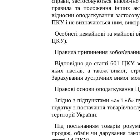
справи, застосовуються виключно 
правила та положення інших ак
відносин оподаткування застосову
ПКУ і не визначаються ним, викор
Особисті немайнові та майнові в
ЦКУ).
Правила припинення зобов'язанн
Відповідно до статті 601 ЦКУ з
яких настав, а також вимог, ст
Зарахування зустрічних вимог може
Правові основи оподаткування П
Згідно з підпунктами «а» і «б» 
податку з постачання товарів/посл
території України.
Під постачанням товарів розум
продаж, обмін чи дарування таког