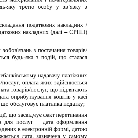
дь-яку третю особу у зв’язку з
складання податкових накладних /
одаткових накладних (далі – ЄРПН)
зобов'язань з постачання товарів/
ться будь-яка з подій, що сталася
небанківському надавачу платіжних
в/послуг, оплата яких здійснюється
ата товарів/послуг, що підлягають
дата оприбуткування коштів у касі
ві, що обслуговує платника податку;
ції, що засвідчує факт перетинання
 а для послуг − дата оформлення
адених в електронній формі, датою
жається дата, зазначена у самому