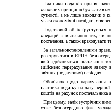
Платники податків при визначе
основних принципів бухгалтерсько
сутності, а не лише виходячи з 
уваги економічні наслідки, створе
Податковий облік ґрунтується 
операцій з постачання тих, чи ін
постачання, а також враховувати т
За загальновстановленими правил
реєструватися в ЄРПН безпосеред
якій здійснюється постачання то
здійснено перерахування авансу в
звітних (податкових) періодах.
Обов’язок щодо нарахування по
платника податку на дату першої 
коштів на рахунок постачальника а
При цьому, залік зустрічних вим
отже безпосередньо факт уклад