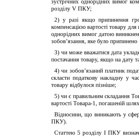
зустрічних однорідних вимог комп
розділу V ПКУ;
2) у разі якщо припинення гр
компенсацією вартості товару для
однорідних вимог датою виникненн
зобов’язання, яке було припинено
3) чи може вважатися дата укла
постачання товару, якщо на дату т
4) чи зобов’язаний платник под
скласти податкову накладну у ча
товару відбулося пізніше;
5) чи є правильним складання Тов
вартості Товара-1, погашеній шля
Відносини, що виникають у сфері
ПКУ).
Статтею 5 розділу І ПКУ визнач