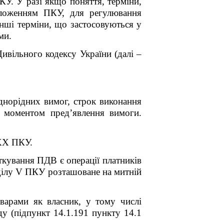
КУ. У разі якщо поняття, терміни,
оложенням ПКУ, для регулювання
Інші терміни, що застосовуються у
ми.
вільного кодексу України (далі –
днорідних вимог, строк виконання
й моментом пред’явлення вимоги.
 XX ПКУ.
ткування ПДВ є операції платників
озділу V ПКУ розташоване на митній
оварами як власник, у тому числі
ду (підпункт 14.1.191 пункту 14.1