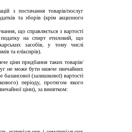
цій з постачання товарів/послуг
датків та зборів (крім акцизного
вання, що справляється з вартості
о податку на спирт етиловий, що
карських засобів, у тому числі
мів та еліксирів).
жче ціни придбання таких товарів/
слуг не може бути нижче звичайних
е балансової (залишкової) вартості
кового) періоду, протягом якого
звичайної ціни), за
винятком:
сть матеріальних і нематеріальних