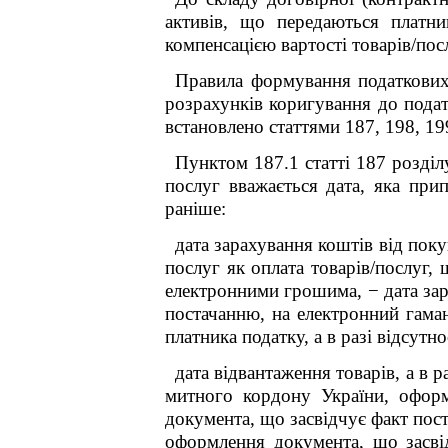
активів, що передаються платн
компенсацією вартості товарів/пос
Правила формування податкових 
розрахунків коригування до подат
встановлено статтями 187, 198, 19
Пунктом 187.1 статті 187 розді
послуг вважається дата, яка прип
раніше:
дата зарахування коштів від пок
послуг як оплата товарів/послуг, 
електронними грошима, − дата зар
постачанню, на електронний гаман
платника податку, а в разі відсутно
дата відвантаження товарів, а в 
митного кордону України, оформ
документа, що засвідчує факт пос
оформлення документа, що засвід