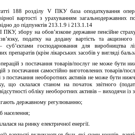
атті 188 розділу V ПКУ база оподаткування опера
вірної вартості з урахуванням загальнодержавних по
ідно до підпунктів 213.1.9 і 213.1.14
VІ ПКУ, збору на обов’язкове державне пенсійне страху
зв’язку, податку на додану вартість та акцизног
– суб’єктами господарювання для виробництва лі
их препаратів (крім лікарських засобів у вигляді бальза
перацій з постачання товарів/послуг не може бути ни
цій з постачання самостійно виготовлених товарів/по
й з постачання необоротних активів не може бути нижч
ку, що склалася станом на початок звітного (подат
 відсутності обліку необоротних активів – виходячи із 
длягають державному регулюванню;
б населення;
склалася на ринку електричної енергії.
ої) вартості включаються будь-які суми коштів, варті