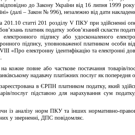
я відповідно до Закону України від 16 липня 1999 ро
аїні» (далі – Закон № 996), незалежно від дати накладе
та 201.10 статті 201 розділу V ПКУ при здійсненні опе
бов’язань платник податку зобов’язаний скласти подат
о електронного підпису або удосконаленого електр
ктронного підпису, уповноваженої платником особи ві
III «Про електронну ідентифікацію та електронні довір
.
 на кожне повне або часткове постачання товарів/по
анківському надавачу платіжних послуг як попередня оп
 зареєстрована в ЄРПН платником податку, який здійсн
варів/послуг підставою для нарахування сум податку
чи із аналізу норм ПКУ та інших нормативно-правов
вних у зверненні, ДПС повідомляє
.