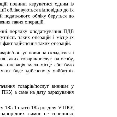
цій повинні керуватися одним із
ії обліковуються відповідно до їх
ей податкового обліку беруться до
лення таких операцій.
ченні порядку оподаткування ПДВ
утність таких операцій і місце їх
 факт здійснення таких операцій.
варів/послуг повинна складатися і
 таких товарів/послуг, на особу,
ька операція мала місце або було
я яких буде здійснено у майбутніх
ачання товарів/послуг виникає у
V ПКУ, а саме на дату зарахування
у 185.1 статті 185 розділу V ПКУ,
 однорідних вимог не спричиняє