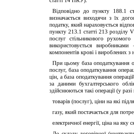
статті 14 ПКУ).
Відповідно до пункту 188.1 ст
визначається виходячи з їх дого
податку, який нараховується відпов
пункту 213.1 статті 213 розділу 
послуг стільникового рухомого 
використовується виробниками 
компонентів крові і вироблених з н
При цьому база оподаткування о
послуг, база оподаткування опера
цін, а база оподаткування операці
за даними бухгалтерського облі
здійснюються такі операції (у разі
товарів (послуг), ціни на які пі
газу, який постачається для потре
електричної енергії, ціна на яку 
До складу договірної (контрактн