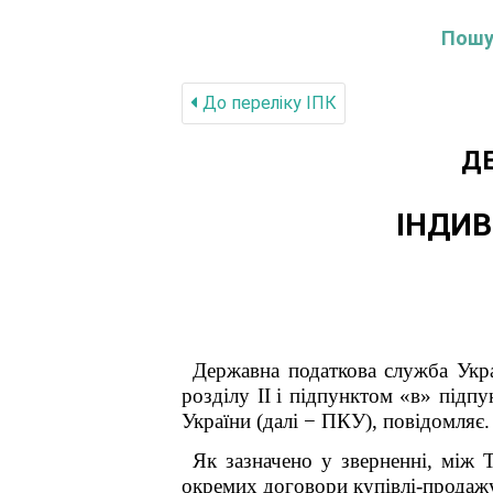
Пошук
До переліку IПК
Д
ІНДИВ
Державна податкова служба Укр
розділу ІІ
і підпунктом «в» підпу
України (далі − ПКУ), повідомляє.
Як зазначено у зверненні, між 
окремих договори купівлі-продажу