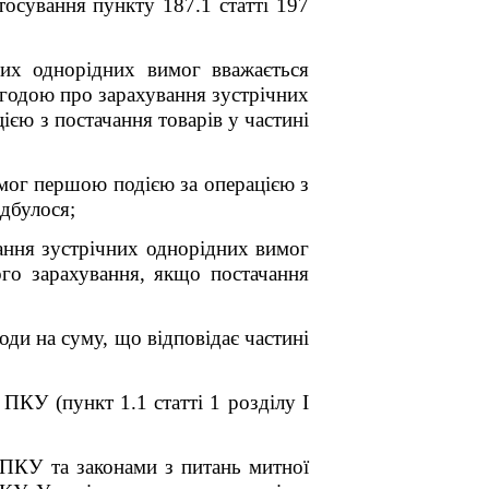
тосування пункту 187.1 статті 197
их однорідних вимог вважається
угодою про зарахування зустрічних
єю з постачання товарів у частині
имог першою подією за операцією з
ідбулося;
вання зустрічних однорідних вимог
ого зарахування, якщо постачання
оди на суму, що відповідає частині
ПКУ (пункт 1.1 статті 1 розділу I
 ПКУ та законами з питань митної