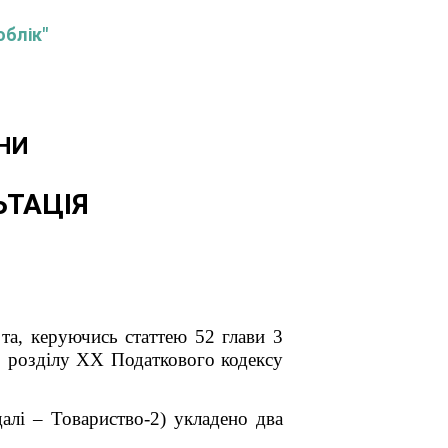
облік"
НИ
ЬТАЦІЯ
В
та, керуючись статтею 52 глави 3
10 розділу ХХ Податкового кодексу
алі – Товариство-2) укладено два