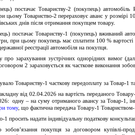
вець) постачає Товариству-2 (покупець) автомобіль
при цьому Товариство-2
перераховує аванс у розмірі 1
івських днів після отримання покупцем товару.
ець) постачає Товариству-1 (покупець) вживаний авт
н.грн, при цьому покупець має сплатити 100 % вартості
державної реєстрації автомобіля на покупця.
у про зарахування зустрічних однорідних вимог (далі
оговором 2 зараховується як часткове виконання зоб
увало Товариству-1 часткову передоплату за Товар-1 т
акладну від 02.04.2026 на вартість переданого Товару
.2026: одну – на суму отриманого авансу за Товар-1, 
ри тому
, що фактична передача Товару-1 Товариством-
во-1 просить надати
індивідуальну податкову консультац
 зобов’язання покупця за договором купівлі-про