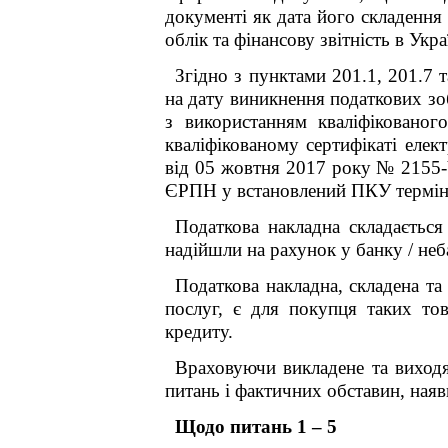
документі як дата його складенн
облік та фінансову звітність в Укр
Згідно з пунктами 201.1, 201.7 
на дату виникнення податкових зо
з використанням кваліфікованог
кваліфікованому сертифікаті еле
від 05 жовтня 2017 року № 2155-V
ЄРПН у встановлений ПКУ термін
Податкова накладна складається
надійшли на рахунок у банку / неб
Податкова накладна, складена та
послуг, є для покупця таких то
кредиту.
Враховуючи викладене та виходя
питань і фактичних обставин, ная
Щодо питань 1 – 5