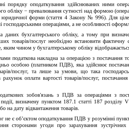
нні порядку оподаткування здійснюваних ними опера
го обліку − превалювання сутності над формою (операц
їх юридичної форми
(стаття 4 Закону № 996).
Для ціл
ні господарськими операціями, а не особливості оформ
на даних бухгалтерського обліку, а тому при визна
ших товарів/послуг необхідно встановити фактичну с
е, яким чином у бухгалтерському обліку відображається
ами податкова накладна за операцією з постачання то
ньо особою (платником ПДВ), яка здійснює постачання
варів/послуг, та лише за умови, що така господарс
 рахунок оплати вартості товарів/послуг, постачанн
даткових зобов'язань з ПДВ за операціями з пост
події, визначену пунктом 187.1 статті 187 розділу 
бо на дату відвантаження товарів.
ог не є обʼєктом оподаткування ПДВ у розумінні пункт
ання сторонами угоди про зарахування зустрічних