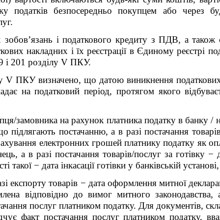
ику податків безпосередньо покупцем або через бу
луг.
зобов’язань і податкового кредиту з ПДВ, а також 
кових накладних і їх реєстрації в Єдиному реєстрі п
9 і 201 розділу V ПКУ.
лу V ПКУ визначено, що датою виникнення податкових 
адає на податковий період, протягом якого відбуває
упця/замовника на рахунок платника податку в банку / 
що підлягають постачанню, а в разі постачання товарі
ахування електронних грошей платнику податку як опл
ець, а в разі постачання товарів/послуг за готівку − 
сті такої − дата інкасації готівки у банківській устано
разі експорту товарів − дата оформлення митної деклара
лена відповідно до вимог митного законодавства,
тачання послуг платником податку. Для документів, скл
чує факт постачання послуг платником податку, вва