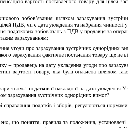
енсацією вартості поставленого товару для цілей зас
ошового зобов’язання шляхом зарахування зустрічн
 цілей ПДВ, чи є дата укладення та набрання чинності 
я податкових зобов'язань з ПДВ у продавця за операці
 таким зарахуванням;
дення угоди про зарахування зустрічних однорідних в
акого зарахування фактичне постачання товару ще не в
атку – продавець на дату укладення угоди про зараху
стині вартості товару, яка була оплачена шляхом так
ариством-1 податкової накладної на дата укладення Уг
хом зарахування зустрічних однорідних вимог?
 справляння податків і зборів, регулюються нормами 
ено, що поняття, правила та положення, установлені