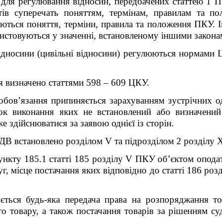
для регулювання відносин, передбачених статтею 1 П
тів суперечать поняттям, термінам, правилам та п
ються поняття, терміни, правила та положення ПКУ. 
истовуються у значенні, встановленому іншими закона
ідносини (цивільні відносини)
регулюються нормами Ци
я визначено статтями 598 – 609 ЦКУ.
обов’язання припиняється зарахуванням зустрічних о
рок виконання яких не встановлений або визначени
 здійснюватися за заявою однієї із сторін.
ДВ встановлено розділом V та підрозділом 2 розділу
пункту 185.1 статті 185 розділу V ПКУ об’єктом опода
уг, місце постачання яких відповідно до статті 186 р
іється будь-яка передача права на розпоряджання т
о товару, а також постачання товарів за рішенням су