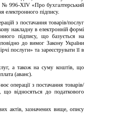
ку № 996-XIV «Про бухгалтерський
ння електронного підпису.
рацій з постачання товарів/послуг
кову накладну в електронній формі
онного підпису, що базується на
дповідно до вимог Закону України
чі послуги» та зареєструвати її в
слуг, а також на суму коштів, що
лата (аванс).
ює операції з постачання товарів/
, що відносяться до податкового
их актів, зазначених вище, опису