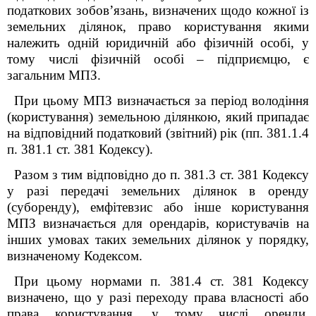
податкових зобов’язань, визначених щодо кожної із
земельних ділянок, право користування якими
належить одній юридичній або фізичній особі, у
тому числі фізичній особі – підприємцю, є
загальним МПЗ.
При цьому МПЗ визначається за період володіння
(користування) земельною ділянкою, який припадає
на відповідний податковий (звітний) рік (пп. 38
1
.1.4
п. 38
1
.1 ст. 38
1
Кодексу).
Разом з тим відповідно до п. 38
1
.3 ст. 38
1
Кодексу
у разі передачі земельних ділянок в оренду
(суборенду), емфітевзис або інше користування
МПЗ визначається для орендарів, користувачів на
інших умовах таких земельних ділянок у порядку,
визначеному Кодексом.
При цьому нормами п. 38
1
.4 ст. 38
1
Кодексу
визначено, що у разі переходу права власності або
права користування, у тому числі оренди,