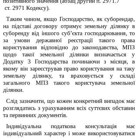
позитивного значення
(абзац другий п. 297
1
.7
ст. 297
1
Кодексу).
Таким чином, якщо Господарство, як суборендар,
на підставі договору отримує земельну ділянку в
суборенду від іншого
суб’єкта господарювання, то
за умови державної реєстрації такого права
користування відповідно до законодавства, МПЗ
щодо такої земельної ділянки визначається у
Додатку 3 Господарства починаючи з місяця, в
якому він зареєстрував право користування на таку
земельну ділянку, та враховується у складі
загального МПЗ такого користувача земельної
ділянки.
Слід зазначити, що кожен конкретний випадок має
розглядатись з урахуванням всіх суттєвих обставин
та первинних документів.
Індивідуальна податкова консультація має
індивідуальний характер і може використовуватися