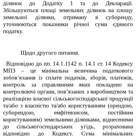
ділянок до Додатку 1 та до Декларації.
Збільшуються
площ
і
земельних ділянок
на площу
земельної ділянки, отриману в суборенду,
уточнюються показники річної суми
єдиного
податку.
Щодо другого питання
.
Відповідно до пп. 14.1.114
2
п. 14.1 ст. 14 Кодексу
МПЗ – це мінімальна величина податкового
зобов’язання із сплати податків, зборів, платежів,
контроль за справлянням яких покладено на
контролюючі органи, пов’язаних з виробництвом та
реалізацією власної сільськогосподарської продукції
та/або з власністю та/або користуванням (орендою,
суборендою, емфітевзисом, постійним
користуванням) земельними ділянками, віднесеними
до сільськогосподарських угідь, розрахована
відповідно до Кодексу. Сума мінімальних