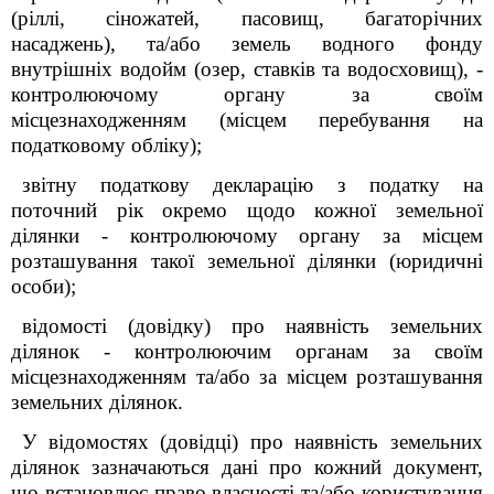
(ріллі, сіножатей, пасовищ, багаторічних
насаджень), та/або земель водного фонду
внутрішніх водойм (озер, ставків та водосховищ), -
контролюючому органу за своїм
місцезнаходженням (місцем перебування на
податковому обліку);
звітну податкову декларацію з податку на
поточний рік окремо щодо кожної земельної
ділянки - контролюючому органу за місцем
розташування такої земельної ділянки (юридичні
особи);
відомості (довідку) про наявність земельних
ділянок - контролюючим органам за своїм
місцезнаходженням та/або за місцем розташування
земельних ділянок.
У відомостях (довідці) про наявність земельних
ділянок зазначаються дані про кожний документ,
що встановлює право власності та/або користування