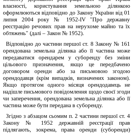
власності, користування земельною ділянкою
оформлюються відповідно до Закону України від 01
липня 2004 року № 1952-IV "Про державну
реєстрацію речових прав на нерухоме майно та їх
обтяжень" (далі – Закон № 1952).
Відповідно до частини першої ст. 8 Закону № 161
орендована земельна ділянка або її частина може
передаватися орендарем у суборенду без зміни
цільового призначення, якщо це передбачено
договором оренди або за письмовою згодою
орендодавця (крім випадків, визначених законом).
Якщо протягом одного місяця орендодавець не
надішле письмового повідомлення щодо своєї згоди
чи заперечення, орендована земельна ділянка або її
частина може бути передана в суборенду.
Згідно з абзацом сьомим п. 2 частини першої ст. 4
Закону № 1952 державній реєстрації прав
підлягають, зокрема, права оренди (суборенди)