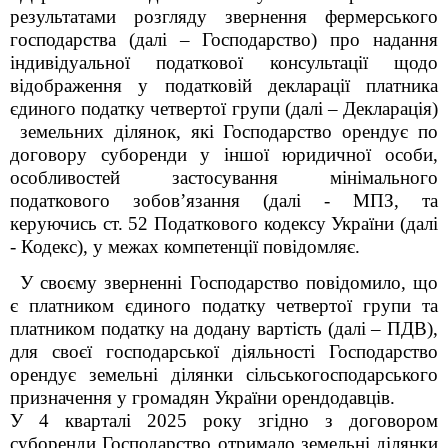
результатами розгляду звернення фермерського
господарства (далі – Господарство) про надання
індивідуальної податкової консультації щодо
відображення у податковій декларації платника
єдиного податку четвертої групи (далі – Декларація)
земельних ділянок, які Господарство орендує по
договору суборенди у іншої юридичної особи,
особливостей застосування мінімального
податкового зобов’язання (далі - МПЗ, та
керуючись ст. 52 Податкового кодексу України (далі
- Кодекс), у межах компетенції повідомляє.
У своєму зверненні Господарство повідомило, що
є платником єдиного податку четвертої групи та
платником податку на додану вартість (далі – ПДВ),
для своєї господарської діяльності Господарство
орендує земельні ділянки сільськогосподарського
призначення у громадян України орендодавців.
У 4 кварталі 2025 року згідно з договором
суборенди Господарство отримало земельні ділянки