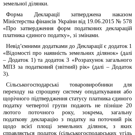
земельної ділянки.
Форма Декларації затверджена наказом
Міністерства фінансів України від 19.06.2015 № 578
«Про затвердження форм податкових декларацій
платника єдиного податку», зі змінами.
Невід’ємними додатками до Декларації є додаток 1
«Відомості про наявність земельних ділянок» (далі
– Додаток 1) та додаток 3 «Розрахунок загального
МПЗ за податковий (звітний) рік» (далі – Додаток
3).
Сільськогосподарські товаровиробники для
переходу на спрощену систему оподаткування або
щорічного підтвердження статусу платника єдиного
податку четвертої групи подають не пізніше 20
лютого поточного року, зокрема,
загальну
податкову декларацію з податку на поточний рік
щодо всієї площі земельних ділянок, з яких
справляється податок (сільськогосподарських угідь