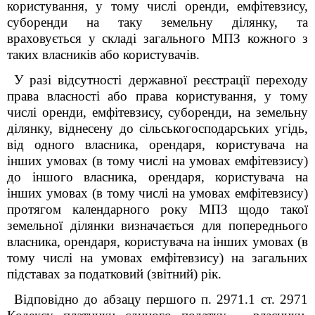
користування, у тому числі оренди, емфітевзису,
суборенди на таку земельну ділянку, та
враховується у складі загального МПЗ кожного з
таких власників або користувачів.
У разі відсутності державної реєстрації переходу
права власності або права користування, у тому
числі оренди, емфітевзису, суборенди, на земельну
ділянку, віднесену до сільськогосподарських угідь,
від одного власника, орендаря, користувача на
інших умовах (в тому числі на умовах емфітевзису)
до іншого власника, орендаря, користувача на
інших умовах (в тому числі на умовах емфітевзису)
протягом календарного року МПЗ щодо такої
земельної ділянки визначається для попереднього
власника, орендаря, користувача на інших умовах (в
тому числі на умовах емфітевзису) на загальних
підставах за податковий (звітний) рік.
Відповідно до абзацу першого п. 297
1
.1 ст. 297
1