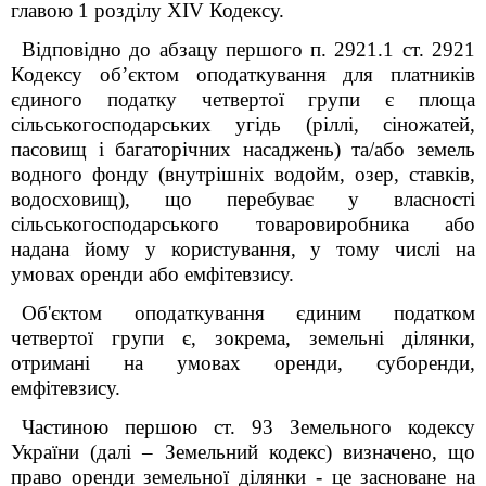
главою 1 розділу XIV Кодексу.
Відповідно до абзацу першого п. 292
1
.1 ст. 292
1
Кодексу об’єктом оподаткування для платників
єдиного податку четвертої групи є площа
сільськогосподарських угідь (ріллі, сіножатей,
пасовищ і багаторічних насаджень) та/або земель
водного фонду (внутрішніх водойм, озер, ставків,
водосховищ), що перебуває у власності
сільськогосподарського товаровиробника або
надана йому у користування, у тому числі
на
умовах оренди або емфітевзису.
Об'єктом оподаткування єдиним податком
четвертої групи є, зокрема, земельні ділянки,
отримані на умовах оренди, суборенди,
емфітевзису.
Частиною першою ст. 93 Земельного кодексу
України (далі – Земельний кодекс) визначено, що
право оренди земельної ділянки - це засноване на