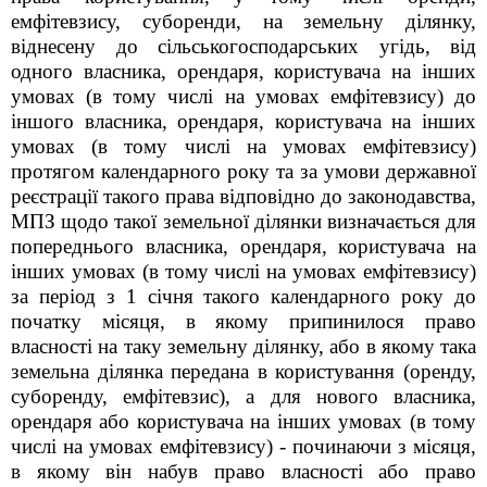
емфітевзису, суборенди, на земельну ділянку,
віднесену до сільськогосподарських угідь, від
одного власника, орендаря, користувача на інших
умовах (в тому числі на умовах емфітевзису) до
іншого власника, орендаря, користувача на інших
умовах (в тому числі на умовах емфітевзису)
протягом календарного року та за умови державної
реєстрації такого права відповідно до законодавства,
МПЗ щодо такої земельної ділянки визначається для
попереднього власника, орендаря, користувача на
інших умовах (в тому числі на умовах емфітевзису)
за період з 1 січня такого календарного року до
початку місяця, в якому припинилося право
власності на таку земельну ділянку, або в якому така
земельна ділянка передана в користування (оренду,
суборенду, емфітевзис), а для нового власника,
орендаря або користувача на інших умовах (в тому
числі на умовах емфітевзису) - починаючи з місяця,
в якому він набув право власності або право