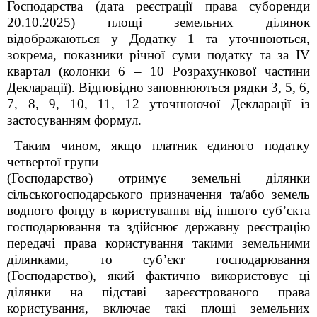
Господарства (дата реєстрації права суборенди
20.10.2025) площі земельних ділянок
відображаються у Додатку 1 та уточнюються,
зокрема, показники річної суми податку та за І
V
квартал (колонки 6 – 10 Розрахункової частини
Декларації). Відповідно заповнюються рядки 3, 5, 6,
7, 8, 9, 10, 11, 12 уточнюючої Декларації із
застосуванням формул.
Таким чином,
якщо платник єдиного податку
четвертої групи
(
Господарство
) отримує земельні ділянки
сільськогосподарського призначення та/або земель
водного фонду в користування від іншого суб’єкта
господарювання та здійснює державну реєстрацію
передачі права користування такими земельними
ділянками, то суб’єкт господарювання
(
Господарство
), який фактично використовує ці
ділянки на підставі зареєстрованого права
користування, включає такі площі земельних