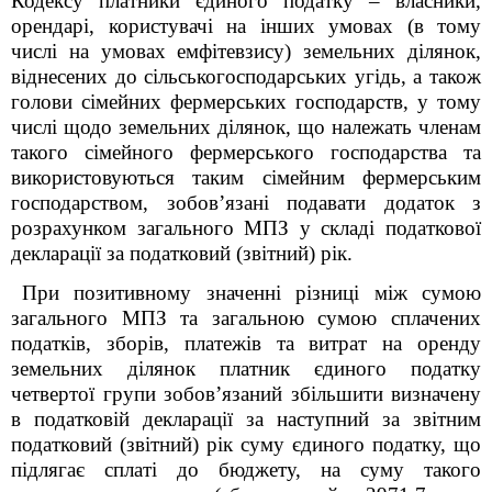
Кодексу платники єдиного податку – власники,
орендарі, користувачі на інших умовах (в тому
числі на умовах емфітевзису) земельних ділянок,
віднесених до сільськогосподарських угідь, а також
голови сімейних фермерських господарств, у тому
числі щодо земельних ділянок, що належать членам
такого сімейного фермерського господарства та
використовуються таким сімейним фермерським
господарством, зобов’язані подавати додаток з
розрахунком загального МПЗ у складі податкової
декларації за податковий (звітний) рік.
При позитивному значенні різниці між сумою
загального МПЗ та загальною сумою сплачених
податків, зборів, платежів та витрат на оренду
земельних ділянок платник єдиного податку
четвертої групи зобов’язаний збільшити визначену
в податковій декларації за наступний за звітним
податковий (звітний) рік суму єдиного податку, що
підлягає сплаті до бюджету, на суму такого