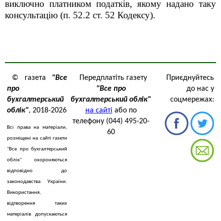
виключно платником податків, якому надано таку
консультацію (п. 52.2 ст. 52 Кодексу).
© газета
"Все
Передплатіть газету
Приєднуйтесь
про
"Все про
до нас у
бухгалтерський
бухгалтерський облік"
соцмережах:
облік"
, 2018-2026
на сайті
або по
телефону (044) 495-20-
Всі права на матеріали,
60
розміщені на сайті газети
"Все про бухгалтерський
облік" охороняються
відповідно до
законодавства України.
Використання,
відтворення таких
матеріалів допускаються