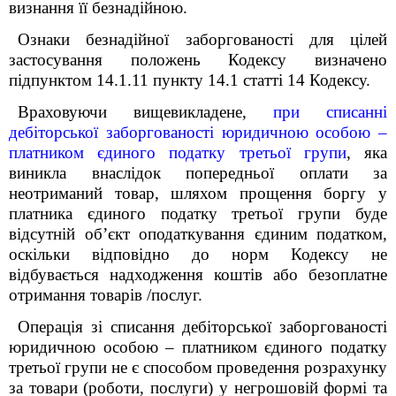
визнання її безнадійною.
Ознаки безнадійної заборгованості для цілей
застосування положень Кодексу визначено
підпунктом 14.1.11 пункту 14.1 статті 14 Кодексу.
Враховуючи вищевикладене,
при списанні
дебіторської заборгованості юридичною особою –
платником єдиного податку третьої групи
,
яка
виникла внаслідок попередньої оплати за
неотриманий товар,
шляхом прощення боргу у
платника єдиного податку третьої групи буде
відсутній об’єкт оподаткування єдиним податком,
оскільки відповідно до норм Кодексу не
відбувається надходження коштів або безоплатне
отримання товарів /послуг.
Операція зі списання дебіторської заборгованості
юридичною особою – платником єдиного податку
третьої групи не є способом проведення розрахунку
за товари (роботи, послуги) у негрошовій формі та