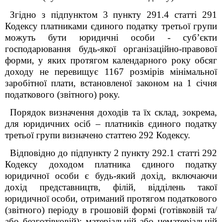
Згідно з підпунктом 3 пункту 291.4 статті 291
Кодексу платниками єдиного податку третьої групи
можуть бути юридичні особи - суб’єкти
господарювання будь-якої організаційно-правової
форми, у яких протягом календарного року обсяг
доходу не перевищує 1167 розмірів мінімальної
заробітної плати, встановленої законом на 1 січня
податкового (звітного) року.
Порядок визначення доходів та їх склад, зокрема,
для юридичних осіб – платників єдиного податку
третьої групи визначено статтею 292 Кодексу.
Відповідно до підпункту 2 пункту 292.1 статті 292
Кодексу доходом платника єдиного податку
юридичної особи є будь-який дохід, включаючи
дохід представництв, філій, відділень такої
юридичної особи, отриманий протягом податкового
(звітного) періоду в грошовій формі (готівковій та/
або безготівковій); матеріальній або нематеріальній