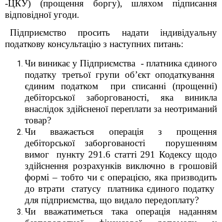
-ЦКУ) (прощення боргу), шляхом підписання
відповідної угоди.
Підприємство просить надати індивідуальну
податкову консультацію з наступних питань:
Чи виникає у Підприємства - платника єдиного
податку третьої групи об’єкт оподаткування
єдиним податком при списанні (прощенні)
дебіторської заборгованості, яка виникла
внаслідок здійсненої переплати за неотриманий
товар?
Чи вважається операція з прощення
дебіторської заборгованості порушенням
вимог пункту 291.6 статті 291 Кодексу щодо
здійснення розрахунків виключно в грошовій
формі – тобто чи є операцією, яка призводить
до втрати статусу платника єдиного податку
для підприємства, що видало передоплату?
Чи вважатиметься така операція наданням