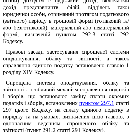
особи) доходом є будь-який дохід, включаючи
дохід представництв, філій, відділень такої
юридичної особи, отриманий протягом податкового
(звітного) періоду в грошовій формі (готівковій та/
або безготівковій); матеріальній або нематеріальній
формі, визначеній пунктом 292.3 статті 292
Кодексу.
Правові засади застосування спрощеної системи
оподаткування, обліку та звітності, а також
справляння єдиного податку встановлено главою 1
розділу XIV Кодексу.
Спрощена система оподаткування, обліку та
звітності - особливий механізм справляння податків
і зборів, що встановлює заміну сплати окремих
податків і зборів, встановлених
пунктом 297.1
статті
297 цього Кодексу, на сплату єдиного податку в
порядку та на умовах, визначених цією главою, з
одночасним веденням спрощеного обліку та
звітності (пункт 291.2 статті 291 Кодексу).