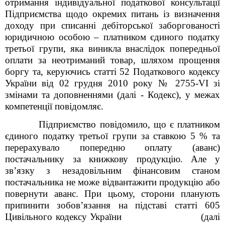
отримання індивідуальної податкової консультації
Підприємства щодо окремих питань із визначення
доходу при
списанні дебіторської заборгованості
юридичною особою – платником єдиного податку
третьої групи,
яка виникла внаслідок попередньої
оплати за неотриманий товар,
шляхом прощення
боргу
та, керуючись статті 52 Податкового кодексу
України від 02 грудня 2010 року № 2755-VI зі
змінами та доповненнями (далі - Кодекс), у межах
компетенції повідомляє.
Підприємство повідомило, що є платником
єдиного податку третьої групи за ставкою 5 % та
перерахувало попередню оплату (аванс)
постачальнику за книжкову продукцію. Але у
зв
’
язку з незадовільним фінансовим станом
постачальника не може відвантажити продукцію або
повернути аванс. При цьому, сторони планують
припинити зобов’язання на підставі статті 605
Цивільного кодексу України (далі