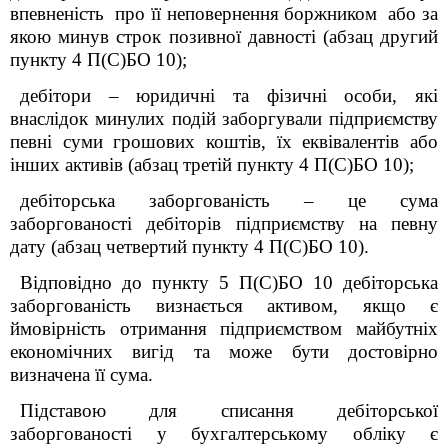
впевненість про її неповернення боржником або за
якою минув строк позивної давності (абзац другий
пункту 4 П(С)БО 10);
дебітори ‒ юридичні та фізичні особи, які
внаслідок минулих подій заборгували підприємству
певні суми грошових коштів, їх еквівалентів або
інших активів (абзац третій пункту 4 П(С)БО 10);
дебіторська заборгованість ‒ це сума
заборгованості дебіторів підприємству на певну
дату (абзац четвертий пункту 4 П(С)БО 10).
Відповідно до пункту 5 П(С)БО 10 дебіторська
заборгованість визнається активом, якщо є
ймовірність отримання підприємством майбутніх
економічних вигід та може бути достовірно
визначена її сума.
Підставою для списання дебіторської
заборгованості у бухгалтерському обліку є