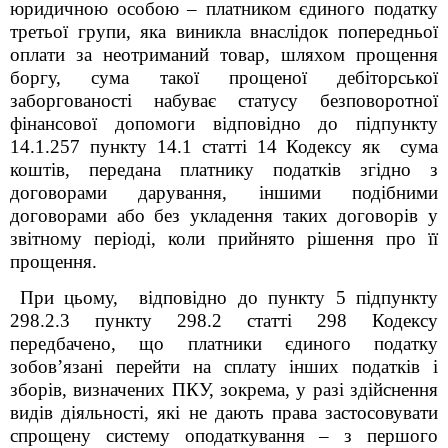
юридичною особою – платником єдиного податку
третьої групи,
яка виникла внаслідок попередньої
оплати за неотриманий товар,
шляхом прощення
боргу, сума такої прощеної дебіторської
заборгованості набуває статусу безповоротної
фінансової допомоги відповідно до підпункту
14.1.257 пункту 14.1 статті 14 Кодексу як сума
коштів, передана платнику податків згідно з
договорами дарування, іншими подібними
договорами або без укладення таких договорів у
звітному періоді, коли прийнято рішення про її
прощення.
При цьому, відповідно до пункту 5 підпункту
298.2.3 пункту 298.2 статті 298 Кодексу
передбачено, що платники єдиного податку
зобов’язані перейти на сплату інших податків і
зборів, визначених ПКУ, зокрема, у разі здійснення
видів діяльності, які не дають права застосовувати
спрощену систему оподаткування – з першого