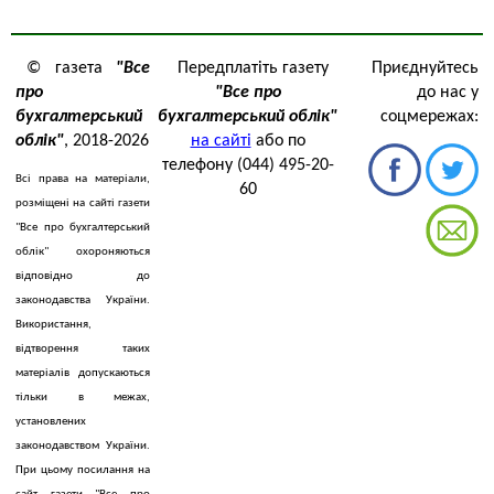
© газета
"Все
Передплатіть газету
Приєднуйтесь
про
"Все про
до нас у
бухгалтерський
бухгалтерський облік"
соцмережах:
облік"
, 2018-2026
на сайті
або по
телефону (044) 495-20-
Всі права на матеріали,
60
розміщені на сайті газети
"Все про бухгалтерський
облік" охороняються
відповідно до
законодавства України.
Використання,
відтворення таких
матеріалів допускаються
тільки в межах,
установлених
законодавством України.
При цьому посилання на