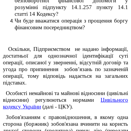
безповоротної фінансової допомоги у
розумінні підпункту 14.1.257 пункту 14.1
статті 14 Кодексу?
Чи буде вважатися операція з прощення боргу
фінансовим посередництвом?
Оскільки, Підприємством не надано інформації,
достатньої для однозначної ідентифікації суті
операції, описаної у зверненні, відсутній договір та
угода про припинення зобов’язань по зазначеній
операції, тому відповідь надається на
загальних
підставах.
Особисті немайнові та майнові відносини (цивільні
відносини) регулюються нормами
Цивільного
кодексу України
(далі - ЦКУ).
Зобов'язанням є правовідношення, в якому одна
сторона (боржник) зобов'язана вчинити на користь
другої сторони (кредитора) певну дію (передати