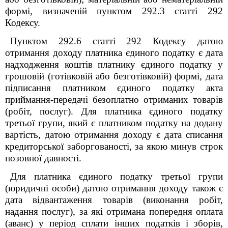
формі, визначеній пунктом 292.3 статті 292
Кодексу.
Пунктом 292.6 статті 292 Кодексу датою
отримання доходу платника єдиного податку є дата
надходження коштів платнику єдиного податку у
грошовій (готівковій або безготівковій) формі, дата
підписання платником єдиного податку акта
приймання-передачі безоплатно отриманих товарів
(робіт, послуг). Для платника єдиного податку
третьої групи, який є платником податку на додану
вартість, датою отримання доходу є дата списання
кредиторської заборгованості, за якою минув строк
позовної давності.
Для платника єдиного податку третьої групи
(юридичні особи) датою отримання доходу також є
дата відвантаження товарів (виконання робіт,
надання послуг), за які отримана попередня оплата
(аванс) у період сплати інших податків і зборів,