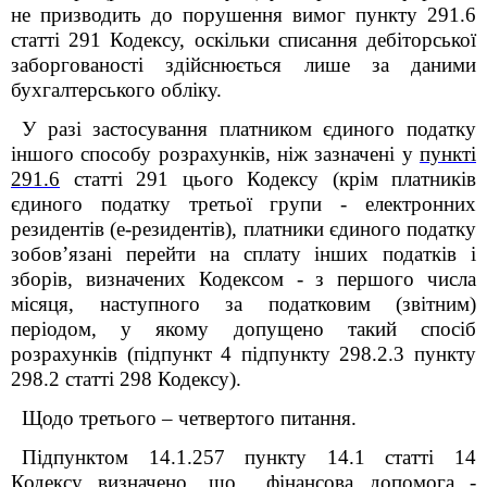
не призводить до порушення вимог пункту 291.6
статті 291 Кодексу, оскільки списання дебіторської
заборгованості здійснюється лише за даними
бухгалтерського обліку.
У разі застосування платником єдиного податку
іншого способу розрахунків, ніж зазначені у
пункті
291.6
статті 291 цього Кодексу (крім платників
єдиного податку третьої групи - електронних
резидентів (е-резидентів), платники єдиного податку
зобов’язані перейти на сплату інших податків і
зборів, визначених Кодексом - з першого числа
місяця, наступного за податковим (звітним)
періодом, у якому допущено такий спосіб
розрахунків (підпункт 4 підпункту 298.2.3 пункту
298.2 статті 298 Кодексу).
Щодо третього – четвертого питання.
Підпунктом 14.1.257 пункту 14.1 статті 14
Кодексу визначено, що фінансова допомога -