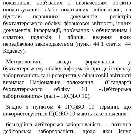
показників, пов'язаних з визначенням об'єктів
оподаткування та/або податкових зобов'язань, на
підставі первинних документів, регістрів
бухгалтерського обліку, фінансової звітності, інших
документів, інформації, пов'язаних з обчисленням і
сплатою податків і зборів, ведення яких
передбачено законодавством (пункт 44.1 стаття 44
Кодексу).
Методологічні засади формування у
бухгалтерському обліку інформації про дебіторську
заборгованість та її розкриття у фінансовій звітності
визначає Національне положення (Стандарт)
бухгалтерського обліку 10 «Дебіторська
заборгованість» (далі ‒ П(С)БО 10).
Згідно з пунктом 4 П(С)БО 10 терміни, що
використовуються
П(С)БО 10 мають таке значення :
безнадійна дебіторська заборгованість - поточна
дебіторська заборгованість, щодо якої існує