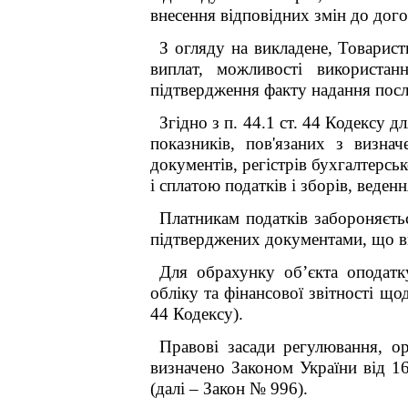
внесення відповідних змін до дог
З огляду на викладене, Товарис
виплат, можливості використан
підтвердження факту надання посл
Згідно з п. 44.1 ст. 44 Кодексу д
л
показників, пов'язаних з визнач
документів, регістрів бухгалтерськ
і сплатою податків і зборів, веде
Платникам податків забороняєтьс
підтверджених документами, що ви
Для обрахунку об’єкта оподатк
обліку та фінансової звітності що
44 Кодексу).
Правові засади регулювання, орг
визначено Законом України від 1
(далі – Закон № 996).