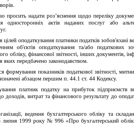
оворів.
тво просить надати роз’яснення щодо переліку докуме
ня односторонніх актів наданих послуг або альт
уг.
я цілей оподаткування платники податків зобов'язані ве
енням об'єктів оподаткування та/або податкових зо
ого обліку, фінансової звітності, інших документів, і
ння яких передбачено законодавством.
я формування показників податкової звітності, митних
значені абзацом першим п. 44.1 ст. 44 Кодексу.
ування платник податку на прибуток підприємств ви
до доходів, витрат та фінансового результату до опода
анізації, ведення бухгалтерського обліку та складан
6 липня 1999 року № 996 «Про бухгалтерський облік т