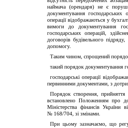
відсутність передбачених абзаца
наймача (орендаря) не є пору
документування господарських о
операції відображаються у бухгал
вимоги до документування госп
господарських операцій, здійс
договорів будівельного підряду,
допомогу.
Таким чином, спрощений порядо
такий порядок документування г
господарські операції відобража
первинними документами, з дотри
Порядок створення, прийняття 
встановлено Положенням про док
Міністерства фінансів України 
№ 168/704, зі змінами.
При цьому зазначаємо, що регул