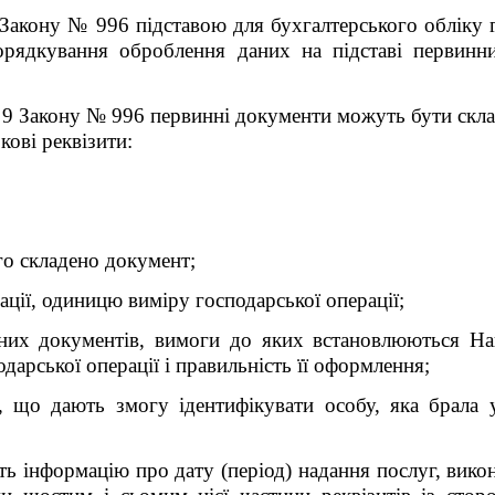
 Закону № 996 підставою для бухгалтерського обліку 
рядкування оброблення даних на підставі первинн
. 9 Закону № 996 первинні документи можуть бути склад
кові реквізити:
ого складено документ;
рації, одиницю виміру господарської операції;
нних документів, вимоги до яких встановлюються На
дарської операції і правильність її оформлення;
, що дають змогу ідентифікувати особу, яка брала у
 інформацію про дату (період) надання послуг, викон