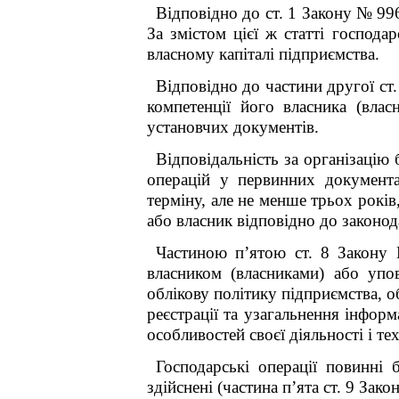
Відповідно до ст. 1 Закону №
99
За змістом цієї ж статті господар
власному капіталі підприємства.
Відповідно до частини другої ст
компетенції його власника (влас
установчих документів.
Відповідальність за організацію 
операцій у первинних документа
терміну, але не менше трьох рокі
або власник відповідно до законод
Частиною п’ятою ст. 8 Закону
власником (власниками) або уп
облікову політику підприємства,
об
реєстрації та узагальнення інфор
особливостей своєї діяльності і т
Господарські операції повинні 
здійснені (частина п’ята ст. 9 Зако