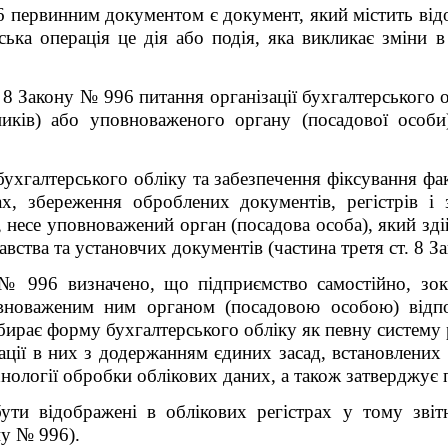
6 первинним документом є документ, який містить від
ська операція це дія або подія, яка викликає зміни в
. 8 Закону №
996
питання організації бухгалтерського 
ників) або
уповноваженого органу (посадової особи)
бухгалтерського обліку та забезпечення фіксування фа
х, збереження оброблених документів, регістрів і з
в, несе уповноважений орган (посадова особа), який зд
авства та установчих документів (частина третя ст. 8 З
 № 996 визначено, що п
ідприємство самостійно, зо
овноваженим ним органом (посадовою особою) відпо
ирає форму бухгалтерського обліку як певну систему р
мації в них з додержанням єдиних засад, встановлени
ехнології обробки облікових
даних, а також затверджує
бути відображені в облікових регістрах у тому зві
ну № 996).