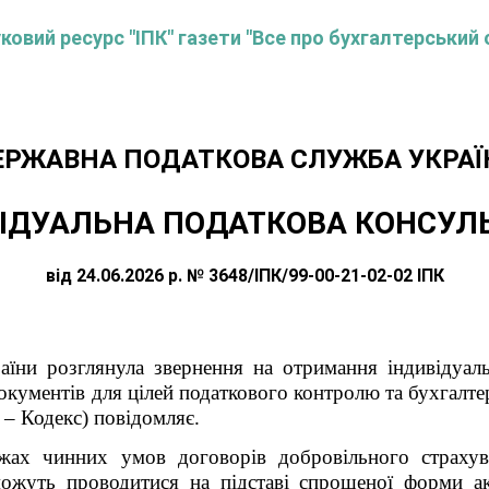
овий ресурс "ІПК" газети "Все про бухгалтерський 
ЕРЖАВНА ПОДАТКОВА СЛУЖБА УКРАЇ
ІДУАЛЬНА ПОДАТКОВА КОНСУЛ
від 24.06.2026 р. № 3648/ІПК/99-00-21-02-02 ІПК
аїни розглянула звернення
на отримання індивідуаль
ументів для цілей податкового контролю та бухгалте
і – Кодекс)
повідомляє.
ежах чинних умов договорів добровільного страхув
можуть проводитися на підставі спрощеної форми ак