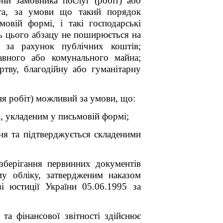
они замовника послуг (робіт) або
та, за умови що такий порядок
овій формі, і такі господарські
нь цього абзацу не поширюється на
я за рахунок публічних коштів;
авного або комунального майна;
ртву, благодійну або гуманітарну
ня робіт) можливий
за умови, що:
, укладеним у письмовій формі;
ння та підтверджується складеними
зберігання первинних документів
му обліку, затвердженим наказом
і юстиції України 05.06.1995 за
та фінансової звітності здійснює