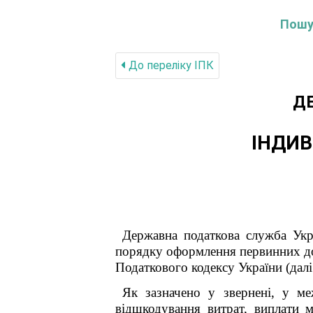
Пошук
До переліку IПК
Д
ІНДИВ
Державна податкова служба Укр
порядку оформлення первинних док
Податкового кодексу України (дал
Як зазначено у звернені, у м
відшкодування витрат, виплати 