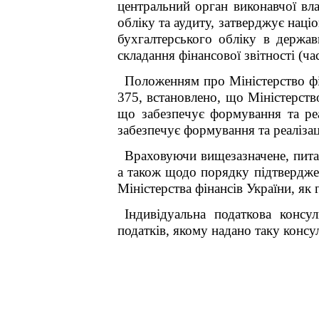
центральний орган виконавчої вл
обліку та аудиту, затверджує наці
бухгалтерського обліку в держав
складання фінансової звітності (ча
Положенням про Міністерство фі
375, встановлено, що Міністерств
що забезпечує формування та реа
забезпечує формування та реаліза
Враховуючи вищезазначене, пита
а також щодо порядку підтвердж
Міністерства фінансів України, як
Індивідуальна податкова консу
податків, якому надано таку консул