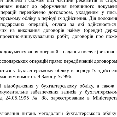
ми шостим і сьомим цієї частини реквізитів із стор
шенням вимог до оформлення первинного докумен
перацій передбачено договором, укладеним у письм
терському обліку в періоді їх здійснення. Дія положе
одарських операцій, оплата за які здійснюєтьс
нених на виконання договорів найму (оренди) держ
 проектно-вишукувальних робіт; договорів про поже
к документування операцій з
надання послуг (виконан
осподарських операцій прямо передбачений договором
ються у бухгалтерському обліку в періоді їх здійсне
манням вимог ст. 9 Закону № 996.
і відображення у бухгалтерському обліку, а також 
ументальне забезпечення записів у бухгалтерсько
від 24.05.1995 № 88, зареєстрованим в Міністерств
ювання питань методології бухгалтерського обліку 