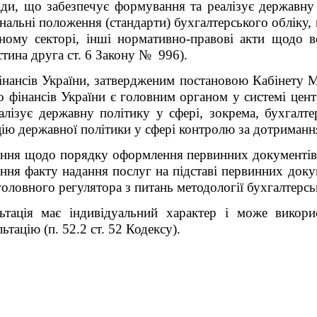
ади, що забезпечує формування та реалізує державну 
ональні положення (стандарти) бухгалтерського обліку,
ному секторі, інші нормативно-правові акти щодо в
стина друга ст. 6 Закону № 996).
нансів України, затвердженим постановою Кабінету Мі
о фінансів України є головним органом у системі цент
лізує державну політику у сфері, зокрема, бухгалтер
цію державної політики у сфері контролю за дотриман
ння щодо порядку оформлення первинних документів д
ення факту надання послуг
на підставі первинних
доку
 головного регулятора з питань методології бухгалтерсь
льтація має індивідуальний характер і може викор
ьтацію (п. 52.2 ст. 52 Кодексу)
.