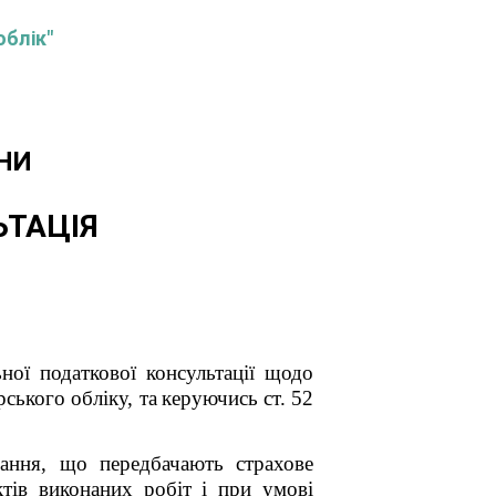
облік"
НИ
ЬТАЦІЯ
ної податкової консультації щодо
рського обліку
, та
керуючись ст. 52
ання, що передбачають страхове
тів виконаних робіт і при умові