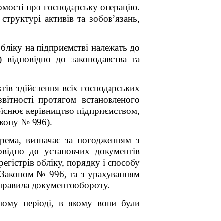
омості про господарську операцію.
 структурі активів та зобов’язань,
обліку на підприємстві належать до
 відповідно до законодавства та
ктів здійснення всіх господарських
вітності протягом встановленого
ійснює керівництво підприємством,
акону № 996).
крема,
визначає за погодженням з
відно до установчих документів
егістрів обліку, порядку і способу
х Законом
№ 996
, та з урахуванням
 правила документообороту.
тному періоді, в якому вони були