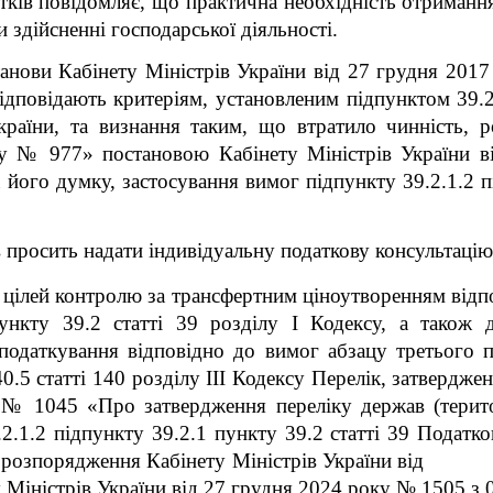
тків повідомляє, що практична необхідність отримання 
здійсненні господарської діяльності.
станови Кабінету Міністрів України від 27 грудня 20
 відповідають критеріям, установленим підпунктом 39.2
країни, та визнання таким, що втратило чинність, 
ку № 977» постановою Кабінету Міністрів України 
 його думку, застосування вимог підпункту 39.2.1.2 пі
в просить надати індивідуальну податкову консультацію,
я цілей контролю за трансфертним ціноутворенням відп
пункту 39.2 статті 39 розділу I Кодексу, а також 
податкування відповідно до вимог абзацу третього п
0.5 статті 140 розділу III Кодексу Перелік, затвердже
 № 1045 «Про затвердження переліку держав (територ
2.1.2 підпункту 39.2.1 пункту 39.2 статті 39 Податко
ть, розпорядження Кабінету Міністрів України в
у Міністрів України від 27 грудня 2024 року № 1505 з 