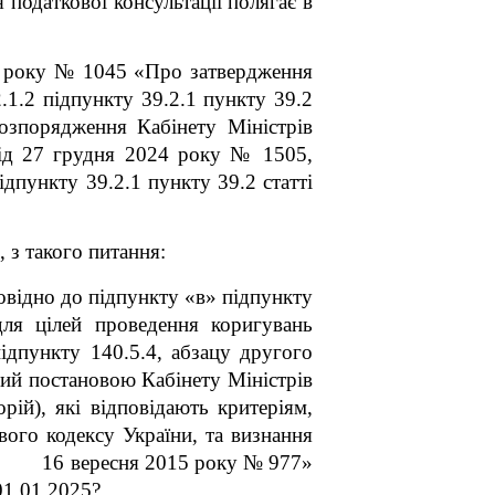
податкової консультації полягає в
17 року № 1045 «Про затвердження
.1.2 підпункту 39.2.1 пункту 39.2
розпорядження Кабінету Міністрів
від 27 грудня 2024 року № 1505,
дпункту 39.2.1 пункту 39.2 статті
 з такого питання:
овідно до підпункту «в» підпункту
для цілей проведення коригувань
ідпункту 140.5.4, абзацу другого
ний постановою Кабінету Міністрів
ій), які відповідають критеріям,
вого кодексу України, та визнання
ід 16 вересня 2015 року № 977»
01.01.2025?