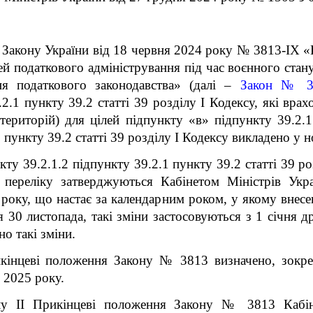
І Закону України від 18 червня 2024 року № 3813-ІХ 
й податкового адміністрування під час воєнного стану
ня податкового законодавства» (далі –
Закон № 3
2.1 пункту 39.2 статті 39 розділу І Кодексу, які врах
територій) для цілей підпункту «в» підпункту 39.2.1
 пункту 39.2 статті 39 розділу І Кодексу викладено у но
ту 39.2.1.2 підпункту 39.2.1 пункту 39.2 статті 39 ро
 переліку затверджуються Кабінетом Міністрів Укра
 року, що настає за календарним роком, у якому внесе
я 30 листопада, такі зміни застосовуються з 1 січня д
о такі зміни.
икінцеві положення Закону № 3813 визначено, зок
 2025 року.
у ІІ Прикінцеві положення Закону № 3813 Кабін