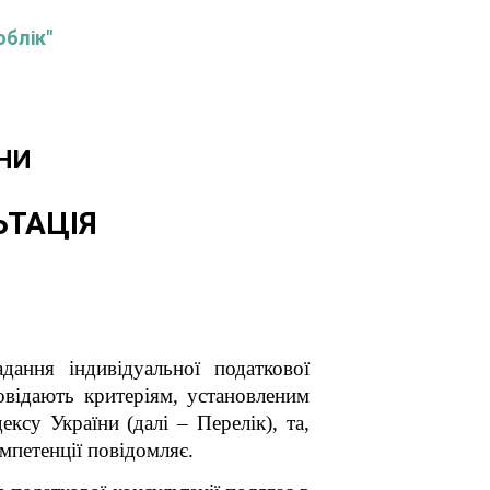
облік"
НИ
ЬТАЦІЯ
ання індивідуальної податкової
повідають критеріям, установленим
ксу України (далі – Перелік), та,
мпетенції п
овідомляє.