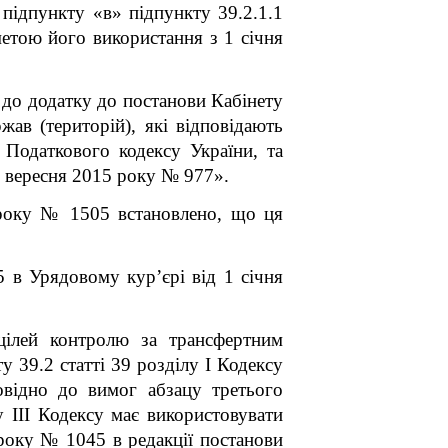
 підпункту «в» підпункту 39.2.1.1
метою його використання з 1 січня
 до додатку до постанови Кабінету
ав (територій), які відповідають
 Податкового кодексу України, та
6 вересня 2015 року № 977».
 року № 1505 встановлено, що ця
 в Урядовому кур’єрі від 1 січня
цілей контролю за трансфертним
 39.2 статті 39 розділу І Кодексу
овідно до вимог абзацу третього
у III Кодексу має використовувати
року № 1045 в редакції постанови