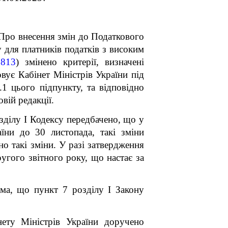
«Про внесення змін до Податкового
 для платників податків з високим
813
) змінено критерії, визначені
овує Кабінет Міністрів України під
.1 цього підпункту, та відповідно
вій редакції.
зділу І Кодексу передбачено, що у
їни до 30 листопада, такі зміни
но такі зміни. У разі затвердження
ругого звітного року, що настає за
рема, що пункт 7
розділу І
Закону
ету Міністрів України доручено