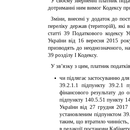
У своєму зверненні платник пода
дотриманні ним вимог Кодексу при 
Зміни, внесені у додаток до по
переліку держав (територій), які
статті 39 Податкового кодексу У
України від 16 вересня 2015 ро
призводять до неоднозначного, на
39 розділу І
Кодексу.
У зв’язку з цим, платник податкі
чи підлягає застосуванню дл
39.2.1.1 підпункту 39.2.1 
фінансового результату до о
підпункту 140.5.5
1
пункту 14
України від 27 грудня 2017
установленим підпунктом 39.
таким, що втратило чинніс
в редакції постанови Кабінет