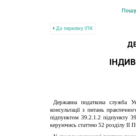
Пошук
До переліку IПК
Д
ІНДИВ
Державна податкова служба Ук
консультації з питань практичног
підпунктом 39.2.1.2 підпункту 39
керуючись статтею 52 розділу ІІ П