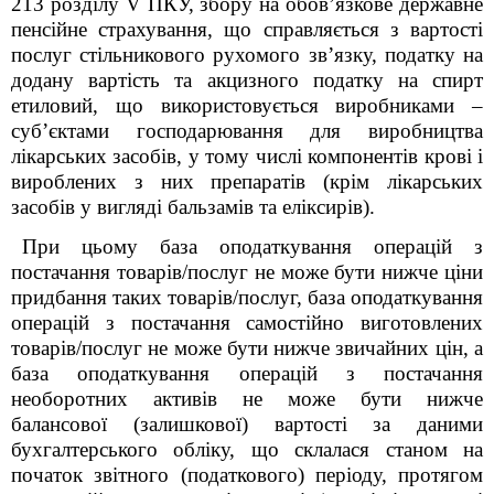
213 розділу V ПКУ, збору на обов’язкове державне
пенсійне страхування, що справляється з вартості
послуг стільникового рухомого зв’язку, податку на
додану вартість та акцизного податку на спирт
етиловий, що використовується виробниками –
суб’єктами господарювання для виробництва
лікарських засобів, у тому числі компонентів крові і
вироблених з них препаратів (крім лікарських
засобів у вигляді бальзамів та еліксирів).
При цьому база оподаткування операцій з
постачання товарів/послуг не може бути нижче ціни
придбання таких товарів/послуг, база оподаткування
операцій з постачання самостійно виготовлених
товарів/послуг не може бути нижче звичайних цін, а
база оподаткування операцій з постачання
необоротних активів не може бути нижче
балансової (залишкової) вартості за даними
бухгалтерського обліку, що склалася станом на
початок звітного (податкового) періоду, протягом