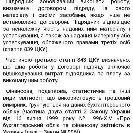
Підрядник зобов'язаний виконати роботу,
визначену договором підряду, із свого
матеріалу і своїми засобами, якщо інше не
встановлено договором. Підрядник відповідає
за неналежну якість наданих ним матеріалу і
устаткування, а також за надання матеріалу або
устаткування, обтяженого правами третіх осіб
(стаття 839 ЦКУ).
Частиною третьою статті 843 ЦКУ визначено,
що ціна роботи у договорі підряду включає
відшкодування витрат підрядника та плату за
виконану ним роботу.
Фінансова, податкова, статистична та інші
види звітності, що використовують грошовий
вимірник, ґрунтуються на даних бухгалтерського
обліку (частина друга статті 3 Закону України
від 16 липня 1999 року № 996-XIV «Про
бухгалтерський облік та фінансову звітність в
Україні» (далі − Закон № 996)).