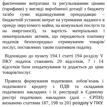
фактичними витратами та регульованими цінами
(тарифами) у вигляді виробничої дотації з бюджету
та/або суми відшкодування орендодавцю –
бюджетній установі витрат на утримання наданого в
оренду нерухомого майна, на комунальні послуги та
на енергоносії), та вартість матеріальних і
нематеріальних активів, що передаються платнику
податків безпосередньо отримувачем товарів/
послуг, поставлених таким платником податку.
Відповідно до пункту 194.1 статті 194 розділу V
ПКУ податок становить 20 відсотків, 7 і 14
відсотків бази оподаткування та додається до ціни
товарів/послуг.
Правила формування податкових зобов’язань і
податкового кредиту з ПДВ та складання
податкових накладних і їх реєстрації в Єдиному
реєстрі податкових накладних
(далі – ЄРПН)
визначено статтями 187, 198 та 201
розділу V ПКУ.