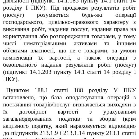
діяльності (підпункт 14.1.185 пункту 14.1 статті 14
розділу I ПКУ).
Під продажем результатів робіт
(послуг) розуміються будь-які операції
господарського, цивільно-правового характеру з
виконання робіт, надання послуг, надання права на
користування або розпоряджання товарами, у тому
числі нематеріальними активами та іншими
об'єктами власності, що не є товарами, за умови
компенсації їх вартості, а також операції з
безоплатного надання результатів робіт (послуг)
(підпункт 14.1.203 пункту 14.1 статті 14
розділу І
ПКУ).
Пунктом 188.1 статті 188 розділу V ПКУ
встановлено, що база оподаткування операцій з
постачання товарів/послуг визначається виходячи з
їх договірної вартості з урахуванням
загальнодержавних податків та зборів (крім
акцизного податку, який нараховується відповідно
до підпунктів 213.1.9 і 213.1.14 пункту 213.1 статті