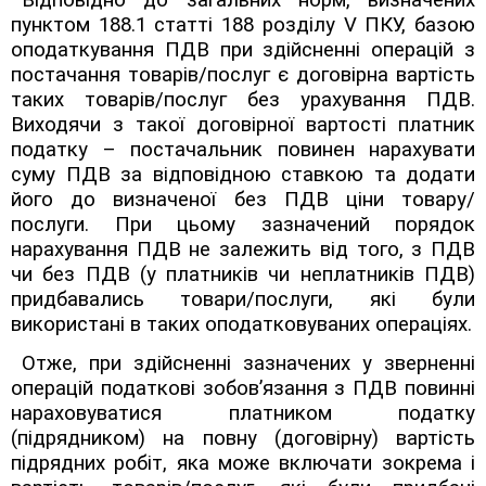
Відповідно до загальних норм, визначених
пунктом 188.1 статті 188 розділу V ПКУ, б
азою
оподаткування ПДВ при здійсненні операцій з
постачання товарів/послуг є договірна вартість
таких товарів/послуг без урахування ПДВ.
Виходячи з такої договірної вартості платник
податку – постачальник повинен нарахувати
суму
ПДВ за відповідною ставкою та додати
його до визначеної без ПДВ ціни товару/
послуги. При цьому зазначений порядок
нарахування ПДВ не залежить від того, з ПДВ
чи без ПДВ (у платників чи неплатників ПДВ)
придбавались товари/послуги, які були
використані в таких оподатковуваних операціях.
Отже, при здійсненні зазначених у зверненні
операцій податкові зобов’язання з ПДВ повинні
нараховуватися платником податку
(підрядником) на повну (договірну) вартість
підрядних робіт, яка може включати зокрема і