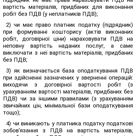
підрядник не має права нараховувати ПДВ на
вартість матеріалів, придбаних для виконання
робіт без ПДВ (у неплатників ПДВ);
2) чи має право платник податку (підрядник)
при формуванні кошторису (актів виконаних
робіт, договірної ціни) нараховувати ПДВ на
неповну вартість наданих послуг, а саме
виключати з неї вартість матеріалів, придбаних
без ПДВ;
3) як визначається база оподаткування ПДВ
при здійсненні зазначених у зверненні операцій:
виходячи з договірної вартості робіт (з
урахуванням вартості матеріалів, придбаних без
ПДВ) чи за іншими правилами (з урахуванням
звичайних цін, мінімальної бази оподаткування
тощо);
4) чи виникають у платника податку податкові
зобов’язання з ПДВ на вартість матеріалів,