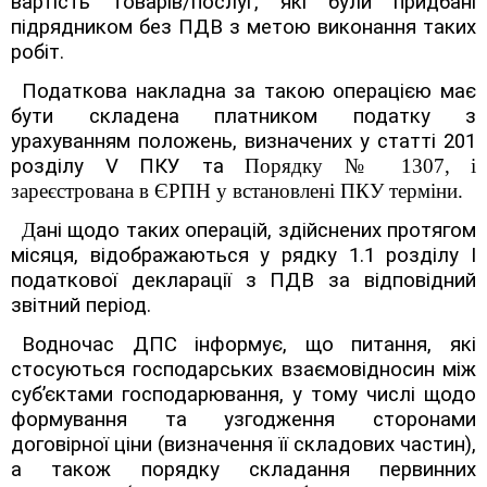
вартість товарів/послуг, які були придбані
підрядником без ПДВ з метою виконання таких
робіт.
Податкова накладна за такою операцією має
бути складена платником податку з
урахуванням положень, визначених у статті 201
розділу V ПКУ та
Порядку № 1307, і
зареєстрована в ЄРПН у встановлені ПКУ терміни.
Д
ані щодо таких операцій, здійснених протягом
місяця, відображаються у рядку 1.1 розділу І
податкової декларації з ПДВ за відповідний
звітний період.
Водночас ДПС інформує, що п
итання, які
стосуються господарських взаємовідносин між
суб’єктами господарювання, у тому числі щодо
формування та узгодження сторонами
договірної ціни (визначення її складових частин),
а також порядку складання первинних