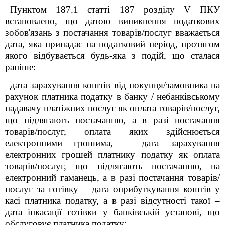
Пунктом 187.1 статті 187 розділу V ПКУ
встановлено, що датою виникнення податкових
зобов'язань з постачання товарів/послуг вважається
дата, яка припадає на податковий період, протягом
якого відбувається будь-яка з подій, що сталася
раніше:
дата зарахування коштів від покупця/замовника на
рахунок платника податку в банку / небанківському
надавачу платіжних послуг як оплата товарів/послуг,
що підлягають постачанню, а в разі постачання
товарів/послуг, оплата яких здійснюється
електронними грошима, – дата зарахування
електронних грошей платнику податку як оплата
товарів/послуг, що підлягають постачанню, на
електронний гаманець, а в разі постачання товарів/
послуг за готівку – дата оприбуткування коштів у
касі платника податку, а в разі відсутності такої –
дата інкасації готівки у банківській установі, що
обслуговує платника податку;