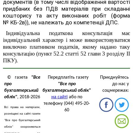
документів (в тому числі відображення вартості
придбаних без ПДВ матеріалів при складанні
кошторису та акту виконаних робіт (форма
№ КБ-2в)), не належать до компетенції ДПС.
Індивідуальна податкова консультація має
індивідуальний характер і може використовуватися
виключно платником податків, якому надано таку
консультацію (пункт 52.2 статті 52 глави 3 розділу ІІ
ПКУ).
© газета
"Все
Передплатіть газету
Приєднуйтесь
про
"Все про
до нас у
бухгалтерський
бухгалтерський облік"
соцмережах:
облік"
, 2018-2026
на сайті
або по
телефону (044) 495-20-
Всі права на матеріали,
60
розміщені на сайті газети
"Все про бухгалтерський
облік" охороняються