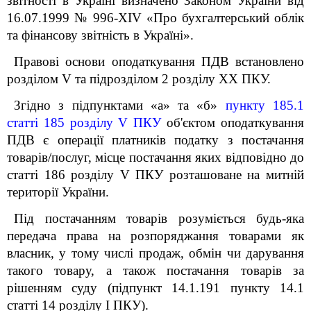
звітності в Україні визначено Законом України від
16.07.1999 № 996-XIV «Про бухгалтерський облік
та фінансову звітність в Україні».
Правові основи оподаткування ПДВ встановлено
розділом V та підрозділом 2 розділу XX ПКУ.
Згідно з підпунктами «а» та «б»
пункту 185.1
статті 185 розділу V ПКУ
об'єктом оподаткування
ПДВ є операції платників податку з постачання
товарів/послуг, місце постачання яких відповідно до
статті 186 розділу V ПКУ розташоване на митній
території України.
Під постачанням товарів розуміється будь-яка
передача права на розпоряджання товарами як
власник, у тому числі продаж, обмін чи дарування
такого товару, а також постачання товарів за
рішенням суду (підпункт 14.1.191 пункту 14.1
статті 14 розділу І ПКУ).