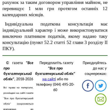
рахунок за таким договором управління майном, не
перевищує 1 млн грн протягом останніх 12
календарних місяців.
Індивідуальна податкова консультація має
індивідуальний характер і може використовуватися
виключно платником податків, якому надано таку
консультацію (пункт 52.2 статті 52 глави 3 розділу ІІ
ПКУ).
© газета
"Все
Передплатіть газету
Приєднуйтесь
про
"Все про
до нас у
бухгалтерський
бухгалтерський облік"
соцмережах:
облік"
, 2018-2026
на сайті
або по
телефону (044) 495-20-
Всі права на матеріали,
60
розміщені на сайті газети
"Все про бухгалтерський
облік" охороняються
відповідно до