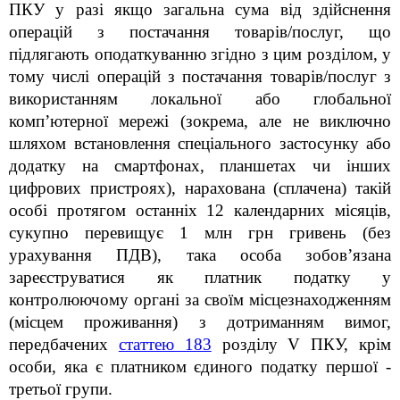
ПКУ у разі якщо загальна сума від здійснення
операцій з постачання товарів/послуг, що
підлягають оподаткуванню згідно з цим розділом, у
тому числі операцій з постачання товарів/послуг з
використанням локальної або глобальної
комп’ютерної мережі (зокрема, але не виключно
шляхом встановлення спеціального застосунку або
додатку на смартфонах, планшетах чи інших
цифрових пристроях), нарахована (сплачена) такій
особі протягом останніх 12 календарних місяців,
сукупно перевищує 1 млн грн гривень (без
урахування ПДВ), така особа зобов’язана
зареєструватися як платник податку у
контролюючому органі за своїм місцезнаходженням
(місцем проживання) з дотриманням вимог,
передбачених
статтею 183
розділу V ПКУ, крім
особи, яка є платником єдиного податку першої -
третьої групи.