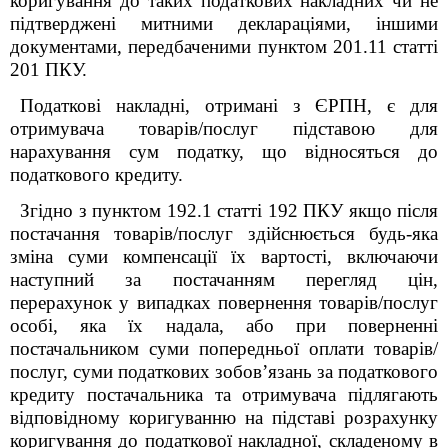
коригування до таких податкових накладних чи не
підтверджені митними деклараціями, іншими
документами, передбаченими пунктом 201.11 статті
201 ПКУ.
Податкові накладні, отримані з ЄРПН, є для
отримувача товарів/послуг підставою для
нарахування сум податку, що відносяться до
податкового кредиту.
Згідно з пунктом 192.1 статті 192 ПКУ якщо після
постачання товарів/послуг здійснюється будь-яка
зміна суми компенсації їх вартості, включаючи
наступний за постачанням перегляд цін,
перерахунок у випадках повернення товарів/послуг
особі, яка їх надала, або при поверненні
постачальником суми попередньої оплати товарів/
послуг, суми податкових зобов’язань за податкового
кредиту постачальника та отримувача підлягають
відповідному коригуванню на підставі розрахунку
коригування до податкової накладної, складеному в