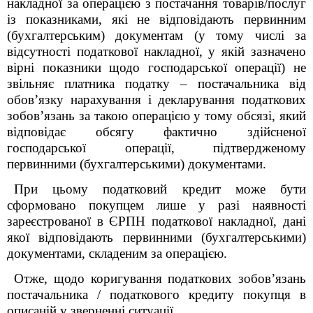
накладної за операцією з постачання товарів/послуг
із показниками, які не відповідають первинним
(бухгалтерським) документам (у тому числі за
відсутності податкової накладної, у якій зазначено
вірні показники щодо господарської операції) не
звільняє платника податку – постачальника від
обовʼязку нарахування і декларування податкових
зобовʼязань за такою операцією у тому обсязі, який
відповідає обсягу фактично здійсненої
господарської операції, підтвердженому
первинними (бухгалтерськими) документами.
При цьому податковий кредит може бути
сформовано покупцем лише у разі наявності
зареєстрованої в ЄРПН податкової накладної, дані
якої відповідають первинними (бухгалтерськими)
документами, складеним за операцією.
Отже, щодо коригування податкових зобовʼязань
постачальника / податкового кредиту покупця в
описаній у зверненні ситуації.