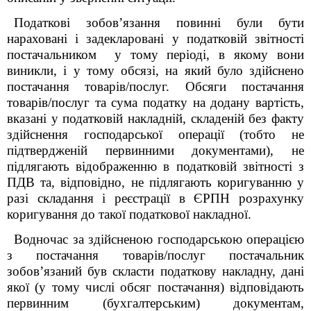
Податкові зобовʼязання повинні були бути
нараховані і задекларовані у податковій звітності
постачальником у тому періоді, в якому вони
виникли, і у тому обсязі, на який було здійснено
постачання товарів/послуг. Обсяги постачання
товарів/послуг та сума податку на додану вартість,
вказані у податковій накладній, складеній без факту
здійснення господарської операції (тобто не
підтвердженій первинними документами), не
підлягають відображенню в податковій звітності з
ПДВ та, відповідно, не підлягають коригуванню у
разі складання і реєстрації в ЄРПН розрахунку
коригування до такої податкової накладної.
Водночас за здійсненою господарською операцією
з постачання товарів/послуг постачальник
зобовʼязаний був скласти податкову накладну, дані
якої (у тому числі обсяг постачання) відповідають
первинним (бухгалтерським) документам,