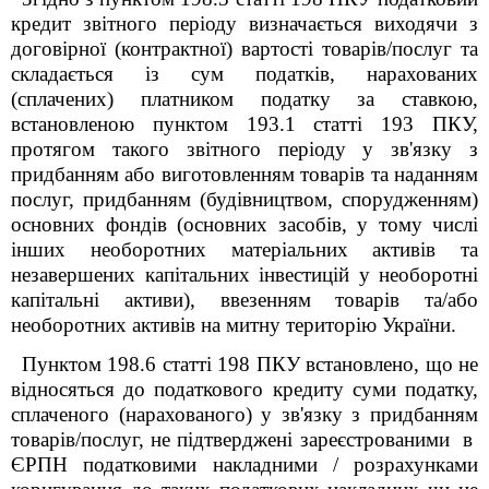
кредит звітного періоду визначається виходячи з
договірної (контрактної) вартості товарів/послуг та
складається із сум податків, нарахованих
(сплачених) платником податку за ставкою,
встановленою пунктом 193.1 статті 193 ПКУ,
протягом такого звітного періоду у зв'язку з
придбанням або виготовленням товарів та наданням
послуг, придбанням (будівництвом, спорудженням)
основних фондів (основних засобів, у тому числі
інших необоротних матеріальних активів та
незавершених капітальних інвестицій у необоротні
капітальні активи), ввезенням товарів та/або
необоротних активів на митну територію України.
Пунктом 198.6 статті 198 ПКУ встановлено, що не
відносяться до податкового кредиту суми податку,
сплаченого (нарахованого) у зв'язку з придбанням
товарів/послуг, не підтверджені зареєстрованими в
ЄРПН податковими накладними / розрахунками