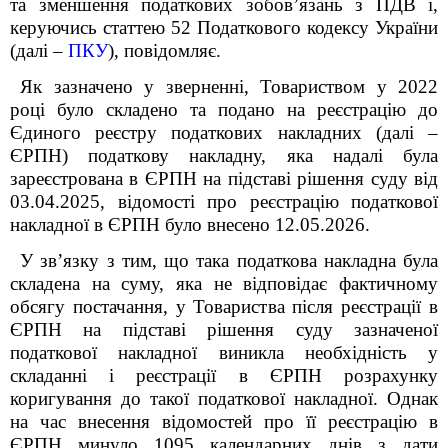
та зменшення податкових зобовʼязань з ПДВ і,
керуючись статтею 52 Податкового кодексу України
(далі –
ПКУ
), повідомляє.
Як зазначено у зверненні, Товариством у 2022
році було складено та подано на реєстрацію до
Єдиного реєстру податкових накладних (далі –
ЄРПН) податкову накладну, яка надалі була
зареєстрована в ЄРПН на підставі рішення суду від
03.04.2025, відомості про реєстрацію податкової
накладної в ЄРПН було внесено 12.05.2026.
У звʼязку з тим, що така податкова накладна була
складена на суму, яка не відповідає фактичному
обсягу постачання, у Товариства після реєстрації в
ЄРПН на підставі рішення суду зазначеної
податкової накладної виникла необхідність у
складанні і реєстрації в ЄРПН розрахунку
коригування до такої податкової накладної. Однак
на час внесення відомостей про її реєстрацію в
ЄРПН минуло 1095 календарних днів з дати