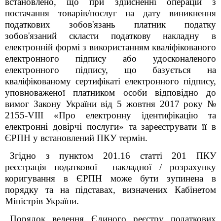
встановлено, що при здійсненні операцій з
постачання товарів/послуг на дату виникнення
податкових зобов'язань платник податку
зобов'язаний скласти податкову накладну в
електронній формі з використанням кваліфікованого
електронного підпису або удосконаленого
електронного підпису, що базується на
кваліфікованому сертифікаті електронного підпису,
уповноваженої платником особи відповідно до
вимог Закону України від 5 жовтня 2017 року №
2155-VIII «Про електронну ідентифікацію та
електронні довірчі послуги» та зареєструвати її в
ЄРПН у встановлений ПКУ термін.
Згідно з пунктом 201.16 статті 201 ПКУ
реєстрація податкової накладної / розрахунку
коригування в ЄРПН може бути зупинена в
порядку та на підставах, визначених Кабінетом
Міністрів України.
Порядок ведення Єдиного реєстру податкових