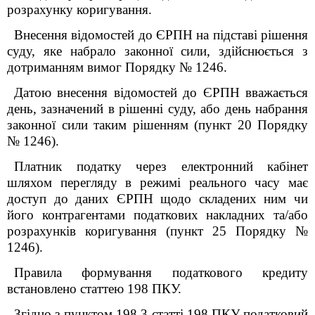
розрахунку коригування.
Внесення відомостей до ЄРПН на підставі рішення
суду, яке набрало законної сили, здійснюється з
дотриманням вимог Порядку № 1246.
Датою внесення відомостей до ЄРПН вважається
день, зазначений в рішенні суду, або день набрання
законної сили таким рішенням (пункт 20 Порядку
№ 1246).
Платник податку через електронний кабінет
шляхом перегляду в режимі реального часу має
доступ до даних ЄРПН щодо складених ним чи
його контрагентами податкових накладних та/або
розрахунків коригування (пункт 25 Порядку №
1246).
Правила формування податкового кредиту
встановлено статтею 198 ПКУ.
Згідно з пунктом 198.3 статті 198 ПКУ податковий