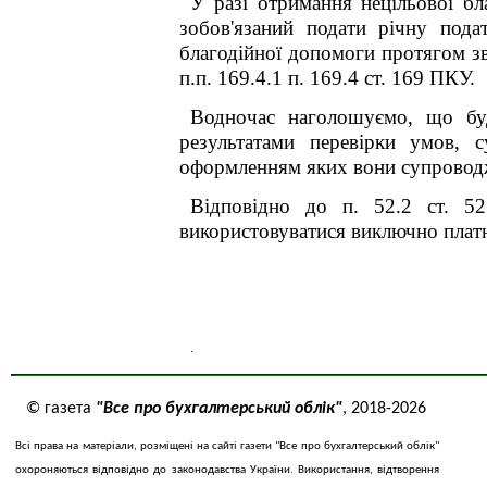
У разі отримання нецільової бл
зобов'язаний подати річну пода
благодійної допомоги протягом з
п.п. 169.4.1 п. 169.4 ст. 169
ПКУ
.
Водночас наголошуємо, що буд
результатами перевірки умов, с
оформленням яких вони супровод
Відповідно до п. 52.2 ст. 52
використовуватися виключно платн
.
© газета
"Все про бухгалтерський облік"
, 2018-2026
Всі права на матеріали, розміщені на сайті газети "Все про бухгалтерський облік"
охороняються відповідно до законодавства України. Використання, відтворення