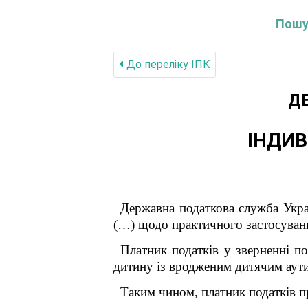
Пошук
До переліку IПК
Д
ІНДИВ
Державна податкова служба Укра
(…) щодо практичного застосуванн
Платник податків у зверненні п
дитину із вродженим дитячим аут
Таким чином, платник податків п