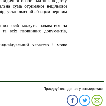
 юридичної особи платник податку
альна сума отриманої нецільової
мір, установлений абзацом першим
чних осіб можуть надаватися за
й та всіх первинних документів,
індивідуальний характер і може
Приєднуйтесь до нас у соцмережах: