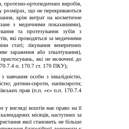
в, протезно-ортопедичних виробів,
 у розмірах, що не перекриваються
ання, крім витрат на косметичне
язане з медичними показаннями),
ування та протезування зубів з
тів, які проводяться за медичними
іни статі; лікування венеричних
ве зараження або зґвалтування),
 пристосувань, які не включені до
70.7.4 п. 170.7 ст. 170 ПКУ);
з навчання особи з інвалідністю,
істю; дитини-сироти, напівсироти;
вських прав (п.п. «є» п.п. 170.7.4
и у вигляді коштів має право на її
календарних місяців, наступних за
ристання якої становить не більше
 отримання благодійної допомоги у