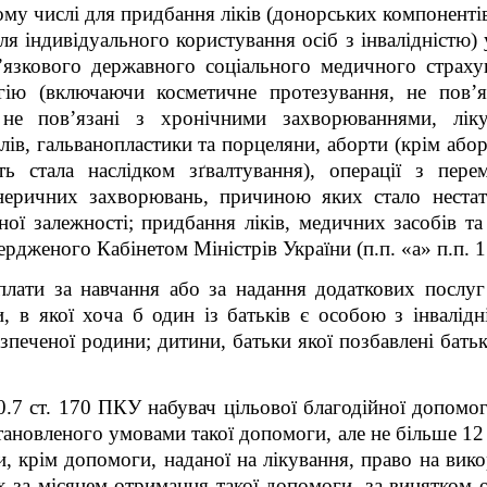
ому числі для придбання ліків (донорських компоненті
я індивідуального користування осіб з інвалідністю)
’язкового державного соціального медичного страхув
гію (включаючи косметичне протезування, не пов’
, не пов’язані з хронічними захворюваннями, лік
ів, гальванопластики та порцеляни, аборти (крім абор
ть стала наслідком зґвалтування), операції з перем
еричних захворювань, причиною яких стало нестате
ої залежності; придбання ліків, медичних засобів та
ердженого Кабінетом Міністрів України (п.п. «а» п.п. 1
плати за навчання або за надання додаткових послуг 
, в якої хоча б один із батьків є особою з інвалідн
зпеченої родини; дитини, батьки якої позбавлені батькі
0.7 ст. 170 ПКУ набувач цільової благодійної допомог
тановленого умовами такої допомоги, але не більше 12 
, крім допомоги, наданої на лікування, право на вико
х за місяцем отримання такої допомоги, за винятком