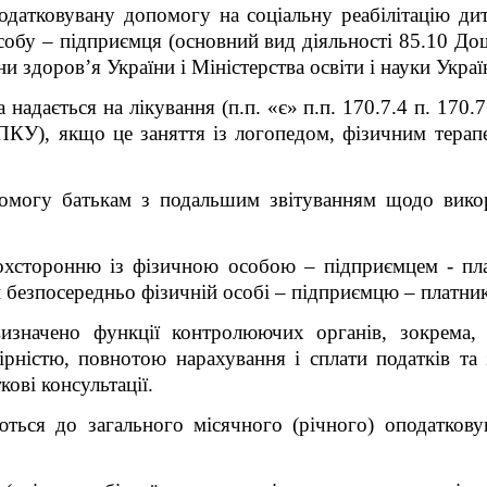
датковувану допомогу на соціальну реабілітацію ди
собу – підприємця (основний вид діяльності 85.10 Дош
ни здоров’я України і Міністерства освіти і науки Украї
надається на лікування (п.п. «є» п.п. 170.7.4 п. 170.7
0 ПКУ), якщо це заняття із логопедом, фізичним тера
омогу батькам з подальшим звітуванням щодо вико
охсторонню із фізичною особою – підприємцем - пл
ти безпосередньо фізичній особі – підприємцю – платни
значено функції контролюючих органів, зокрема,
ірністю, повнотою нарахування і сплати податків та
ові консультації.
ються до загального місячного (річного) оподаткову