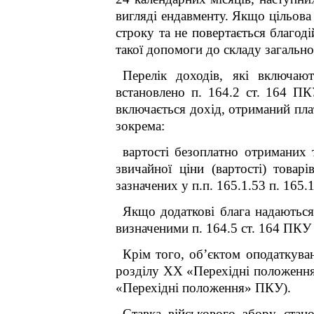
вигляді ендавменту. Якщо цільова
строку та не повертається благод
такої допомоги до складу загально
Перелік доходів, які включаю
встановлено п. 164.2 ст. 164 ПК
включається дохід, отриманий пла
зокрема:
вартості безоплатно отриманих 
звичайної ціни (вартості) товарі
зазначених у п.п. 165.1.53 п. 165.
Якщо додаткові блага надаються
визначеними п. 164.5 ст. 164 ПКУ (
Крім того, об’єктом оподаткуван
розділу XX «Перехідні положення
«Перехідні положення» ПКУ).
Ставка військового збору стано