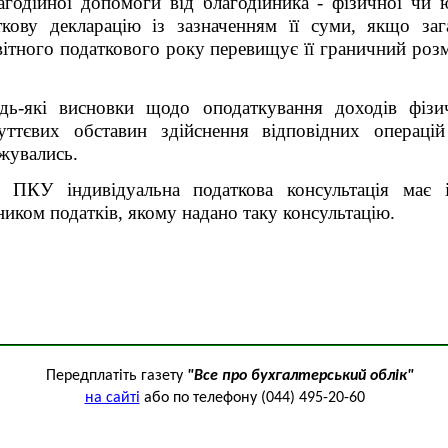
агодійної допомоги від благодійника - фізичної чи
ткову декларацію із зазначенням її суми, якщо заг
вітного податкового року перевищує її граничний роз
ь-які висновки щодо оподаткування доходів фізи
уттєвих обставин здійснення відповідних операці
жувались.
 ПКУ індивідуальна податкова консультація має 
иком податків, якому надано таку консультацію.
Передплатіть газету
"Все про бухгалтерський облік"
на сайті
або по телефону (044) 495-20-60