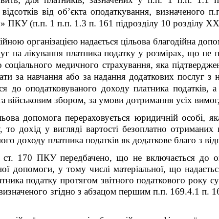
ідсотків від об’єкта оподаткування, визначеного п.п
я»
ПКУ
(п.п. 1 п.п. 1.3 п. 16
1
підрозділу 10 розділу X
ійною організацією надається цільова благодійна допо
луг на лікування платника податку у розмірах, що не
о соціального медичного страхування, яка підтвердже
ати за навчання або за надання додаткових послуг з н
ся до оподатковуваного доходу платника податків, а
та військовим збором, за умови дотримання усіх вимог,
льова допомога перераховується юридичній особі, як
, то дохід у вигляді вартості безоплатно отриманих
ного доходу платника податків як додаткове благо з ві
.7 ст. 170 ПКУ передбачено, що не включається до 
йної допомоги, у тому числі матеріальної, що надаєт
тника податку протягом звітного податкового року с
изначеного згідно з абзацом першим п.п. 169.4.1 п. 1