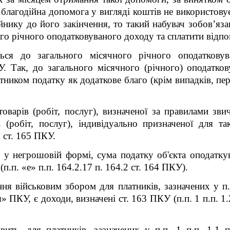
 благодійна допомога у вигляді коштів не використовує
ійнику до його закінчення, то такий набувач зобов’я
го річного оподатковуваного доходу та сплатити відпо
ться до загального місячного річного оподатковув
У. Так, до загального місячного (річного) оподатко
тником податку як додаткове благо (крім випадків, пер
товарів (робіт, послуг), визначеної за правилами зв
в (робіт, послуг), індивідуально призначеної для т
1 ст. 165 ПКУ.
 у негрошовій формі, сума податку об'єкта оподатку
п.п. «е» п.п. 164.2.17 п. 164.2 ст. 164 ПКУ).
ня військовим збором для платників, зазначених у п.п
» ПКУ, є доходи, визначені ст. 163
ПКУ
(п.п. 1 п.п. 1.
вить, для платників, зазначених у п.п. 1 п.п. 1.1 п