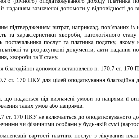
ного (річного) оподатковуваного доходу платника п
із наданням зазначеної допомоги у відповідності до ви
им підтвердженням витрат, наприклад, пов’язаних із 
сть та характеристики хвороби, патологічного стану
ь постачальника послуг та платника податку, якому н
 платіжні та розрахункові документи, акти надання по
ня, хвороби та її стану.
я благодійної допомоги встановлено п. 170.7 ст. 170 
70.7 ст. 170 ПКУ для цілей оподаткування благодійна д
, що надається під визначені умови та напрями її ви
овлення таких умов або напрямів.
.7 ст. 170
ПКУ не включається до оподатковуваного до
чними чи фізичними особами у будь-якій сумі (вартост
омпенсації вартості платних послуг з лікування плат