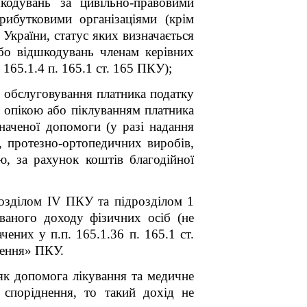
кодувань за цивільно-правовими
ибутковими організаціями (крім
України, статус яких визначається
або відшкодувань членам керівних
 165.1.4 п. 165.1 ст. 165 ПКУ);
е обслуговування платника податку
д опікою або піклуванням платника
наченої допомоги (у разі надання
в, протезно-ортопедичних виробів,
ю, за рахунок коштів благодійної
розділом IV ПКУ та підрозділом 1
аного доходу фізичних осіб (не
ених у п.п. 165.1.36 п. 165.1 ст.
ження» ПКУ.
як допомога лікування та медичне
 споріднення, то такий дохід не