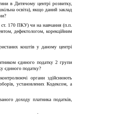
тини в Дитячому центрі розвитку,
кільна освіта), якщо даний заклад
ни?
 ст. 170 ПКУ) чи на навчання (п.п.
певтом, дефектологом, корекційним
ристаних коштів у даному центрі
атником єдиного податку 2 групи
ку єдиного податку?
 контролюючі органи здійснюють
 зборів, установлених Кодексом, а
ваного доходу платника податків,