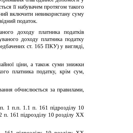
ться її набувачем протягом такого
заний включити невикористану суму
відний податок.
аного доходу платника податків
вуваного доходу платника податку
едбачених ст. 165 ПКУ) у вигляді,
ичайної ціни, а також суми знижки
акого платника податку, крім сум,
вання обчислюється за правилами,
. 1 п.п. 1.1 п. 16
1
підрозділу 10
2 п. 16
1
підрозділу 10 розділу XX
. 16
1
підрозділу 10 розділу XX