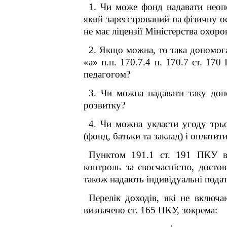
1. Чи може фонд надавати неопо
який зареєстрований на фізичну о
не має ліцензії Міністерства охоро
2. Якщо можна, то така допомога 
«а» п.п. 170.7.4 п. 170.7 ст. 17
педагогом?
3. Чи можна надавати таку доп
розвитку?
4. Чи можна укласти угоду трь
(фонд, батьки та заклад) і оплати
Пунктом 19
1
.1 ст. 19
1
ПКУ ви
контроль за своєчасністю, достов
також надають індивідуальні податк
Перелік доходів, які не включа
визначено ст. 165 ПКУ, зокрема: