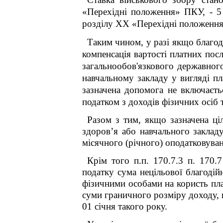
«Перехідні положення» ПКУ, - 5 в
розділу XX «Перехідні положенн
Таким чином, у разі якщо благод
компенсація вартості платних пос
загальнообов'язкового державног
навчальному закладу у вигляді пл
зазначена допомога не включаєть
податком з доходів фізичних осіб 
Разом з тим, якщо зазначена ці
здоров’я або навчального закладу
місячного (річного) оподатковува
Крім того п.п. 170.7.3 п. 170
податку сума нецільової благоді
фізичними особами на користь пла
суми граничного розміру доходу, в
01 січня такого року.