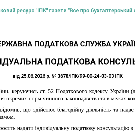
овий ресурс "ІПК" газети "Все про бухгалтерський 
ЕРЖАВНА ПОДАТКОВА СЛУЖБА УКРАЇ
ІДУАЛЬНА ПОДАТКОВА КОНСУЛ
від 25.06.2026 р. № 3678/ІПК/99-00-24-03-03 ІПК
їни, керуючись ст. 52 Податкового кодексу України
(
я окремих норм чинного законодавства та в межах ком
овідомив, що здійснює благодійну діяльність та нада
измом.
росить надати індивідуальну податкову консультацію з