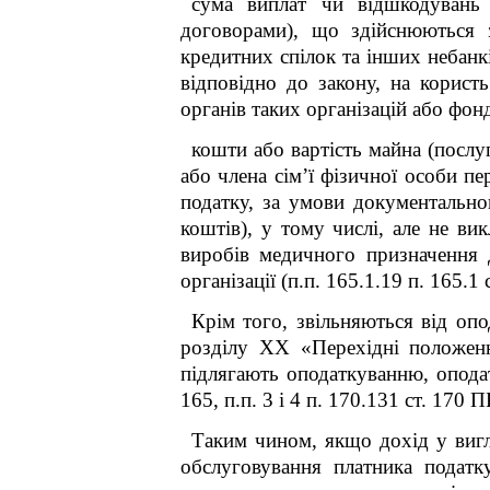
сума виплат чи відшкодувань 
договорами), що здійснюються 
кредитних спілок та інших небанк
відповідно до закону, на корист
органів таких організацій або фонд
кошти або вартість майна (послу
або члена сім’ї фізичної особи п
податку, за умови документально
коштів), у тому числі, але не ви
виробів медичного призначення д
організації (п.п. 165.1.19 п. 165.1
Крім того, звільняються від оп
розділу XX «Перехідні положен
підлягають оподаткуванню, оподат
165, п.п. 3 і 4 п. 170.13
1
ст. 170 П
Таким чином, якщо дохід у вигл
обслуговування платника податк