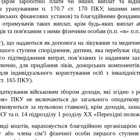
(крім заробітної плати чи інших виплат та відш
з урахуванням п. 170.7 ст. 170 ПКУ, іншими непр
івських фінансових установ) та благодійними фондами 
ь отримувачів таких виплат, крім будь-яких виплат 
ів та пов'язаним з ними фізичним особам (п.п. «в» п.п.
г), що надаються як допомога на лікування та медичн
ершого ступеня споріднення, дитини, яка перебуває пі
го підтвердження витрат, пов’язаних із наданням заз
ключно, для придбання ліків, донорських компоненті
ля індивідуального користування осіб з інвалідніст
 ст. 165 ПКУ).
одаткування військовим збором доходи, які згідно з 
ня» ПКУ не включаються до загального оподатковув
ковуються за нульовою ставкою), крім доходів, зазнач
КУ та п. 14 підрозділу 1 розділу XX «Перехідні поло
яді коштів, нараховується благодійною організацією 
у або члена сім’ї фізичної особи першого ступеня