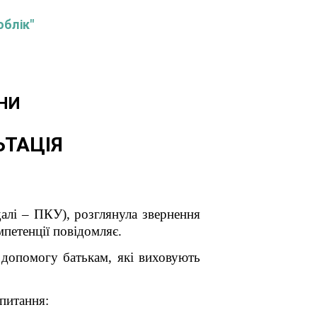
облік"
НИ
ЬТАЦІЯ
далі –
ПКУ
),
розглянула звернення
петенції повідомляє.
є допомогу батькам, які виховують
 питання: