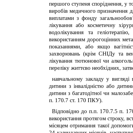
першого ступеня споріднення, у т
виробів медичного призначення дл
виплатами з фонду загальнообов
лікування або косметичну хірур
водолікування та геліотерапію
використанням дорогоцінних метал
показаннями, або якщо вагітніс
захворювань (крім СНІДу та вен
лікування тютюнової чи алкогольн
переліку життєво необхідних, затв
навчальному закладу у вигляді 
дитини з інвалідністю або дитини
дитини з багатодітної чи малозабе
п. 170.7 ст. 170 ПКУ).
Відповідно до п.п. 170.7.5 п. 17
використання протягом строку, вс
місяцем отримання такої допомоги
24 календарних місяців, наступни