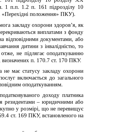
. 1 п.п. 1.2 п. 16
1
підрозділу 10
X «Перехідні положення» ПКУ).
мога закладу охорони здоров’я, як
 перекриваються виплатами з фонду
на відповідними документами, або
авчання дитини з інвалідністю, то
 отже, не підлягає оподаткуванню
 визначених п. 170.7 ст. 170 ПКУ.
а не має статусу закладу охорони
 послуг включається до загального
дповідним оподаткуванням.
оподатковуваного доходу платника
ься резидентами – юридичними або
укупно у розмірі, що не перевищує
69.4 ст. 169 ПКУ, встановленого на