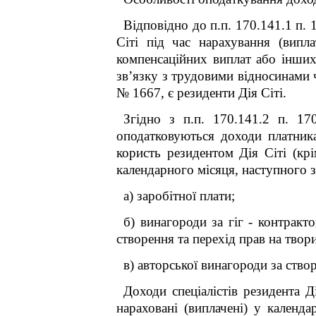
Відповідно до п.п. 170.14
1
.1 п. 
Сіті під час нарахування (випл
компенсаційних виплат або інших
зв’язку з трудовими відносинами 
№ 1667, є резиденти Дія Сіті.
Згідно з п.п. 170.14
1
.2 п. 17
оподатковуються доходи платника
користь резидентом Дія Сіті (кр
календарного місяця, наступного з
а) заробітної плати;
б) винагороди за гіг - контрак
створення та перехід прав на твор
в) авторської винагороди за ство
Доходи спеціалістів резидента Ді
нараховані (виплачені) у календа