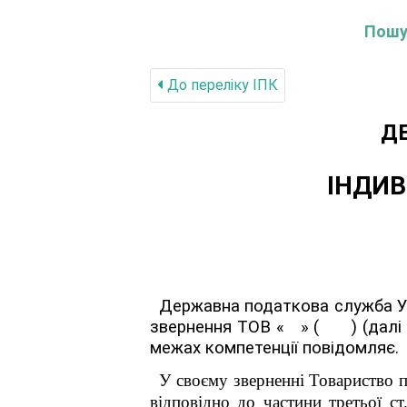
Пошук
До переліку IПК
Д
ІНДИВ
Державна податкова служба Укр
звернення
ТОВ « » ( )
(далі
межах компетенції повідомляє.
У своєму зверненні Товариство п
відповідно до частини третьої ст