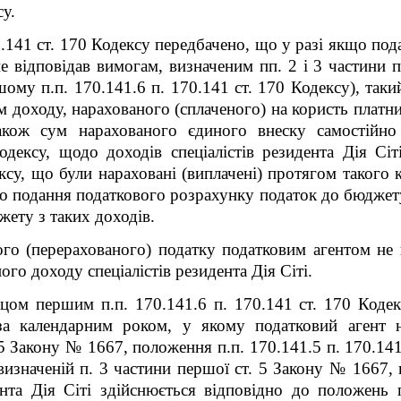
су.
0.14
1
ст. 170 Кодексу передбачено, що у разі якщо пода
е відповідав вимогам, визначеним пп. 2 і 3 частини 
ршому п.п. 170.14
1
.6 п. 170.14
1
ст. 170 Кодексу), таки
доходу, нарахованого (сплаченого) на користь платник
акож сум нарахованого єдиного внеску самостійно 
дексу, щодо доходів спеціалістів резидента Дія Сіт
ксу, що були нараховані (виплачені) протягом такого к
до подання податкового розрахунку податок до бюджет
жету з таких доходів.
го (перерахованого) податку податковим агентом не 
го доходу спеціалістів резидента Дія Сіті.
цом першим п.п. 170.14
1
.6 п. 170.14
1
ст. 170 Кодек
за календарним роком, у якому податковий агент н
 5 Закону № 1667, положення п.п. 170.14
1
.5 п. 170.14
, визначеній п. 3 частини першої ст. 5 Закону № 1667,
ента Дія Сіті здійснюється відповідно до положень 