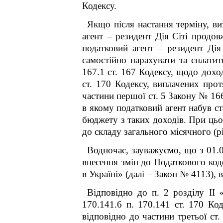
Кодексу.
Якщо після настання терміну, в
агент – резидент Дія Сіті продов
податковий агент – резидент Дія 
самостійно нарахувати та сплати
167.1 ст. 167 Кодексу, щодо доході
ст. 170 Кодексу, виплачених прот
частини першої ст. 5 Закону № 16
в якому податковий агент набув ст
бюджету з таких доходів. При цьо
до складу загального місячного (р
Водночас, зауважуємо, що з 01.0
внесення змін до Податкового код
в Україні» (далі – Закон № 4113), 
Відповідно до п. 2 розділу II
170.14
1
.6 п. 170.14
1
ст. 170 Коде
відповідно до частини третьої ст