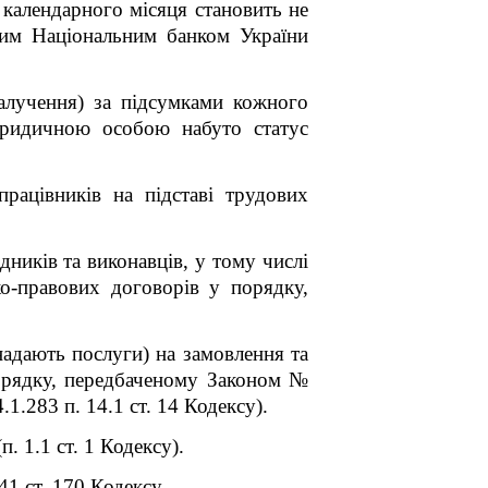
 календарного місяця становить не
ним Національним банком України
 залучення) за підсумками кожного
юридичною особою набуто статус
працівників на підставі трудових
ядників та виконавців, у тому числі
ко-правових договорів у порядку,
надають послуги) на замовлення та
орядку, передбаченому Законом №
.1.283 п. 14.1 ст. 14 Кодексу).
. 1.1 ст. 1 Кодексу).
4
1
ст. 170 Кодексу.