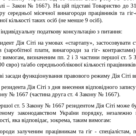
алі – Закон № 1667).
На цій підставі Товариство до 3
 середньої місячної винагороди працівників та гіг-с
ої кількості таких осіб (не менше 9 осіб).
 індивідуальну податкову консультацію з питання:
идент Дія Сіті на умовах «стартапу», застосовувати 
в (заробітної плати, винагороди за гіг- контрактами) 
є вимогам, визначеним пп. 2 і 3 частини першої ст. 
євро) та/або середньооблікової кількості працівників та
сові засади функціонування правового режиму Дія Сіті
езидента Дія Сіті з дня внесення відповідного запису
ону № 1667 (частина друга ст. 4 Закону № 1667).
першої ст. 5 Закону № 1667 резидентом Дія Сіті може б
леному законодавством України порядку, незалежно в
сті, яка відповідає, зокрема, таким вимогам:
городи залученим працівникам та гіг - спеціалістам,