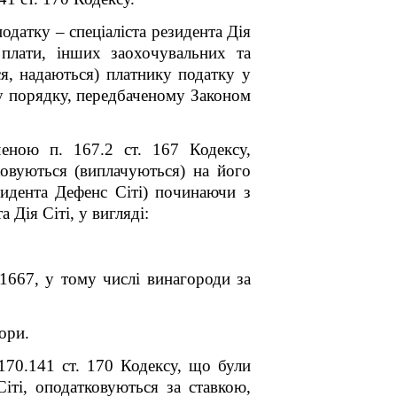
одатку – спеціаліста резидента Дія
 плати, інших заохочувальних та
я, надаються) платнику податку у
 у порядку, передбаченому Законом
еною п. 167.2 ст. 167 Кодексу,
ховуються (виплачуються) на його
зидента Дефенс Сіті) починаючи з
 Дія Сіті, у вигляді:
1667, у тому числі винагороди за
ори.
 170.14
1
ст. 170 Кодексу, що були
Сіті, оподатковуються за ставкою,