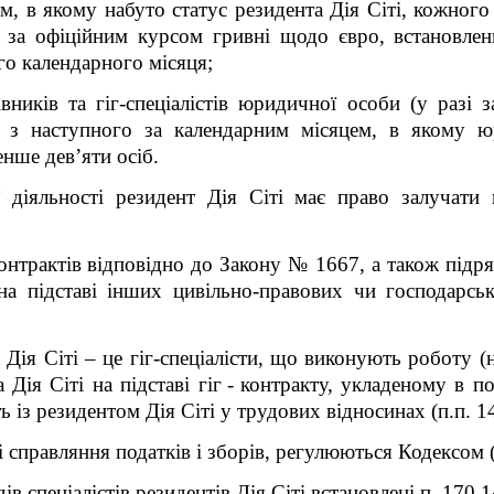
м, в якому набуто статус резидента Дія Сіті, кожного
о за офіційним курсом гривні щодо євро, встановле
го календарного місяця;
івників та гіг-спеціалістів юридичної особи (у разі
и з наступного за календарним місяцем, в якому 
енше дев’яти осіб.
 діяльності резидент Дія Сіті має право залучати 
г-контрактів відповідно до Закону № 1667, а також підр
на підставі інших цивільно-правових чи господарсь
 Дія Сіті – це гіг-спеціалісти, що виконують роботу (
 Дія Сіті на підставі гіг
-
контракту, укладеному в п
ь із резидентом Дія Сіті у трудових відносинах (п.п. 14
справляння податків і зборів, регулюються Кодексом (п
в спеціалістів резидентів Дія Сіті встановлені п. 170.1