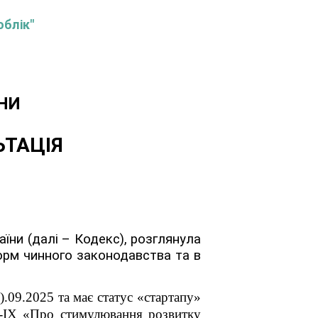
облік"
НИ
ЬТАЦІЯ
їни (далі – Кодекс), розглянула
орм чинного законодавства та в
.09.2025 та має статус «стартапу»
-ІХ «Про стимулювання розвитку