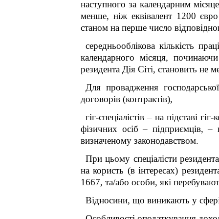
наступного за календарним місяце
менше, ніж еквівалент 1200 євр
станом на перше число відповідно
середньооблікова кількість прац
календарного місяця, починаюч
резидента Дія Сіті, становить не м
Для провадження господарської
договорів (контрактів),
гіг-спеціалістів – на підставі гі
фізичних осіб – підприємців, – 
визначеному законодавством.
При цьому спеціалісти резидента
на користь (в інтересах) резидента
1667, та/або особи, які перебувают
Відносини, що виникають у сфері 
Особливості оподаткування доході