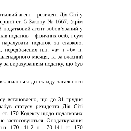
тковий агент – резидент Дія Сіті у
першої ст. 5 Закону № 1667, (крім
й податковий агент зобов’язаний у
ів податків – фізичних осіб, і сум
нарахувати податок за ставкою,
і, передбачених п.п. «а» і «б» п.
алендарного місяця, та за власний
у за вирахуванням податку, що був
включається до складу загального
су встановлено, що до 31 грудня
абув статусу резидента Дія Сіті
1
ст. 170 Кодексу щодо податкових
 не застосовуються. Оподаткування
п.п. 170.14
1
.2 п. 170.14
1
ст. 170