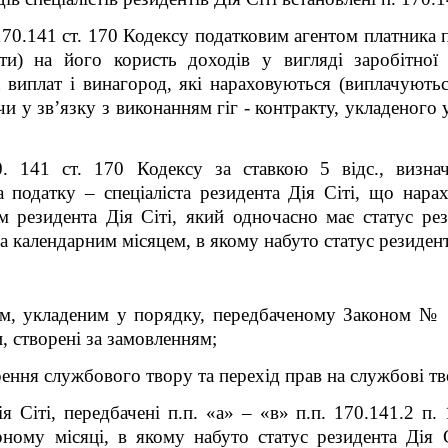
170.14
1
ст. 170 Кодексу податковим агентом платника п
ати) на його користь доходів у вигляді заробітної
 виплат і винагород, які нараховуються (виплачуютьс
чи у зв’язку з виконанням гіг - контракту, укладеного
0. 14
1
ст. 170 Кодексу за ставкою 5 відс., визнач
 податку – спеціаліста резидента Дія Сіті, що нара
ім резидента Дія Сіті, який одночасно має статус ре
а календарним місяцем, в якому набуто статус резидента
том, укладеним у порядку, передбаченому Законом № 
и, створені за замовленням;
рення службового твору та перехід прав на службові тв
я Сіті, передбачені п.п. «а» – «в» п.п. 170.14
1
.2 п.
рному місяці, в якому набуто статус резидента Дія 