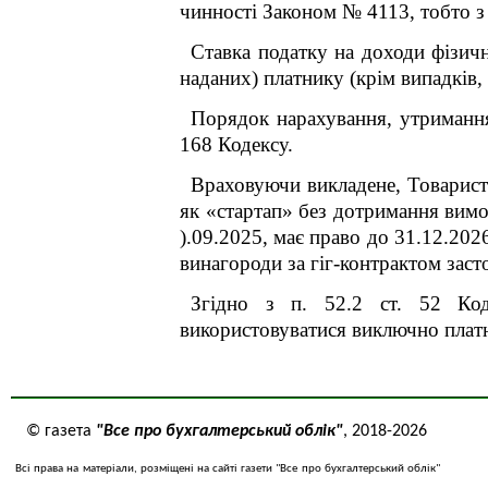
чинності Законом № 4113, тобто з
Ставка податку на доходи фізичн
наданих) платнику (крім випадків, 
Порядок нарахування, утримання
168 Кодексу.
Враховуючи викладене,
Товариств
як «стартап» без дотримання вимог
)
.09.2025
, має право до 31.12.2026
винагороди за гіг-контрактом заст
Згідно з п. 52.2 ст. 52 Коде
використовуватися виключно платн
© газета
"Все про бухгалтерський облік"
, 2018-2026
Всі права на матеріали, розміщені на сайті газети "Все про бухгалтерський облік"