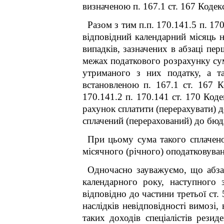
визначеною п. 167.1 ст. 167 Кодек
Разом з тим п.п. 170.14
1
.5 п. 17
відповідний календарний місяць н
випадків, зазначених в абзаці пе
межах податкового розрахунку сум 
утриманого з них податку, а т
встановленою п. 167.1 ст. 167 Ко
170.14
1
.2 п. 170.14
1
ст. 170 Коде
рахунок сплатити (перерахувати) 
сплачений (перерахований) до бюд
При цьому сума такого сплачено
місячного (річного) оподатковувано
Одночасно зауважуємо, що абза
календарного року, наступного 
відповідно до частини третьої ст.
наслідків невідповідності вимозі
таких доходів спеціалістів резид