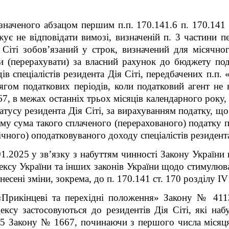
изначеного абзацом першим п.п. 170.14
1
.6 п. 170.14
1
жує не відповідати вимозі, визначеній п. 3 частини 
Сіті зобов’язаний у строк, визначений для місячног
ти (перерахувати) за власний рахунок до бюджету под
в спеціалістів резидента Дія Сіті, передбачених п.п. «
ягом податкових періодів, коли податковий агент не в
67, в межах останніх трьох місяців календарного року,
атусу резидента Дія Сіті, за вирахуванням податку, щ
му сума такого сплаченого (перерахованого) податку 
ічного) оподатковуваного доходу спеціалістів резидента
1.2025 у зв’язку з набуттям чинності Закону України
ексу України та інших законів України щодо стимулю
внесені зміни, зокрема, до п. 170.14
1
ст. 170 розділу IV
 «Прикінцеві та перехідні положення» Закону № 411
ксу застосовуються до резидентів Дія Сіті, які наб
. 5 Закону № 1667, починаючи з першого числа місяц