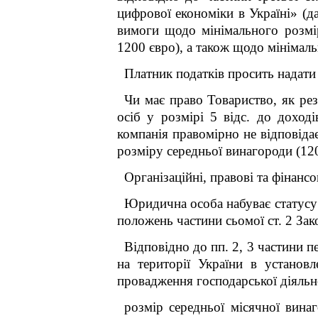
цифрової економіки в Україні» (д
вимоги щодо мінімального розміру
1200 євро), а також щодо мінімальн
Платник податків просить надати
Чи має право Товариство, як рез
осіб у розмірі 5 відс. до доході
компанія правомірно не відповіда
розміру середньої винагороди (1200 
Організаційні, правові та фінан
Юридична особа набуває статусу р
положень частини сьомої ст. 2 Зак
Відповідно до пп. 2, 3 частини 
на території України в установ
провадження господарської діяльно
розмір середньої місячної вина