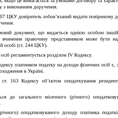
, якщо це вимагається за умовами договору та харак
ку з виконанням доручення.
007 ЦКУ довіритель зобов’язаний видати повіреному д
учення.
овий документ, що видається однією особою іншій
на вчинення правочину представником може бути на
й особі (ст. 244 ЦКУ).
осіб регламентується розділом ІV Кодексу.
одексу платником податку на доходи фізичних осіб є, 
оходження в Україні.
1 ст. 163 Кодексу об’єктом оподаткування резидент
ься до загального місячного (річного) оподатков
.
(річного) оподатковуваного доходу платника податк