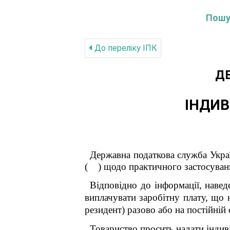
Пошук
До переліку IПК
Д
ІНДИВ
Державна податкова служба Украї
(
) щодо практичного застосуван
Відповідно до інформації, навед
виплачувати заробітну плату, що 
резидент) разово або на постійній 
Товариство просить надати індив