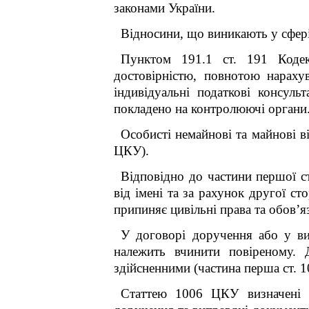
законами України.
Відносини, що виникають у сфері 
Пунктом 19
1
.1 ст. 19
1
Кодекс
достовірністю, повнотою нараху
індивідуальні податкові консуль
покладено на контролюючі органи
Особисті немайнові та майнові в
ЦКУ).
Відповідно до частини першої с
від імені та за рахунок другої с
припиняє цивільні права та обов’я
У договорі доручення або у вид
належить вчинити повіреному. 
здійсненними (частина перша ст. 
Статтею 1006 ЦКУ визначені о