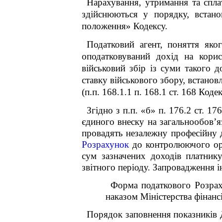
Нарахування, утримання та спла
здійснюються у порядку, встано
положення» Кодексу.
Податковий агент, поняття яког
оподатковуваний дохід на корис
військовий збір із суми такого д
ставку військового збору, встановл
(п.п. 168.1.1 п. 168.1 ст. 168 Кодек
Згідно з п.п. «б» п. 176.2 ст. 1
єдиного внеску на загальнообов’яз
провадять незалежну професійну д
Розрахунок
до контролюючого орг
сум зазначених доходів платник
звітного періоду. Запроваджен
Форма податкового Розрах
наказом Міністерства фінансі
Порядок заповнення показників 