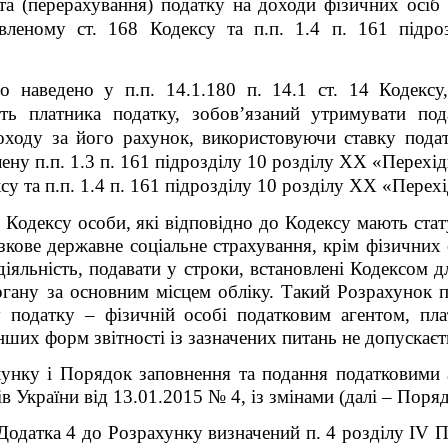
та (перерахування) податку на доходи фізичних осіб
вленому ст. 168 Кодексу та п.п. 1.4 п. 16
1
підроз
о наведено у п.п. 14.1.180 п. 14.1 ст. 14 Кодексу
ть платника податку, зобов’язаний утримувати по
оходу за його рахунок, використовуючи ставку подат
ену п.п. 1.3 п. 16
1
підрозділу 10 розділу XX «Перехід
су та п.п. 1.4 п. 16
1
підрозділу 10 розділу XX «Перехі
76 Кодексу особи, які відповідно до Кодексу мають стат
кове державне соціальне страхування, крім фізичних о
іяльність, подавати у строки, встановлені Кодексом д
ану за основним місцем обліку. Такий Розрахунок п
у податку – фізичній особі податковим агентом, пл
ня інших форм звітності із зазначених питань н
унку і Порядок заповнення та подання податковими 
в України від 13.01.2015 № 4, із змінами (далі – Поряд
Додатка 4 до Р
озрахунку
визначений п. 4 розділу IV 