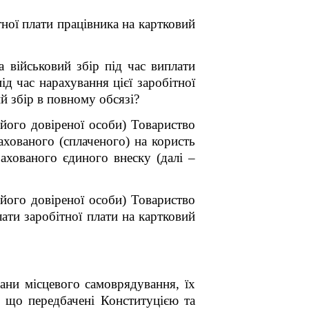
ної плати працівника на картковий
 військовий збір під час виплати
д час нарахування цієї заробітної
й збір в повному обсязі?
 його довіреної особи) Товариство
хованого (сплаченого) на користь
рахованого єдиного внеску (далі –
 його довіреної особи) Товариство
ати заробітної плати на картковий
ани місцевого самоврядування, їх
, що передбачені Конституцією та