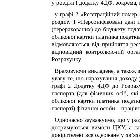
у розділі I додатку 4ДФ, зокрема,
у графі 2 «Реєстраційний номер о
розділу I «Персоніфіковані дані
(перерахованих) до бюджету подат
облікової картки платника податків
відмовляються від прийняття реє
відповідний контролюючий орга
Розрахунку.
Враховуючи викладене, а також з
увагу те, що нарахування доходу 
графі 2 Додатку 4ДФ до Розраху
паспорта (для фізичних осіб, які
облікової картки платника подат
паспорті) фізичної особи – праців
Одночасно зауважуємо, що у раз
дотримуються вимоги ЦКУ, а с
довірителеві все одержане у зв’я