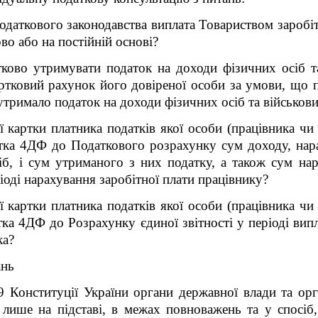
даткового законодавства виплата Товариством заробіт
во або на постійній основі?
ково утримувати податок на доходи фізичних осіб та
артковий рахунок його довіреної особи за умови, що пі
тримало податок на доходи фізичних осіб та військови
ї картки платника податків якої особи (працівника чи
атка 4ДФ до
Податкового розрахунку сум доходу, нара
іб, і сум утриманого з них податку, а також сум на
ріоді нарахування заробітної плати працівнику?
ї картки платника податків якої особи (працівника чи
тка 4ДФ до Розрахунку єдиної звітності у періоді випл
ка?
ань
9 Конституції України органи державної влади та орг
и лише на підставі, в межах повноважень та у спосіб