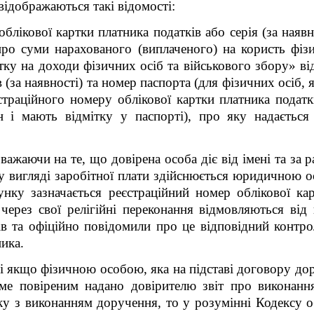
 відображаються такі відомості:
блікової картки платника податків або серія (за наяв
 про суми нарахованого (виплаченого) на користь фіз
ку на доходи фізичних осіб та військового збору» в
 (за наявності) та номер паспорта (для фізичних осіб, я
страційного номеру облікової картки платника податк
н і мають відмітку у паспорті), про яку надаєтьс
важаючи на те, що довірена особа діє від імені та за 
у вигляді заробітної плати здійснюється юридичною о
нку зазначається р
еєстраційний номер облікової ка
 через свої релігійні переконання відмовляються ві
ків та офіційно повідомили про це відповідний контр
ника.
і якщо фізичною особою, яка на підставі договору до
аме повіреним
надано довірителю звіт про виконанн
зку з виконанням доручення, то у розумінні Кодексу 