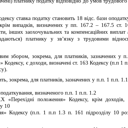
лачені) платнику податку відповідно до умов трудового 
Кодексу ставка податку становить 18 відс. бази оподат
крім випадків, визначених у пп. 167.2 – 167.5 ст. 
ти, інших заохочувальних та компенсаційних виплат 
надаються) платнику у зв’язку з трудовими віднос
им збором, зокрема, для платників, зазначених у п.
Кодексу, є доходи, визначені ст. 163 Кодексу (п.п 1 п.
су
).
ь, зокрема, для платників, зазначених у п.п. 1 п.п. 1.1
оподаткування, визначеного п.п. 1 п.п. 1.2
XX «Перехідні положення» Кодексу
,
крім доходів, 
у 10
» Кодексу (п.п. 1 п.п 1.3 п. 16
1
підрозділу 10 ро