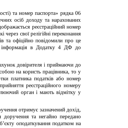
ності) та номер паспорта» рядка 06
ичних осіб доходу та нарахованих
ідображається реєстраційний номер
кі через свої релігійні переконання
ів та офіційно повідомили про це
я інформація в Додатку 4 ДФ до
рахунок довірителя і приймаючи до
собою на користь працівника, то у
ртки платника податків або номер
д прийняття реєстраційного номеру
олюючий орган і мають відмітку у
ручення отримує зазначений дохід,
я доручення та негайно передано
об’єкту оподаткування податком на