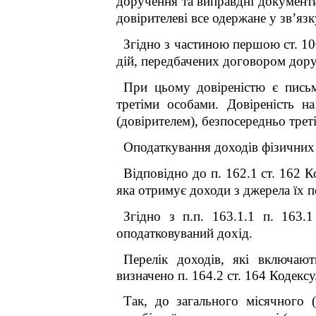
доручення та виправдні документи
довірителеві все одержане у зв’яз
Згідно з частиною першою ст. 1
дій, передбачених договором дор
При цьому довіреністю є письм
третіми особами. Довіреність 
(довірителем), безпосередньо треті
Оподаткування доходів фізичних 
Відповідно до п. 162.1 ст. 162 К
яка отримує доходи з джерела їх п
Згідно з п.п. 163.1.1 п. 163.
оподатковуваний дохід.
Перелік доходів, які включают
визначено п. 164.2 ст. 164 Кодексу
Так, до загального місячного 