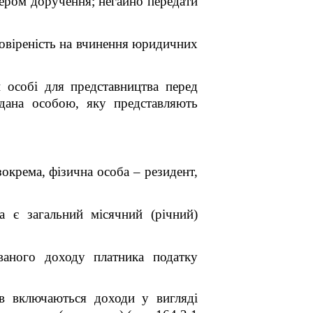
тером доручення; негайно передати
овіреність на вчинення юридичних
 особі для представництва перед
дана особою, яку представляють
зокрема, фізична особа – резидент,
а є загальний місячний (річний)
уваного доходу платника податку
ів включаються доходи у вигляді