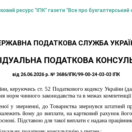
овий ресурс "ІПК" газети "Все про бухгалтерський 
ЕРЖАВНА ПОДАТКОВА СЛУЖБА УКРАЇ
ІДУАЛЬНА ПОДАТКОВА КОНСУЛ
від 26.06.2026 р. № 3686/ІПК/99-00-24-03-03 ІПК
ни, керуючись ст. 52 Податкового кодексу України (дал
ня норм чинного законодавства та в межах компетенції
еної у зверненні,
до Товариства звернувся штатний пр
належить йому до виплати, на картковий рахунок його
основі. Підставою для такої виплати є надана працівник
ідуальну податкову консультацію з питань: