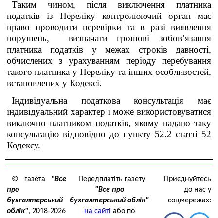
Таким чином, після виключення платника
податків із Переліку контролюючий орган має
право проводити перевірки та в разі виявлення
порушень, визначати грошові зобов’язання
платника податків у межах строків давності,
обчислених з урахуванням періоду перебування
такого платника у Переліку та інших особливостей,
встановлених у Кодексі.
Індивідуальна податкова консультація має
індивідуальний характер і може використовуватися
виключно платником податків, якому надано таку
консультацію відповідно до пункту 52.2 статті 52
Кодексу.
© газета
"Все
Передплатіть газету
Приєднуйтесь
про
"Все про
до нас у
бухгалтерський
бухгалтерський облік"
соцмережах:
облік"
, 2018-2026
на сайті
або по