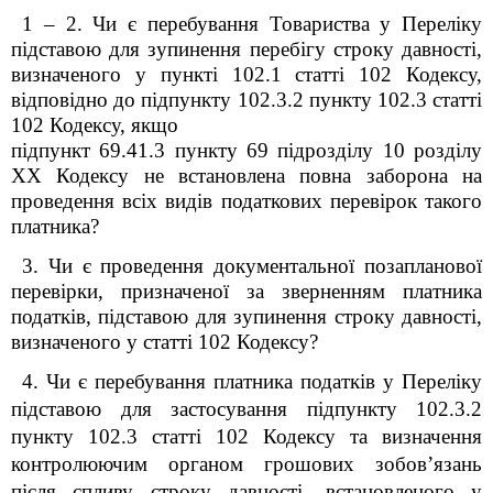
1 – 2.
Чи є перебування Товариства у Переліку
підставою для зупинення перебігу строку давності,
визначеного у пункті 102.1 статті 102 Кодексу,
відповідно до підпункту 102.3.2 пункту 102.3 статті
102 Кодексу, якщо
підпункт 69.41.3 пункту 69 підрозділу 10 розділу
ХХ Кодексу не встановл
ена
повн
а
заборон
а
на
проведення всіх видів податкових перевірок такого
платника?
3.
Чи є проведення документальної позапланової
перевірки, призначеної за зверненням платника
податків, підставою для зупинення строку давності,
визначеного у статті 102 Кодексу?
4. Чи є перебування платника податків у Переліку
підставою для застосування підпункту 102.3.2
пункту 102.3 статті 102 Кодексу та визначення
контролюючим органом грошових зобов’язань
після спливу строку давності, встановленого у