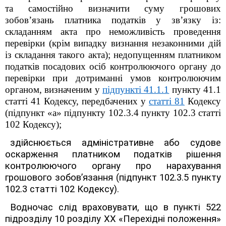
та самостійно визначити суму грошових
зобов’язань платника податків у зв’язку із:
складанням акта про неможливість проведення
перевірки (крім випадку визнання незаконними дій
із складання такого акта);
недопущенням платником
податків посадових осіб контролюючого органу до
перевірки при дотриманні умов контролюючим
органом
, визначеним у
підпункті 41.1.1
пункту 41.1
статті 41 Кодексу, передбачених у
статті 81
Кодексу
(підпункт «а» підпункту 102.3.4 пункту 102.3 статті
102 Кодексу);
здійснюється адміністративне або судове
оскарження платником податків рішення
контролюючого органу про нарахування
грошового зобов’язання (підпункт 102.3.5 пункту
102.3 статті 102 Кодексу).
Водночас слід враховувати, що в пункті 52
2
підрозділу 10 розділу XX «Перехідні положення»