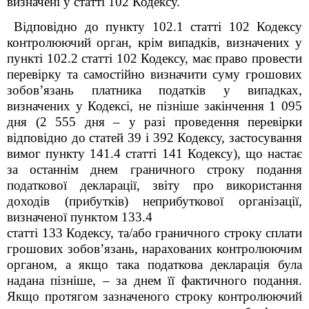
визначені у статті 102 Кодексу.
Відповідно до пункту 102.1 статті 102 Кодексу
контролюючий орган, крім випадків, визначених у
пункті 102.2 статті 102 Кодексу, має право провести
перевірку та самостійно визначити суму грошових
зобов’язань платника податків у випадках,
визначених у Кодексі, не пізніше закінчення 1 095
дня (2 555 дня – у разі проведення перевірки
відповідно до статей 39 і 39
2
Кодексу, застосування
вимог пункту 141.4 статті 141 Кодексу), що настає
за останнім днем граничного строку подання
податкової декларації, звіту про використання
доходів (прибутків) неприбуткової організації,
визначеної пунктом 133.4
статті 133 Кодексу, та/або граничного строку сплати
грошових зобов’язань, нарахованих контролюючим
органом, а якщо така податкова декларація була
надана пізніше, – за днем її фактичного подання.
Якщо протягом зазначеного строку контролюючий