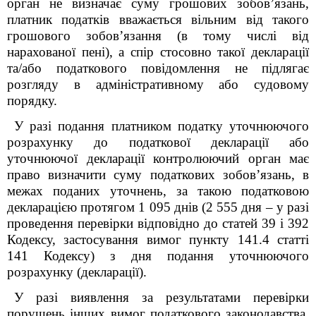
орган не визначає суму грошових зобов’язань,
платник податків вважається вільним від такого
грошового зобов’язання (в тому числі від
нарахованої пені), а спір стосовно такої декларації
та/або податкового повідомлення не підлягає
розгляду в адміністративному або судовому
порядку.
У разі подання платником податку уточнюючого
розрахунку до податкової декларації або
уточнюючої декларації контролюючий орган має
право визначити суму податкових зобов’язань, в
межах поданих уточнень, за такою податковою
декларацією протягом 1 095 днів (2 555 дня – у разі
проведення перевірки відповідно до статей 39 і 39
2
Кодексу, застосування вимог пункту 141.4 статті
141 Кодексу) з дня подання уточнюючого
розрахунку (декларації).
У разі виявлення за результатами перевірки
порушень інших вимог податкового законодавства,