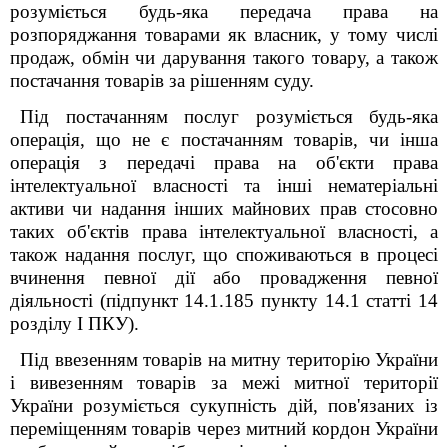
розуміється будь-яка передача права на
розпоряджання товарами як власник, у тому числі
продаж, обмін чи дарування такого товару, а також
постачання товарів за рішенням суду.
Під постачанням послуг розуміється будь-яка
операція, що не є постачанням товарів, чи інша
операція з передачі права на об'єкти права
інтелектуальної власності та інші нематеріальні
активи чи надання інших майнових прав стосовно
таких об'єктів права інтелектуальної власності, а
також надання послуг, що споживаються в процесі
вчинення певної дії або провадження певної
діяльності (підпункт 14.1.185 пункту 14.1 статті 14
розділу I ПКУ).
Під ввезенням товарів на митну територію України
і вивезенням товарів за межі митної території
України розуміється сукупність дій, пов'язаних із
переміщенням товарів через митний кордон України