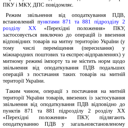
ПКУ і МКУ, ДПС повідомляє.
Режим звільнення від оподаткування ПДВ,
встановлений п
унктами 87
1
та 88
1
підрозділу 2
розділу ХХ
«Перехідні положення» ПКУ,
застосовується виключно до операцій із ввезення
відповідних товарів на митну територію України (у
тому числі переміщення (пересилання) у
міжнародних поштових та експрес-відправленнях) у
митному режимі імпорту та не містить норм щодо
звільнення від оподаткування ПДВ подальших
операцій з постачання таких товарів на митній
території України.
Таким чином, операції з постачання на митній
території України товарів, ввезених із застосування
звільнення від оподаткування ПДВ відповідно до
пунктів 87
1
та 88
1
підрозділу 2 розділу ХХ
«Перехідні положення» ПКУ, підлягають
оподаткуванню ПДВ у загальновстановленому