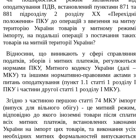
оподаткування ПДВ, встановлений пунктами 87
1
та
88
1
підрозділу 2 розділу ХХ «Перехідні
положення» ПКУ до операцій з ввезення на митну
територію України товарів у митному режимі
імпорту, на подальші операції з постачання таких
товарів на митній території України?
Відносини, що виникають у сфері справляння
податків, зборів і митних платежів, регулюються
нормами ПКУ, Митного кодексу України (далі –
МКУ) та іншими нормативно-правовими актами з
питань оподаткування (пункт 1.1 статті 1 розділу I
ПКУ і частини другої статті 1 розділу I МКУ).
Згідно з частиною першою статті 74 МКУ імпорт
(випуск для вільного обігу) - це митний режим,
відповідно до якого іноземні товари після сплати
всіх митних платежів, встановлених законами
України на імпорт цих товарів, та виконання усіх
необхідних митних формальностей випускаються