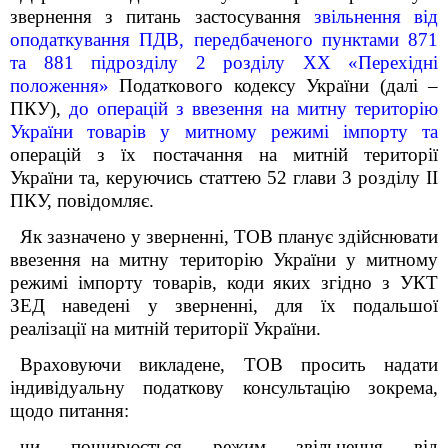
звернення
з питань застосування
звільнення від
оподаткування ПДВ, передбаченого
пунктами 87
1
та 88
1
підрозділу 2 розділу ХХ
«Перехідні
положення»
Податкового кодексу України (далі –
ПКУ),
до операцій з ввезення на митну територію
України товарів у митному режимі імпорту та
операцій з їх постачання на митній території
України
та, керуючись статтею 52 глави 3 розділу ІІ
ПКУ, повідомляє.
Як зазначено у зверненні, ТОВ планує здійснювати
ввезення на митну територію України у митному
режимі імпорту товарів, коди яких згідно з УКТ
ЗЕД наведені у зверненні, для їх подальшої
реалізації на митній території України.
Враховуючи викладене, ТОВ просить надати
індивідуальну податкову консультацію зокрема,
щодо питання:
чи поширюється режим звільнення від