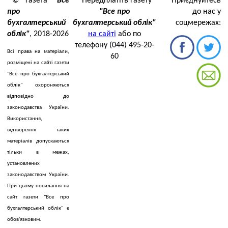
© газета
"Все
Передплатіть газету
Приєднуйтесь
про
"Все про
до нас у
бухгалтерський
бухгалтерський облік"
соцмережах:
облік"
, 2018-2026
на сайті
або по
телефону (044) 495-20-
Всі права на матеріали,
60
розміщені на сайті газети
"Все про бухгалтерський
облік" охороняються
відповідно до
законодавства України.
Використання,
відтворення таких
матеріалів допускаються
тільки в межах,
установлених
законодавством України.
При цьому посилання на
сайт газети "Все про
бухгалтерський облік" є
обов'язковим.