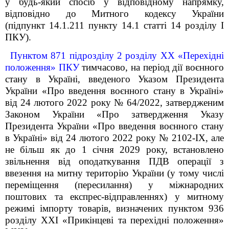
у будь-який спосіб у відповідному напрямку,
відповідно до Митного кодексу України
(підпункт 14.1.211 пункту 14.1 статті 14 розділу І
ПКУ).
Пунктом 87
1
підрозділу 2 розділу ХХ «Перехідні
положення» ПКУ
тимчасово, на період дії воєнного
стану в Україні, введеного Указом Президента
України «Про введення воєнного стану в Україні»
від 24 лютого 2022 року № 64/2022, затвердженим
Законом України «Про затвердження Указу
Президента України «Про введення воєнного стану
в Україні» від 24 лютого 2022 року № 2102-IX, але
не більш як до 1 січня 2029 року, встановлено
звільнення від оподаткування ПДВ операції з
ввезення на митну територію України (у тому числі
переміщення (пересилання) у міжнародних
поштових та експрес-відправленнях) у митному
режимі імпорту товарів, визначених пунктом 9
36
розділу XXI «Прикінцеві та перехідні положення»