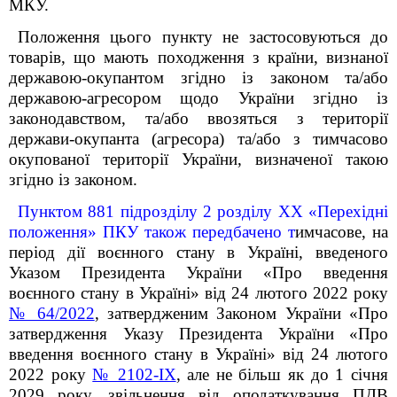
МКУ.
Положення цього пункту не застосовуються до
товарів, що мають походження з країни, визнаної
державою-окупантом згідно із законом та/або
державою-агресором щодо України згідно із
законодавством, та/або ввозяться з території
держави-окупанта (агресора) та/або з тимчасово
окупованої території України, визначеної такою
згідно із законом.
Пунктом 88
1
підрозділу 2 розділу ХХ «Перехідні
положення» ПКУ також передбачено т
имчасове
, на
період дії воєнного стану в Україні, введеного
Указом Президента України «Про введення
воєнного стану в Україні» від 24 лютого 2022 року
№ 64/2022
, затвердженим Законом України «Про
затвердження Указу Президента України «Про
введення воєнного стану в Україні» від 24 лютого
2022 року
№ 2102-IX
, але не більш як до 1 січня
2029 року, звільнення від оподаткування ПДВ