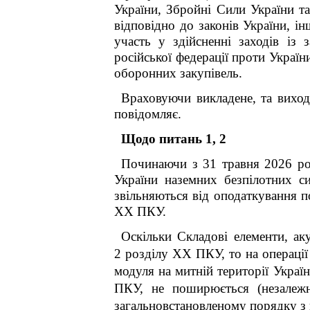
України, Збройні Сили України т
відповідно до законів України, і
участь у здійсненні заходів із 
російської федерації проти Україн
оборонних закупівель.
Враховуючи викладене, та вихо
повідомляє.
Щодо питань 1, 2
Починаючи з 31 травня 2026 рок
України наземних безпілотних с
звільняються від оподаткування п
XX ПКУ.
Оскільки Складові елементи, ак
2 розділу XX ПКУ, то на операції
модуля на митній території Укра
ПКУ, не поширюється (незалежн
загальновстановленому порядку з