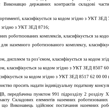
ає Виконавцю державних контрактів складові час
сортименті, класифікується за кодом згідно з УКТ ЗЕД 
м згідно з УКТ ЗЕД 8716;
мних роботизованих комплексів, класифікується за код
) для наземного роботизованого комплексу, класифік
вом, дисплеєм та роз’ємом, класифікується за кодом зг
вом, класифікується за кодом згідно з УКТ ЗЕД 8507 60
сифікується за кодом згідно з УКТ ЗЕД 8517 62 00 00 (
иство просить надати індивідуальну податкову консуль
ПДВ, передбачена пунктом 99
1
підрозділу 2 розділу X
ракту Складових елементів наземних роботизованих
, що Виконавець здійснює постачання наземних робо