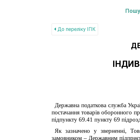
Пошук
До переліку IПК
Д
ІНДИВ
Державна податкова служба Укра
постачання товарів оборонного п
підпункту 69.41 пункту 69 підроз
Як зазначено у зверненні, Тов
замовником – Державним підприєм