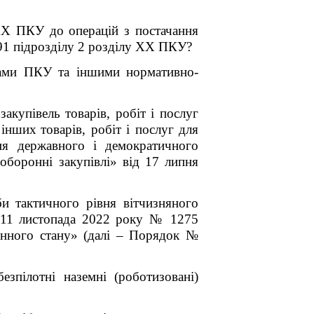
XX ПКУ до операцій з постачання
9
1
підрозділу 2 розділу XX ПКУ?
мами ПКУ та іншими нормативно-
закупівель
товарів, робіт і послуг
інших
товарів, робіт і послуг для
ня державного і демократичного
оборонні закупівлі» від 17 липня
би тактичного рівня вітчизняного
д 11 листопада 2022 року № 1275
єнного стану» (далі – Порядок №
безпілотні наземні (роботизовані)