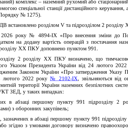
аний) комплекс – наземний рухомий або стаціонарний 
могою спеціальної станції дистанційного керування,
Порядку № 1275).
ДВ встановлено розділом V та підрозділом 2 розділу
я 2026 року № 4894-IX «Про внесення зміни до По
датком на додану вартість операцій з постачання на
 2 розділу XX ПКУ доповнено пунктом 99
1
.
озділу 2 розділу XX ПКУ визначено, що тимчасово
еного Указом Президента України від 24 лютого 202
ердженим Законом України «Про затвердження Указу 
24 лютого 2022 року
№ 2102-IX
, звільняються від 
а митній території України наземних безпілотних сис
 УКТ ЗЕД, у таких випадках:
ених в абзаці першому пункту 99
1
підрозділу 2 ро
ами) з оборонних закупівель;
, зазначених в абзаці першому пункту 99
1
підрозділу
 або згідно з умовами договору визначено правоохоро