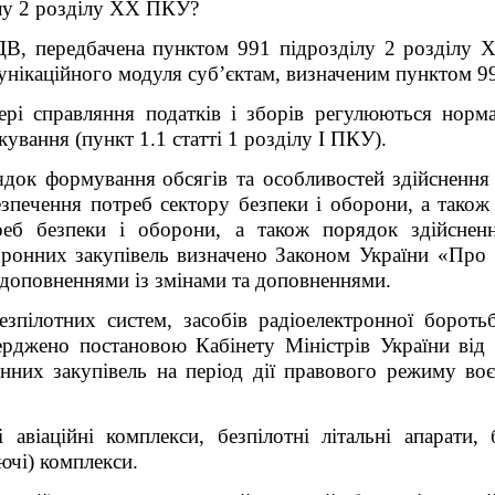
лу 2 розділу XX ПКУ?
ПДВ, передбачена пунктом 99
1
підрозділу 2 розділу 
мунікаційного модуля
суб’єктам, визначеним
пунктом 9
ері справляння податків і зборів регулюються нор
ування (пункт 1.1 статті 1 розділу І ПКУ).
рядок формування
обсягів та особливостей
здійснення
зпечення потреб сектору безпеки і оборони, а також
реб безпеки і оборони, а також порядок здійснен
оронних
закупівель
визначено
Законом України «Про 
 доповненнями із змінами та доповненнями
.
езпілотних систем, засобів радіоелектронної бороть
верджено постановою Кабінету Міністрів України ві
онних закупівель на період дії правового режиму во
 авіаційні комплекси, безпілотні літальні апарати, 
аючі) комплекси.