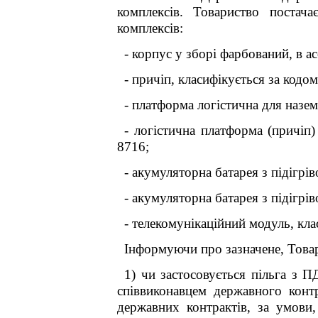
комплексів. Товариство постач
комплексів:
- корпус у зборі фарбований, в а
- причіп, класифікується за кодо
- платформа логістична для назе
- логістична платформа (причіп
8716;
- акумуляторна батарея з підігрі
- акумуляторна батарея з підігрі
- телекомунікаційний модуль, кла
Інформуючи про зазначене, Товар
1) чи застосовується пільга з 
співвиконавцем державного конт
державних контрактів, за умови