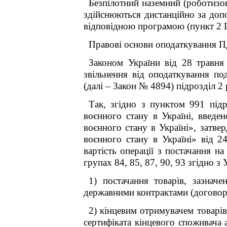
Безпілотний наземний (роботизов
здійснюються дистанційно за допо
відповідною програмою (пункт 2 
Правові основи оподаткування П
Законом України від 28 травн
звільнення від оподаткування по
(далі – Закон № 4894) підрозділ
Так, згідно з пунктом 99
1
підр
воєнного стану в Україні, введ
воєнного стану в Україні», затв
воєнного стану в Україні» від 
вартість операції з постачання н
групах 84, 85, 87, 90, 93 згідно з
1) постачання товарів, зазнач
державними контрактами (договор
2) кінцевим отримувачем товарів
сертифіката кінцевого споживача