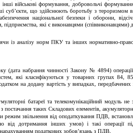
а інші військові формування, добровольчі формування
нші суб’єкти, що здійснюють боротьбу з тероризмом в
забезпечення національної безпеки і оборони, відсіч
и, підприємства, які є виконавцями (співвиконавцями) 
дячи із аналізу норм ПКУ та інших нормативно-прав
у (дата набрання чинності Закону № 4894) операції 
истем, які класифікуються у товарних групах 84, 8
одатком на додану вартість у випадках, передбачених
умуляторні батареї та телекомунікаційний модуль не 
 з постачання таких Складових елементів, акумуляторн
їни режим звільнення від оподаткування ПДВ, встанов
о від дотримання інших умов) і такі операції 
 нарахуванням податкових зобов’язань з ПДВ.