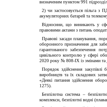
визначеним
пунктом 99
1
підрозді
2) чи застосовується пільга з 
акумуляторних батарей та телеко
Відносини, що виникають у сф
правовими актами з питань оподатк
Правові засади планування, по
оборонного призначення для забе
гарантованого
забезпечення пот
цивільного контролю у сфері
об
2020 року № 808-ІХ із змінами та
Порядок здійснення закупівлі б
виробництв та їх складових зат
«Деякі питання здійснення обор
1275).
Безпілотна система – безпілотні
комплекси, безпілотні водні (плав