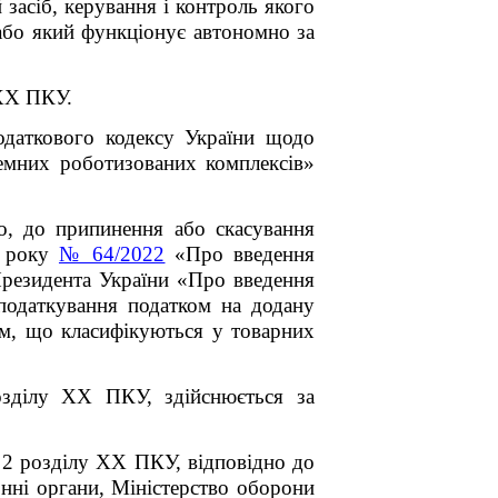
засіб, керування і контроль якого
 або який функціонує автономно за
 XX ПКУ.
даткового кодексу України щодо
земних роботизованих комплексів»
, до припинення або скасування
2 року
№ 64/2022
«Про введення
Президента України «Про введення
оподаткування податком на додану
тем, що класифікуються у товарних
зділу XX ПКУ, здійснюється за
 2 розділу XX ПКУ, відповідно до
нні органи, Міністерство оборони