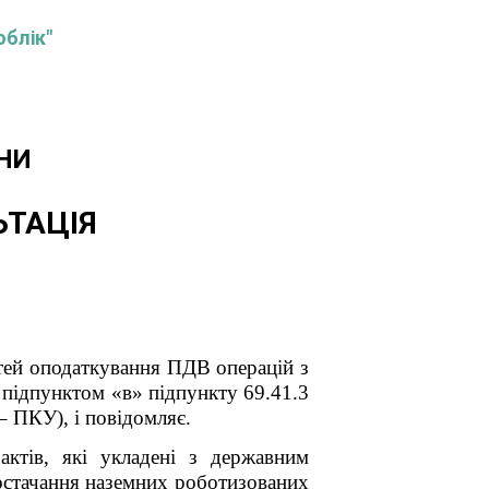
облік"
НИ
ЬТАЦІЯ
ей оподаткування ПДВ операцій з
і
підпунктом «в» підпункту 69.41.3
– ПКУ), і повідомляє.
актів, які укладені з державним
остачання наземних роботизованих