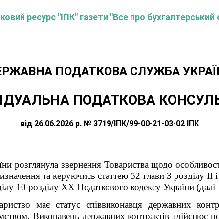
овий ресурс "ІПК" газети "Все про бухгалтерський 
ЕРЖАВНА ПОДАТКОВА СЛУЖБА УКРАЇ
ІДУАЛЬНА ПОДАТКОВА КОНСУЛ
від 26.06.2026 р. № 3719/ІПК/99-00-21-03-02 ІПК
їни розглянула звернення Товариства
щодо особливост
ризначення
та керуючись статтею 52 глави 3 розділу ІІ 
ділу 10 розділу ХХ
Податкового кодексу України (далі 
ариство має статус співвиконавця державних контр
ством. Виконавець державних контрактів здійснює п