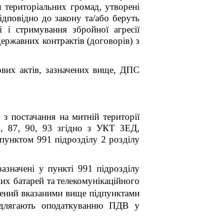
 територіальних громад, утворені
ідповідно до закону та/або беруть
і і стримування збройної агресії
державних контрактів (договорів) з
ових актів, зазначених вище, ДПС
з постачання на митній території
5, 87, 90, 93 згідно з УКТ ЗЕД,
 пунктом 99
1
підрозділу 2 розділу
зазначені у пункті 99
1
підрозділу
их батарей та
телекомунікаційного
лений вказаними вище підпунктами
підлягають оподаткуванню ПДВ у