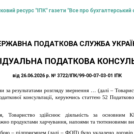
овий ресурс "ІПК" газети "Все про бухгалтерський 
ЕРЖАВНА ПОДАТКОВА СЛУЖБА УКРАЇ
ІДУАЛЬНА ПОДАТКОВА КОНСУЛ
від 26.06.2026 р. № 3722/ІПК/99-00-07-03-01 ІПК
ни за результатами розгляду звернення …
(далі –
Товарис
одаткової консультації, керуючись статтею 52 Податково
ня, Товариство здійснює діяльність за основним К
важно продуктами харчування, напоями та тютюновими в
бою – підприємцем (далі – ФОП) було укладено договір