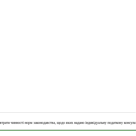
_____________________________________________________________________________________________________________________________________________________
и/втрати чинності норм законодавства, щодо яких надано індивідуальну податкову консуль