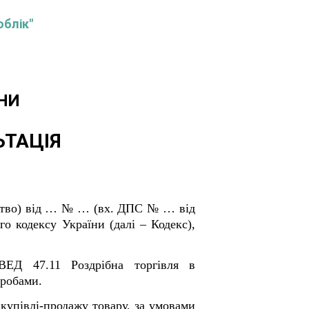
облік"
НИ
ЬТАЦІЯ
тво
) від … № … (вх. ДПС № … від
го кодексу України (далі –
Кодекс
),
ВЕД 47.11 Роздрібна торгівля в
иробами.
купівлі-продажу товару, за умовами