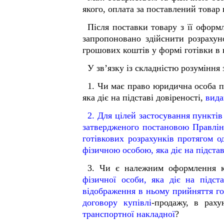
якого, оплата за поставлений товар 
Після поставки товару з її офор
запропоновано здійснити розраху
грошових коштів у формі готівки в 
У зв’язку із складністю розумінн
1. Чи має право юридична особа п
яка діє на підставі довіреності,
вида
2.
Для цілей застосування пунктів
затвердженого постановою Правлін
готівкових розрахунків протягом о
фізичною особою, яка діє на підста
3. Чи є належним оформлення 
фізичної особи, яка діє на підст
відображення в ньому прийняття гот
договору купівлі
-продажу, в рах
транспортної накладної
?