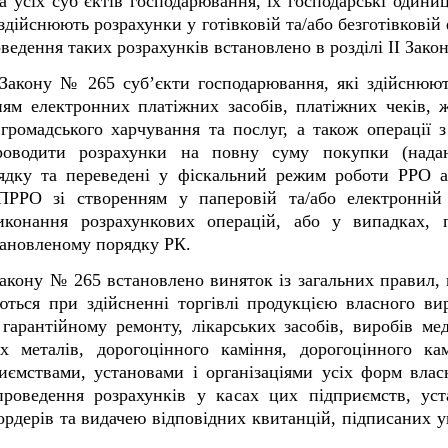
усіх суб’єктів господарювання, їх господарські одини
 здійснюють розрахунки у готівковій та/або безготівковій 
ведення таких розрахунків встановлено в розділі ІІ Зако
 Закону № 265 суб’єкти господарювання, які здійснюють
нням електронних платіжних засобів, платіжних чеків,
, громадського харчування та послуг, а також операції
проводити розрахунки на повну суму покупки (надан
ядку та переведені у фіскальний режим роботи РРО аб
ПРРО зі створенням у паперовій та/або електронній 
иконання розрахункових операцій, або у випадках,
тановленому порядку РК.
 Закону № 265 встановлено виняток із загальних правил,
уються
при здійсненні торгівлі продукцією власного ви
 гарантійному ремонту, лікарських засобів, виробів ме
х металів, дорогоцінного каміння, дорогоцінного ка
иємствами, установами і організаціями усіх форм власн
проведення розрахунків у касах цих підприємств, ус
ордерів та видачею відповідних квитанцій, підписаних