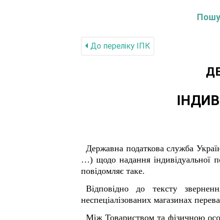
Пошук
До переліку IПК
Д
ІНДИВ
Державна податкова служба Украї
…)
щодо надання індивідуальної п
повідомляє таке.
Відповідно до тексту звернен
неспеціалізованих магазинах пере
Між Товариством та фізичною осо