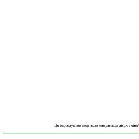
___________________________________________________________________________________________
Ця індивідуальна податкова консультація діє до змін