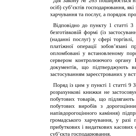
Дія Закону № 265 поширюється на 
осіб) суб’єктів господарювання, які
харчування та послуг, а порядок про
Відповідно до пункту 1 статті 3
безготівковій формі (із застосува
(наданні послуг) у сфері торгівлі
платіжної операції зобов’язані 
опломбовані у встановленому пор
сервером контролюючого органу 
документів, що підтверджують в
застосуванням зареєстрованих у вс
Поряд із цим у пункті 1 статті 9
розрахункові книжки не застосов
побутових товарів, що підлягають
побутових виробів з дорогоцінни
напівдорогоцінного каміння) підпр
громадського харчування, у разі 
прибуткових і видаткових касових 
суб
’
єкта господарювання
.