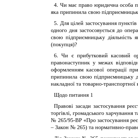
4. Чи має право юридична особа п
яка припинила свою підприємницьку 
5. Для цілей застосування пунктів
одного дня застосовується до опер
свою підприємницьку діяльність я
(покупця)?
6. Чи є прибутковий касовий ор
правонаступник у межах відповідн
оформленням касової операції пр
припинила свою підприємницьку ді
накладної та товарно-транспортної н
Щодо питання 1
Правові засади застосування реє
торгівлі, громадського харчування т
№ 265/95-ВР «Про застосування реєс
– Закон № 265) та нормативно-прав