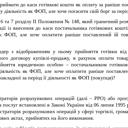
риймати до каси готівкові кошти як оплату за раніше по
діяльність як ФОП, але хоче погасити свій борг за періо
 6 та 7 розділу ІІ Положення № 148, який граничний роз
ації із внесення до каси постачальника готівкових кош
к ФОП, але хоче оплатити раніше поставлений їй тов
дер з відображенням у ньому прийняття готівки від 
ого договору купівлі-продажу, в рахунок оплати това
ийняття юридичною особою – постачальником готівкови
яльність як ФОП, але хоче оплатити раніше поставлени
акладної за період її діяльності як ФОП (покупця)?
страторів розрахункових операцій (далі – РРО) або про
а послуг встановлені в Законі України від 06 липня 1995 
траторів розрахункових операцій у сфері торгівлі, грома
ових актах, прийнятих на його виконання.