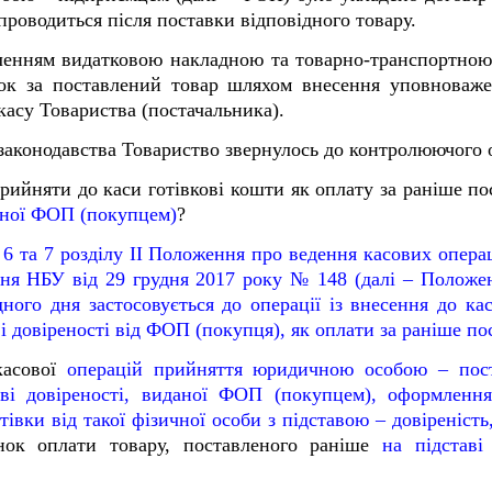
проводиться після поставки відповідного товару.
мленням видатковою накладною та
товарно-транспортно
нок за поставлений товар шляхом внесення уповноваж
касу Товариства (постачальника).
я законодавства Товариство звернулось до контролюючого
рийняти до каси готівкові кошти як оплату за раніше по
ної ФОП (покупцем)
?
 6 та 7 розділу ІІ Положення про ведення касових операц
ня НБУ від 29 грудня 2017 року № 148 (далі – Положе
дного дня застосовується до операції із внесення до ка
ві довіреності від ФОП (покупця), як оплати за раніше п
касової
операцій
прийняття юридичною особою – пост
аві довіреності, виданої ФОП (покупцем), оформленн
івки від такої фізичної особи з підставою – довіреніс
унок оплати товару, поставленого раніше
на підставі