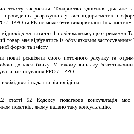
о тексту звернення, Товариство здійснює діяльність 
ті
проведення розрахунків у кас
і
п
ідприємств
а
з оформ
РО / ПРРО та РК
не може бути використан
о
Товариством
.
 відповідь на питання 1 повідомляємо, що отримання То
ий товар має відбуватись із обов’язковим застосуванням
ної форми та змісту.
ти повні реквізити свого поточного рахунку та отрим
собою до каси банку. У такому випадку безготівковий
ебувати застосування РРО / ПРРО.
необхідності надання відповіді на
2 статті 52 Кодексу податкова консультація має 
ком податків, якому надано таку консультацію.