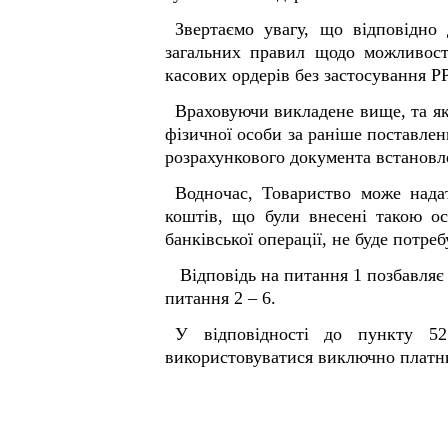
З
вертаємо увагу
, що
відповідно д
загальних правил щодо можливос
касових ордерів
без застосування Р
Враховуючи викладене вище, та як
фізичної особи за раніше поставлен
розрахункового документа встановле
Водночас, Товариство може нада
коштів, що були внесені такою о
банківської операції, не буде потр
Відповідь на питання 1 позбавляє 
питання 2 – 6.
У
відповідності до пункту 52.
використовуватися виключно платни