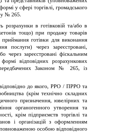
ці та представників (уповноважених
формі у сфері торгівлі, громадського
ну № 265.
 розрахунки в готівковій та/або в
 жетонів тощо) при продажу товарів
 з приймання готівки для виконання
ня послуги) через зареєстровані,
о через зареєстровані фіскальним
формі відповідних розрахункових
 передбачених Законом № 265, із
 відповідно до якого, РРО / ПРРО та
робництва (крім технічно складних
дичного призначення, ювелірних та
міння органогенного утворення та
ості, крім підприємств торгівлі та
танов і організацій з оформленням
 уповноваженою особою відповідного