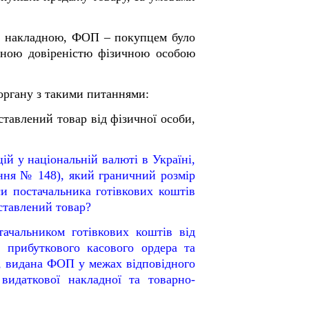
ю накладною, ФОП – покупцем було
еною довіреністю фізичною особою
 органу з такими питаннями:
ставлений товар від фізичної особи,
ій у національній валюті в Україні,
ння № 148), який граничний розмір
си постачальника готівкових коштів
оставлений товар?
ачальником готівкових коштів від
я прибуткового касового ордера та
ть, видана ФОП у межах відповідного
 видаткової накладної та товарно-