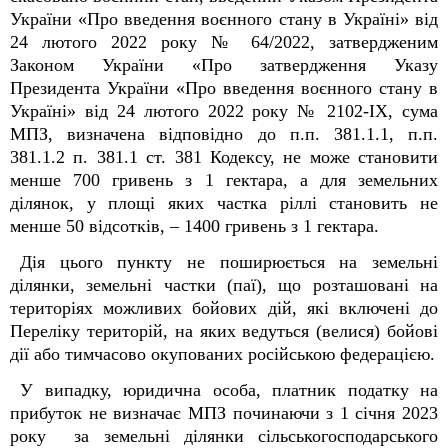
України «Про введення воєнного стану в Україні» від
24 лютого 2022 року № 64/2022, затвердженим
Законом України «Про затвердження Указу
Президента України «Про введення воєнного стану в
Україні» від 24 лютого 2022 року № 2102-IX, сума
МПЗ, визначена відповідно до п.п. 38
1
.1.1, п.п.
38
1
.1.2 п. 38
1
.1 ст. 38
1
Кодексу, не може становити
менше 700 гривень з 1 гектара, а для земельних
ділянок, у площі яких частка ріллі становить не
менше 50 відсотків, – 1400 гривень з 1 гектара.
Дія цього пункту не поширюється на земельні
ділянки, земельні частки (паї), що розташовані на
територіях можливих бойових дій, які включені до
Переліку територій, на яких ведуться (велися) бойові
дії або тимчасово окупованих російською федерацією.
У випадку, юридична особа, платник податку на
прибуток не визначає МПЗ починаючи з 1 січня 2023
року за земельні ділянки сільськогосподарського