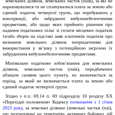
земельних ділянок, земельних часток (паїв), за які не
нараховувалися та не сплачувалися плата за землю або
єдиний податок четвертої групи, що перебувають у
консервації, або забруднені вибухонебезпечними
предметами, або щодо яких прийнято рішення про
надання податкових пільг зі сплати місцевих податків
та/або зборів на підставі заяв платників податків про
визнання земельних ділянок непридатними для
використання у зв’язку з потенційною загрозою їх
забруднення вибухонебезпечними предметами.
Мінімальне податкове зобов’язання для земельних
ділянок, земельних часток (паїв), передбачених
абзацом сьомим цього пункту, не визначається за
період, за який не визначається плата за землю або
єдиний податок четвертої групи.
Згідно з п.п. 69.14 п. 69 підрозділу 10 розділу ХХ
«Перехідні положення» Кодексу
починаючи з 1 січня
2023 року
, за земельні ділянки (земельні частки (паї),
що розташовані на територіях активних бойових дій