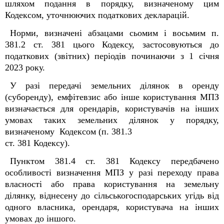
шляхом подання в порядку, визначеному цим
Кодексом, уточнюючих податкових декларацій.
Норми, визначені абзацами сьомим і восьмим п.
38
1
.2 ст. 38
1
цього Кодексу, застосовуються до
податкових (звітних) періодів починаючи з 1 січня
2023 року.
У разі передачі земельних ділянок в оренду
(суборенду), емфітевзис або інше користування МПЗ
визначається для орендарів, користувачів на інших
умовах таких земельних ділянок у порядку,
визначеному Кодексом (п. 38
1
.3
ст. 38
1
Кодексу).
Пунктом 38
1
.4 ст. 38
1
Кодексу передбачено
особливості визначення МПЗ у разі переходу права
власності або права користування на земельну
ділянку, віднесену до сільськогосподарських угідь від
одного власника, орендаря, користувача на інших
умовах до іншого.