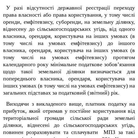
У разі відсутності державної реєстрації переходу
права власності або права користування, у тому числі
оренди, емфітевзису, суборенди, на земельну ділянку,
віднесену до сільськогосподарських угідь, від одного
власника, орендаря, користувача на інших умовах (в
тому числі на умовах емфітевзису) до іншого
власника, орендаря, користувача на інших умовах (в
тому числі на умовах емфітевзису) протягом
календарного року мінімальне податкове зобов’язання
щодо такої земельної ділянки визначається для
попереднього власника, орендаря, користувача на
інших умовах (в тому числі на умовах емфітевзису) на
загальних підставах за податковий (звітний) рік.
Виходячи з викладеного вище, платник податку на
прибуток, який отримав у постійне користування від
територіальної громади сільської ради земельні
ділянки, віднесені до сільськогосподарських угідь,
повинен розраховувати та сплачувати МПЗ за такі