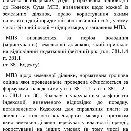
сільськогосподарських угідь, розрахована відповідно
до Кодексу. Сума МПЗ, визначених щодо кожної із
земельних ділянок, право користування якими
належить одній юридичній або фізичній особі, у тому
числі фізичній особі – підприємцю, є загальним МПЗ.
МПЗ визначається за період володіння
(користування) земельною ділянкою, який припадає
на відповідний податковий (звітний) рік (п.п. 38
1
.1.4
п. 38
1
.1
ст. 38
1
Кодексу).
МПЗ щодо земельної ділянки, нормативна грошова
оцінка якої проведена/не проведена обчислюється за
формулами наведеними у п.п. 38
1
.1.1 та п.п. 38
1
.1.2
п. 38
1
.1 ст. 38
1
Кодексу з урахуванням коефіцієнта
індексації, визначеного відповідно до порядку,
встановленого Кодексом для справляння плати за
землю та кількості календарних місяців, протягом
яких земельна ділянка перебуває у власності, оренді,
користуванні на інших умовах (в тому числі на