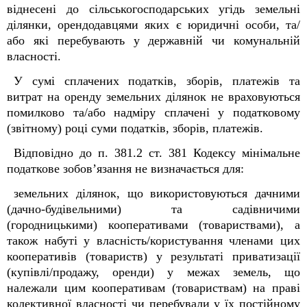
віднесені до сільськогосподарських угідь земельні
ділянки, орендодавцями яких є юридичні особи, та/
або які перебувають у державній чи комунальній
власності.
У сумі сплачених податків, зборів, платежів та
витрат на оренду земельних ділянок не враховуються
помилково та/або надміру сплачені у податковому
(звітному) році суми податків, зборів, платежів.
Відповідно до п. 38
1
.2 ст. 38
1
Кодексу мінімальне
податкове зобов’язання не визначається для:
земельних ділянок, що використовуються дачними
(дачно-будівельними) та садівничими
(городницькими) кооперативами (товариствами), а
також набуті у власність/користування членами цих
кооперативів (товариств) у результаті приватизації
(купівлі/продажу, оренди) у межах земель, що
належали цим кооперативам (товариствам) на праві
колективної власності чи перебували у їх постійному