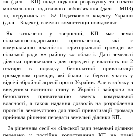
«»
(далі –
КП
) щодо подання розрахунку та сплати
мінімального податкового зобов
’
язання (далі – МПЗ)
та, керуючись ст. 52 Податкового кодексу України
(далі – Кодекс), в межах компетенції повідомляє.
Як зазначено у зверненні, КП має землі
сільськогосподарського призначення, які є
комунальною власністю територіальної громади «»
сільської ради «» району «» області. Дані земельні
ділянки призначались для передачі у власність по 2
гектари в порядку безоплатної приватизації
громадянам громади, які брали та беруть участь у
відсічі збройної агресії проти України. Але в зв’язку з
введенням воєнного стану в Україні і заборони на
безоплатну приватизацію земель комунальної
власності, а також надання дозволів на розроблення
проєктів землеустрою для такої приватизації громада
прийняла рішення передати земельні ділянки КП.
За рішенням сесії «» сільської ради земельні ділянки
передано у постійне користування КП на праві