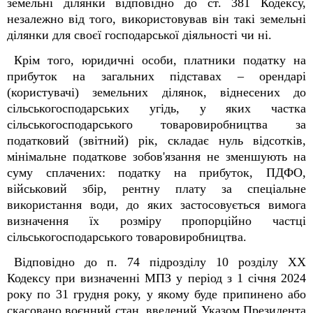
земельні ділянки відповідно до ст. 38
1
Кодексу,
незалежно від того, використовував він такі земельні
ділянки для своєї господарської діяльності чи ні.
Крім того, юридичні особи, платники податку на
прибуток на загальних підставах – орендарі
(користувачі) земельних ділянок, віднесених до
сільськогосподарських угідь, у яких частка
сільськогосподарського товаровиробництва за
податковий (звітний) рік, складає нуль відсотків,
мінімальне податкове зобов'язання не зменшують на
суму сплачених: податку на прибуток, ПДФО,
військовий збір, рентну плату за спеціальне
використання води, до яких застосовується вимога
визначення їх розміру пропорційно частці
сільськогосподарського товаровиробництва.
Відповідно до п. 74 підрозділу 10 розділу ХХ
Кодексу при визначенні МПЗ у період з 1 січня 2024
року по 31 грудня року, у якому буде припинено або
скасовано воєнний стан, введений Указом Президента