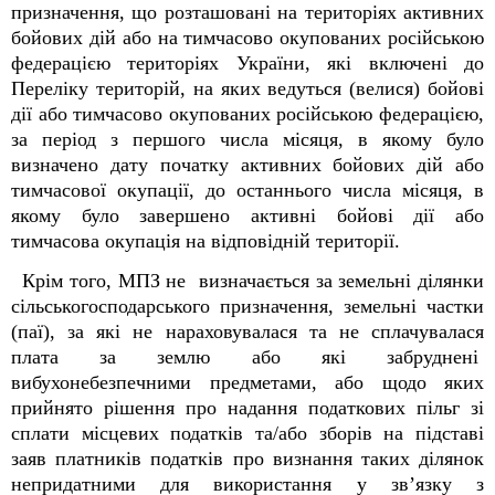
призначення, що розташовані на територіях активних
бойових дій або на тимчасово окупованих російською
федерацією територіях України, які включені до
Переліку територій, на яких ведуться (велися) бойові
дії або тимчасово окупованих російською федерацією,
за період з першого числа місяця, в якому було
визначено дату початку активних бойових дій або
тимчасової окупації, до останнього числа місяця, в
якому було завершено активні бойові дії або
тимчасова окупація на відповідній території.
Крім того, МПЗ не визначається за земельні ділянки
сільськогосподарського призначення, земельні частки
(паї), за які не нараховувалася та не сплачувалася
плата за землю або які забруднені
вибухонебезпечними предметами, або щодо яких
прийнято рішення про надання податкових пільг зі
сплати місцевих податків та/або зборів на підставі
заяв платників податків про визнання таких ділянок
непридатними для використання у зв’язку з