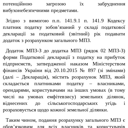
потенційною загрозою їх забруднення
вибухонебезпечними предметами.
Згідно з вимогою п.п. 141.9.1 п. 141.9 Кодексу
платник податку зобов’язаний у складі податкової
декларації за податковий (звітний) рік подавати
додаток з розрахунком загального МПЗ.
Додаток МПЗ-З до додатка МПЗ (рядок 02 МПЗ-З)
форми Податкової декларації з податку на прибуток
підприємств, затвердженої наказом Міністерством
фінансів України від 20.10.2015 № 897 (зі змінами)
(далі – Декларація), містить розрахунок МПЗ, який
складається платниками податку – власниками,
орендарями, користувачами на інших умовах (в тому
числі на умовах емфітевзису) земельних ділянок,
віднесених до сільськогосподарських угідь і
розраховується щодо кожної земельної ділянки.
Таким чином, подання розрахунку загального МПЗ є
обов’язковим для всіх власників та користувачів