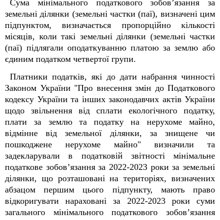
Сума мінімального податкового зобов’язання за
земельні ділянки (земельні частки (паї), визначені цим
підпунктом, визначається пропорційно кількості
місяців, коли такі земельні ділянки (земельні частки
(паї) підлягали оподаткуванню платою за землю або
єдиним податком четвертої групи.
Платники податків, які до дати набрання чинності
Законом України "Про внесення змін до Податкового
кодексу України та інших законодавчих актів України
щодо звільнення від сплати екологічного податку,
плати за землю та податку на нерухоме майно,
відмінне від земельної ділянки, за знищене чи
пошкоджене нерухоме майно" визначили та
задекларували в податковій звітності мінімальне
податкове зобов’язання за 2022-2023 роки за земельні
ділянки, що розташовані на територіях, визначених
абзацом першим цього підпункту, мають право
відкоригувати нараховані за 2022-2023 роки суми
загального мінімального податкового зобов’язання