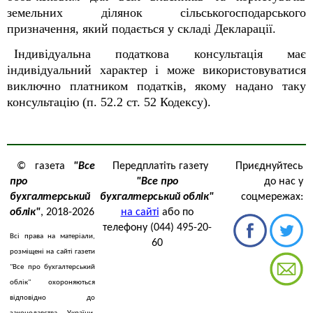
земельних ділянок сільськогосподарського
призначення, який подається у складі Декларації.
Індивідуальна податкова консультація має
індивідуальний характер і може використовуватися
виключно платником податків, якому надано таку
консультацію (п. 52.2 ст. 52 Кодексу).
© газета
"Все
Передплатіть газету
Приєднуйтесь
про
"Все про
до нас у
бухгалтерський
бухгалтерський облік"
соцмережах:
облік"
, 2018-2026
на сайті
або по
телефону (044) 495-20-
Всі права на матеріали,
60
розміщені на сайті газети
"Все про бухгалтерський
облік" охороняються
відповідно до