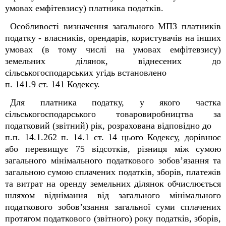
умовах емфітевзису) платника податків.
Особливості визначення загального МПЗ платників
податку - власників, орендарів, користувачів на інших
умовах (в тому числі на умовах емфітевзису)
земельних ділянок, віднесених до
сільськогосподарських угідь встановлено
п. 141.9 ст. 141 Кодексу.
Для платника податку, у якого частка
сільськогосподарського товаровиробництва за
податковий (звітний) рік, розрахована відповідно до
п.п. 14.1.262 п. 14.1 ст. 14 цього Кодексу, дорівнює
або перевищує 75 відсотків, різниця між сумою
загального мінімального податкового зобов’язання та
загальною сумою сплачених податків, зборів, платежів
та витрат на оренду земельних ділянок обчислюється
шляхом віднімання від загального мінімального
податкового зобов’язання загальної суми сплачених
протягом податкового (звітного) року податків, зборів,