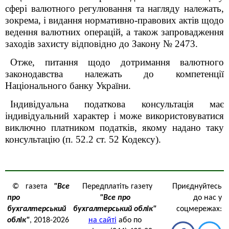
сфері валютного регулювання та нагляду належать,
зокрема, і видання нормативно-правових актів щодо
ведення валютних операцій, а також запровадження
заходів захисту відповідно до Закону № 2473.
Отже, питання щодо дотримання валютного
законодавства належать до компетенції
Національного банку України.
Індивідуальна податкова консультація має
індивідуальний характер і може використовуватися
виключно платником податків, якому надано таку
консультацію (п. 52.2 ст. 52 Кодексу).
© газета
"Все
Передплатіть газету
Приєднуйтесь
про
"Все про
до нас у
бухгалтерський
бухгалтерський облік"
соцмережах:
облік"
, 2018-2026
на сайті
або по