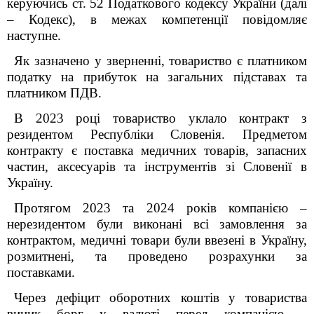
керуючись ст. 52 Податкового кодексу України (далі
– Кодекс), в межах компетенції повідомляє
наступне.
Як зазначено у зверненні, товариство є платником
податку на прибуток на загальних підставах та
платником ПДВ.
В 2023 році товариство уклало контракт з
резидентом Республіки Словенія. Предметом
контракту є поставка медичних товарів, запасних
частин, аксесуарів та інструментів зі Словенії в
Україну.
Протягом 2023 та 2024 років компанією –
нерезидентом були виконані всі замовлення за
контрактом, медичні товари були ввезені в Україну,
розмитнені, та проведено розрахунки за
поставками.
Через дефіцит оборотних коштів у товариства
виник борг у валюті перед компанією –