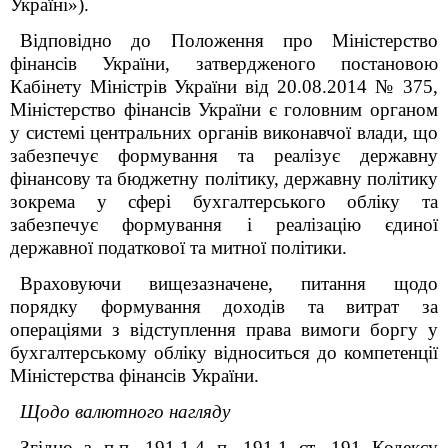
Україні»).
Відповідно до Положення про Міністерство
фінансів України, затвердженого постановою
Кабінету Міністрів України від 20.08.2014 № 375,
Міністерство фінансів України є головним органом
у системі центральних органів виконавчої влади, що
забезпечує формування та реалізує державну
фінансову та бюджетну політику, державну політику
зокрема у сфері бухгалтерського обліку та
забезпечує формування і реалізацію єдиної
державної податкової та митної політики.
Враховуючи вищезазначене, питання щодо
порядку формування доходів та витрат за
операціями з відступлення права вимоги боргу у
бухгалтерському обліку відноситься до компетенції
Міністерства фінансів України.
Щодо валютного нагляду
Згідно з п.п. 19
1
.1.4 п. 19
1
.1 ст. 19
1
Кодексу