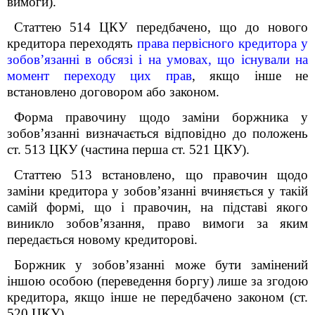
вимоги).
Статтею 514
ЦКУ передбачено, що д
о нового
кредитора переходять
права первісного кредитора у
зобов’язанні в обсязі і на умовах, що існували на
момент
переходу цих прав
, якщо інше не
встановлено договором або законом.
Форма правочину щодо заміни боржника у
зобов’язанні визначається відповідно до положень
ст. 513 ЦКУ (частина перша ст. 521 ЦКУ).
Статтею 513 встановлено, що правочин щодо
заміни кредитора у зобов’язанні вчиняється у такій
самій формі, що і правочин, на підставі якого
виникло зобов’язання, право вимоги за яким
передається новому кредиторові.
Боржник у зобов’язанні може бути замінений
іншою особою (переведення боргу) лише за згодою
кредитора, якщо інше не передбачено законом (ст.
520 ЦКУ).