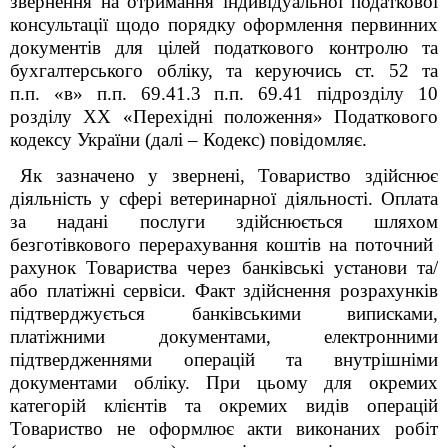
звернення
на отримання індивідуальної податкової
консультації щодо
порядку оформлення первинних
документів для цілей податкового контролю та
бухгалтерського обліку
, та
керуючись ст. 52 та
п.п. «в» п.п. 69.41.3 п.п. 69.41 підрозділу 10
розділу ХХ «Перехідні положення» Податкового
кодексу України (далі – Кодекс)
повідомляє.
Як зазначено у звернені, Товариство здійснює
діяльність у сфері ветеринарної діяльності. Оплата
за надані послуги здійснюється шляхом
безготівкового перерахування коштів на поточний
рахунок Товариства через банківські установи та/
або платіжні сервіси. Факт здійснення розрахунків
підтверджується банківськими виписками,
платіжними документами, електронними
підтвердженнями операцій та внутрішніми
документами обліку. При цьому для окремих
категорій клієнтів та окремих видів операцій
Товариство не оформлює акти виконаних робіт