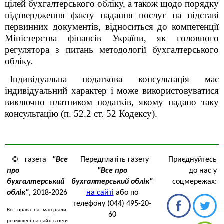
цілей бухгалтерського обліку,
а також щодо порядку
підтвердження факту надання послуг
на підставі
первинних
документів,
відноситься до компетенції
Міністерства фінансів України, як головного
регулятора з питань методології бухгалтерського
обліку.
Індивідуальна податкова консультація має
індивідуальний характер і може використовуватися
виключно платником податків, якому надано таку
консультацію (п. 52.2 ст. 52 Кодексу)
.
© газета
"Все
Передплатіть газету
Приєднуйтесь
про
"Все про
до нас у
бухгалтерський
бухгалтерський облік"
соцмережах:
облік"
, 2018-2026
на сайті
або по
телефону (044) 495-20-
Всі права на матеріали,
60
розміщені на сайті газети