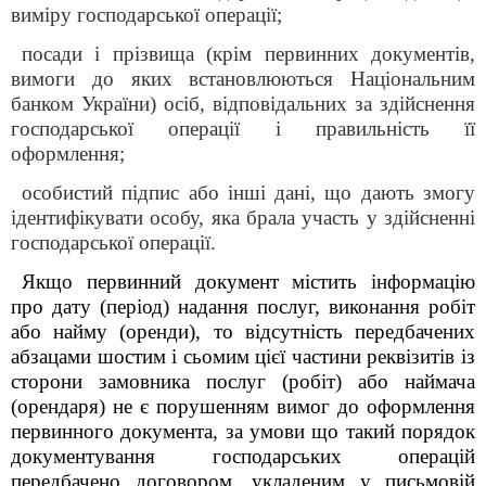
виміру господарської операції;
посади і прізвища (крім первинних документів,
вимоги до яких встановлюються Національним
банком України) осіб, відповідальних за здійснення
господарської операції і правильність її
оформлення;
особистий підпис або інші дані, що дають змогу
ідентифікувати особу, яка брала участь у здійсненні
господарської операції.
Якщо первинний документ містить інформацію
про дату (період) надання послуг, виконання робіт
або найму (оренди), то відсутність передбачених
абзацами шостим і сьомим цієї частини реквізитів із
сторони замовника послуг (робіт) або наймача
(орендаря) не є порушенням вимог до оформлення
первинного документа, за умови що такий порядок
документування господарських операцій
передбачено договором, укладеним у письмовій