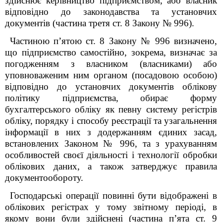
здійснює керівництво підприємством, або власник
відповідно до законодавства та установчих
документів (частина третя ст. 8 Закону № 996).
Частиною п’ятою ст. 8 Закону № 996 визначено,
що п
ідприємство самостійно, зокрема,
визначає за
погодженням з власником (власниками) або
уповноваженим ним органом (посадовою особою)
відповідно до установчих документів облікову
політику підприємства,
обирає форму
бухгалтерського обліку як певну систему регістрів
обліку, порядку і способу реєстрації та узагальнення
інформації в них з додержанням єдиних засад,
встановлених Законом
№ 996
, та з урахуванням
особливостей своєї діяльності і технології обробки
облікових
даних, а також затверджує правила
документообороту.
Господарські операції повинні бути відображені в
облікових регістрах у тому звітному періоді, в
якому вони були здійснені (частина п’ята ст. 9