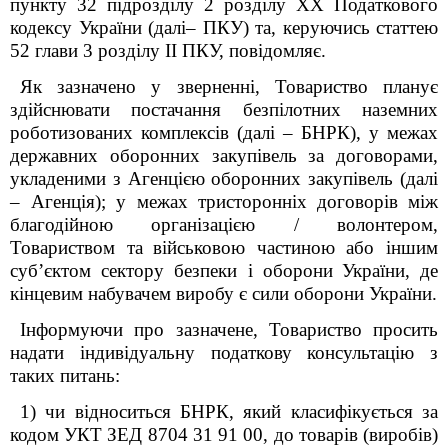
пункту 32 підрозділу 2 розділу XX Податкового
кодексу України (далі– ПКУ) та, керуючись статтею
52 глави 3 розділу ІІ
ПКУ, повідомляє
.
Як зазначено у зверненні,
Товариство планує
здійснювати постачання
безпілотних наземних
роботизованих комплексів (далі –
БНРК
),
у межах
державних оборонних закупівель за договорами,
укладеними з Агенцією оборонних закупівель
(далі
– Агенція)
; у межах тристоронніх
договорів між
благодійною організацією / волонтером,
Товариством та
військовою частиною або іншим
суб’єктом сектору безпеки і оборони
України, де
кінцевим набувачем виробу є сили оборони України.
Інформуючи про зазначене, Товариство просить
надати індивідуальну податкову консультацію з
таких питань:
1) чи відноситься БНРК, який класифікується за
кодом УКТ ЗЕД 8704 31 91 00, до товарів (виробів)