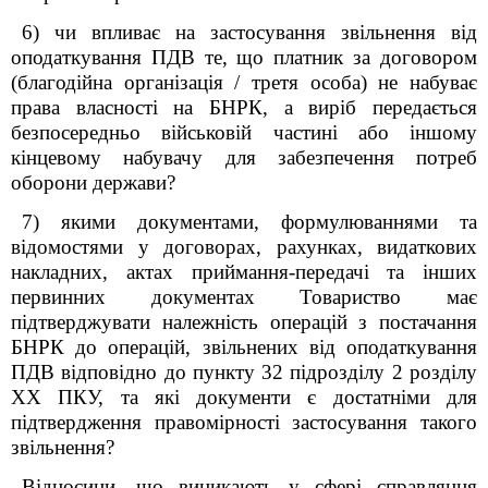
6) чи впливає на застосування звільнення від
оподаткування ПДВ те, що платник за договором
(благодійна організація / третя особа) не набуває
права власності на БНРК, а виріб передається
безпосередньо військовій частині або іншому
кінцевому набувачу для забезпечення потреб
оборони держави?
7) якими документами, формулюваннями та
відомостями у договорах, рахунках, видаткових
накладних, актах приймання-передачі та інших
первинних документах Товариство має
підтверджувати належність операцій з постачання
БНРК до операцій, звільнених від оподаткування
ПДВ відповідно до пункту 32 підрозділу 2 розділу
XX ПКУ, та які документи є достатніми для
підтвердження правомірності застосування такого
звільнення?
Відносини, що виникають у сфері справляння