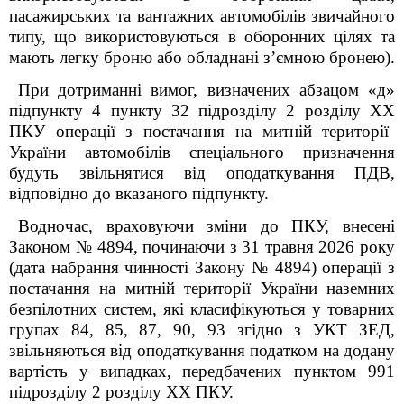
пасажирських та вантажних автомобілів звичайного
типу, що використовуються в оборонних цілях та
мають легку броню або обладнані з’ємною бронею).
При дотриманні вимог, визначених абзацом «д»
підпункту 4 пункту 32 підрозділу 2 розділу
XX
ПКУ операції з постачання на митній території
України
автомобілів спеціального призначення
будуть звільнятися від оподаткування ПДВ,
відповідно до вказаного підпункту.
Водночас, враховуючи зміни до ПКУ, внесені
Законом № 4894, починаючи з 31 травня 2026 року
(дата набрання чинності Закону № 4894) операції з
постачання на митній території України наземних
безпілотних систем, які класифікуються у товарних
групах 84, 85, 87, 90, 93 згідно з УКТ ЗЕД,
звільняються від оподаткування податком на додану
вартість у випадках, передбачених пунктом 99
1
підрозділу 2 розділу XX ПКУ.