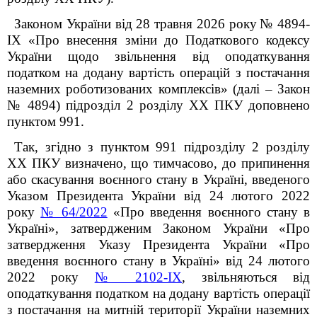
Законом України від 28 травня 2026 року
№ 4894-
IX «Про внесення зміни до Податкового кодексу
України щодо звільнення від оподаткування
податком на додану вартість операцій з постачання
наземних роботизованих комплексів» (далі – Закон
№ 4894)
підрозділ 2 розділу XX ПКУ доповнено
пунктом 99
1
.
Так, згідно з пунктом 99
1
підрозділу 2 розділу
XX ПКУ визначено, що тимчасово, до припинення
або скасування воєнного стану в Україні, введеного
Указом Президента України від 24 лютого 2022
року
№ 64/2022
«Про введення воєнного стану в
Україні», затвердженим Законом України «Про
затвердження Указу Президента України «Про
введення воєнного стану в Україні» від 24 лютого
2022 року
№ 2102-IX
, звільняються від
оподаткування податком на додану вартість операції
з постачання на митній території України наземних