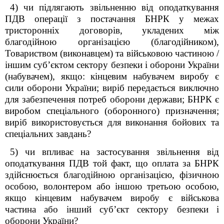
4) чи підлягають звільненню від оподаткування
ПДВ операції з постачання БНРК у межах
тристоронніх договорів, укладених між
благодійною організацією (благодійником),
Товариством (виконавцем) та військовою частиною /
іншим суб’єктом сектору безпеки і оборони України
(набувачем), якщо: кінцевим набувачем виробу є
сили оборони України; виріб передається виключно
для забезпечення потреб оборони держави; БНРК є
виробом спеціального (оборонного) призначення;
виріб використовується для виконання бойових та
спеціальних завдань?
5) чи впливає на застосування звільнення від
оподаткування ПДВ той факт, що оплата за БНРК
здійснюється благодійною організацією, фізичною
особою, волонтером або іншою третьою особою,
якщо кінцевим набувачем виробу є військова
частина або інший суб’єкт сектору безпеки і
оборони України?