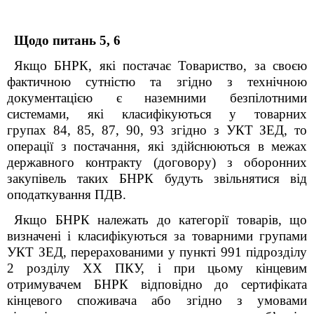
Щодо питань 5, 6
Якщо БНРК, які постачає Товариство, за своєю
фактичною сутністю та
згідно з технічною
документацією є
наземними безпілотними
системами
,
які класифікуються у товарних
групах 84, 85, 87, 90, 93 згідно з УКТ ЗЕД, то
опера
ції з постачання, які здійснюються в межах
державного контракту (договору) з оборонних
закупівель
таких
БНРК
будуть звільн
ятися від
оподаткування ПДВ.
Якщо БНРК належать до категорії товарів, що
визначені і класифікуються
за товарними групами
УКТ ЗЕД, перерахованими у пункті
99
1
підрозділу
2 розділу XX ПКУ, і при цьому
кінцевим
отримувачем БНРК відповідно до сертифіката
кінцевого споживача або згідно з умовами