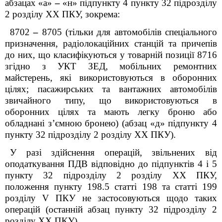
абзацах «а»
–
«н»
підпункту 4 пункту 32
підрозділу
2 розділу
XX
ПКУ, зокрема:
8702
–
8705 (тільки для автомобілів спеціального
призначення, радіолокаційних станцій та причепів
до них, що класифікуються у товарній позиції 8716
згідно з УКТ ЗЕД, мобільних ремонтних
майстерень, які використовуються в оборонних
цілях; пасажирських та вантажних автомобілів
звичайного типу, що використовуються в
оборонних цілях та мають легку броню або
обладнані з’ємною бронею) (абзац «д»
підпункту 4
пункту 32
підрозділу 2 розділу
XX
ПКУ).
У разі здійснення операцій, звільнених від
оподаткування ПДВ відповідно до підпунктів 4 і 5
пункту 32
підрозділу 2 розділу
XX
ПКУ
,
положення пункту 198.5 статті 198 та статті 199
розділу V ПКУ не застосовуються щодо таких
операцій (останній абзац
пункту 32 підрозділу 2
розділу
XX
ПКУ)
.