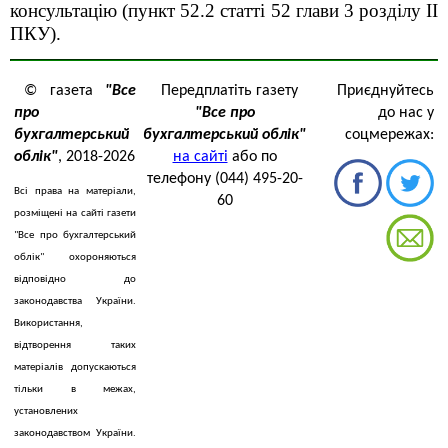
консультацію
(пункт 52.2 статті 52
глави 3
розділу ІІ
ПКУ).
© газета
"Все
Передплатіть газету
Приєднуйтесь
про
"Все про
до нас у
бухгалтерський
бухгалтерський облік"
соцмережах:
облік"
, 2018-2026
на сайті
або по
телефону (044) 495-20-
Всі права на матеріали,
60
розміщені на сайті газети
"Все про бухгалтерський
облік" охороняються
відповідно до
законодавства України.
Використання,
відтворення таких
матеріалів допускаються
тільки в межах,
установлених
законодавством України.