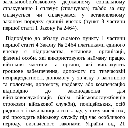
загальнообов'язковому державному соціальному
страхуванню і сплачує (сплачувала) та/або за яку
сплачується чи сплачувався у встановленому
законом порядку єдиний внесок (пункт 3 частини
першої статті 1 Закону № 2464).
Відповідно до абзацу сьомого пункту 1 частини
першої статті 4 Закону № 2464 платниками єдиного
внеску є підприємства, установи, організації,
фізичні особи, які використовують найману працю,
військові частини та органи, які виплачують
грошове забезпечення, допомогу по тимчасовій
непрацездатності, допомогу у зв’язку з вагітністю
та пологами, допомогу, надбавку або компенсацію
відповідно до законодавства для
військовослужбовців (крім військовослужбовців
строкової військової служби), поліцейських, осіб
рядового і начальницького складу, у тому числі тих,
які проходять військову службу під час особливого
періоду,
визначеного законами України від 21