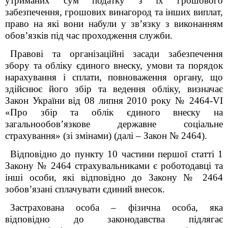
утриманих сум податку з їх грошового
забезпечення, грошових винагород та інших виплат,
право на які вони набули у зв’язку з виконанням
обов’язків під час проходження служби.
Правові та організаційні засади забезпечення
збору та обліку єдиного внеску, умови та порядок
нарахування і сплати, повноваження органу, що
здійснює його збір та ведення обліку, визначає
Закон України від 08 липня 2010 року № 2464-VI
«Про збір та облік єдиного внеску на
загальнообов’язкове державне соціальне
страхування» (зі змінами) (далі – Закон № 2464).
Відповідно до пункту 10 частини першої статті 1
Закону № 2464 страхувальниками є роботодавці та
інші особи, які відповідно до Закону № 2464
зобов’язані сплачувати єдиний внесок.
Застрахована особа – фізична особа, яка
відповідно до законодавства підлягає