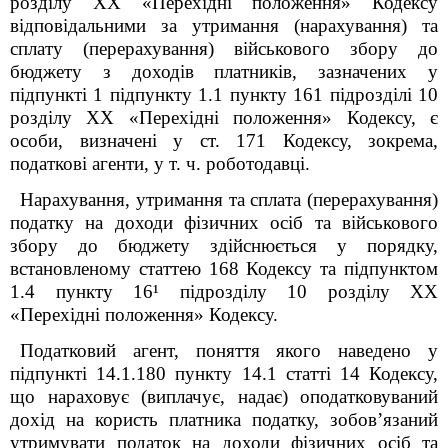
розділу XX «Перехідні положення» Кодексу
відповідальними за утримання (нарахування) та
сплату (перерахування) військового збору до
бюджету з доходів платників, зазначених у
підпункті 1 підпункту 1.1 пункту
16
1
підрозділі 10
розділу XX «Перехідні положення» Кодексу, є
особи, визначені у ст. 171 Кодексу, зокрема,
податкові агенти, у т. ч. роботодавці.
Нарахування, утримання та сплата (перерахування)
податку на доходи фізичних осіб та військового
збору до бюджету здійснюється у порядку,
встановленому статтею 168 Кодексу та підпунктом
1.4 пункту 16¹ підрозділу 10 розділу XX
«Перехідні положення» Кодексу.
Податковий агент, поняття якого наведено у
підпункті 14.1.180 пункту 14.1 статті 14 Кодексу,
що нараховує (виплачує, надає) оподатковуваний
дохід на користь платника податку, зобов’язаний
утримувати податок на доходи фізичних осіб та