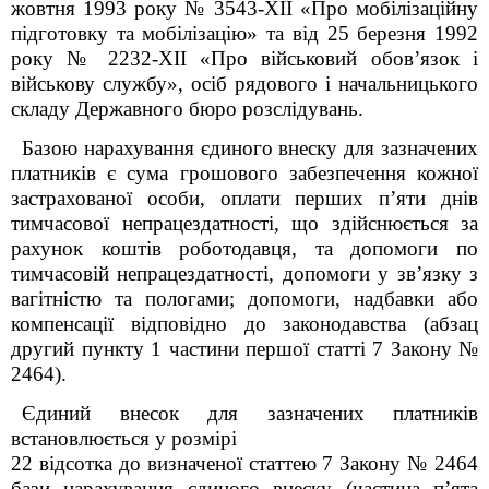
жовтня 1993 року № 3543-ХІІ «Про мобілізаційну
підготовку та мобілізацію» та від 25 березня 1992
року № 2232-XII «Про військовий обов’язок і
військову службу», осіб рядового і начальницького
складу Державного бюро розслідувань.
Базою нарахування єдиного внеску для зазначених
платників є сума грошового забезпечення кожної
застрахованої особи, оплати перших п’яти днів
тимчасової непрацездатності, що здійснюється за
рахунок коштів роботодавця, та допомоги по
тимчасовій непрацездатності, допомоги у зв’язку з
вагітністю та пологами; допомоги, надбавки або
компенсації відповідно до законодавства (абзац
другий пункту 1 частини першої статті 7 Закону №
2464).
Єдиний внесок для зазначених платників
встановлюється у розмірі
22 відсотка до визначеної статтею 7 Закону № 2464
бази нарахування єдиного внеску (частина п’ята