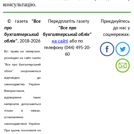
консультацію
.
© газета
"Все
Передплатіть газету
Приєднуйтесь
про
"Все про
до нас у
бухгалтерський
бухгалтерський облік"
соцмережах:
облік"
, 2018-2026
на сайті
або по
телефону (044) 495-20-
Всі права на матеріали,
60
розміщені на сайті газети
"Все про бухгалтерський
облік" охороняються
відповідно до
законодавства України.
Використання,
відтворення таких
матеріалів допускаються
тільки в межах,
установлених
законодавством України.
При цьому посилання на