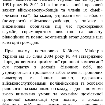
1991 року № 2011-XII «Про соціальний і правовий
захист військовослужбовців та членів їх сімей»
членами сім’ї, батьками, утриманцями загиблого
(померлого) військовослужбовця, у зв’язку з
виконанням обов’язків під час проходження
служби, спрямовуються виключно на виплату
рівноцінної та повної компенсації втрат доходів цієї
категорії громадян.
При цьому постановою Кабінету Міністрів
України від 15 січня 2004 року № 44 затверджено
Порядок виплати щомісячної грошової компенсації
сум податку з доходів фізичних осіб, що
утримуються з грошового забезпечення, грошових
винагород та інших виплат, одержаних
військовослужбовцями, поліцейськими та особами
рядового і начальницького складу, згідно з нормами
якого визначено умови та механізм щомісячної
грошової компенсації сум податку з доходів
фізичних осіб, що утримуються з грошового