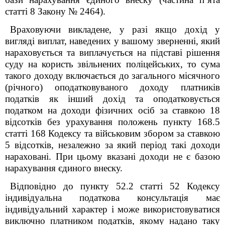
статті 8 Закону № 2464).
Враховуючи викладене, у разі якщо дохід у
вигляді виплат, наведених у вашому зверненні, який
нараховується та виплачується на підставі рішення
суду на користь звільнених поліцейських, то сума
такого доходу включається до загального місячного
(річного) оподатковуваного доходу платників
податків як інший дохід та оподатковується
податком на доходи фізичних осіб за ставкою 18
відсотків без урахування положень пункту 168.5
статті 168 Кодексу та військовим збором за ставкою
5 відсотків, незалежно за який період такі доходи
нараховані. При цьому вказані доходи не є базою
нарахування єдиного внеску.
Відповідно до пункту 52.2 статті 52 Кодексу
індивідуальна податкова консультація має
індивідуальний характер і може використовуватися
виключно платником податків, якому надано таку