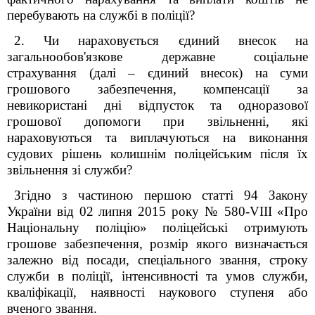
перебувають на службі в поліції?
2. Чи нараховується
єдиний внесок на
загальнообов'язкове державне соціальне
страхування (далі – єдиний внесок) на суми
грошового забезпечення, компенсації за
невикористані дні відпусток та одноразової
грошової допомоги при звільненні, які
нараховуються та виплачуються на виконання
судових рішень колишнім поліцейським після їх
звільнення зі служби?
Згідно з частиною першою статті 94 Закону
України від 02 липня 2015 року № 580-
VIII
«Про
Національну поліцію» поліцейські отримують
грошове забезпечення, розмір якого визначається
залежно від посади, спеціального звання, строку
служби в поліції, інтенсивності та умов служби,
кваліфікації, наявності наукового ступеня або
вченого звання.