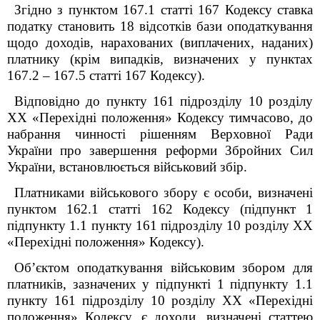
Згідно з пунктом 167.1 статті 167 Кодексу ставка
податку становить 18 відсотків бази оподаткування
щодо доходів, нарахованих (виплачених, наданих)
платнику (крім випадків, визначених у пунктах
167.2 – 167.5 статті 167 Кодексу).
Відповідно до пункту 16
1
підрозділу 10 розділу
ХХ «Перехідні положення»
Кодексу
тимчасово, до
набрання чинності рішенням Верховної Ради
України про завершення реформи Збройних Сил
України, встановлюється військовий збір.
Платниками військового збору є особи, визначені
пунктом 162.1 статті 162 Кодексу (підпункт 1
підпункту 1.1 пункту 16
1
підрозділу 10 розділу XX
«Перехідні положення» Кодексу).
Об’єктом оподаткування військовим збором для
платників, зазначених у підпункті 1 підпункту 1.1
пункту 16
1
підрозділу 10 розділу XX «Перехідні
положення» Кодексу, є доходи, визначені статтею