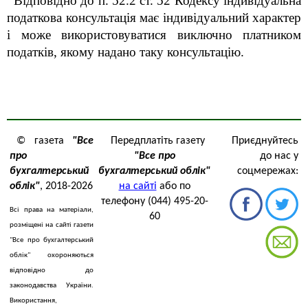
Відповідно до п. 52.2 ст. 52 Кодексу індивідуальна
податкова консультація має індивідуальний характер
і може використовуватися виключно платником
податків, якому надано таку консультацію.
© газета
"Все
Передплатіть газету
Приєднуйтесь
про
"Все про
до нас у
бухгалтерський
бухгалтерський облік"
соцмережах:
облік"
, 2018-2026
на сайті
або по
телефону (044) 495-20-
Всі права на матеріали,
60
розміщені на сайті газети
"Все про бухгалтерський
облік" охороняються
відповідно до
законодавства України.
Використання,