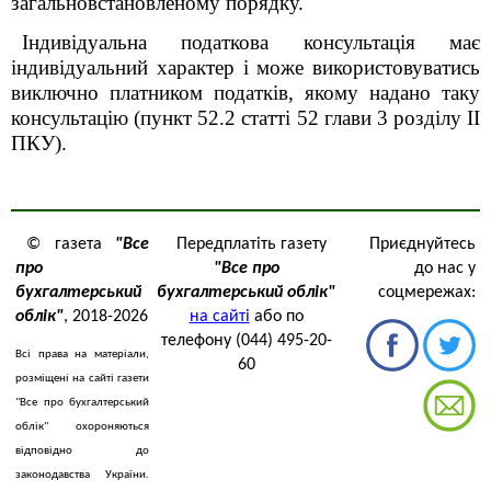
загальновстановленому порядку.
Індивідуальна податкова консультація має
індивідуальний характер і може використовуватись
виключно платником податків, якому надано таку
консультацію (пункт 52.2 статті 52 глави 3 розділу II
ПКУ).
© газета
"Все
Передплатіть газету
Приєднуйтесь
про
"Все про
до нас у
бухгалтерський
бухгалтерський облік"
соцмережах:
облік"
, 2018-2026
на сайті
або по
телефону (044) 495-20-
Всі права на матеріали,
60
розміщені на сайті газети
"Все про бухгалтерський
облік" охороняються
відповідно до
законодавства України.