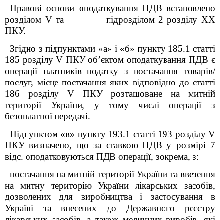
Правові основи оподаткування ПДВ встановлено
розділом V та підрозділом 2 розділу XX
ПКУ.
Згідно з підпунктами «а» і «б» пункту 185.1 статті
185 розділу V ПКУ об’єктом оподаткування ПДВ є
операції платників податку з постачання товарів/
послуг, місце постачання яких відповідно до статті
186 розділу V ПКУ розташоване на митній
території України, у тому числі операції з
безоплатної передачі.
Підпунктом «в» пункту 193.1 статті 193 розділу V
ПКУ визначено, що за ставкою ПДВ у розмірі 7
відс. оподатковуються ПДВ операції, зокрема, з:
постачання на митній території України та ввезення
на митну територію України лікарських засобів,
дозволених для виробництва і застосування в
Україні та внесених до Державного реєстру
лікарських засобів, а також медичних виробів, які