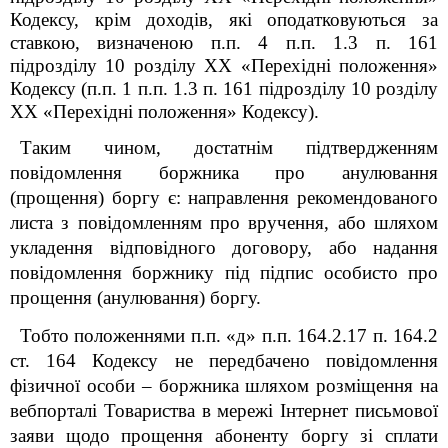
Кодексу, крім доходів, які оподатковуються за
ставкою, визначеною п.п. 4 п.п. 1.3 п. 16
1
підрозділу 10 розділу XX «Перехідні положення»
Кодексу (п.п. 1 п.п. 1.3 п. 16
1
підрозділу 10 розділу
XX «Перехідні положення» Кодексу).
Таким чином
, достатнім підтвердженням
повідомлення боржника про анулювання
(прощення) боргу є: направлення рекомендованого
листа з повідомленням про вручення, або шляхом
укладення відповідного договору, або надання
повідомлення боржнику під підпис особисто про
прощення (анулювання) боргу.
Тобто положеннями п.п. «д» п.п. 164.2.17 п. 164.2
ст. 164 Кодексу не передбачено повідомлення
фізичної особи – боржника шляхом розміщення на
вебпорталі Товариства в мережі Інтернет письмової
заяви щодо прощення абоненту боргу зі сплати