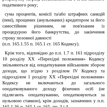
податкового року;
сума процентів, комісії та/або штрафних санкцій
(пені), прощених (анульованих) кредитором за його
самостійним рішенням, не пов'язаним із
процедурою його банкрутства, до закінчення
строку позовної давності
(п.п. 165.1.55 п. 165.1 ст. 165 Кодексу).
Крім того, відповідно до п.п. 1.7 п. 16
1
підрозділу
10 розділу
XX
«Перехідні положення» Кодексу
звільняються від оподаткування військовим збором
доходи, що згідно з розділом
IV
Кодексу та
підрозділом 1 розділу
XX
«Перехідні положення»
Кодексу не включаються до загального
оподатковуваного доходу фізичних осіб (не
підлягають оподаткуванню, оподатковуються за
нульовою ставкою), крім доходів, зазначених у п.п.
165.1.36 п. 165.1 ст. 165, пп. 3 і 4