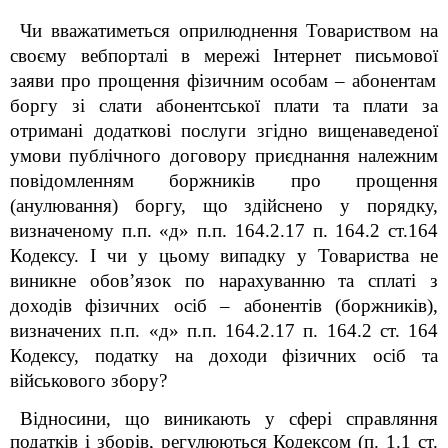
Чи вважатиметься оприлюднення Товариством на
своєму вебпорталі в мережі Інтернет письмової
заяви про прощення фізичним особам – абонентам
боргу зі слати абонентської плати та плати за
отримані додаткові послуги згідно вищенаведеної
умови публічного договору приєднання належним
повідомленням боржників про прощення
(анулювання) боргу, що здійснено у порядку,
визначеному п.п. «д» п.п. 164.2.17 п. 164.2 ст.164
Кодексу. І чи у цьому випадку у
Товариства
не
виникне обов’язок по нарахуванню та сплаті з
доходів фізичних осіб – абонентів (боржників),
визначених п.п. «д» п.п. 164.2.17 п. 164.2 ст. 164
Кодексу, податку на доходи фізичних осіб та
військового збору?
Відносини, що виникають у сфері справляння
податків і зборів, регулюються Кодексом (п. 1.1 ст.