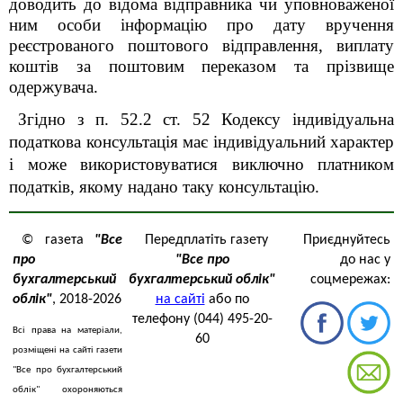
доводить до відома відправника чи уповноваженої
ним особи інформацію про дату вручення
реєстрованого поштового відправлення, виплату
коштів за поштовим переказом та прізвище
одержувача.
Згідно з п. 52.2 ст. 52 Кодексу індивідуальна
податкова консультація має індивідуальний характер
і може використовуватися виключно платником
податків, якому надано таку консультацію.
© газета
"Все
Передплатіть газету
Приєднуйтесь
про
"Все про
до нас у
бухгалтерський
бухгалтерський облік"
соцмережах:
облік"
, 2018-2026
на сайті
або по
телефону (044) 495-20-
Всі права на матеріали,
60
розміщені на сайті газети
"Все про бухгалтерський
облік" охороняються