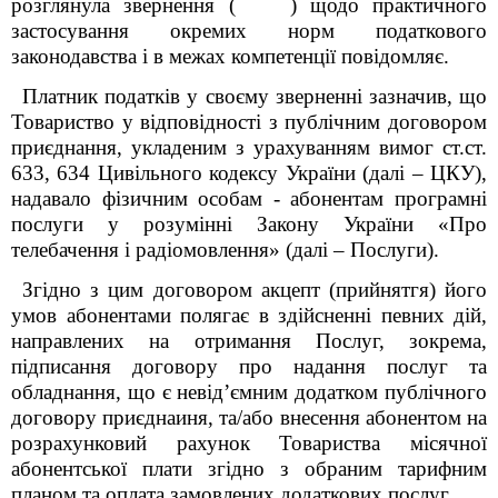
розглянула звернення
(
)
щодо практичного
застосування окремих норм податкового
законодавства і в межах компетенції повідомляє.
Платник податків у своєму зверненні зазначив, що
Товариство у відповідності з публічним договором
приєднання, укладеним з урахуванням вимог ст.ст.
633, 634 Цивільного кодексу України (далі – ЦКУ),
надавало фізичним особам - абонентам програмні
послуги у розумінні Закону України «Про
телебачення i радіомовлення» (далі – Послуги).
Згідно з цим договором акцепт (прийнятгя) його
умов абонентами полягає в здійсненні певних дій,
направлених на отримання Послуг, зокрема,
підписання договору про надання послуг та
обладнання, що є невід’ємним додатком публічного
договору приєднаиня, та/або внесення абонентом на
розрахунковий рахунок Товариства місячної
абонентської плати згідно з обраним тарифним
планом та оплата замовлених додаткових послуг.