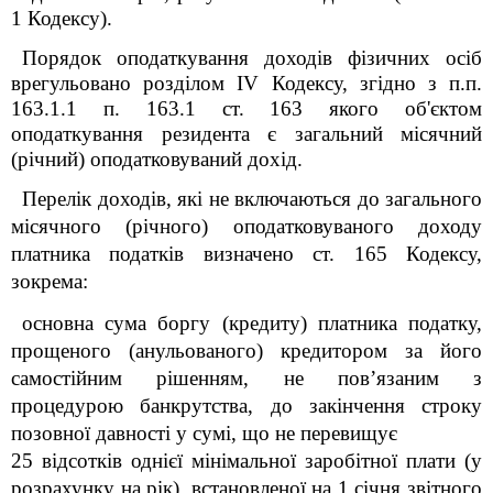
1 Кодексу).
Порядок оподаткування доходів фізичних осіб
врегульовано розділом IV Кодексу, згідно з п.п.
163.1.1 п. 163.1 ст. 163 якого об'єктом
оподаткування резидента є загальний місячний
(річний) оподатковуваний дохід.
Перелік доходів, які не включаються до загального
місячного (річного) оподатковуваного доходу
платника податків визначено ст. 165 Кодексу,
зокрема:
основна сума боргу (кредиту) платника податку,
прощеного (анульованого) кредитором за його
самостійним рішенням, не пов’язаним з
процедурою банкрутства, до закінчення строку
позовної давності у сумі, що не перевищує
25 відсотків однієї мінімальної заробітної плати (у
розрахунку на рік), встановленої на 1 січня звітного