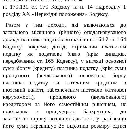
п. 170.13
1
ст. 170 Кодексу та п. 14 підрозділу 1
розділу
XX
«Перехідні положення» Кодексу.
Разом з тим доходи, які включаються до
загального місячного (річного) оподатковуваного
доходу платника податків визначено п. 164.2 ст. 164
Кодексу, зокрема,
дохід, отриманий платником
податку як додаткове благо (крім випадків,
передбачених ст. 165 Кодексу), у вигляді основної
суми боргу (кредиту) платника податку (крім суми
прощеного (анульованого) основного боргу
платника податку за іпотечним кредитом в
іноземній валюті, забезпеченим іпотекою житлової
нерухомості), прощеного (анульованого)
кредитором за його самостійним рішенням, не
пов'язаним з процедурою банкрутства, до
закінчення строку позовної давності, у разі якщо
його сума перевищує 25 відсотків розміру однієї