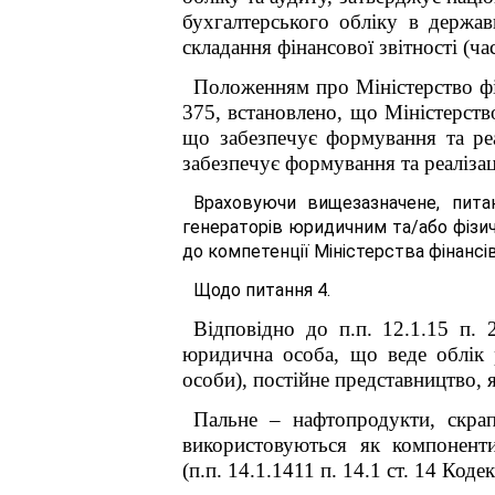
бухгалтерського обліку в держав
складання фінансової звітності (ча
Положенням про Міністерство фі
375, встановлено, що Міністерств
що забезпечує формування та реа
забезпечує формування та реаліза
Враховуючи вищезазначене, пита
генераторів юридичним та/або фізич
до компетенції Міністерства фінансів
Щодо питання 4.
Відповідно до п.п. 12.1.15 п. 
юридична особа, що веде облік р
особи), постійне представництво, 
Пальне – нафтопродукти, скрап
використовуються як компоненти
(п.п. 14.1.141
1
п. 14.1 ст. 14 Кодек