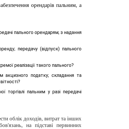
забезпечення орендарів пальним, а
ередачі пального орендарям; з надання
енду; передачу (відпуск) пального
ремої реалізації такого пального?
ом акцизного податку; складання та
вітності?
ої торгівлі пальним у разі передачі
сти облік доходів, витрат та інших
бов'язань, на підставі первинних