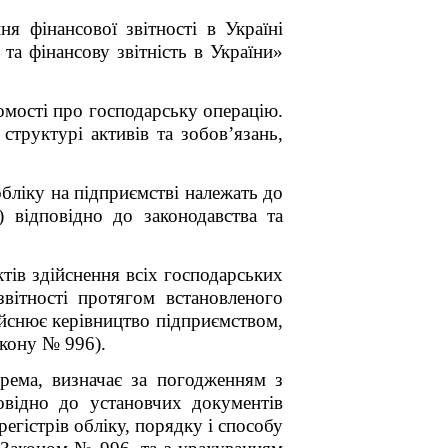
ня фінансової звітності в Україні
а фінансову звітність в України»
омості про господарську операцію.
 структурі активів та зобов’язань,
обліку на підприємстві належать до
) відповідно до законодавства та
ктів здійснення всіх господарських
вітності протягом встановленого
ійснює керівництво підприємством,
акону № 996).
рема, визначає за погодженням з
відно до установчих документів
егістрів обліку, порядку і способу