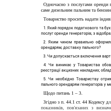
Одночасно з послугами оренди г
саме дизельним пальним та бензин
Товариство просить надати індив
1. Який порядок податкового та бух
послуг оренди генераторів; з відобр
2. Яким чином правильно оформлю
орендарям; доставку пального?
3. Чи допускається включення варто
4. Чи виникає у Товариства обов’
реєстрації акцизних накладних; обла
5. Чи необхідно Товариству отрим
пального орендарям генераторів у ме
Щодо питань 1 – 3.
Згідно з п. 44.1 ст. 44 Кодексу д
л
показників, пов'язаних з визнач