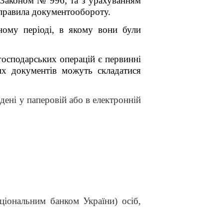
х Законом № 996, та з урахуванням
є правила документообороту.
тному періоді, в якому вони були
господарських операцій є первинні
их документів можуть складатися
ені у паперовій або в електронній
ціональним банком України) осіб,