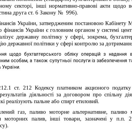
ному секторі, інші нормативно-правові акти щодо в
стина друга ст. 6 Закону № 996).
нансів України, затвердженим постановою Кабінету Мі
о фінансів України є головним органом у системі цент
лізує державну політику у сфері, зокрема, бухгалтер
цію державної політики у сфері контролю за дотриман
ння щодо бухгалтерського обліку операцій з надання 
ним особам, а також супутньої послуги із забезпечення т
 України.
212.1 ст. 212 Кодексу платником акцизного податку
езультатів діяльності за договором про спільну ді
які реалізують пальне або спирт етиловий.
лений газ, паливо моторне альтернативне, паливо
 моторних палив, інші товари, зазначені у п.п. 2
су).