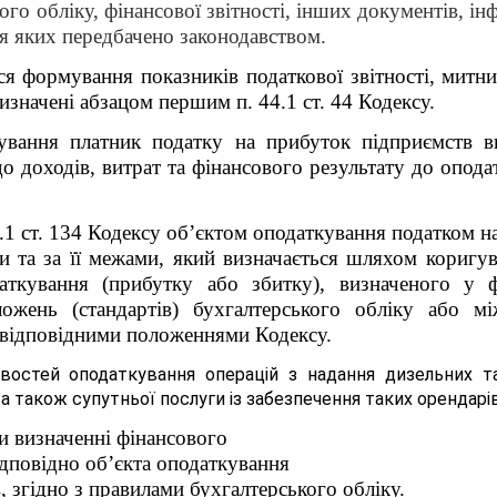
ого обліку, фінансової звітності, інших документів, і
ння яких передбачено законодавством.
я формування показників податкової звітності, митних
значені абзацом першим п. 44.1 ст. 44 Кодексу.
ування платник податку на прибуток підприємств ви
до доходів, витрат та фінансового результату до опода
4.1 ст. 134 Кодексу об’єктом оподаткування податком 
и та за її межами, який визначається шляхом коригу
аткування (прибутку або збитку), визначеного у фі
ожень (стандартів) бухгалтерського обліку або мі
ні відповідними положеннями Кодексу.
востей оподаткування операцій з надання дизельних т
 також супутньої послуги із забезпечення таких орендарі
и визначенні фінансового
ідповідно об’єкта оподаткування
 згідно з правилами бухгалтерського обліку.