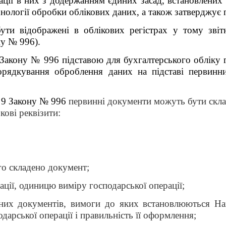
мації в них з додержанням єдиних засад, встановлени
ехнології обробки облікових даних, а також затверджу
бути відображені в облікових регістрах у тому зві
ну № 996).
 Закону № 996 підставою для бухгалтерського обліку 
рядкування оброблення даних на підставі первинн
. 9 Закону № 996
первинні документи можуть бути склад
кові реквізити:
ого складено документ;
рації, одиницю виміру господарської операції;
нних документів, вимоги до яких встановлюються На
дарської операції і правильність її оформлення;