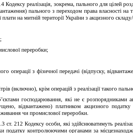
. 14 Кодексу реалізація, зокрема, пального для цілей роз
двантаження) пального з переходом права власності на т
ої плати на митній території України з акцизного склад
;
мислової переробки;
го операції з фізичної передачі (відпуску, відвантаж
ітрів (включно), крім операцій з реалізації такого пал
б’єктами господарювання, які не є розпорядниками а
ущено, відвантажено) платником акцизного податку
оживання чи промислової переробки.
2.3 ст. 212 Кодексу особи, які здійснюватимуть реаліза
ники податку контролюючими органами за місцезнаход