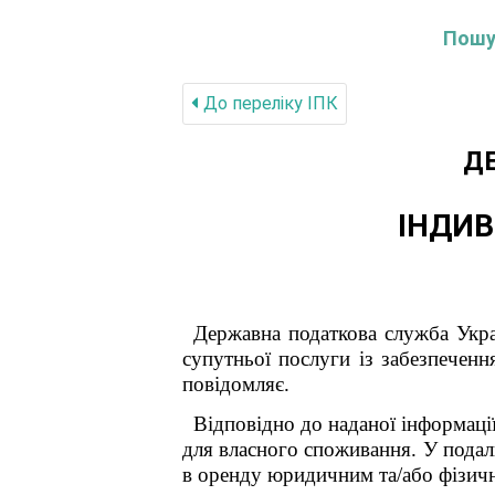
Пошук
До переліку IПК
Д
ІНДИВ
Державна податкова служба Укра
супутньої послуги із забезпеченн
повідомляє.
Відповідно до наданої інформаці
для власного споживання. У подал
в оренду юридичним та/або фізич