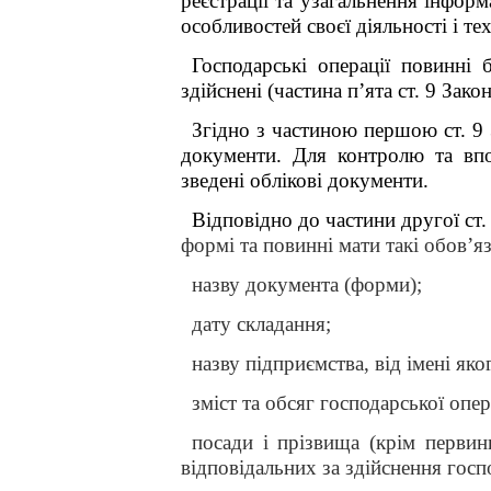
реєстрації та узагальнення інфор
особливостей своєї діяльності і т
Господарські операції повинні 
здійснені (частина п’ята ст. 9 Зако
Згідно з частиною першою ст. 9
документи. Для контролю та впо
зведені облікові документи.
Відповідно до частини другої ст
формі та повинні мати такі обов’яз
назву документа (форми);
дату складання;
назву підприємства, від імені як
зміст та обсяг господарської опе
посади і прізвища (крім перви
відповідальних за здійснення госпо