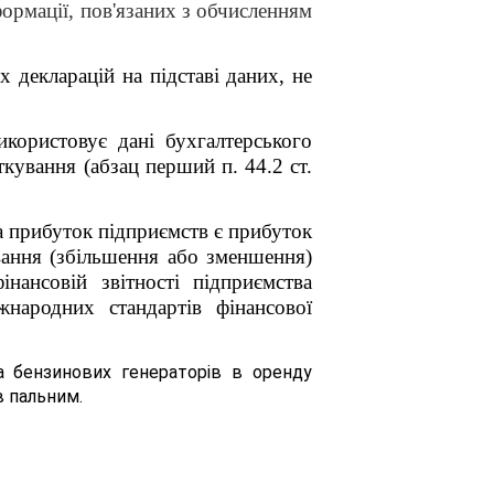
нформації, пов'язаних з обчисленням
 декларацій на підставі даних, не
користовує дані бухгалтерського
ткування (абзац перший п. 44.2 ст.
на прибуток підприємств є прибуток
вання (збільшення або зменшення)
нансовій звітності підприємства
жнародних стандартів фінансової
а бензинових генераторів в оренду
в пальним.