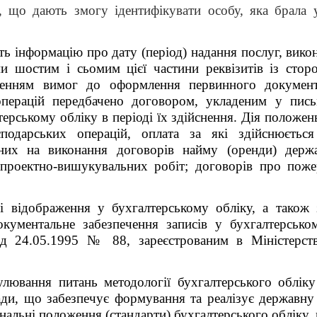
, що дають змогу ідентифікувати особу, яка брала у
 інформацію про дату (період) надання послуг, викон
ми шостим і сьомим цієї частини реквізитів із стор
шенням вимог до оформлення первинного докумен
перацій передбачено договором, укладеним у письм
терському обліку в періоді їх здійснення. Дія положе
одарських операцій, оплата за які здійснюєтьс
нених на виконання договорів найму (оренди) держ
 проектно-вишукувальних робіт; договорів про поже
і відображення у бухгалтерському обліку, а також 
ументальне забезпечення записів у бухгалтерсько
від 24.05.1995 № 88, зареєстрованим в Міністерств
ювання питань методології бухгалтерського обліку 
ади, що забезпечує формування та реалізує державну 
ональні положення (стандарти) бухгалтерського обліку,