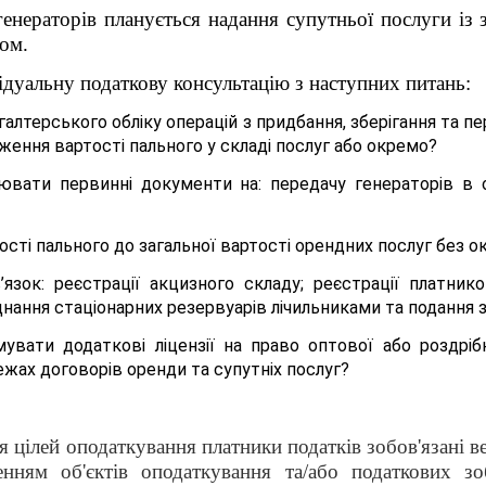
енераторів планується надання супутньої послуги із 
ом.
ідуальну податкову консультацію з наступних питань:
галтерського обліку операцій з придбання, зберігання та п
аження вартості пального у складі послуг або окремо?
вати первинні документи на: передачу генераторів в ор
сті пального до загальної вартості орендних послуг без ок
язок: реєстрації акцизного складу; реєстрації платник
днання стаціонарних резервуарів лічильниками та подання з
увати додаткові ліцензії на право оптової або роздрібн
жах договорів оренди та супутніх послуг?
я цілей оподаткування платники податків зобов'язані ве
енням об'єктів оподаткування та/або податкових зо