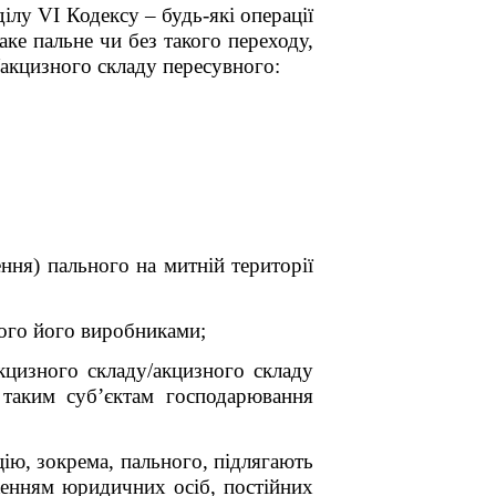
ділу VI Кодексу – будь-які операції
аке пальне чи без такого переходу,
у/акцизного складу пересувного:
ення) пального на митній території
ьного його виробниками;
кцизного складу/акцизного складу
 таким суб’єктам господарювання
цію, зокрема, пального, підлягають
женням юридичних осіб, постійних