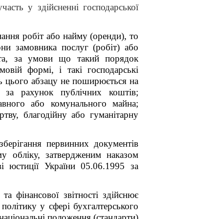
часть у здійсненні господарської
ання робіт або найму (оренди), то
они замовника послуг (робіт) або
та, за умови що такий порядок
овій формі, і такі господарські
нь цього абзацу не поширюється на
я за рахунок публічних коштів;
авного або комунального майна;
ртву, благодійну або гуманітарну
зберігання первинних документів
му обліку, затвердженим наказом
і юстиції України 05.06.1995 за
та фінансової звітності здійснює
політику у сфері бухгалтерського
 національні положення (стандарти)