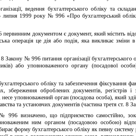
анізації, ведення бухгалтерського обліку та складан
6 липня 1999 року № 996 «Про бухгалтерський облік т
6 первинним документом є документ, який містить від
ська операція це дія або подія, яка викликає зміни в
 8 Закону № 996 питання організації бухгалтерського 
ників) або уповноваженого органу (посадової особи
бухгалтерського обліку та забезпечення фіксування фа
х, збереження оброблених документів, регістрів і з
в, несе уповноважений орган (посадова особа), який зд
авства та установчих документів (частина третя ст. 8 З
№ 996 визначено, що підприємство самостійно, зок
овноваженим ним органом (посадовою особою) відпо
бирає форму бухгалтерського обліку як певну систему р