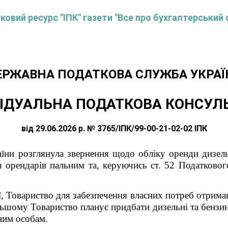
овий ресурс "ІПК" газети "Все про бухгалтерський 
ЕРЖАВНА ПОДАТКОВА СЛУЖБА УКРАЇ
ІДУАЛЬНА ПОДАТКОВА КОНСУЛ
від 29.06.2026 р. № 3765/ІПК/99-00-21-02-02 ІПК
їни розглянула звернення щодо обліку оренди дизель
я орендарів пальним та, керуючись ст. 52 Податкового
ї, Товариство для забезпечення власних потреб отриман
ьшому Товариство планує придбати дизельні та бензин
ним особам.