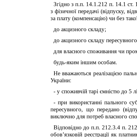
Згідно з п.п. 14.1.212 п. 14.1 ст
з фізичної передачі (відпуску, ві
за плату (компенсацію) чи без так
до акцизного складу;
до акцизного складу пересувного
для власного споживання чи про
будь-яким іншим особам.
Не вважаються реалізацією пально
України:
- у споживчій тарі ємністю до 5 л
- при використанні пального су
пересувного, що передано (відп
виключно для потреб власного сп
Відповідно до п.п. 212.3.4 п. 21
обов’язковій реєстрації як плат