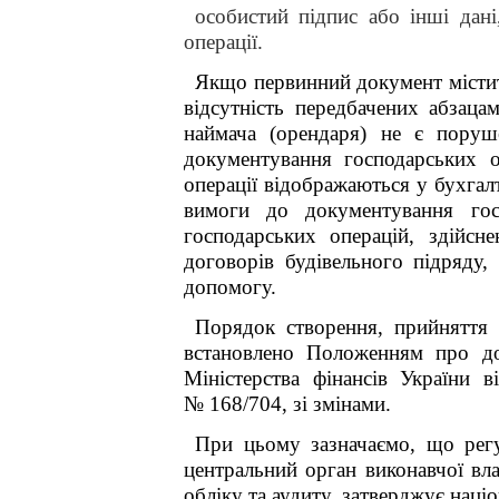
особистий підпис або інші дані
операції.
Якщо первинний документ містить
відсутність передбачених абзаца
наймача (орендаря) не є пору
документування господарських о
операції відображаються у бухгал
вимоги до документування госп
господарських операцій, здійс
договорів будівельного підряду,
допомогу.
Порядок створення, прийняття 
встановлено Положенням про док
Міністерства фінансів України 
№ 168/704, зі змінами.
При цьому зазначаємо, що регул
центральний орган виконавчої вл
обліку та аудиту, затверджує наці