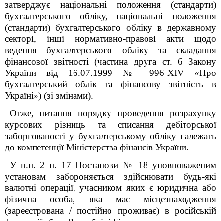
затверджує національні положення (стандарти)
бухгалтерського обліку, національні положення
(стандарти) бухгалтерського обліку в державному
секторі, інші нормативно-правові акти щодо
ведення бухгалтерського обліку та складання
фінансової звітності (частина друга ст. 6 Закону
України від 16.07.1999 № 996-XIV «Про
бухгалтерський облік та фінансову звітність в
Україні») (зі змінами).
Отже, питання порядку проведення розрахунку
курсових різниць та списання дебіторської
заборгованості у бухгалтерському обліку належать
до компетенції Міністерства фінансів України.
У п.п. 2 п. 17 Постанови № 18 уповноваженим
установам забороняється здійснювати будь-які
валютні операції, учасником яких є юридична або
фізична особа, яка має місцезнаходження
(зареєстрована / постійно проживає) в російській