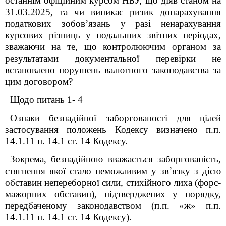
останнім офіційним курсом НБУ, що діяв станом на
31.03.2025, та чи виникає ризик донарахування
податкових зобов’язань у разі ненарахування
курсових різниць у подальших звітних періодах,
зважаючи на те, що контролюючим органом за
результатами документальної перевірки не
встановлено порушень валютного законодавства за
цим договором?
Щодо питань 1- 4
Ознаки безнадійної заборгованості для цілей
застосування положень Кодексу визначено п.п.
14.1.11 п. 14.1 ст. 14 Кодексу.
Зокрема, безнадійною вважається заборгованість,
стягнення якої стало неможливим у зв’язку з дією
обставин непереборної сили, стихійного лиха (форс-
мажорних обставин), підтверджених у порядку,
передбаченому законодавством (п.п. «ж» п.п.
14.1.11 п. 14.1 ст. 14 Кодексу).