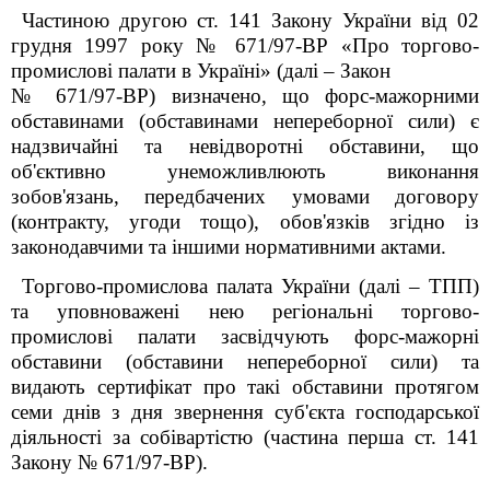
Частиною другою ст. 14
1
Закону України від 02
грудня 1997 року № 671/97-ВР «Про торгово-
промислові палати в Україні» (далі – Закон
№ 671/97-ВР) визначено, що форс-мажорними
обставинами (обставинами непереборної сили) є
надзвичайні та невідворотні обставини, що
об'єктивно унеможливлюють виконання
зобов'язань, передбачених умовами договору
(контракту, угоди тощо), обов'язків згідно із
законодавчими та іншими нормативними актами.
Торгово-промислова палата України (далі – ТПП)
та уповноважені нею регіональні торгово-
промислові палати засвідчують форс-мажорні
обставини (обставини непереборної сили) та
видають сертифікат про такі обставини протягом
семи днів з дня звернення суб'єкта господарської
діяльності за собівартістю (частина перша ст. 14
1
Закону № 671/97-ВР).