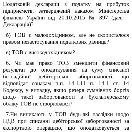
Податковій декларації з податку на прибуток
підприємств, затвердженій наказом Міністерства
фінансів України від 20.10.2015 № 897 (далі –
Декларація)?
б)
ТОВ є малодохідником, але не скористалося
правом незастосування податкових різниць?
в) ТОВ є високодохідником?
6. Чи має право ТОВ зменшити фінансовий
результат до оподаткування на суму списаної
безнадійної дебіторської заборгованості, що
відповідає ознакам п.п. 14.1.11 п. 14.1 ст. 14
Кодексу, у випадку, якщо резерв сумнівних боргів
щодо такої заборгованості в бухгалтерському
обліку ТОВ не створювався?
7.Чи виникають у ТОВ будь-які наслідки щодо
ПДВ при списанні дебіторської заборгованості за
експортною операцією, що оподатковується за