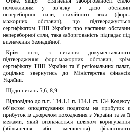
Отже, якщо стягнення заборгованості стало
неможливим у зв’язку з дією обставин
непереборної сили, стихійного лиха (форс-
мажорних обставин), що підтверджується
сертифікатом ТПП України про настання обставин
непереборної сили, така заборгованість підпадає під
визначення безнадійної.
Крім того, з питання документального
підтвердження форс-мажорних обставин, крім
сертифікату ТПП України та її регіональних палат,
доцільно звернутись до Міністерства фінансів
України.
Щодо питань 5,6, 8,9
Відповідно до п.п. 134.1.1 п. 134.1 ст. 134 Кодексу
об’єктом оподаткування податком на прибуток є
прибуток із джерелом походження з України та за її
межами, який визначається шляхом коригування
(збільшення або зменшення) фінансового