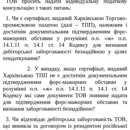
ТОВ
просить надати індивідуальну податкову
консультацію з таких питань:
1. Чи є сертифікат, виданий Харківською Торгово-
промисловою палатою (далі – ТПП), належним і
достатнім документальним підтвердженням форс-
мажорних обставин у розумінні п.п. «ж» п.п.
14.1.11 п. 14.1 ст. 14 Кодексу для визнання
дебіторської заборгованості безнадійною у цілях
оподаткування?
2.
У випадку, якщо сертифікат, виданий
Харківською ТПП не є достатнім документальним
підтвердженням форс-мажорних обставин у
розумінні п.п. «ж» п.п. 14.1.11 п. 14.1 ст. 14
Кодексу які саме документи ТОВ повинне надати
для підтвердження форс-мажорних обставин та
визнання заборгованості безнадійною?
3. Чи відповідає дебіторська заборгованість ТОВ,
що виникла за договором із резидентом російської