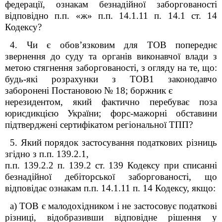
федерації, ознакам безнадійної заборгованості
відповідно п.п. «ж» п.п. 14.1.11 п. 14.1 ст. 14
Кодексу?
4. Чи є обов’язковим для ТОВ попереднє
звернення до суду та органів виконавчої влади з
метою стягнення заборгованості, з огляду на те, що:
будь-які розрахунки з ТОВ1 законодавчо
заборонені Постановою № 18; боржник є
нерезидентом, який фактично перебуває поза
юрисдикцією України; форс-мажорні обставини
підтверджені сертифікатом регіональної ТПП?
5. Який порядок застосування податкових різниць
згідно з п.п. 139.2.1,
п.п. 139.2.2 п. 139.2 ст. 139 Кодексу при списанні
безнадійної дебіторської заборгованості, що
відповідає ознакам п.п. 14.1.11 п. 14 Кодексу, якщо:
а) ТОВ є малодохідником і не застосовує податкові
різниці, відобразивши відповідне рішення у