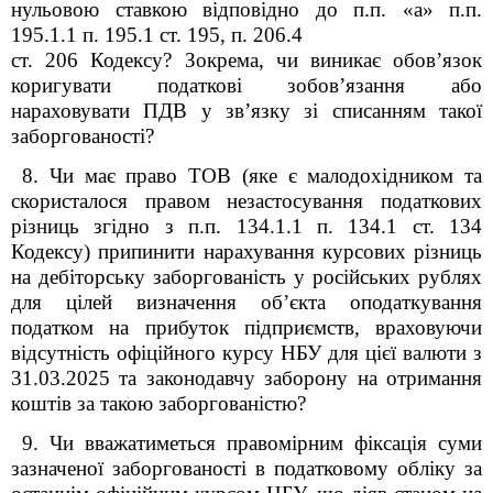
нульовою ставкою відповідно до п.п. «а» п.п.
195.1.1 п. 195.1 ст. 195, п. 206.4
ст. 206 Кодексу? Зокрема, чи виникає обов’язок
коригувати податкові зобов’язання або
нараховувати ПДВ у зв’язку зі списанням такої
заборгованості?
8. Чи має право ТОВ (яке є малодохідником та
скористалося правом незастосування податкових
різниць згідно з п.п. 134.1.1 п. 134.1 ст. 134
Кодексу) припинити нарахування курсових різниць
на дебіторську заборгованість у російських рублях
для цілей визначення об’єкта оподаткування
податком на прибуток підприємств, враховуючи
відсутність офіційного курсу НБУ для цієї валюти з
31.03.2025 та законодавчу заборону на отримання
коштів за такою заборгованістю?
9. Чи вважатиметься правомірним фіксація суми
зазначеної заборгованості в податковому обліку за