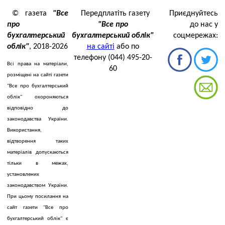
© газета
"Все
Передплатіть газету
Приєднуйтесь
про
"Все про
до нас у
бухгалтерський
бухгалтерський облік"
соцмережах:
облік"
, 2018-2026
на сайті
або по
телефону (044) 495-20-
Всі права на матеріали,
60
розміщені на сайті газети
"Все про бухгалтерський
облік" охороняються
відповідно до
законодавства України.
Використання,
відтворення таких
матеріалів допускаються
тільки в межах,
установлених
законодавством України.
При цьому посилання на
сайт газети "Все про
бухгалтерський облік" є