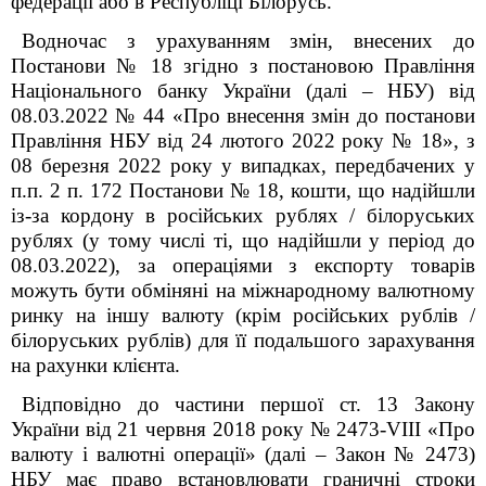
федерації або в Республіці Білорусь.
Водночас з урахуванням змін, внесених до
Постанови № 18 згідно з постановою Правління
Національного банку України (далі – НБУ) від
08.03.2022 № 44 «Про внесення змін до постанови
Правління НБУ від 24 лютого 2022 року № 18», з
08 березня 2022 року у випадках, передбачених у
п.п. 2 п. 17
2
Постанови № 18, кошти, що надійшли
із-за кордону в російських рублях / білоруських
рублях (у тому числі ті, що надійшли у період до
08.03.2022), за операціями з експорту товарів
можуть бути обміняні на міжнародному валютному
ринку на іншу валюту (крім російських рублів /
білоруських рублів) для її подальшого зарахування
на рахунки клієнта.
Відповідно до частини першої ст. 13 Закону
України від 21 червня 2018 року № 2473-VIII «Про
валюту і валютні операції» (далі – Закон № 2473)
НБУ має право встановлювати граничні строки