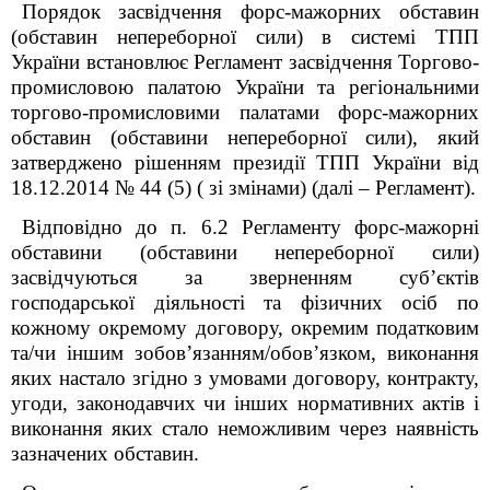
Порядок засвідчення форс-мажорних обставин
(обставин непереборної сили) в системі ТПП
України встановлює Регламент засвідчення Торгово-
промисловою палатою України та регіональними
торгово-промисловими палатами форс-мажорних
обставин (обставини непереборної сили), який
затверджено рішенням президії ТПП України від
18.12.2014 № 44 (5) ( зі змінами) (далі – Регламент).
Відповідно до п. 6.2 Регламенту форс-мажорні
обставини (обставини непереборної сили)
засвідчуються за зверненням суб’єктів
господарської діяльності та фізичних осіб по
кожному окремому договору, окремим податковим
та/чи іншим зобов’язанням/обов’язком, виконання
яких настало згідно з умовами договору, контракту,
угоди, законодавчих чи інших нормативних актів і
виконання яких стало неможливим через наявність
зазначених обставин.