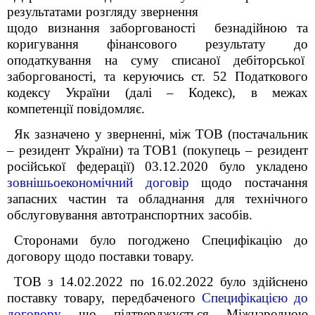
результатами розгляду звернення
щодо визнання заборгованості безнадійною та
коригування фінансового результату до
оподаткування на суму списаної дебіторської
заборгованості, та керуючись ст. 52 Податкового
кодексу України (далі – Кодекс), в межах
компетенції повідомляє.
Як зазначено у зверненні, між ТОВ (постачальник
– резидент України) та ТОВ1 (покупець – резидент
російської федерації) 03.12.2020 було укладено
зовнішьоекономічний договір
щодо постачання
запасних частин та обладнання для технічного
обслуговування автотранспортних засобів.
Сторонами було погоджено Специфікацію до
договору щодо поставки товару.
ТОВ з 14.02.2022 по 16.02.2022 було здійснено
поставку товару, передбаченого
Специфікацією до
договору
що підтверджується Міжнародною