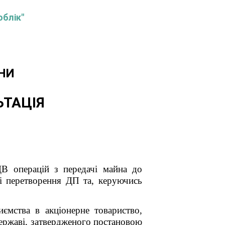
облік"
НИ
ЬТАЦІЯ
В операцій з передачі майна до
і перетворення ДП та,
керуючись
ємства в акціонерне товариство,
державі, затвердженого постановою