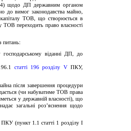
104) щодо ДП державним органом
о до вимог законодавства майно,
о капіталу ТОВ, що створюється в
алу ТОВ переходить право власності
 питань:
у господарському віданні ДП, до
 196.1
статті 196 розділу V
ПКУ,
майна після завершення процедури
едається (чи набуватиме ТОВ права
иметься у державній власності), що
надає загальні роз’яснення щодо
ПКУ (пункт 1.1 статті 1 розділу І