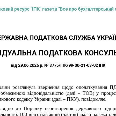
овий ресурс "ІПК" газети "Все про бухгалтерський 
ЕРЖАВНА ПОДАТКОВА СЛУЖБА УКРАЇ
ІДУАЛЬНА ПОДАТКОВА КОНСУЛ
від 29.06.2026 р. № 3775/ІПК/99-00-21-03-02 ІПК
раїни розглянула звернення щодо оподаткування ПД
з обмеженою відповідальністю (далі – ТОВ) у процес
аткового кодексу України (далі – ПКУ), повідомляє.
повідно до Порядку перетворення державного підпри
льністю, 100 відсотків акцій (часток) якого належать 