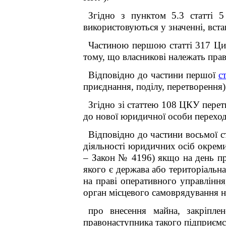
Згідно з пунктом 5.3 статті 
використовуються у значенні, вст
Частиною першою статті 317 Ци
тому, що власникові належать пра
Відповідно до частини першої
с
приєднання, поділу, перетворення)
Згідно зі статтею 108 ЦКУ перет
до нової юридичної особи переход
Відповідно до частини восьмої с
діяльності юридичних осіб окреми
– Закон № 4196) якщо на день пр
якого є держава або територіальна
на праві оперативного управлінн
орган місцевого самоврядування на
про внесення майна, закріпле
правонаступника такого підприємст