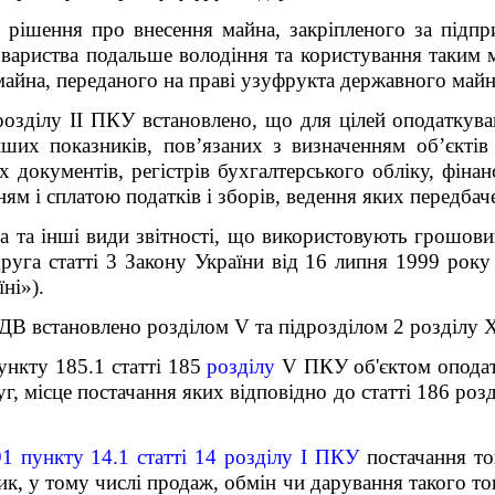
 рішення про внесення майна, закріпленого за підпр
товариства подальше володіння та користування таки
майна, переданого на праві узуфрукта державного майн
розділу ІІ ПКУ встановлено, що для цілей оподаткува
інших показників, пов’язаних з визначенням об’єктів
х документів, регістрів бухгалтерського обліку, фінан
ням і сплатою податків і зборів, ведення яких передба
на та інші види звітності, що використовують грошов
 друга статті 3 Закону України від 16 липня 1999 ро
їні»).
ДВ встановлено розділом V та підрозділом 2 розділу
ункту 185.1 статті 185
розділу
V
ПКУ об'єктом оподат
уг, місце постачання яких відповідно до статті 186 роз
91 пункту 14.1 статті 14 розділу І ПКУ
постачання то
, у тому числі продаж, обмін чи дарування такого тов