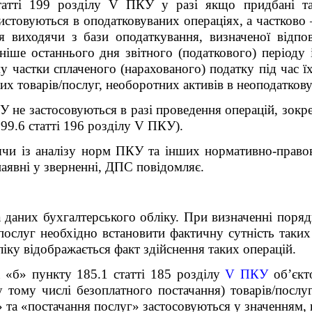
атті 199 розділу V ПКУ у разі якщо придбані та/
истовуються в оподатковуваних операціях, а частково –
ня виходячи з бази оподаткування, визначеної відпо
ніше останнього дня звітного (податкового) періоду 
 частки сплаченого (нарахованого) податку під час ї
ких товарів/послуг, необоротних активів в неоподатков
У не застосовуються в разі проведення операцій, зокр
99.6 статті 196 розділу V ПКУ).
чи із аналізу норм ПКУ та інших нормативно-правов
наявні у зверненні, ДПС повідомляє.
а даних бухгалтерського обліку. При визначенні поря
послуг необхідно встановити фактичну сутність таких 
іку відображається факт здійснення таких операцій.
а «б» пункту 185.1 статті 185 розділу
V ПКУ
об’єкт
у тому числі безоплатного постачання) товарів/посл
 та «постачання послуг» застосовуються у значенням,