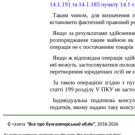
14.1.191 та 14.1.185 пункту 14.1 с
Таким чином, для визначення п
встановити фактичний правовий ре
Якщо за результатами здійснення
розпоряджання таким майном як в
операція не є постачанням товарів
Якщо ж відповідна операція здій
неї можуть застосовуватися полож
перетворення юридичних осіб не 
За такою операцією згідно з пу
статті 199 розділу V ПКУ не заст
Індивідуальна податкова консу
податків, якому надано таку консул
© газета
"Все про бухгалтерський облік"
, 2018-2026
Всі права на матеріали, розміщені на сайті газети "Все про бухгалтерський облік"