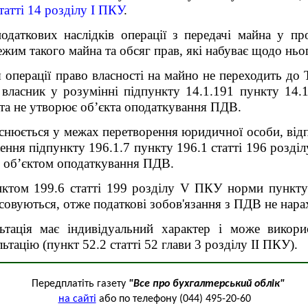
татті 14 розділу І ПКУ
.
одаткових наслідків операції з передачі майна у п
жим такого майна та обсяг прав, які набуває щодо нь
 операції право власності на майно не переходить до 
ласник у розумінні підпункту 14.1.191 пункту 14.1 
 та не утворює об’єкта оподаткування ПДВ.
снюється у межах перетворення юридичної особи, відпо
ення підпункту 196.1.7 пункту 196.1 статті 196 розді
є об’єктом оподаткування ПДВ.
нктом 199.6 статті 199 розділу V ПКУ норми пункту 
осовуються, отже податкові зобов'язання з ПДВ не нара
льтація має індивідуальний характер і може викор
ьтацію (пункт 52.2 статті 52 глави 3 розділу ІІ ПКУ).
Передплатіть газету
"Все про бухгалтерський облік"
на сайті
або по телефону (044) 495-20-60