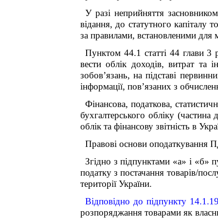
У разі неприйняття засновником
відання, до статутного капіталу 
за правилами, встановленими для 
Пунктом 44.1 статті 44 глави 3 
вести облік доходів, витрат та 
зобов’язань, на підставі первинни
інформації, пов’язаних з обчислен
Фінансова, податкова, статистич
бухгалтерського обліку (частина
облік та фінансову звітність в Укра
Правові основи оподаткування П
Згідно з підпунктами «а» і «б» п
податку з постачання товарів/посл
території України.
Відповідно до підпункту 14.1.1
розпоряджання товарами як власник