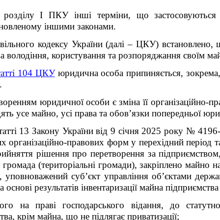
5 розділу I ПКУ інші терміни, що застосовуютьс
ановленому іншими законами.
вільного кодексу України
(далі – ЦКУ)
встановлено, 
ва володіння, користування та розпоряджання своїм ма
татті 104 ЦКУ
юридична особа припиняється, зокрема, в
.
воренням юридичної особи є зміна її організаційно-пр
ять усе майно, усі права та обов’язки попередньої юр
татті 13 Закону України від 9 січня 2025 року № 4196
х організаційно-правових форм у перехідний період т
ийняття рішення про перетворення за підприємством
 громада (територіальні громади), закріплено майно н
я, уповноважений суб’єкт управління об’єктами держа
 основі результатів інвентаризації майна підприємств
ного на праві господарського відання, до статутн
ва, крім майна, що не підлягає приватизації;