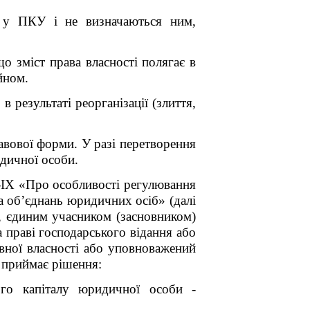
я у ПКУ і не визначаються ним,
що зміст права власності полягає в
йном.
 результаті реорганізації (злиття,
авової форми. У разі перетворення
идичної особи.
-
IX
«Про особливості регулювання
а об’єднань юридичних осіб» (далі
, єдиним учасником (засновником)
а праві господарського відання або
вної власності або уповноважений
а приймає рішення:
ого капіталу юридичної особи -