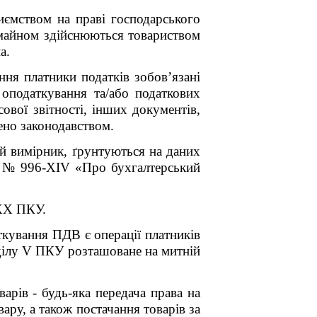
иємством на праві господарського
м майном здійснюються товариством
а.
ння платники податків зобов’язані
 оподаткування та/або податкових
сової звітності, інших документів,
чено законодавством.
ий вимірник, ґрунтуються на даних
ку № 996-XIV «Про бухгалтерський
 XX ПКУ.
кування ПДВ є операції платників
ділу
V
ПКУ розташоване на митній
варів - будь-яка передача права на
ару, а також постачання товарів за