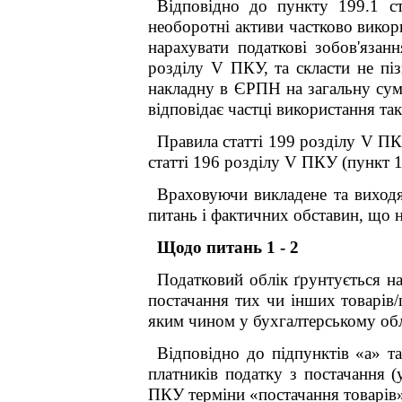
Відповідно до пункту 199.1 ст
необоротні активи частково викор
нарахувати податкові зобов'язан
розділу V ПКУ, та скласти не піз
накладну в ЄРПН на загальну суму
відповідає частці використання та
Правила статті 199 розділу V ПК
статті 196 розділу V ПКУ (пункт 1
Враховуючи викладене та виходя
питань і фактичних обставин, що 
Щодо питань 1 - 2
Податковий облік ґрунтується н
постачання тих чи інших товарів/
яким чином у бухгалтерському обл
Відповідно до підпунктів «а» т
платників податку з постачання (
ПКУ терміни «постачання товарів»