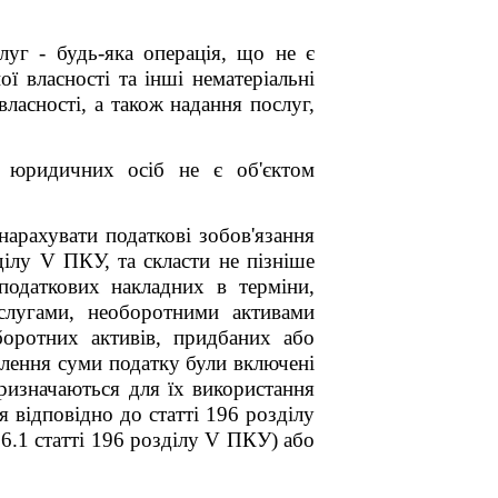
луг - будь-яка операція, що не є
ої власності та інші нематеріальні
ласності, а також надання послуг,
я) юридичних осіб не є об'єктом
арахувати податкові зобов'язання
зділу
V
ПКУ, та скласти не пізніше
податкових накладних в терміни,
ослугами, необоротними активами
боротних активів, придбаних або
влення суми податку були включені
призначаються для їх використання
 відповідно до статті 196 розділу
6.1 статті 196 розділу
V
ПКУ) або