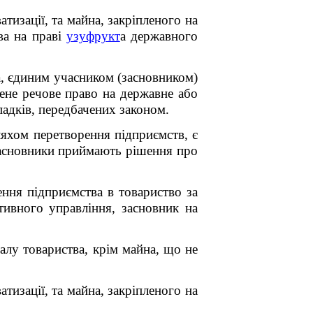
тизації, та майна, закріпленого на
ва на праві
узуфрукт
а державного
а, єдиним учасником (засновником)
сене речове право на державне або
адків, передбачених законом.
яхом перетворення підприємств, є
асновники приймають рішення про
ння підприємства в товариство за
тивного управління, засновник на
талу товариства, крім майна, що не
тизації, та майна, закріпленого на