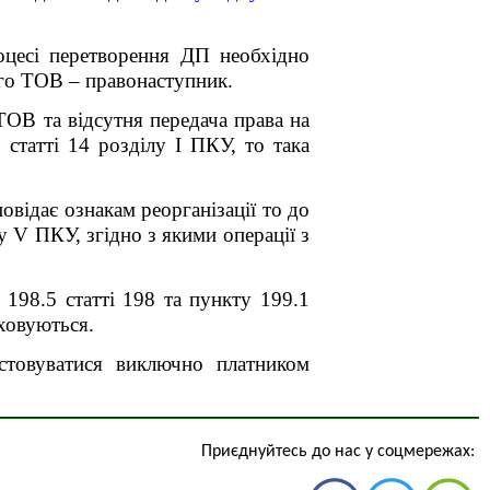
роцесі перетворення ДП необхідно
ого ТОВ – правонаступник.
ТОВ та відсутня передача права на
статті 14 розділу І ПКУ, то така
відає ознакам реорганізації то до
лу
V
ПКУ, згідно з якими операції з
198.5 статті 198 та пункту 199.1
ховуються.
истовуватися виключно платником
Приєднуйтесь до нас у соцмережах: