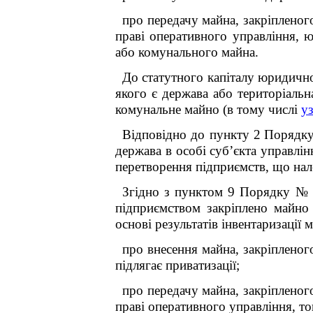
про передачу майна, закріпленого
праві оперативного управління, 
або комунального майна.
До статутного капіталу юридичн
якого є держава або територіальн
комунальне майно (в тому числі
у
Відповідно до пункту 2
Порядк
держава в особі суб’єкта управлін
перетворення підприємств, що нал
Згідно з пунктом 9 Порядку № 
підприємством закріплено майно 
основі результатів інвентаризації
про внесення майна, закріпленого
підлягає приватизації;
про передачу майна, закріпленого
праві оперативного управління, т