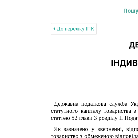
Пошук
До переліку IПК
Д
ІНДИВ
Державна податкова служба Ук
статутного капіталу товариства 
статтею 52 глави 3 розділу ІІ Под
Як зазначено у зверненні, від
товариство з обмеженою відповіда