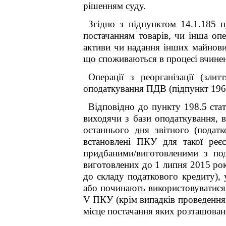
рішенням суду.
Згідно з підпунктом 14.1.185 п
постачанням товарів, чи інша опер
активи чи надання інших майнових
що споживаються в процесі вчиненн
Операції з реорганізації (зли
оподаткування ПДВ (підпункт 196.
Відповідно до пункту 198.5 ста
виходячи з бази оподаткування, в
останнього дня звітного (подат
встановлені ПКУ для такої реєс
придбаними/виготовленими з под
виготовлених до 1 липня 2015 рок
до складу податкового кредиту), 
або починають використовуватися,
V
ПКУ (крім випадків проведення 
місце постачання яких розташоване