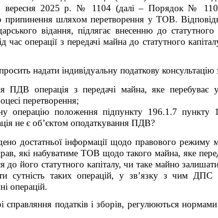
д 8 вересня 2025 р. № 1104 (далі – Порядок № 1
о припинення шляхом перетворення у ТОВ. Відповідн
дарського відання, підлягає внесенню до статутног
ід час операції з передачі майна до статутного капіт
осить надати індивідуальну податкову консультацію з
ня ПДВ операція з передачі майна, яке перебуває 
оцесі перетворення;
ну операцію положення підпункту 196.1.7 пункту
ація не є об’єктом оподаткування ПДВ?
едено достатньої інформації щодо правового режиму 
рав, які набуватиме ТОВ щодо такого майна, яке пер
ся до його статутного капіталу, чи таке майно залишат
ати сутність таких операцій, у зв’язку з чим ДПС 
ні операцій.
 справляння податків і зборів, регулюються нормами 