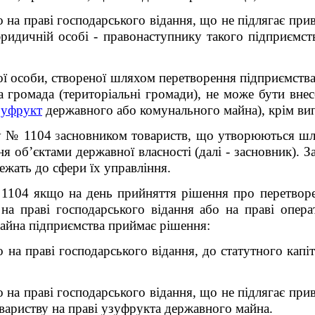
 на праві господарського відання, що не підлягає прива
юридичній особі - правонаступнику такого підприємст
ої особи, створеної шляхом перетворення підприємств
а громада (територіальні громади), не може бути вне
зуфрукт
державного або комунального майна), крім вип
у № 1104
з
асновником товариств, що утворюються шл
ня об’єктами державної власності (далі - засновник).
З
ежать до сфери їх управління.
1104 якщо на день прийняття рішення про перетворе
на праві господарського відання або на праві опера
 майна підприємства приймає рішення:
 на праві господарського відання, до статутного капі
 на праві господарського відання, що не підлягає прива
овариству на праві узуфрукта державного майна.