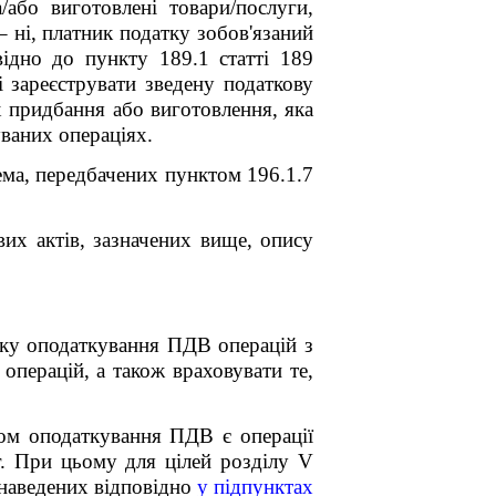
або виготовлені товари/послуги,
 ні, платник податку зобов'язаний
відно до пункту 189.1 статті 189
і зареєструвати зведену податкову
х придбання або виготовлення, яка
уваних операціях.
ема, передбачених пунктом 196.1.7
их актів, зазначених вище, опису
дку оподаткування ПДВ операцій з
операцій, а також враховувати те,
ом оподаткування ПДВ є операції
уг. При цьому для цілей розділу V
 наведених відповідно
у
підпунктах