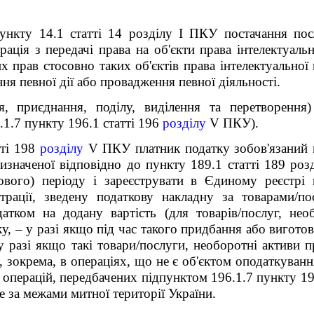
ункту 14.1 статті 14 розділу І ПКУ постачання пос
ація з передачі права на об'єкти права інтелектуальн
 прав стосовно таких об'єктів права інтелектуальної в
я певної дії або провадження певної діяльності.
ття, приєднання, поділу, виділення та перетворенн
1.7 пункту 196.1 статті 196
розділу
V
ПКУ).
тті 198
розділу
V
ПКУ платник податку зобов'язаний н
изначеної відповідно до пункту 189.1 статті 189 ро
кового) періоду і зареєструвати в Єдиному реєстрі 
трації, зведену податкову накладну за товарами/п
атком на додану вартість (для товарів/послуг, нео
у, – у разі якщо під час такого придбання або вигото
у разі якщо такі товари/послуги, необоротні активи 
 зокрема, в операціях, що не є об'єктом оподаткування
операцій, передбачених підпунктом 196.1.7 пункту 19
 за межами митної території України.