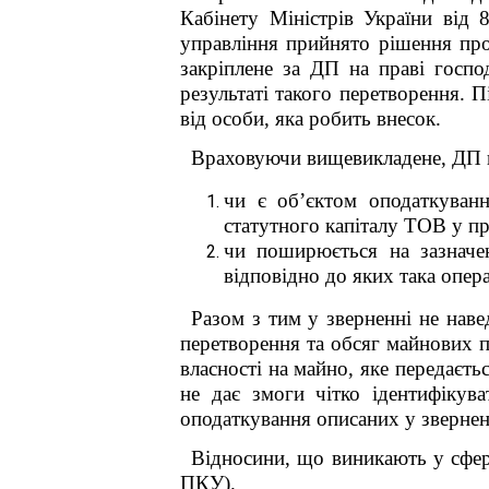
Кабінету Міністрів України ві
управління прийнято рішення пр
закріплене за ДП на праві госпо
результаті такого перетворення. П
від особи, яка робить внесок.
Враховуючи вищевикладене, ДП пр
чи є об’єктом оподаткуван
статутного капіталу ТОВ у пр
чи поширюється на зазначе
відповідно до яких така опер
Разом з тим у зверненні не нав
перетворення та обсяг майнових п
власності на майно, яке передаєть
не дає змоги чітко ідентифікув
оподаткування описаних у звернен
Відносини, що виникають у сфері
ПКУ).