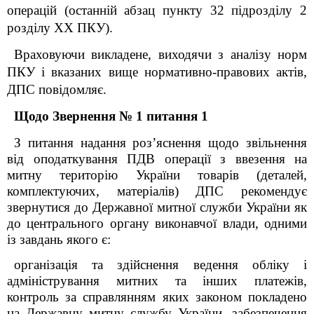
операцій (останній абзац пункту 32 підрозділу 2
розділу XX ПКУ).
Враховуючи викладене, виходячи з аналізу норм
ПКУ і вказаних вище нормативно-правових актів,
ДПС повідомляє.
Щодо Звернення № 1 питання 1
З питання надання роз’яснення щодо звільнення
від оподаткування ПДВ операції з ввезення на
митну територію України товарів (деталей,
комплектуючих, матеріалів) ДПС рекомендує
звернутися до Державної митної служби України як
до центрального органу виконавчої влади, одними
із завдань якого є:
організація та здійснення ведення обліку і
адміністрування митних та інших платежів,
контроль за справлянням яких законом покладено
на Державну митну службу України, забезпечення