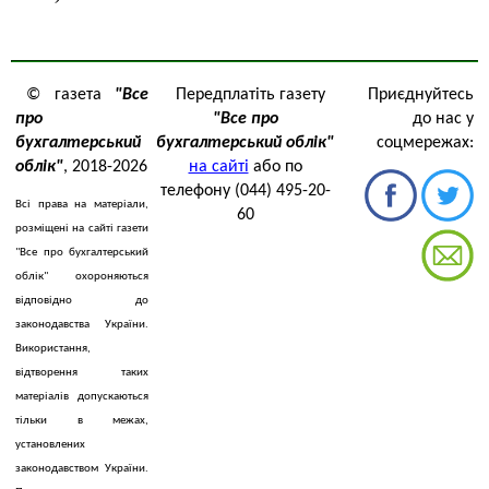
© газета
"Все
Передплатіть газету
Приєднуйтесь
про
"Все про
до нас у
бухгалтерський
бухгалтерський облік"
соцмережах:
облік"
, 2018-2026
на сайті
або по
телефону (044) 495-20-
Всі права на матеріали,
60
розміщені на сайті газети
"Все про бухгалтерський
облік" охороняються
відповідно до
законодавства України.
Використання,
відтворення таких
матеріалів допускаються
тільки в межах,
установлених
законодавством України.