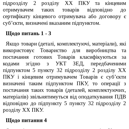
підрозділу 2 розділу ХХ ПКУ
та кінцевим
отримувачем таких товарів відповідно до
сертифікату кінцевого отримувача або договору є
суб’єкти, визначені
вказаним
підпунктом.
Щодо питань 1 - 3
Якщо
товар
и
(детал
і
, комплектуюч
і
, матеріал
и
)
, які
використовує Товариство
для виробництва та
постачання готових Товарів
класифікуються за
кодами згідно з УКТ ЗЕД, передбаченими
підпунктом 5 пункту 32 підрозділу 2 розділу ХХ
ПКУ
і кінцевим отримувачем Товарів є суб’єкти
визначені таким підпунктом ПКУ, то операції з
постачання таких товарів
(деталей, комплектуючих,
матеріалів)
звільнятимуться від оподаткування ПДВ
відповідно до підпункту 5 пункту 32 підрозділу 2
розділу ХХ ПКУ.
Щодо
питання
4