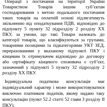
О
перації з постачання на території України
Товариством Товарів іншим суб’єктам
господарювання з метою подальшого постачання
таких товарів на оплатній основі
підлягатимуть
звільненню від оподаткування ПДВ, відповідно до
підпункту 5 пункту 32 підрозділу 2 розділу XX
ПКУ, за умови, що такі Товари
належать до
категорії товарів, що класифікуються за групами,
товарними позиціями та підкатегоріями УКТ ЗЕД,
перерахованими у вказаному підпункті ПКУ і
кінцевим їх отримувачем відповідно до договору
або сертифікату кінцевого споживача є суб’єкт,
зазначений у
підпункт
і
5 пункту 32 підрозділу 2
розділу ХХ ПКУ
.
Індивідуальна податкова консультація має
індивідуальний
характер і може використовуватися
виключно платником податків, якому надано таку
консультацію (пункт 52.2 статті 52 глави 3 розділу ІІ
ПКУ).