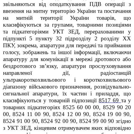
звільняються від оподаткування ПДВ операції з
ввезення на митну територію України та постачання
на митній території України
товарів,
що
класифікуються за групами, товарними позиціями
та підкатегоріями УКТ ЗЕД, перерахованими у
підпункті 5 пункту 32
підрозділу 2 розділу
XX
ПКУ, зокрема, апаратури для передачі та приймання
голосу, зображень та іншої інформації, включаючи
апаратуру для комунікації в мережі дротового або
бездротового зв’язку, апаратури прослуховування
направленої дії, радіостанцій
ультракороткохвильового і короткохвильового
діапазону військового призначення, розвідувально-
сигнальної апаратури, їх частин і приладдя, що
класифікуються у товарній підпозиції
8517 69
та у
товарних підкатегоріях 8525 60 00 00, 8529 90 20
00, 8524 11 00 90, 8524 12 00 90, 8524 19 00 90,
8524 91 00 90, 8524 92 00 90, 8524 99 00 90 згідно
з УКТ ЗЕД, кінцевим отримувачем
яких відповідно