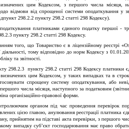
визначених цим Кодексом, з першого числа місяця, н
щодо відмови від спрощеної системи оподаткування у зв
98.2.2 пункту 298.2 статті 298 Кодексу).
оподаткування платниками єдиного податку першої -
т
.2.3 пункту 298.2 статті 298 Кодексу.
анням того, що Товариство є в ліцензійному реєстрі «О
діяльності, тому відповідно до норм Кодексу з 01.01.2
ліку та звітності.
кту 298.2.3 пункту 298.2 статті 298 Кодексу платники є
 визначених цим Кодексом, у таких випадках та в строк
стосовувати спрощену систему оподаткування, або неві
першого числа місяця, наступного за податковим (звітни
зміна організаційно-правової форми.
онтролюючим органом під час проведення перевірок по
овлених цією главою, анулювання реєстрації платника єд
ану, прийнятим на підставі акта перевірки, з першого чис
кому випадку суб’єкт господарювання має право обрат