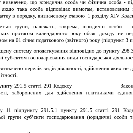
у визначено, що юридична особа чи фізична особа - п
 якщо така особа відповідає вимогам, встановленим 
атку в порядку, визначеному главою 1 розділу XIV Коде
етьої групи, належать, зокрема, юридичні особи – с
яких протягом календарного року обсяг доходу не пе
ном на 01 січня податкового (звітного) року (підпункт 3 п
ену систему оподаткування відповідно до пункту 298.3 с
ані суб'єктом господарювання види господарської діяльно
визначено перелік видів діяльності, здійснення яких не 
ітності.
ими до пункту 291.5 статті 291 Кодексу
Зако
ності, заборонених для здійснення платниками єдин
ту 11 підпункту 291.5.1 пункту 291.5 статті 291 Код
ої групи суб’єкти господарювання (юридичні особи та