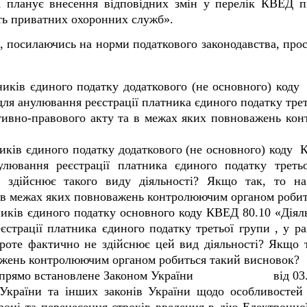
та планує внесення відповідних змін у перелік КВЕД п
ть приватних охоронних служб».
, посилаючись на норми податкового законодавства, прос
тників єдиного податку додаткового (не основного) ко
я анулювання реєстрації платника єдиного податку треть
ативно-правового акту та в межах яких повноважень ко
тників єдиного податку додаткового (не основного) коду
лювання реєстрації платника єдиного податку треть
 здійснює такого виду діяльності? Якщо так, то на
 в межах яких повноважень контролюючим органом робит
тників єдиного податку основного коду КВЕД 80.10
«Діял
страції платника єдиного податку третьої групи , у ра
роте фактично не здійснює цей вид діяльності?
Якщо т
ажень контролюючим органом робиться такий висновок?
 прямо встановлене
Законом України
від 0
 України та інших законів України щодо особливостей