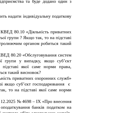
ідприємства та буде додано один з
ить надати індивідуальну податкову
ду КВЕД 80.10
«Діяльність приватних
ої групи ? Якщо так, то на підставі
нтролюючим органом робиться такий
 КВЕД 80.20
«Обслуговування систем
ої групи у випадку, якщо суб’єкт
 підставі якої саме норми права,
ься такий висновок?
ьність приватних охоронних служб»
зі якщо суб
’
єкт господарювання є
ак, то на підставі якої саме норми
3.12.2025 №
4698 – ІХ
«
Про внесення
 оподаткування банків податком на