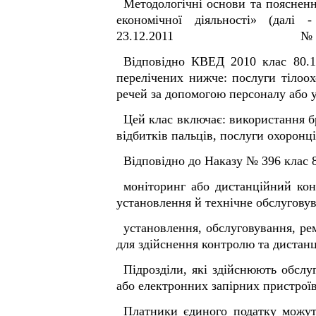
Методологічні основи та пояс
економічної діяльності» (далі
23.12.2011 № 396 (дал
Відповідно КВЕД 2010 клас 80.1
перелічених нижче: послуги тілоо
речей за допомогою персоналу або у
Цей клас включає: використання бр
відбитків пальців, послуги охоронці
Відповідно до Наказу № 396 клас 
моніторинг або дистанційний конт
установлення й технічне обслугову
установлення, обслуговування, ре
для здійснення контролю та дистан
Підрозділи, які здійснюють обслу
або електронних запірних пристроїв,
Платники єдиного податку можуть