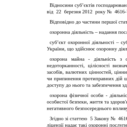
Відносини суб’єктів господарюванн
від 22 березня 2012 року № 4616-V
Відповідно до частини першої стат
охоронна діяльність – надання пос
суб’єкт охоронної діяльності – с
України, що здійснює охоронну діял
охорона майна - діяльність з о
недоторканності, цілісності визн
засобів, валютних цінностей, цінн
чи припинення протиправних дій щ
доступу до нього та забезпечення 
охорона фізичної особи - діяльні
особистої безпеки, життя та здоров
негативного безпосереднього впливу
Згідно зі статтею 5 Закону № 4616
ліцензії надає такі охоронні послуги