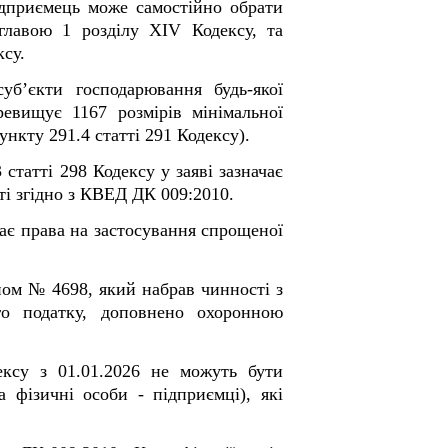
ідприємець може самостійно обрати
главою 1 розділу XIV Кодексу, та
ксу.
уб’єкти господарювання будь-якої
ревищує 1167 розмірів мінімальної
ункту 291.4 статті 291 Кодексу).
татті 298 Кодексу у заяві зазначає
сті згідно з КВЕД ДК 009:2010.
дає права на застосування спрощеної
ном № 4698
, який набрав чинності з
ого податку, доповнено охоронною
ексу з 01.01.2026 не можуть бути
 фізичні особи - підприємці), які