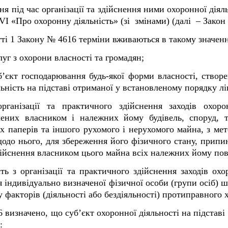
я під час організації та здійснення ними охоронної дія
I «Про охоронну діяльність» (зі змінами) (далі – Закон
ті 1 Закону № 4616 терміни вживаються в такому значенн
луг з охорони власності та громадян;
уб’єкт господарювання будь-якої форми власності, створ
ьність на підставі отриманої у встановленому порядку ліц
рганізації та практичного здійснення заходів охор
ачених власником і належних йому будівель, споруд, т
их паперів та іншого рухомого і нерухомого майна, з ме
одо нього, для збереження його фізичного стану, припи
здійснення власником цього майна всіх належних йому по
сть з організації та практичного здійснення заходів ох
'я індивідуально визначеної фізичної особи (групи осіб)
 факторів (діяльності або бездіяльності) протиправного х
 визначено, що суб’єкт охоронної діяльності на підстав
: