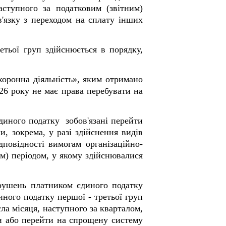
аступного за податковим (звітним)
'язку з переходом на сплату інших
ретьої груп здійснюється в порядку,
хоронна діяльність», яким отримано
026 року не має права перебувати на
диного податку зобов'язані перейти
и, зокрема, у разі здійснення видів
дповідності вимогам організаційно-
м) періодом, у якому здійснювалися
рушень платником єдиного податку
иного податку першої - третьої груп
ла місяця, наступного за кварталом,
и або перейти на спрощену систему