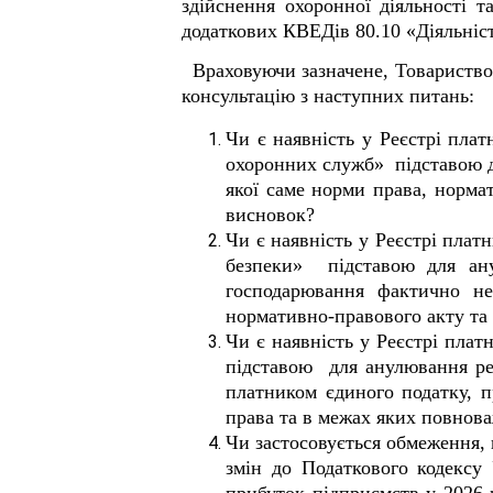
здійснення охоронної діяльності 
додаткових КВЕДів 80.10 «Діяльніс
Враховуючи зазначене, Товариство
консультацію з наступних питань:
Чи є наявність у Реєстрі пла
охоронних служб» підставою дл
якої саме норми права, норм
висновок?
Чи є наявність у Реєстрі пла
безпеки» підставою для ану
господарювання фактично не
нормативно-правового акту та
Чи є наявність у Реєстрі пла
підставою для анулювання реє
платником єдиного податку, п
права та в межах яких повнов
Чи застосовується обмеження,
змін до Податкового кодексу