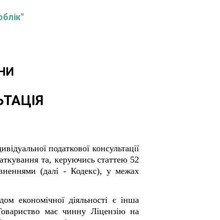
облік"
НИ
ЬТАЦІЯ
ивідуальної податкової консультації
ткування та, керуючись статтею 52
неннями (далі - Кодекс), у межах
ом економічної діяльності є інша
Товариство має чинну Ліцензію на