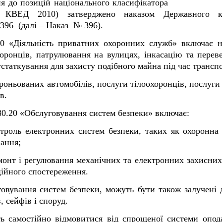
нення до позицій національного класифікатора Д
 - КВЕД 2010) затверджено наказом Державного к
і – Наказ № 396).
0 «Діяльність приватних охоронних служб» включає на
хоронців, патрулювання на вулицях, інкасацію та пере
статкування для захисту подібного майна під час трансп
оньованих автомобілів, послуги тілоохоронців, послуги д
в.
80.20 «Обслуговування систем безпеки» включає:
роль електронних систем безпеки, таких як охоронна т
вання;
монт і регулювання механічних та електронних захисних 
ційного спостереження.
говування систем безпеки, можуть бути також залучені
 сейфів і споруд.
 самостійно відмовитися від спрощеної системи опода