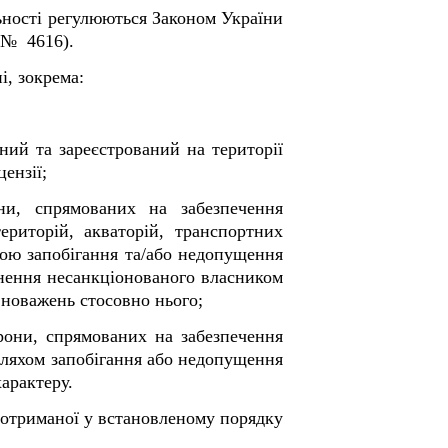
льності регулюються Законом України
 № 4616).
і, зокрема:
ений та зареєстрований на території
ензії;
они, спрямованих на забезпечення
ериторій, акваторій, транспортних
тою запобігання та/або недопущення
нення несанкціонованого власником
вноважень стосовно нього;
орони, спрямованих на забезпечення
 шляхом запобігання або недопущення
арактеру.
і отриманої у встановленому порядку