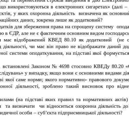
році та перенесення строків введення в дію Електронної
що використовуються в електронних сигаретах» (далі –
тів, у яких охоронна діяльність визначена як основний
раційних даних, зокрема лише як додатковий?
датків для збереження права на спрощену систему опода
ю в ЄДР, але не є фактичним основним видом господарськ
я має відображений КВЕД 80.10 як додатковий (не о
д діяльності, чи має він право не відображати даний 
ної системи оподаткування, на підставі якої формується
, встановлені Законом № 4698 стосовно КВЕДу 80.20 «
лідувань» у випадку, якщо вони є основними видами дія
аві якої саме норми; якого нормативно- правового доку
ронної діяльності, зроблено такий висновок про ві
илами (на підставі яких правил та нормативних актів)
и та визначати чи відноситься охоронна діяльність до
идичної особи – суб’єкта підприємницької діяльності?