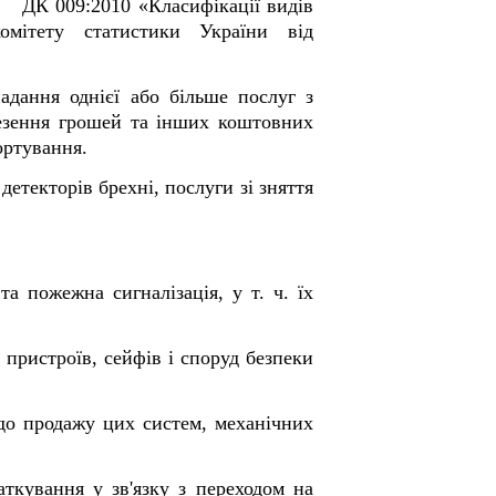
К 009:2010 «Класифікації видів
омітету статистики України від
дання однієї або більше послуг з
везення грошей та інших коштовних
ортування.
етекторів брехні, послуги зі зняття
а пожежна сигналізація, у т. ч. їх
пристроїв, сейфів і споруд безпеки
 до продажу цих систем, механічних
ткування у зв'язку з переходом на