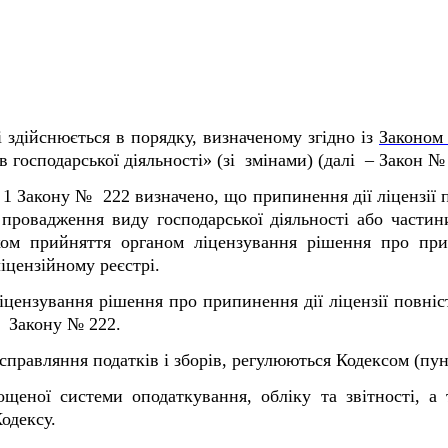
 здійснюється в порядку, визначеному згідно із
Законом
 господарської діяльності» (зі змінами) (далі – Закон №
і 1 Закону № 222 визначено, що
припинення дії
ліцензії
провадження виду господарської діяльності або частини
ом прийняття органом ліцензування рішення про прип
іцензійному реєстрі.
іцензування рішення про припинення дії ліцензії повніс
кону № 222.
правляння податків і зборів, регулюються Кодексом (пунк
ощеної системи оподаткування, обліку та звітності, а
одексу.