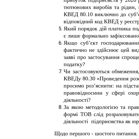
прибуток підприємств у 2026 
тютюнових виробів та рідин, 
КВЕД 80.10 виключно до суб’єк
відповідний код КВЕД у реєст
Який порядок дій платника по
є лише формально зафіксовано
Якщо суб’єкт господарюванн
фактично не здійснює цей ви
заяві про застосування спроще
податку?
Чи застосовуються обмеження
КВЕДу 80.30 «Проведення розс
просимо роз’яснити: на підст
правовідносини у сфері охо
діяльності?
За якою методологією та прав
формі ТОВ слід розраховуват
діяльності підприємства як юр
Щодо першого - шостого питання.