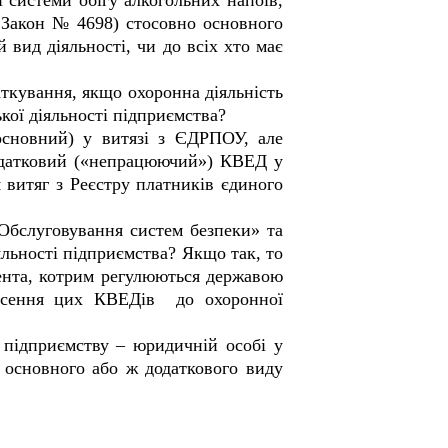
 системи обігу алкогольних напоїв,
 Закон № 4698) стосовно основного
 вид діяльності, чи до всіх
хто має
ткування, якщо охоронна діяльність
ої діяльності підприємства?
сновний) у витязі з ЄДРПОУ, але
додатковий («непрацюючий») КВЕД у
 витяг з Реєстру платників єдиного
Обслуговування систем безпеки» та
льності підприємства? Якщо так, то
мента, котрим регулюються державою
днесення цих КВЕДів до охоронної
 підприємству – юридичній особі у
 основного або ж додаткового виду