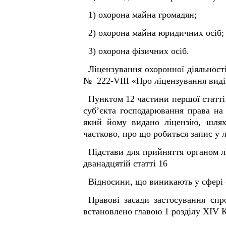
1) охорона майна громадян;
2) охорона майна юридичних осіб;
3) охорона фізичних осіб.
Ліцензування охоронної діяльності
№ 222-VIII «Про ліцензування видів
Пунктом 1
2
частини першої статт
суб’єкта господарювання права на 
який йому видано ліцензію, шлях
частково, про що робиться запис у л
Підстави для прийняття органом л
дванадцятій статті 16 За
Відносини, що виникають у сфері с
Правові засади застосування спр
встановлено главою 1 розділу XIV К