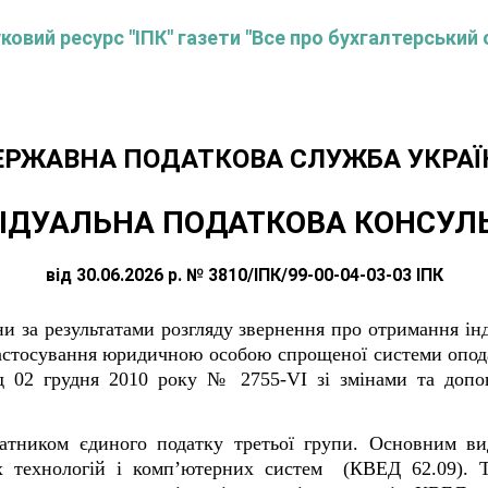
овий ресурс "ІПК" газети "Все про бухгалтерський 
ЕРЖАВНА ПОДАТКОВА СЛУЖБА УКРАЇ
ІДУАЛЬНА ПОДАТКОВА КОНСУЛ
від 30.06.2026 р. № 3810/ІПК/99-00-04-03-03 ІПК
и за результатами розгляду звернення про отримання інд
астосування юридичною особою спрощеної системи опода
 02 грудня 2010 року № 2755-VI зі змінами та допов
атником єдиного податку третьої групи. Основним вид
х технологій і комп’ютерних систем (КВЕД 62.09). 