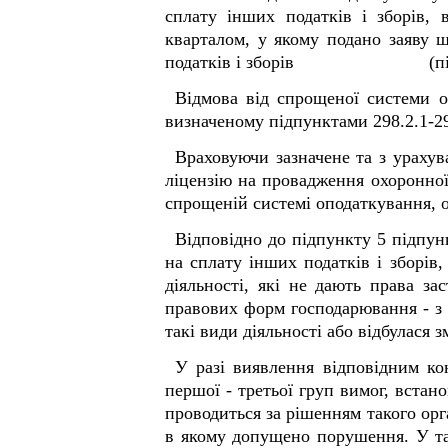
сплату інших податків і зборів, 
кварталом, у якому подано заяву 
податків і зборів (підпункт 2
Відмова від спрощеної системи 
визначеному підпунктами 298.2.1-298
Враховуючи зазначене та з урахув
ліцензію на провадження охоронної 
спрощеній системі оподаткування, об
Відповідно до підпункту 5 підпун
на сплату інших податків і зборів,
діяльності, які не дають права за
правових форм господарювання - з 
такі види діяльності або відбулася 
У разі виявлення відповідним к
першої - третьої груп вимог, встан
проводиться за рішенням такого орг
в якому допущено порушення. У та