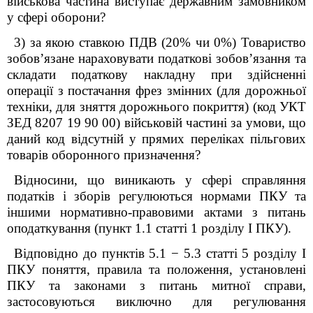
військова частина виступає державним замовником
у сфері оборони?
3) за якою ставкою ПДВ (20% чи 0%) Товариство
зобов’язане нараховувати податкові зобов’язання та
складати податкову накладну при здійсненні
операції з постачання фрез змінних (для дорожньої
техніки, для зняття дорожнього покриття) (код УКТ
ЗЕД 8207 19 90 00) військовій частині за умови, що
даний код відсутній у прямих переліках пільгових
товарів оборонного призначення?
Відносини, що виникають у сфері справляння
податків і зборів регулюються нормами
ПКУ
та
іншими нормативно-правовими актами з питань
оподаткування (пункт 1.1 статті 1 розділу І ПКУ).
Відповідно до пунктів 5.1
−
5.3 статті 5 розділу I
ПКУ
поняття, правила та положення, установлені
ПКУ та законами з питань митної справи,
застосовуються виключно для регулювання