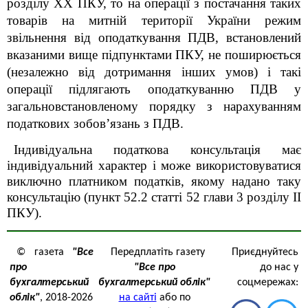
розділу XX ПКУ, то на операції з постачання таких
товарів на митній території України режим
звільнення від оподаткування ПДВ, встановлений
вказаними вище підпунктами ПКУ, не поширюється
(незалежно від дотримання інших умов) і такі
операції підлягають оподаткуванню ПДВ у
загальновстановленому порядку з нарахуванням
податкових зобов’язань з ПДВ.
Індивідуальна податкова консультація має
індивідуальний характер і може використовуватися
виключно платником податків, якому надано таку
консультацію
(пункт 52.2 статті 52
глави 3
розділу ІІ
ПКУ).
© газета
"Все
Передплатіть газету
Приєднуйтесь
про
"Все про
до нас у
бухгалтерський
бухгалтерський облік"
соцмережах:
облік"
, 2018-2026
на сайті
або по