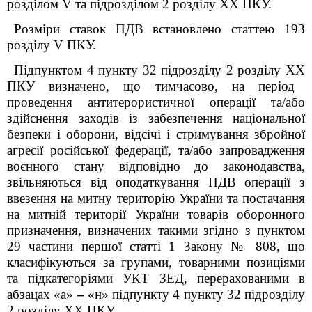
розділом V та підрозділом 2 розділу XX ПКУ.
Розміри ставок ПДВ встановлено статтею 193
розділу V ПКУ.
Підпунктом 4 пункту 32
підрозділу 2 розділу
XX
ПКУ визначено, що тимчасово, на період
проведення антитерористичної операції та/або
здійснення заходів із забезпечення національної
безпеки і оборони, відсічі і стримування збройної
агресії російської федерації, та/або запровадження
воєнного стану відповідно до законодавства,
звільняються від оподаткування ПДВ операції з
ввезення на митну територію України та постачання
на митній території України товарів оборонного
призначення, визначених такими згідно з пунктом
29 частини першої статті 1 Закону № 808, що
класифікуються за групами, товарними позиціями
та підкатегоріями УКТ ЗЕД, перерахованими в
абзацах «а»
–
«н»
підпункту 4 пункту 32
підрозділу
2 розділу
XX
ПКУ.