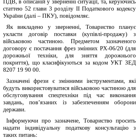
ПДВ,
в описаній у зверненні ситуації
, та, керуючись
статтею 52 глави 3 розділу ІІ
Податкового кодексу
України (далі – ПКУ)
, повідомляє.
Як викладено у зверненні, Товариство планує
укласти договір поставки (купівлі-продажу) з
військовою частиною. Предметом зазначеного
договору є постачання фрез змінних РХ-06/20 (для
дорожньої техніки, для зняття дорожнього
покриття), що класифікуються за кодом УКТ ЗЕД
8207 19 90 00.
Зазначені фрези є змінними інструментами, які
будуть використовуватися військовою частиною для
обслуговування спецтехніки під час виконання
завдань, пов’язаних із забезпеченням оборони
держави.
Інформуючи про зазначене
,
Товариство
просить
надати індивідуальну податкову консультацію з
таких
питан
ь: