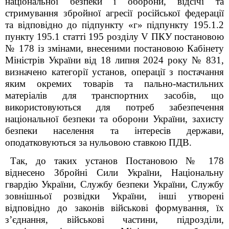
національної безпеки і оборони, відсічі та
стримування збройної агресії російської федерації
та відповідно до підпункту «г» підпункту 195.1.2
пункту 195.1 статті 195 розділу V ПКУ
постановою
№ 178
із змінами, внесеними постановою Кабінету
Міністрів України від 18 липня 2024 року № 831,
визначено категорії установ, операції з постачання
яким окремих товарів
т
а пально-мастильних
матеріалів для транспортних засобів, що
використовуються для потреб забезпечення
національної безпеки та оборони України, захисту
безпеки населення та інтересів держави,
оподатковуються за нульовою ставкою ПДВ.
Так, до таких установ Постановою № 178
віднесено Збройні Сили України, Національну
гвардію України, Службу безпеки України, Службу
зовнішньої розвідки України, інші утворені
відповідно до законів військові формування, їх
з’єднання, військові частини, підрозділи,