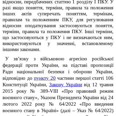
відносин, передбачених статтею 1 розділу I
ПКУ
. У
разі якщо поняття, терміни, правила та положення
інших актів суперечать поняттям, термінам,
правилам та положенням
ПКУ
, для регулювання
відносин оподаткування застосовуються поняття,
терміни, правила та положення
ПКУ
. Інші терміни,
що застосовуються у
ПКУ
і не визначаються ним,
використовуються у значенні, встановленому
іншими законами.
У зв’язку з військовою агресією російської
федерації проти України, на підставі пропозиції
Ради національної безпеки і оборони України,
відповідно до
пункту 20
частини першої статті 106
Конституції України,
Закону України
від 12 травня
2015 року № 389-VІІІ «Про правовий режим
воєнного стану
», Указом Президента України від 24
лютого 2022 року № 64/2022 «Про введення
воєнного стану в Україні» (далі – Указ № 64/2022)