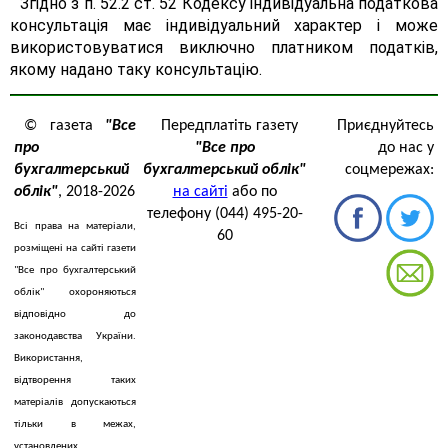
Згідно з п. 52.2 ст. 52 Кодексу індивідуальна податкова
консультація має індивідуальний характер і може
використовуватися виключно платником податків,
якому надано таку консультацію.
© газета
"Все
Передплатіть газету
Приєднуйтесь
про
"Все про
до нас у
бухгалтерський
бухгалтерський облік"
соцмережах:
облік"
, 2018-2026
на сайті
або по
телефону (044) 495-20-
Всі права на матеріали,
60
розміщені на сайті газети
"Все про бухгалтерський
облік" охороняються
відповідно до
законодавства України.
Використання,
відтворення таких
матеріалів допускаються
тільки в межах,
установлених