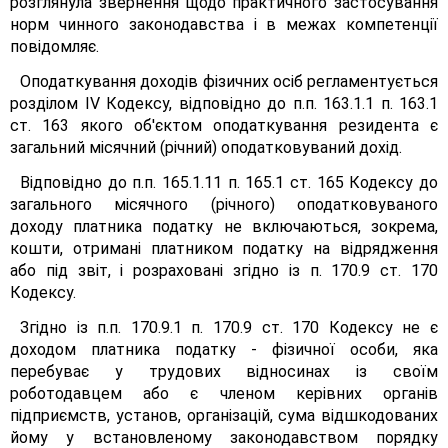
розглянула звернення щодо практичного застосування
норм чинного законодавства і в межах компетенції
повідомляє.
Оподаткування доходів фізичних осіб регламентується
розділом IV Кодексу, відповідно до п.п. 163.1.1 п. 163.1
ст. 163 якого об'єктом оподаткування резидента є
загальний місячний (річний) оподатковуваний дохід.
Відповідно до п.п. 165.1.11 п. 165.1 ст. 165 Кодексу до
загального місячного (річного) оподатковуваного
доходу платника податку не включаються, зокрема,
кошти, отримані платником податку на відрядження
або під звіт, і розраховані згідно із п. 170.9 ст. 170
Кодексу.
Згідно із п.п. 170.9.1 п. 170.9 ст. 170 Кодексу не є
доходом платника податку - фізичної особи, яка
перебуває у трудових відносинах із своїм
роботодавцем або є членом керівних органів
підприємств, установ, організацій, сума відшкодованих
йому у встановленому законодавством порядку