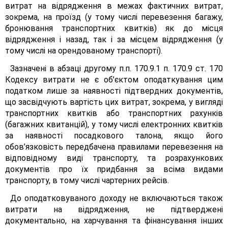
витрат на відрядження в межах фактичних витрат,
зокрема, на проїзд (у тому числі перевезення багажу,
бронювання транспортних квитків) як до місця
відрядження і назад, так і за місцем відрядження (у
тому числі на орендованому транспорті).
Зазначені в абзаці другому п.п. 170.9.1 п. 170.9 ст. 170
Кодексу витрати не є об’єктом оподаткування цим
податком лише за наявності підтвердних документів,
що засвідчують вартість цих витрат, зокрема, у вигляді
транспортних квитків або транспортних рахунків
(багажних квитанцій), у тому числі електронних квитків
за наявності посадкового талона, якщо його
обов’язковість передбачена правилами перевезення на
відповідному виді транспорту, та розрахункових
документів про їх придбання за всіма видами
транспорту, в тому числі чартерних рейсів.
До оподатковуваного доходу не включаються також
витрати на відрядження, не підтверджені
документально, на харчування та фінансування інших