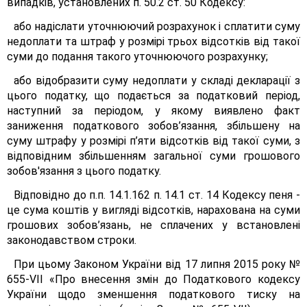
випадків, установлених п. 50.2 ст. 50 Кодексу:
або надіслати уточнюючий розрахунок і сплатити суму
недоплати та штраф у розмірі трьох відсотків від такої
суми до подання такого уточнюючого розрахунку;
або відобразити суму недоплати у складі декларації з
цього податку, що подається за податковий період,
наступний за періодом, у якому виявлено факт
заниження податкового зобов’язання, збільшену на
суму штрафу у розмірі п’яти відсотків від такої суми, з
відповідним збільшенням загальної суми грошового
зобов'язання з цього податку.
Відповідно до п.п. 14.1.162 п. 14.1 ст. 14 Кодексу пеня -
це сума коштів у вигляді відсотків, нарахована на суми
грошових зобов’язань, не сплачених у встановлені
законодавством строки.
При цьому Законом України від 17 липня 2015 року №
655-VІІ «Про внесення змін до Податкового кодексу
України щодо зменшення податкового тиску на