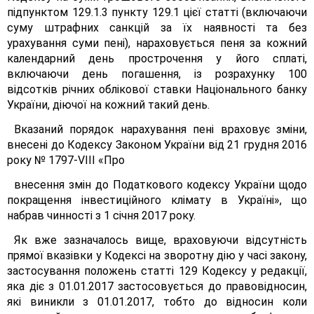
підпунктом 129.1.3 пункту 129.1 цієї статті (включаючи
суму штрафних санкцій за їх наявності та без
урахування суми пені), нараховується пеня за кожний
календарний день прострочення у його сплаті,
включаючи день погашення, із розрахунку 100
відсотків річних облікової ставки Національного банку
України, діючої на кожний такий день.
Вказаний порядок нарахування пені враховує зміни,
внесені до Кодексу Законом України від 21 грудня 2016
року № 1797-VІІІ «Про
внесення змін до Податкового кодексу України щодо
покращення інвестиційного клімату в Україні», що
набрав чинності з 1 січня 2017 року.
Як вже зазначалось вище, враховуючи відсутність
прямої вказівки у Кодексі на зворотну дію у часі закону,
застосування положень статті 129 Кодексу у редакції,
яка діє з 01.01.2017 застосовується до правовідносин,
які виникли з 01.01.2017, тобто до відносин коли