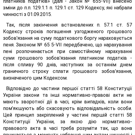
платників податків» (далі - Закон № 655-VІІ) внесено
зміни до п.п. 129.1.1 п. 129.1 ст. 129 Кодексу, які набрали
чинності з 01.09.2015.
Так, після закінчення встановлених п. 57.1 ст. 57
Кодексу строків погашення узгодженого грошового
зобов’язання на суму податкового боргу нараховується
пеня. Законом № 65 5-VII передбачено, що нарахування
пені розпочинається при самостійному нарахуванні
суми грошового зобов’язання платником податків -
після спливу 90 днів, наступних за останнім днем
граничного строку сплати грошового зобов’язання,
визначеного цим Кодексом.
Відповідно до частини першої статті 58 Конституції
України закони та інші нормативно-правові акти не
мають зворотної дії в часі, крім випадків, коли вони
пом’якшують або скасовують відповідальність особи.
Цей принцип закріплений у частині першій статті 58
Конституції України, за якою дію нормативно-
правового акта в часі треба розуміти так, що вона
починається з моменту набрання цим актом чинності і