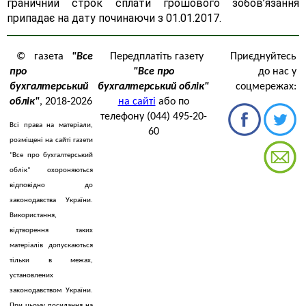
граничний строк сплати грошового зобов’язання
припадає на дату починаючи з 01.01.2017.
© газета
"Все
Передплатіть газету
Приєднуйтесь
про
"Все про
до нас у
бухгалтерський
бухгалтерський облік"
соцмережах:
облік"
, 2018-2026
на сайті
або по
телефону (044) 495-20-
Всі права на матеріали,
60
розміщені на сайті газети
"Все про бухгалтерський
облік" охороняються
відповідно до
законодавства України.
Використання,
відтворення таких
матеріалів допускаються
тільки в межах,
установлених
законодавством України.
При цьому посилання на