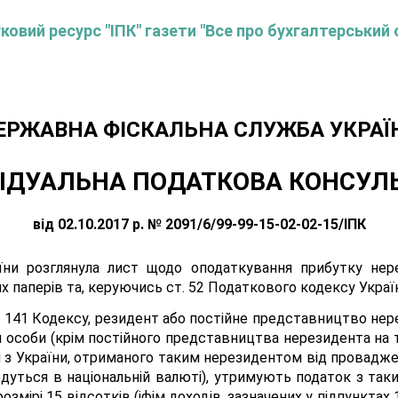
овий ресурс "ІПК" газети "Все про бухгалтерський 
ЕРЖАВНА ФІСКАЛЬНА СЛУЖБА УКРАЇ
ІДУАЛЬНА ПОДАТКОВА КОНСУЛ
від 02.10.2017 р. № 2091/6/99-99-15-02-02-15/ІПК
ни розглянула лист щодо оподаткування прибутку нере
 паперів та, керуючись ст. 52 Податкового кодексу України
4 ст. 141 Кодексу, резидент або постійне представництво н
особи (крім постійного представництва нерезидента на те
з України, отриманого таким нерезидентом від проваджен
уться в національній валюті), утримують податок з таких 
змірі 15 відсотків (іфім доходів, зазначених у підпунктах 141