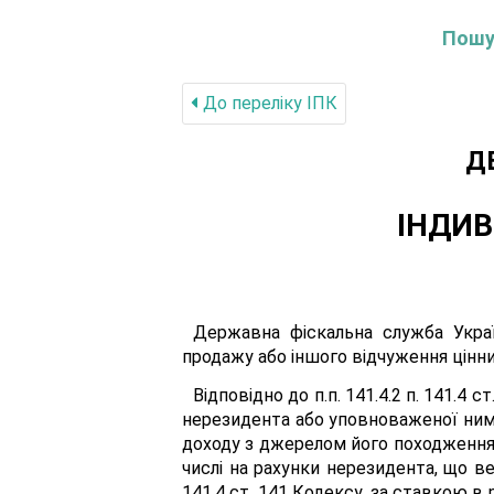
Пошук
До переліку IПК
Д
ІНДИВ
Державна фіскальна служба Украї
продажу або іншого відчуження цінних
Відповідно до п.п. 141.4.2 п. 141.
нерезидента або уповноваженої ним 
доходу з джерелом його походження 
числі на рахунки нерезидента, що вед
141.4 ст. 141 Кодексу, за ставкою в ро