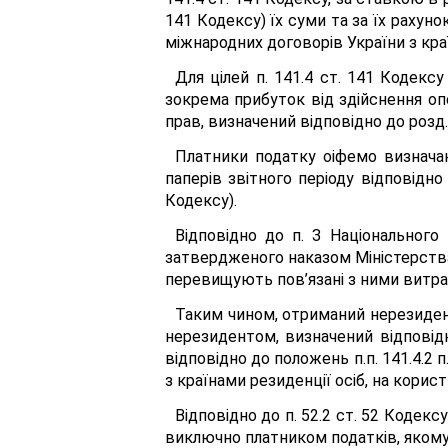
141 Кодексу) їх суми та за їх рахун
міжнародних договорів України з кра
Для цілей п. 141.4 ст. 141 Кодекс
зокрема прибуток від здійснення оп
прав, визначений відповідно до розд. Ш
Платники податку оіфемо визначаю
паперів звітного періоду відповідно 
Кодексу).
Відповідно до п. З Національного 
затвердженого наказом Міністерства ф
перевищують пов’язані з ними витра
Таким чином, отриманий нерезидент
нерезидентом, визначений відповідн
відповідно до положень п.п. 141.4.2
з країнами резиденції осіб, на корис
Відповідно до п. 52.2 ст. 52 Кодек
виключно платником податків, якому