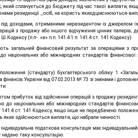
ок, який сплачується до бюджету під час такої виплати, 
їнами резиденції _осіб, на користь якихдціиснюються-випл
у під доходами, отриманими нерезидентом із джерелом їх
ерацій з продажу або іншого відчуження цінних паперів, 
 Кодексу (п.п-. «е» п.п. 141.4.1 п. 141.4 ст. 141 Кодексу).
ть загальний фінансовий результат за операціями з пр
до національних або міжнародних стандартів фінансової зві
положення (стандарту) бухгалтерського обліку 1 «Загаль
інансів України від 07.02.2013 № 73 зі змінами і доповне
ти.
ом прибуток від здійснення операцій з продажу резиденту
о до національних або міжнародних стандартів фінансово
 п. 141.4 ст. 141 Кодексу, якщо інше не передбачено полож
ть яких здійснюються виплати, що набрали чинності.
су індивідуальна податкова консультація має індивідуальн
 надано таку консультацію.