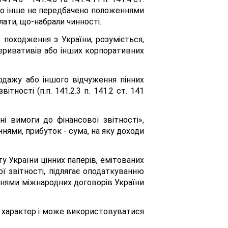
якщо інше не передбачено положеннями
ати, що-набрали чинності.
 походження з України, розуміється,
деривативів або інших корпоративних
одажу або іншого відчуження пінних
тності (п.п. 141.2.3 п. 141.2 ст. 141
ні вимоги до фінансової звітності»,
ннями, прибуток - сума, на яку доходи
 України цінних паперів, емітованих
ї звітності, підлягає оподаткуванню
еннями міжнародних договорів України
ий характер і може використовуватися