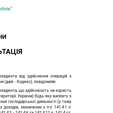
облік"
НИ
ЬТАЦІЯ
зидента від здійснення операцій з
 (далі - Кодекс), повідомляє.
ерезидента, що здійснюють на користь
риторії України) будь-яку виплату з
ня господарської діяльності (у тому
доходів, зазначених у п.п. 141.4.1 п.
.4.3 - 141.4.6 та 141.4.11 п. 141.4 ст.