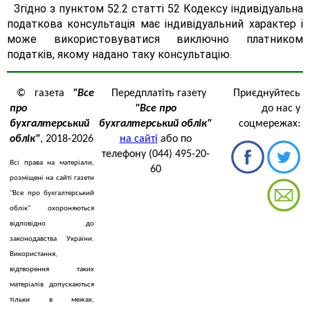
Згідно з пунктом 52.2 статті 52 Кодексу індивідуальна
податкова консультація має індивідуальний характер і
може використовуватися виключно платником
податків, якому надано таку консультацію.
© газета
"Все
Передплатіть газету
Приєднуйтесь
про
"Все про
до нас у
бухгалтерський
бухгалтерський облік"
соцмережах:
облік"
, 2018-2026
на сайті
або по
телефону (044) 495-20-
Всі права на матеріали,
60
розміщені на сайті газети
"Все про бухгалтерський
облік" охороняються
відповідно до
законодавства України.
Використання,
відтворення таких
матеріалів допускаються
тільки в межах,