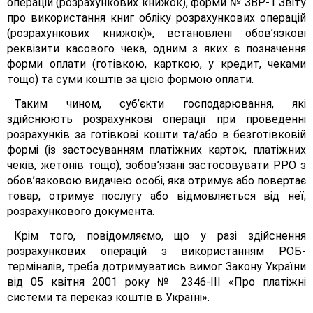
операцій (розрахункових книжок), форми № ЗВР-1 Звіту
про використання книг обліку розрахункових операцій
(розрахункових книжок)», встановлені обов’язкові
реквізити касового чека, одним з яких є позначення
форми оплати (готівкою, карткою, у кредит, чеками
тощо) та суми коштів за цією формою оплати.
Таким чином, суб’єкти господарювання, які
здійснюють розрахункові операції при проведенні
розрахунків за готівкові кошти та/або в безготівковій
формі (із застосуванням платіжних карток, платіжних
чеків, жетонів тощо), зобов’язані застосовувати РРО з
обов’язковою видачею особі, яка отримує або повертає
товар, отримує послугу або відмовляється від неї,
розрахункового документа.
Крім того, повідомляємо, що у разі здійснення
розрахункових операцій з використанням РОБ-
терміналів, треба дотримуватись вимог Закону України
від 05 квітня 2001 року № 2346-ІII «Про платіжні
системи та переказ коштів в Україні».