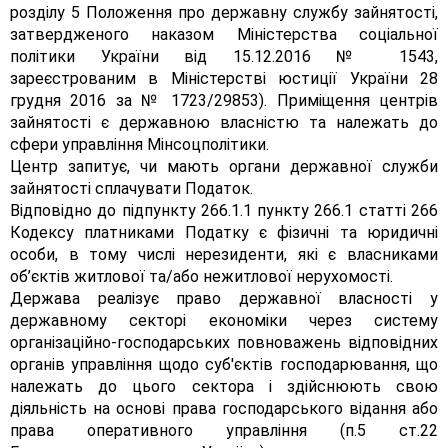
розділу 5 Положення про державну службу зайнятості,
затвердженого наказом Міністерства соціальної
політики України від 15.12.2016 № 1543,
зареєстрованим в Міністерстві юстиції України 28
грудня 2016 за № 1723/29853). Приміщення центрів
зайнятості є державною власністю та належать до
сфери управління Мінcоцполітики.
Центр запитує, чи мають органи державної служби
зайнятості сплачувати Податок.
Відповідно до підпункту 266.1.1 пункту 266.1 статті 266
Кодексу платниками Податку є фізичні та юридичні
особи, в тому числі нерезиденти, які є власниками
об’єктів житлової та/або нежитлової нерухомості.
Держава реалізує право державної власності у
державному секторі економіки через систему
організаційно-господарських повноважень відповідних
органів управління щодо суб'єктів господарювання, що
належать до цього сектора і здійснюють свою
діяльність на основі права господарського відання або
права оперативного управління (п.5 ст.22