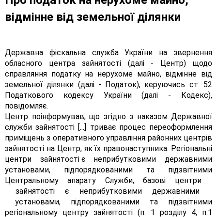
Про податок на нерухоме майно,
відмінне від земельної ділянки
Державна фіскальна служба України на звернення
обласного центра зайнятості (далі - Центр) щодо
справляння податку на нерухоме майно, відмінне від
земельної ділянки (далі - Податок), керуючись ст. 52
Податкового кодексу України (далі - Кодекс),
повідомляє.
Центр поінформував, що згідно з наказом Державної
служби зайнятості [...] триває процес переоформлення
приміщень з оперативного управління районних центрів
зайнятості на Центр, як їх правонаступника. Регіональні
центри зайнятості є неприбутковими державними
установами, підпорядкованими та підзвітними
Центральному апарату Служби, базові центри
зайнятості є неприбутковими державними
установами, підпорядкованими та підзвітними
регіональному центру зайнятості (п. 1 розділу 4, п.1