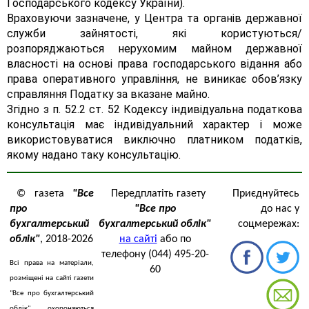
Господарського кодексу України).
Враховуючи зазначене, у Центра та органів державної
служби зайнятості, які користуються/
розпоряджаються нерухомим майном державної
власності на основі права господарського відання або
права оперативного управління, не виникає обов’язку
справляння Податку за вказане майно.
Згідно з п. 52.2 ст. 52 Кодексу індивідуальна податкова
консультація має індивідуальний характер і може
використовуватися виключно платником податків,
якому надано таку консультацію.
© газета
"Все
Передплатіть газету
Приєднуйтесь
про
"Все про
до нас у
бухгалтерський
бухгалтерський облік"
соцмережах:
облік"
, 2018-2026
на сайті
або по
телефону (044) 495-20-
Всі права на матеріали,
60
розміщені на сайті газети
"Все про бухгалтерський
облік" охороняються