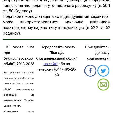
чинного на час подання уточнюючого розрахунку (п. 50.1
ст. 50 Кодексу).
Податкова консультація має індивідуальний характер і
може використовуватися виключно платником
податків, якому надано таку консультацію (п. 52.2 ст. 52
Кодексу).
© газета
"Все
Передплатіть газету
Приєднуйтесь
про
"Все про
до нас у
бухгалтерський
бухгалтерський облік"
соцмережах:
облік"
, 2018-2026
на сайті
або по
телефону (044) 495-20-
Всі права на матеріали,
60
розміщені на сайті газети
"Все про бухгалтерський
облік" охороняються
відповідно до
законодавства України.
Використання,
відтворення таких