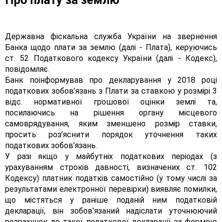
Про плату за землю
Державна фіскальна служба України на звернення
Банка щодо плати за землю (далі - Плата), керуючись
ст. 52 Податкового кодексу України (далі - Кодекс),
повідомляє.
Банк поінформував про декларування у 2018 році
податкових зобов’язань з Плати за ставкою у розмірі 3
відс. нормативної грошової оцінки землі та,
посилаючись на рішення органу місцевого
самоврядування, яким зменшено розмір ставки,
просить роз’яснити порядок уточнення таких
податкових зобов’язань.
У разі якщо у майбутніх податкових періодах (з
урахуванням строків давності, визначених ст. 102
Кодексу) платник податків самостійно (у тому числі за
результатами електронної перевірки) виявляє помилки,
що містяться у раніше поданій ним податковій
декларації, він зобов’язаний надіслати уточнюючий
розрахунок до такої податкової декларації за формою