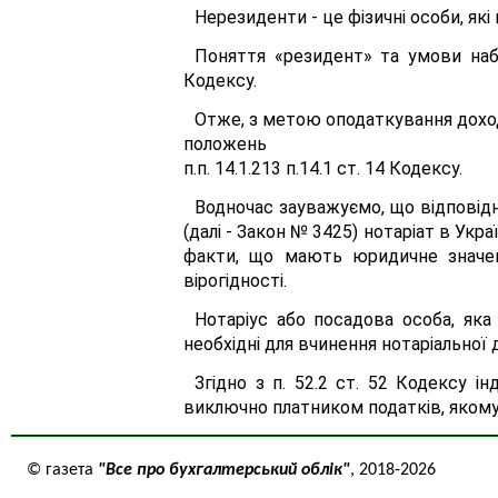
Нерезиденти - це фізичні особи, які н
Поняття «резидент» та умови набу
Кодексу.
Отже, з метою оподаткування дохо
положень
п.п. 14.1.213 п.14.1 ст. 14 Кодексу.
Водночас зауважуємо, що відповідн
(далі - Закон № 3425) нотаріат в Укра
факти, що мають юридичне значенн
вірогідності.
Нотаріус або посадова особа, яка 
необхідні для вчинення нотаріальної д
Згідно з п. 52.2 ст. 52 Кодексу 
виключно платником податків, якому
© газета
"Все про бухгалтерський облік"
, 2018-2026