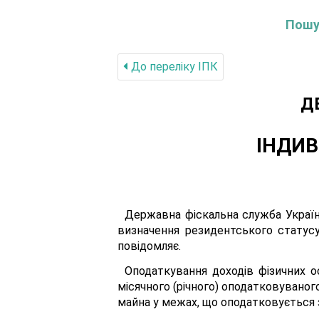
Пошук
До переліку IПК
Д
ІНДИВ
Державна фіскальна служба України
визначення резидентського статус
повідомляє.
Оподаткування доходів фізичних ос
місячного (річного) оподатковуваног
майна у межах, що оподатковується з ц