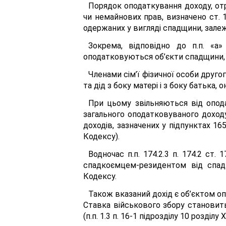
Порядок оподаткування доходу, от
чи немайнових прав, визначено ст. 
одержаних у вигляді спадщини, залеж
Зокрема, відповідно до п.п. «а
оподатковуються об’єкти спадщини, 
Членами сім’ї фізичної особи другог
та дід з боку матері і з боку батька, он
При цьому звільняються від опод
загального оподатковуваного доход
доходів, зазначених у підпунктах 165.1
Кодексу).
Водночас п.п. 174.2.3 п. 174.2 ст
спадкоємцем-резидентом від спадк
Кодексу.
Також вказаний дохід є об’єктом опо
Ставка військового збору становить 1
(п.п. 1.3 п. 16-1 підрозділу 10 розділу