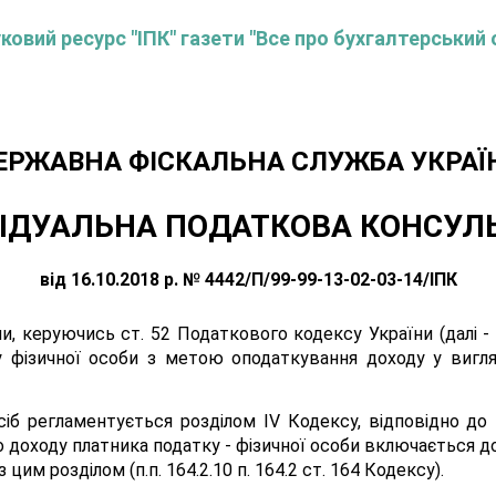
овий ресурс "ІПК" газети "Все про бухгалтерський 
ЕРЖАВНА ФІСКАЛЬНА СЛУЖБА УКРАЇ
ІДУАЛЬНА ПОДАТКОВА КОНСУЛ
від 16.10.2018 р. № 4442/П/99-99-13-02-03-14/ІПК
, керуючись ст. 52 Податкового кодексу України (далі -
у фізичної особи з метою оподаткування доходу у вигля
іб регламентується розділом IV Кодексу, відповідно до п
о доходу платника податку - фізичної особи включається до
им розділом (п.п. 164.2.10 п. 164.2 ст. 164 Кодексу).