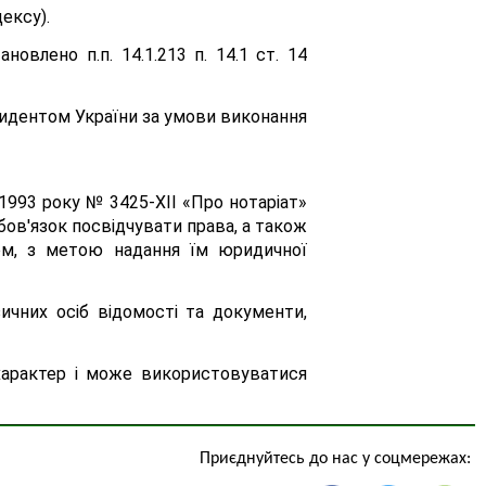
дексу).
влено п.п. 14.1.213 п. 14.1 ст. 14
зидентом України за умови виконання
1993 року № 3425-ХІІ «Про нотаріат»
 обов'язок посвідчувати права, а також
ном, з метою надання їм юридичної
зичних осіб відомості та документи,
й характер і може використовуватися
Приєднуйтесь до нас у соцмережах: