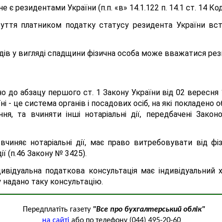
е є резидентами України (п.п. «в» 14.1.122 п. 14.1 ст. 14 Ко
ття платником податку статусу резидента України встано
дів у вигляді спадщини фізична особа може вважатися ре
о до абзацу першого ст. 1 Закону України від 02 вересня 
їні - це система органів і посадових осіб, на які покладено
я, та вчиняти інші нотаріальні дії, передбачені Зако
вчиняє нотаріальні дії, має право витребовувати від фі
ії (п.46 Закону № 3425).
індивідуальна податкова консультація має індивідуальни
 надано таку консультацію.
Передплатіть газету
"Все про бухгалтерський облік"
на сайті
або по телефону (044) 495-20-60