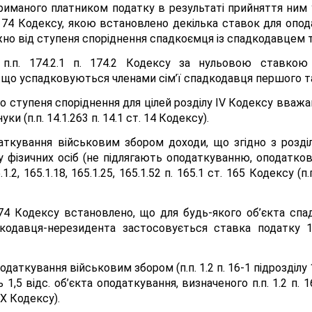
риманого платником податку в результаті прийняття ним 
174 Кодексу, якою встановлено декілька ставок для опод
но від ступеня споріднення спадкоємця із спадкодавцем т
» п.п. 174.2.1 п. 174.2 Кодексу за нульовою ставкою
що успадковуються членами сім’ї спадкодавця першого та
о ступеня споріднення для цілей розділу IV Кодексу вважают
уки (п.п. 14.1.263 п. 14.1 ст. 14 Кодексу).
аткування військовим збором доходи, що згідно з розд
у фізичних осіб (не підлягають оподаткуванню, оподатко
.2, 165.1.18, 165.1.25, 165.1.52 п. 165.1 ст. 165 Кодексу (п.
. 174 Кодексу встановлено, що для будь-якого об’єкта сп
одавця-нерезидента застосовується ставка податку 18 
даткування військовим збором (п.п. 1.2 п. 16-1 підрозділу 
,5 відс. об’єкта оподаткування, визначеного п.п. 1.2 п. 
 XX Кодексу).