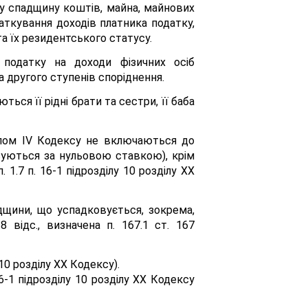
у спадщину коштів, майна, майнових
аткування доходів платника податку,
а їх резидентського статусу.
 податку на доходи фізичних осіб
 другого ступенів споріднення.
ься її рідні брати та сестри, її баба
ілом IV Кодексу не включаються до
вуються за нульовою ставкою), крім
п. 1.7 п. 16-1 підрозділу 10 розділу XX
адщини, що успадковується, зокрема,
відс., визначена п. 167.1 ст. 167
10 розділу XX Кодексу).
16-1 підрозділу 10 розділу XX Кодексу