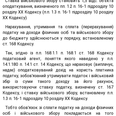
Ставка військового збору становить 1,5 відс. об'єкта
оподаткування, визначеного пп. 1.2 п. 16-1 підрозділу 10
розділу XX Кодексу (п.п. 1.3 п. 16-1 підрозділу 10 розділу
XX Кодексу).
Нарахування, утримання та сплата (перерахування)
податку на доходи фізичних осіб та військового збору
до бюджету здійснюються у порядку, встановленому
ст. 168 Кодексу.
Так, згідно із п.п. 168.1.1 п. 168.1 ст. 168 Кодексу
податковий агент, поняття якого наведено у п.п.
14.1.180 п. 14.1 ст. 14 Кодексу, що нараховує (виплачує,
надає) оподатковуваний дохід на користь платника
податку, зобов'язаний утримувати податок і військовий
збір із суми такого доходу за його рахунок,
використовуючи ставку податку, визначену ст. 167
Кодексу, і ставку військового збору, встановлену п.п.
1.3 п. 16-1 підрозділу 10 розділу XX Кодексу.
Тобто обов'язок зі сплати податку на доходи фізичних
осіб і військового збору покладається на того