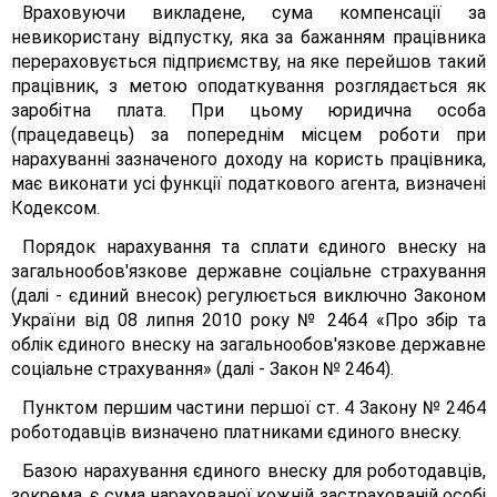
Враховуючи викладене, сума компенсації за
невикористану відпустку, яка за бажанням працівника
перераховується підприємству, на яке перейшов такий
працівник, з метою оподаткування розглядається як
заробітна плата. При цьому юридична особа
(працедавець) за попереднім місцем роботи при
нарахуванні зазначеного доходу на користь працівника,
має виконати усі функції податкового агента, визначені
Кодексом.
Порядок нарахування та сплати єдиного внеску на
загальнообов'язкове державне соціальне страхування
(далі - єдиний внесок) регулюється виключно Законом
України від 08 липня 2010 року № 2464 «Про збір та
облік єдиного внеску на загальнообов'язкове державне
соціальне страхування» (далі - Закон № 2464).
Пунктом першим частини першої ст. 4 Закону № 2464
роботодавців визначено платниками єдиного внеску.
Базою нарахування єдиного внеску для роботодавців,
зокрема, є сума нарахованої кожній застрахованій особі