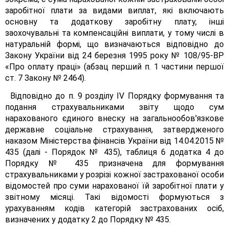
заробітної плати за видами виплат, які включають
основну та додаткову заробітну плату, інші
заохочувальні та компенсаційні виплати, у тому числі в
натуральній формі, що визначаються відповідно до
Закону України від 24 березня 1995 року № 108/95-ВР
«Про оплату праці» (абзац перший п. 1 частини першої
ст. 7 Закону № 2464).
Відповідно до п. 9 розділу IV Порядку формування та
подання страхувальниками звіту щодо сум
нарахованого єдиного внеску на загальнообов'язкове
державне соціальне страхування, затвердженого
наказом Міністерства фінансів України від 14.04.2015 №
435 (далі - Порядок № 435), таблиця 6 додатка 4 до
Порядку № 435 призначена для формування
страхувальниками у розрізі кожної застрахованої особи
відомостей про суми нарахованої їй заробітної плати у
звітному місяці. Такі відомості формуються з
урахуванням кодів категорій застрахованих осіб,
визначених у додатку 2 до Порядку № 435.