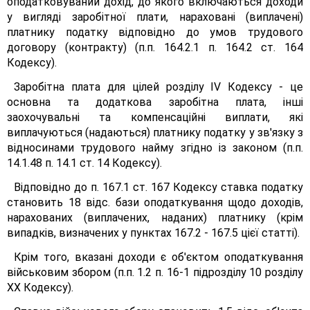
оподатковуваний дохід, до якого включаються доходи
у вигляді заробітної плати, нараховані (виплачені)
платнику податку відповідно до умов трудового
договору (контракту) (п.п. 164.2.1 п. 164.2 ст. 164
Кодексу).
Заробітна плата для цілей розділу IV Кодексу - це
основна та додаткова заробітна плата, інші
заохочувальні та компенсаційні виплати, які
виплачуються (надаються) платнику податку у зв'язку з
відносинами трудового найму згідно із законом (п.п.
14.1.48 п. 14.1 ст. 14 Кодексу).
Відповідно до п. 167.1 ст. 167 Кодексу ставка податку
становить 18 відс. бази оподаткування щодо доходів,
нарахованих (виплачених, наданих) платнику (крім
випадків, визначених у пунктах 167.2 - 167.5 цієї статті).
Крім того, вказані доходи є об'єктом оподаткування
військовим збором (п.п. 1.2 п. 16-1 підрозділу 10 розділу
XX Кодексу).