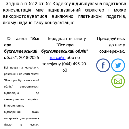
Згідно з п. 52.2 ст. 52 Кодексу індивідуальна податкова
консультація має індивідуальний характер і може
використовуватися виключно платником податків,
якому надано таку консультацію.
© газета
"Все
Передплатіть газету
Приєднуйтесь
про
"Все про
до нас у
бухгалтерський
бухгалтерський облік"
соцмережах:
облік"
, 2018-2026
на сайті
або по
телефону (044) 495-20-
Всі права на матеріали,
60
розміщені на сайті газети
"Все про бухгалтерський
облік" охороняються
відповідно до
законодавства України.
Використання,
відтворення таких
матеріалів допускаються
тільки в межах,