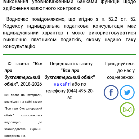
виконання уповноваженими банками функцій щодо
здійснення валютного контролю.
Водночас повідомляємо, що згідно з п. 52.2 ст. 52
Кодексу індивідуальна податкова консультація має
індивідуальний характер і може використовуватися
виключно платником податків, якому надано таку
консультацію.
© газета
"Все
Передплатіть газету
Приєднуйтесь
про
"Все про
до нас у
бухгалтерський
бухгалтерський облік"
соцмережах:
облік"
, 2018-2026
на сайті
або по
телефону (044) 495-20-
Всі права на матеріали,
60
розміщені на сайті газети
"Все про бухгалтерський
облік" охороняються
відповідно до
законодавства України.
Використання,