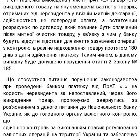
викраденого товару, на яку зменшена вартість товарів,
отриманих від нерезидента у ввізній митній декларації,
здійснюється не попередня оплата, а остаточний
розрахунок по договору, який повинен бути сплачений
після митної очистки товару, у зв’язку з чим у банку
будуть відсутні підстави для зняття зазначеної операції
з контролю, в разі не надходження товару протягом 180
днів з дати здійснення платежу. Таким чином, в даному
випадку буде допущено порушення статті 2 Закону №
185.
Що стосується питання порушення законодавства
при проведенні банком платежу від ПрАТ «...» на
користь нерезидента за непоставлений, через його
викрадення товар, пропонуємо звернутись за
роз’ясненням з даного питання до Національного банку
України, як до головного органу валютного контролю,
що
здійснює контроль за виконанням правил регулювання
валютних операцій на території України та забезпечує