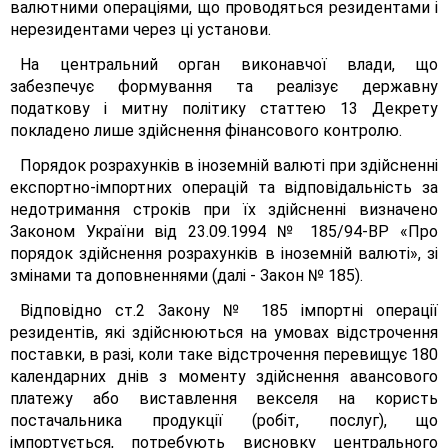
валютними операціями, що проводяться резидентами і
нерезидентами через ці установи.
На центральний орган виконавчої влади, що
забезпечує формування та реалізує державну
податкову і митну політику статтею 13 Декрету
покладено лише здійснення фінансового контролю.
Порядок розрахунків в іноземній валюті при здійсненні
експортно-імпортних операцій та відповідальність за
недотримання строків при їх здійсненні визначено
Законом України від 23.09.1994 № 185/94-ВР «Про
порядок здійснення розрахунків в іноземній валюті», зі
змінами та доповненнями (далі - Закон № 185).
Відповідно ст.2 Закону № 185 імпортні операції
резидентів, які здійснюються на умовах відстрочення
поставки, в разі, коли таке відстрочення перевищує 180
календарних днів з моменту здійснення авансового
платежу або виставлення векселя на користь
постачальника продукції (робіт, послуг), що
імпортується, потребують висновку центрального