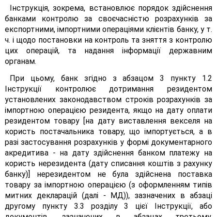
Інструкція, зокрема, встановлює порядок здійснення
банками контролю за своєчасністю розрахунків за
експортними, імпортними операціями клієнтів банку, у т.
ч. і щодо постановки на контроль та зняття з контролю
цих операцій, та надання інформації державним
органам.
При цьому, банк згідно з абзацом 3 пункту 1.2
Інструкції контролює дотримання резидентом
установлених законодавством строків розрахунків за
імпортною операцією резидента, якщо на дату оплати
резидентом товару [на дату виставлення векселя на
користь постачальника товару, що імпортується, а в
разі застосування розрахунків у формі документарного
акредитива - на дату здійснення банком платежу на
користь нерезидента (дату списання коштів з рахунку
банку)] нерезидентом не була здійснена поставка
товару за імпортною операцією (з оформленням типів
митних декларацій (далі - МД)), зазначених в абзаці
другому пункту 3.3 розділу 3 цієї Інструкції, або
документів, зазначених в абзацах третьому,