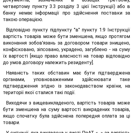
четвертому пункту 3.3 розділу 3 цієї Інструкції) або в
банку немає інформації про здійснення поставки за
такою операцією.
Відповідно пункту підпункту "в" пункту 1.9 Інструкції
вартість товарів може бути зменшена, якщо протягом
виконання зобов'язань за договором товари знищено,
конфісковано, зіпсовано, украдено, загублено - на суму
їх вартості [якщо право власності на товар відповідно
до умов договору належить резиденту].
Наявність таких обставин має бути підтверджена
органами, уповноваженими здійснювати таке
підтвердження згідно із законодавством країни, на
території якої сталися такі події.
Виходячи з вищевикладеного, вартість товарів може
бути зменшена на суму вартості викрадених товарів,
якщо спочатку була здійснена попередня оплата за ці
товари.
У ситуації, яка викладена у листі ПрАТ «...» за вартість