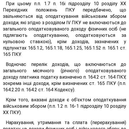
При цьому п.п. 1.7 п. 16і підрозділу 10 розділу XX
Перехідних положень ПКУ передбачено, що
звільняються від оподаткування військовим збором
доходи, які згідно з розділом IV ПКУ не включаються до
загального оподатковуваного доходу фізичних осіб (не
підлягають оподаткуванню, оподатковуються за
нульовою ставкою), крім доходів, зазначених у
підпунктах 165.1.2, 165.1.18, 165.1.25, 165.1.52 п. 165.1 ст.
165 ПКУ.
Водночас перелік доходів, що включаються до
загального місячного (річного) оподатковуваного
доходу платника податку визначено п. 164.2 ст. 164 ПКУ,
зокрема інші доходи, крім визначених ст. 165 ПКУ (п.п.
164.2.20 п. 164.2 ст. 164 Кодексу).
Крім того, вказані доходи є об’єктом оподаткування
військовим збором (п.п. 1.2 п. 16-1 підрозділу 10 розділу
XX ПКУ).
Нарахування, утримання та сплата (перерахування)
податку на доходи фізичних осіб і військового збору до