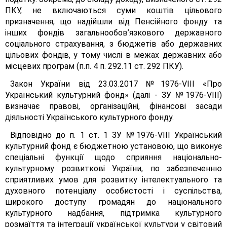
ПКУ, не включаються суми коштів цільового
призначення, що надійшли від Пенсійного фонду та
інших фондів загальнообов’язкового державного
соціального страхування, з бюджетів або державних
цільових фондів, у тому числі в межах державних або
місцевих програм (п.п. 4 п. 292.11 ст. 292 ПКУ).
Закон України від 23.03.2017 №1976-VІІІ «Про
Український культурний фонд» (далі - ЗУ №1976-VIII)
визначає правові, організаційні, фінансові засади
діяльності Українського культурного фонду.
Відповідно до п. 1 ст. 1 ЗУ №1976-VІІІ Український
культурний фонд є бюджетною установою, що виконує
спеціальні функції щодо сприяння національно-
культурному розвиткові України, по забезпеченню
сприятливих умов для розвитку інтелектуального та
духовного потенціалу особистості і суспільства,
широкого доступу громадян до національного
культурного надбання, підтримка культурного
розмаїття та інтеграції української культури у світовий