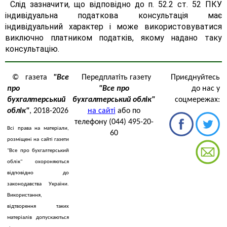
Слід зазначити, що відповідно до п. 52.2 ст. 52 ПКУ
індивідуальна податкова консультація має
індивідуальний характер і може використовуватися
виключно платником податків, якому надано таку
консультацію.
© газета
"Все
Передплатіть газету
Приєднуйтесь
про
"Все про
до нас у
бухгалтерський
бухгалтерський облік"
соцмережах:
облік"
, 2018-2026
на сайті
або по
телефону (044) 495-20-
Всі права на матеріали,
60
розміщені на сайті газети
"Все про бухгалтерський
облік" охороняються
відповідно до
законодавства України.
Використання,
відтворення таких
матеріалів допускаються