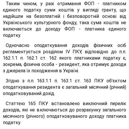
Таким чином, у разі отримання ФОП - платником
єдиного податку суми коштів у вигляді гранту, що
надійшли на безоплатній і безповоротній основі від
Українського культурного фонду, така сума коштів не
включається до доходу ФОП - платника єдиного
податку.
Одночасно оподаткування доходів фізичних осіб
регламентується розділом IV ПКУ, відповідно до п.п.
162.1.1 п. 162.1 ст. 162 якого платниками податку є,
зокрема, фізична особа - резидент, яка отримує доходи
з джерела їх походження в Україні.
Згідно з п.п. 163.1.1 п. 163.1 ст. 163 ПКУ об’єктом
оподаткування резидента є загальний місячний (річний)
оподатковуваний дохід.
Статтею 165 ПКУ встановлено виключний перелік
доходів, які не включаються до розрахунку загального
місячного (річного) оподатковуваного доходу платника
податку.