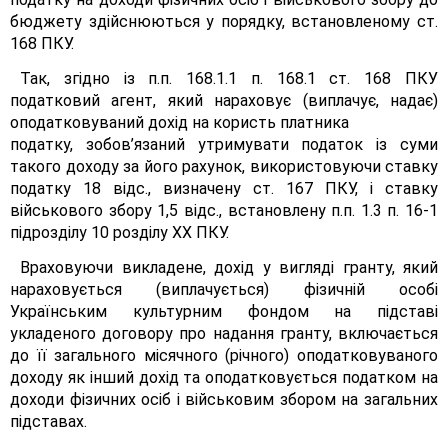
бюджету здійснюються у порядку, встановленому ст.
168 ПКУ.
Так, згідно із п.п. 168.1.1 п. 168.1 ст. 168 ПКУ
податковий агент, який нараховує (виплачує, надає)
оподатковуваний дохід на користь платника
податку, зобов’язаний утримувати податок із суми
такого доходу за його рахунок, використовуючи ставку
податку 18 відс., визначену ст. 167 ПКУ, і ставку
військового збору 1,5 відс., встановлену п.п. 1.3 п. 16-1
підрозділу 10 розділу XX ПКУ.
Враховуючи викладене, дохід у вигляді гранту, який
нараховується (виплачується) фізичній особі
Українським культурним фондом на підставі
укладеного договору про надання гранту, включається
до її загального місячного (річного) оподатковуваного
доходу як інший дохід та оподатковується податком на
доходи фізичних осіб і військовим збором на загальних
підставах.