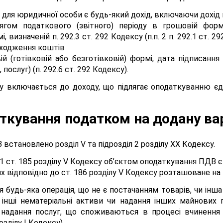
для юридичної особи є будь-який дохід, включаючи дохід п
гом податкового (звітного) періоду в грошовій формі (
і, визначеній п. 292.3 ст. 292 Кодексу (п.п. 2 п. 292.1 ст.
дходження коштів
й (готівковій або безготівковій) формі, дата підписанн
послуг) (п. 292.6 ст. 292 Кодексу).
у включається до доходу, що підлягає оподаткуванню єди
ткування податком на додану ва
становлено розділ V та підрозділ 2 розділу XX Кодексу.
85.1 ст. 185 розділу V Кодексу об’єктом оподаткування ПДВ 
х відповідно до ст. 186 розділу V Кодексу розташоване на 
 будь-яка операція, що не є постачанням товарів, чи інша 
а інші нематеріальні активи чи надання інших майнових 
ж надання послуг, що споживаються в процесі вчинення
розділу І Кодексу).