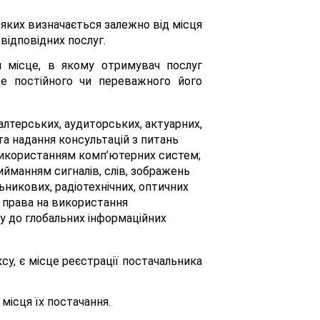
я яких визначається залежно від місця
відповідних послуг.
я місце, в якому отримувач послуг
це постійного чи переважного його
галтерських, аудиторських, актуарних,
та надання консультацій з питань
з використанням комп’ютерних систем;
ийманням сигналів, слів, зображень
ьникових, радіотехнічних, оптичних
я права на використання
у до глобальних інформаційних
ексу, є місце реєстрації постачальника
місця їх постачання.