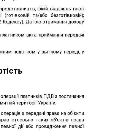
редставництв, філій, відділень такої
готівковій та/або безготівковій);
 292 Кодексу). Датою отримання доходу
я платником акта приймання-передачі
ним податком у звітному періоді, у
ртість
є операції платників ПДВ з постачання
митній території України.
операція з передачі права на об’єкти
прав стосовно таких об’єктів права
 певної дії або провадження певної