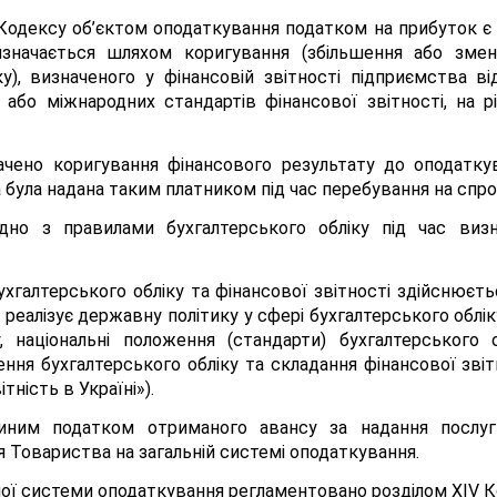
 134 Кодексу об’єктом оподаткування податком на прибуток
изначається шляхом коригування (збільшення або змен
у), визначеного у фінансовій звітності підприємства в
у або міжнародних стандартів фінансової звітності, на р
чено коригування фінансового результату до оподатку
 була надана таким платником під час перебування на спр
ідно з правилами бухгалтерського обліку під час виз
ухгалтерського обліку та фінансової звітності здійснює
реалізує державну політику у сфері бухгалтерського облі
у, національні положення (стандарти) бухгалтерського
ня бухгалтерського обліку та складання фінансової звітно
тність в Україні»).
иним податком отриманого авансу за надання послуг
 Товариства на загальній системі оподаткування.
ої системи оподаткування регламентовано розділом XIV К