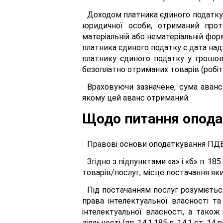
Доходом платника єдиного податку 
юридичної особи, отриманий протя
матеріальній або нематеріальній форм
платника єдиного податку є дата на
платнику єдиного податку у грошові
безоплатно отриманих товарів (робіт, 
Враховуючи зазначене, сума аванс
якому цей аванс отриманий.
Щодо питання опода
Правові основи оподаткування ПДВ в
Згідно з підпунктами «а» і «б» п. 1
товарів/послуг, місце постачання яки
Під постачанням послуг розуміється
права інтелектуальної власності т
інтелектуальної власності, а тако
діяльності (пп. 14.1.185 п. 14.1 ст. 14 