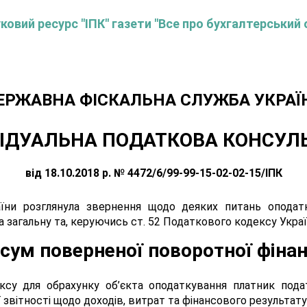
овий ресурс "ІПК" газети "Все про бухгалтерський 
ЕРЖАВНА ФІСКАЛЬНА СЛУЖБА УКРАЇ
ІДУАЛЬНА ПОДАТКОВА КОНСУЛ
від 18.10.2018 р. № 4472/6/99-99-15-02-02-15/ІПК
їни розглянула звернення щодо деяких питань оподатк
загальну та, керуючись ст. 52 Податкового кодексу України
сум поверненої поворотної фіна
ексу для обрахунку об’єкта оподаткування платник под
ї звітності щодо доходів, витрат та фінансового результат