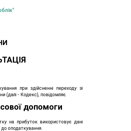
облік"
НИ
ЬТАЦІЯ
ування при здійсненні переходу зі
 (далі - Кодекс), повідомляє.
нсової допомоги
атку на прибуток використовує дані
у до оподаткування.