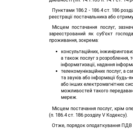
Пунктами 186.2 - 186.4 ст. 186 розд
реєстрації постачальника або отриму
Місцем постачання послуг, зазна
зареєстрований як суб’єкт господ
проживання, зокрема:
консультаційних, інжинірингови
а також послуг з розроблення, 
інформатизації, надання інформа
телекомунікаційних послуг, а с
та звуків або інформації будь-
або інших електромагнітних си
можливостей такого передаванн
мереж.
Місцем постачання послуг, крім опер
(п. 186.4 ст. 186 розділу V Кодексу).
Отже, порядок оподаткування ПДВ о