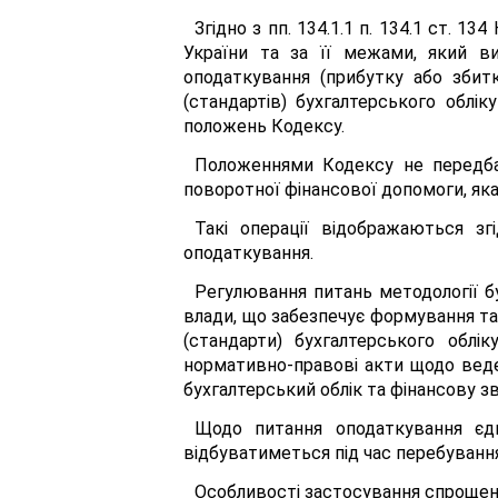
Згідно з пп. 134.1.1 п. 134.1 ст.
України та за її межами, який в
оподаткування (прибутку або збитк
(стандартів) бухгалтерського облік
положень Кодексу.
Положеннями Кодексу не передба
поворотної фінансової допомоги, яка
Такі операції відображаються зг
оподаткування.
Регулювання питань методології б
влади, що забезпечує формування та 
(стандарти) бухгалтерського облік
нормативно-правові акти щодо веден
бухгалтерський облік та фінансову зві
Щодо питання оподаткування єд
відбуватиметься під час перебування
Особливості застосування спрощен