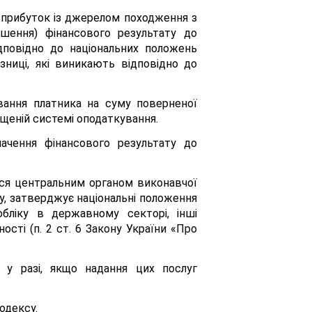
 є прибуток із джерелом походження з
шення) фінансового результату до
ідповідно до національних положень
ізниці, які виникають відповідно до
вання платника на суму поверненої
ощеній системі оподаткування.
начення фінансового результату до
ться центральним органом виконавчої
ку, затверджує національні положення
 обліку в державному секторі, інші
сті (п. 2 ст. 6 Закону України «Про
 у разі, якщо надання цих послуг
одексу.