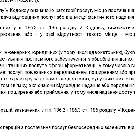
ілу V Кодексу визначено категорії послуг, місце постачанн
вача відповідних послуг або від місця фактичного надання 
чених у п. 186.3 ст. 186 розділу V Кодексу, вважаєтьс
арювання, або - у разі відсутності такого місця - міс
х, інженерних, юридичних (у тому числі адвокатських), бух
тестування програмного забезпечення, з оброблення даних 
ції та інших послуг у сфері інформатизації, у тому числі 
аме: послуг, пов’язаних з передаванням, поширенням або пр
якого характеру за допомогою дротових, супутникових, стіл
стем зв’язку, включаючи відповідне надання або переданн
я, поширення або приймання, у тому числі надання доступ
ацій, зазначених у п.п. 186.2 і 186.3 ст. 186 розділу V Код
перацій з постачання послуг безпосередньо залежить від 