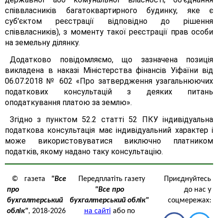
співвласників багатоквартирного будинку, яке є
суб'єктом реєстрації відповідно до рішення
співвласників), з моменту такої реєстрації прав особи
на земельну ділянку.
Додатково повідомляємо, що зазначена позиція
викладена в наказі Міністерства фінансів Уіфаїни від
06.07.2018 № 602 «Про затвердження узагальнюючих
податкових консультацій з деяких питань
оподаткування платою за землю».
Згідно з пунктом 52.2 статті 52 ПКУ індивідуальна
податкова консультація має індивідуальний характер і
може використовуватися виключно платником
податків, якому надано таку консультацію.
© газета
"Все
Передплатіть газету
Приєднуйтесь
про
"Все про
до нас у
бухгалтерський
бухгалтерський облік"
соцмережах:
облік"
, 2018-2026
на сайті
або по