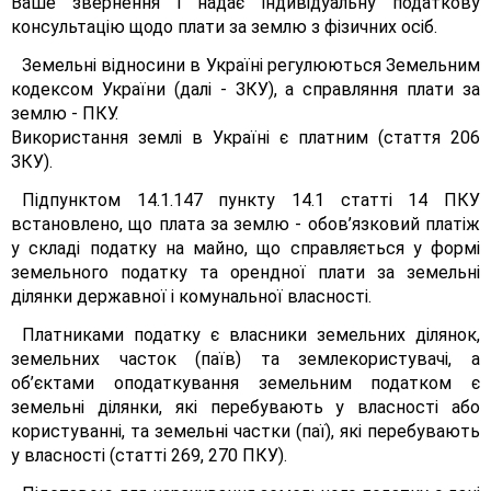
Ваше звернення і надає індивідуальну податкову
консультацію щодо плати за землю з фізичних осіб.
Земельні відносини в Україні регулюються Земельним
кодексом України (далі - ЗКУ), а справляння плати за
землю - ПКУ.
Використання землі в Україні є платним (стаття 206
ЗКУ).
Підпунктом 14.1.147 пункту 14.1 статті 14 ПКУ
встановлено, що плата за землю - обов’язковий платіж
у складі податку на майно, що справляється у формі
земельного податку та орендної плати за земельні
ділянки державної і комунальної власності.
Платниками податку є власники земельних ділянок,
земельних часток (паїв) та землекористувачі, а
об’єктами оподаткування земельним податком є
земельні ділянки, які перебувають у власності або
користуванні, та земельні частки (паї), які перебувають
у власності (статті 269, 270 ПКУ).