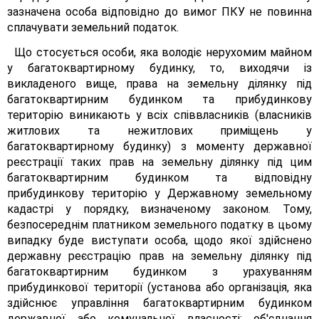
зазначена особа відповідно до вимог ПКУ не повинна
сплачувати земельний податок.
Що стосується особи, яка володіє нерухомим майном
у багатоквартирному будинку, то, виходячи із
викладеного вище, права на земельну ділянку під
багатоквартирним будинком та прибудинкову
територію виникають у всіх співвласників (власників
житлових та нежитлових приміщень у
багатоквартирному будинку) з моменту державної
реєстрації таких прав на земельну ділянку під цим
багатоквартирним будинком та відповідну
прибудинкову територію у Державному земельному
кадастрі у порядку, визначеному законом. Тому,
безпосереднім платником земельного податку в цьому
випадку буде виступати особа, щодо якої здійснено
державну реєстрацію прав на земельну ділянку під
багатоквартирним будинком з урахуванням
прибудинкової території (установа або організація, яка
здійснює управління багатоквартирним будинком
державної або комунальної власності; об'єднання