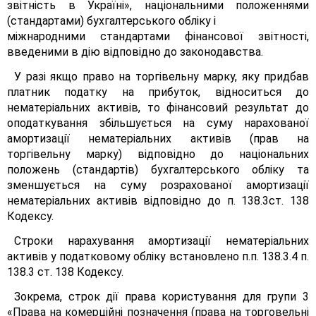
звітність в Україні», національними положеннями
(стандартами) бухгалтерського обліку і
міжнародними стандартами фінансової звітності,
введеними в дію відповідно до законодавства.
У разі якщо право на торгівельну марку, яку придбав
платник податку на прибуток, відноситься до
нематеріальних активів, то фінансовий результат до
оподаткування збільшується на суму нарахованої
амортизації нематеріальних активів (прав на
торгівельну марку) відповідно до національних
положень (стандартів) бухгалтерського обліку та
зменшується на суму розрахованої амортизації
нематеріальних активів відповідно до п. 138.3ст. 138
Кодексу.
Строки нарахування амортизації нематеріальних
активів у податковому обліку встановлено п.п. 138.3.4 п.
138.3 ст. 138 Кодексу.
Зокрема, строк дії права користування для групи 3
«Права на комерційні позначення (права на торговельні