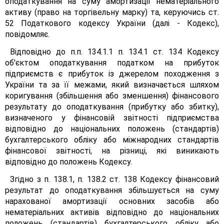
оподаткування на суму амортизації нематеріального
активу (право на торгівельну марку) та, керуючись ст.
52 Податкового кодексу України (далі - Кодекс),
повідомляє.
Відповідно до п.п. 134.1.1 п. 134.1 ст. 134 Кодексу
об'єктом оподаткування податком на прибуток
підприємств є прибуток із джерелом походження з
України та за її межами, який визначається шляхом
коригування (збільшення або зменшення) фінансового
результату до оподаткування (прибутку або збитку),
визначеного у фінансовій звітності підприємства
відповідно до національних положень (стандартів)
бухгалтерського обліку або міжнародних стандартів
фінансової звітності, на різниці, які виникають
відповідно до положень Кодексу.
Згідно з п. 138.1, п. 138.2 ст. 138 Кодексу фінансовий
результат до оподаткування збільшується на суму
нарахованої амортизації основних засобів або
нематеріальних активів відповідно до національних
положень (стандартів) бухгалтерського обліку або