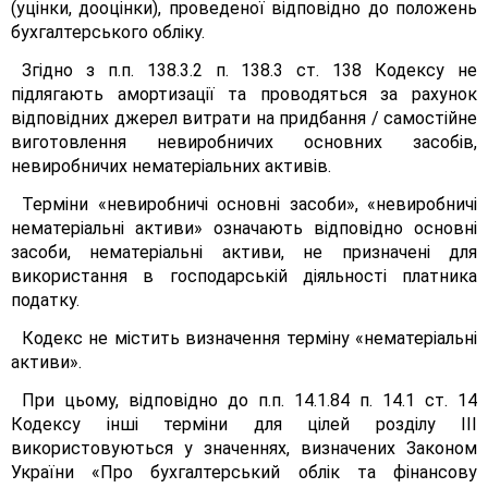
(уцінки, дооцінки), проведеної відповідно до положень
бухгалтерського обліку.
Згідно з п.п. 138.3.2 п. 138.3 ст. 138 Кодексу не
підлягають амортизації та проводяться за рахунок
відповідних джерел витрати на придбання / самостійне
виготовлення невиробничих основних засобів,
невиробничих нематеріальних активів.
Терміни «невиробничі основні засоби», «невиробничі
нематеріальні активи» означають відповідно основні
засоби, нематеріальні активи, не призначені для
використання в господарській діяльності платника
податку.
Кодекс не містить визначення терміну «нематеріальні
активи».
При цьому, відповідно до п.п. 14.1.84 п. 14.1 ст. 14
Кодексу інші терміни для цілей розділу III
використовуються у значеннях, визначених Законом
України «Про бухгалтерський облік та фінансову