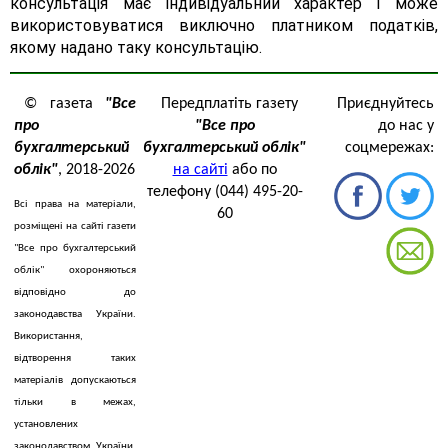
консультація має індивідуальний характер і може
використовуватися виключно платником податків,
якому надано таку консультацію.
© газета
"Все
Передплатіть газету
Приєднуйтесь
про
"Все про
до нас у
бухгалтерський
бухгалтерський облік"
соцмережах:
облік"
, 2018-2026
на сайті
або по
телефону (044) 495-20-
Всі права на матеріали,
60
розміщені на сайті газети
"Все про бухгалтерський
облік" охороняються
відповідно до
законодавства України.
Використання,
відтворення таких
матеріалів допускаються
тільки в межах,
установлених
законодавством України.