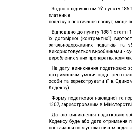
Згідно з підпунктом "б" пункту 185
платників
податку з постачання послуг, місце п
Відповідно до пункту 188.1 статті
їх договірної (контрактної) вартос
загальнодержавних податків та з
використовується виробниками - суб
вироблених з них препаратів, крім лік
На дату виникнення податкових зо
дотриманням умови щодо реєстраці
особи та зареєструвати її в Єдином
Кодексу).
Форму податкової накладної та пор
1307, зареєстрованим в Міністерстві 
Датою виникнення податкових зобо
Кодексу буде або дата отримання по
постачання послуг платником податку 