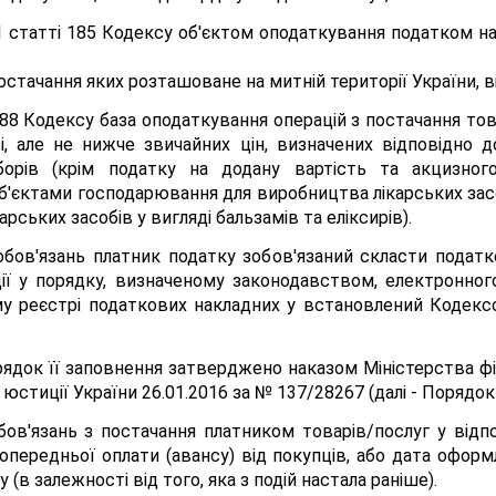
.1 статті 185 Кодексу об'єктом оподаткування податком на 
остачання яких розташоване на митній території України, в
 188 Кодексу база оподаткування операцій з постачання то
ті, але не нижче звичайних цін, визначених відповідно 
борів (крім податку на додану вартість та акцизно
'єктами господарювання для виробництва лікарських засобі
арських засобів у вигляді бальзамів та еліксирів).
бов'язань платник податку зобов'язаний скласти податк
ї у порядку, визначеному законодавством, електронног
у реєстрі податкових накладних у встановлений Кодексо
ядок її заповнення затверджено наказом Міністерства фін
юстиції України 26.01.2016 за № 137/28267 (далі - Порядок
в'язань з постачання платником товарів/послуг у відпов
передньої оплати (авансу) від покупців, або дата офор
(в залежності від того, яка з подій настала раніше).