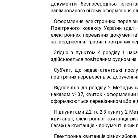
документи безпосередньо клієнт
запланованого об'єму оформлення ел
Оформлення електронних перевізни
Повітряного кодексу України (далі
електронних перевізних документів"
затвердження Правил повітряних пере
Згідно з пунктом 4 розділу 1 нак
здійснюється повітряним судном на 
Суб'єкт, що надає агентські посл
повітряних перевезень за дорученням
Відповідно до розділу 2 Методичн
наказом № 37, квиток - оформлений н
оформлюються перевізником або від 
Підпунктами 2.2 та 2.3 пункту 2 
квитанції, електронної квитанції р
багажна квитанція - документ, який
Електронна квитанція різних зборів