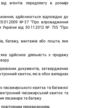
ід агентів передплату в розмірі
езення, здійснюється відповідно до
д 20.01.2009 №37 "Про впровадження
и України від 30.11.2012 № 735 "Про
в, багажу, вантажів або пошти, яке
 яка здійснює діяльність з продажу
вору.
еревізних документів, затверджених
ктронний квиток, які в обох випадках
го пасажирського квитка та багажної
 електронний пасажирський квиток та
ня пасажира та багажу.
 з повітряним перевезенням.