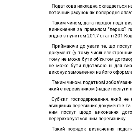
Податкова накладна складається на
поточний рахунок як попередня оплата
Таким чином, дата першої події ви
виникнення за правилом "першої по
згідно з пунктом 201.7 статті 201 Ко
Приймаючи до уваги те, що послуг
документ (у тому числі електронний
тому не може бути об'єктом догово
не може бути підставою ні для виз
виконує замовлення на його оформлен
Таким чином, податкові зобов'язанн
який є перевізником (надає послуги 
Суб'єкт господарювання, який не
авіаційних перевізних документів та
ним послуг щодо виконання дого
перераховується ним перевізнику.
Такий порядок визначення податк