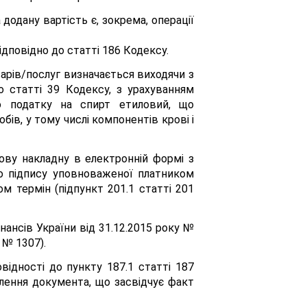
додану вартість є, зокрема, операції
ідповідно до статті 186 Кодексу.
варів/послуг визначається виходячи з
до статті 39 Кодексу, з урахуванням
го податку на спирт етиловий, що
в, у тому числі компонентів крові і
ову накладну в електронній формі з
о підпису уповноваженої платником
м термін (підпункт 201.1 статті 201
ансів України від 31.12.2015 року №
 № 1307).
ідності до пункту 187.1 статті 187
млення документа, що засвідчує факт