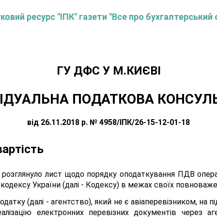
овий ресурс "ІПК" газети "Все про бухгалтерський 
ГУ ДФС У М.КИЄВI
ІДУАЛЬНА ПОДАТКОВА КОНСУЛ
від 26.11.2018 р. № 4958/ІПК/26-15-12-01-18
вартість
 розглянуло лист щодо порядку оподаткування ПДВ операц
одексу України (далі - Кодексу) в межах своїх повноваже
одатку (далі - агентство), який не є авіаперевізником, на 
алізацію електронних перевізних документів через аген