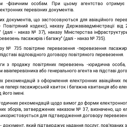
ам -фізичним особам. При цьому агентство отримує в
ектронних перевізних документів.
х документів, що застосовуються для авіаційного перев
 - Повітряний кодекс), наказу Державіаадміністрації ві
 (далі - наказ № 37), наказу Міністерства інфраструктур
везень пасажирів і багажу" (далі - наказ № 735).
азу № 735 повітряне перевезення -перевезення пасажирі
підставі відповідного договору повітряного перевезення.
уги з продажу повітряних перевезень -юридична особа,
 авіаперевізника або генерального агента на підставі дого
их рекомендацій з оформлення електронних авіаційних п
а папері пасажирській квиток і багажна квитанція або еле
його імені.
Методичних рекомендацій щодо вимог до форми електронно
ізних зборів, затверджених наказом № 37, визначено, що
 використовується для підтвердження договору перевезен
 - документ, який підтверджує надання послуг, пов'язаних