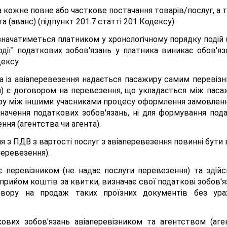
 кожне повне або часткове постачання товарів/послуг, а т
 (аванс) (підпункт 201.7 статті 201 Кодексу).
значатиметься платником у хронологічному порядку подій (
дії" податкових зобов'язань у платника виникає обов'я
дексу.
а із авіаперевезення надається пасажиру самим перевізн
) є договором на перевезення, що укладається між паса
ру між іншими учасниками процесу оформлення замовлення
начення податкових зобов'язань, ні для формування под
ня (агентства чи агента).
я з ПДВ з вартості послуг з авіаперевезення повинні бути
перевезення).
 є перевізником (не надає послуги перевезення) та зді
 прийом коштів за квитки, визначає свої податкові зобов'
вору на продаж таких проїзних документів без урах
ових зобов'язань авіаперевізником та агентством (аге