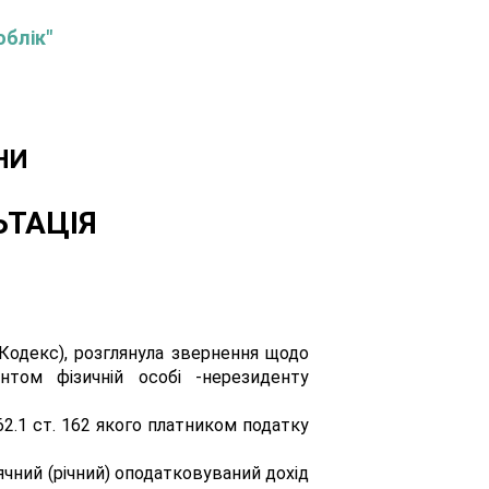
облік"
НИ
ЬТАЦІЯ
 Кодекс), розглянула звернення щодо
том фізичній особі -нерезиденту
62.1 ст. 162 якого платником податку
сячний (річний) оподатковуваний дохід