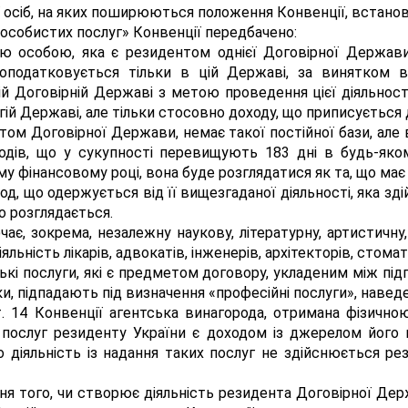
 осіб, на яких поширюються положення Конвенції, встановл
особистих послуг» Конвенції передбачено:
ою особою, яка є резидентом однієї Договірної Держави
 оподатковується тільки в цій Державі, за винятком в
 Договірній Державі з метою проведення цієї діяльності.
й Державі, але тільки стосовно доходу, що приписується до
том Договірної Держави, немає такої постійної бази, але 
одів, що у сукупності перевищують 183 дні в будь-яко
му фінансовому році, вона буде розглядатися як та, що має
оход, що одержується від її вищезгаданої діяльності, яка зд
що розглядається.
ючає, зокрема, незалежну наукову, літературну, артистичн
іяльність лікарів, адвокатів, інженерів, архітекторів, стомат
ські послуги, які є предметом договору, укладеним між п
 підпадають під визначення «професійні послуги», наведено
т. 14 Конвенції агентська винагорода, отримана фізичн
 послуг резиденту України є доходом із джерелом його п
о діяльність із надання таких послуг не здійснюється ре
ня того, чи створює діяльність резидента Договірної Дер