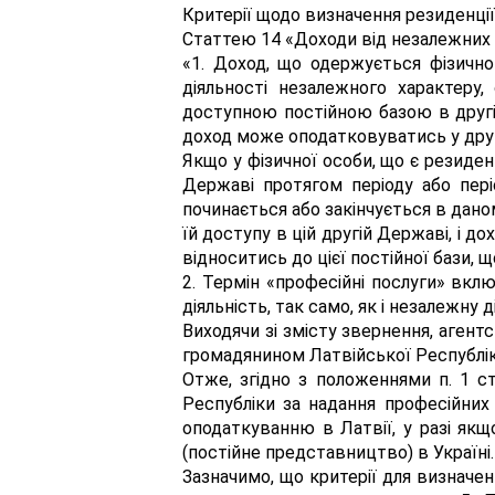
Критерії щодо визначення резиденції
Статтею 14 «Доходи від незалежних 
«1. Доход, що одержується фізичн
діяльності незалежного характеру,
доступною постійною базою в другій
доход може оподатковуватись у другі
Якщо у фізичної особи, що є резиден
Державі протягом періоду або пері
починається або закінчується в дано
їй доступу в цій другій Державі, і д
відноситись до цієї постійної бази, 
2. Термін «професійні послуги» вкл
діяльність, так само, як і незалежну д
Виходячи зі змісту звернення, агент
громадянином Латвійської Республіки,
Отже, згідно з положеннями п. 1 с
Республіки за надання професійних
оподаткуванню в Латвії, у разі якщ
(постійне представництво) в Україні.
Зазначимо, що критерії для визначен