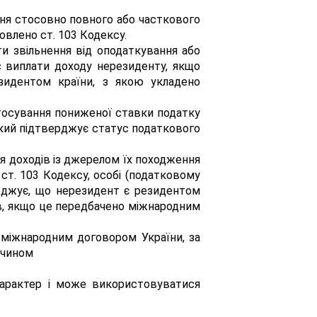
ня стосовно повного або часткового
овлено ст. 103 Кодексу.
ти звільнення від оподаткування або
 виплати доходу нерезиденту, якщо
зидентом країни, з якою укладено
стосування пониженої ставки податку
який підтверджує статус податкового
ня доходів із джерелом їх походження
 ст. 103 Кодексу, особі (податковому
тверджує, що нерезидент є резидентом
тів, якщо це передбачено міжнародним
 міжнародним договором України, за
 чином
 характер і може використовуватися