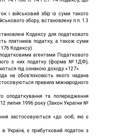
ок і військовий збір із суми такого
йськового збору, встановлену п.п. 1.3
встановлені Кодексу для податкового
сть платників податку, а також суми
 176 Кодексу).
я податковими агентами Податкового
маного з них податку (форма №1ДФ),
аються під ознакою доходу «127».
да на обов’язковість якого надана
застосовуються правила міжнародного
ого оподаткування та попередження
о 12 липня 1996 року (Закон України №
ння застосовуються «до осіб, які є
 в Україні, є прибутковий податок з