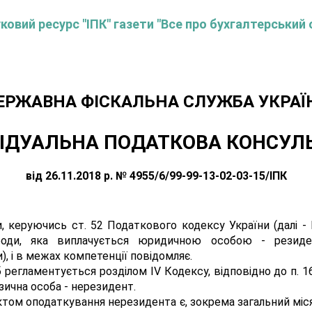
овий ресурс "ІПК" газети "Все про бухгалтерський 
ЕРЖАВНА ФІСКАЛЬНА СЛУЖБА УКРАЇ
ІДУАЛЬНА ПОДАТКОВА КОНСУЛ
від 26.11.2018 р. № 4955/6/99-99-13-02-03-15/ІПК
 керуючись ст. 52 Податкового кодексу України (далі -
ороди, яка виплачується юридичною особою - резиден
), і в межах компетенції повідомляє.
 регламентується розділом IV Кодексу, відповідно до п. 1
ізична особа - нерезидент.
’єктом оподаткування нерезидента є, зокрема загальний мі