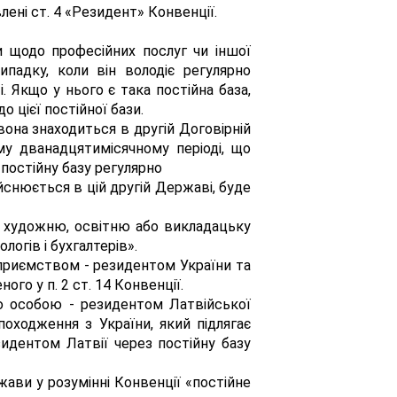
ені ст. 4 «Резидент» Конвенції.
 щодо професійних послуг чи іншої
ипадку, коли він володіє регулярно
 Якщо у нього є така постійна база,
 цієї постійної бази.
вона знаходиться в другій Договірній
му дванадцятимісячному періоді, що
 постійну базу регулярно
ійснюється в цій другій Державі, буде
у, художню, освітню або викладацьку
ологів і бухгалтерів».
ідприємством - резидентом України та
го у п. 2 ст. 14 Конвенції.
ою особою - резидентом Латвійської
оходження з України, який підлягає
зидентом Латвії через постійну базу
жави у розумінні Конвенції «постійне