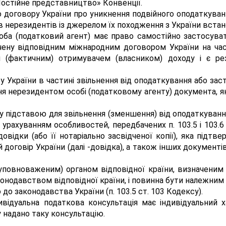
Постійне представництво» Конвенції.
 договору України про уникнення подвійного оподаткуван
в нерезидентів із джерелом їх походження з України встан
особа (податковий агент) має право самостійно застосува
чену відповідним міжнародним договором України на час
м (фактичним) отримувачем (власником) доходу і є ре
 України в частині звільнення від оподаткування або за
ня нерезидентом особі (податковому агенту) документа, 
ксу підставою для звільнення (зменшення) від оподаткуван
урахуванням особливостей, передбачених п. 103.5 і 103.6
довідки (або її нотаріально засвідченої копії), яка під
 договір України (далі -довідка), а також інших докумен
повноваженим) органом відповідної країни, визначеним
онодавством відповідної країни, і повинна бути належним
 до законодавства України (п. 103.5 ст. 103 Кодексу).
ндивідуальна податкова консультація має індивідуальний
 надано таку консультацію.