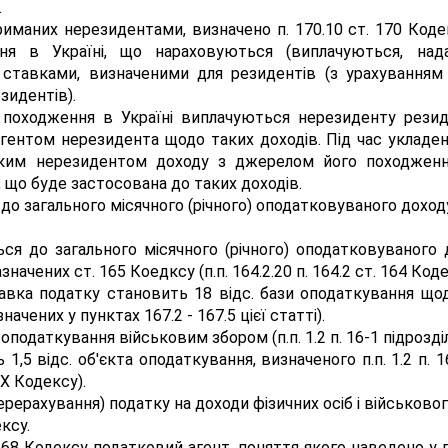
.
маних нерезидентами, визначено п. 170.10 ст. 170 Кодекс
я в Україні, що нараховуються (виплачуються, нада
ставками, визначеними для резидентів (з урахуванням
зидентів).
 походження в Україні виплачуються нерезиденту рез
ентом нерезидента щодо таких доходів. Під час укладе
ким нерезидентом доходу з джерелом його походження 
, що буде застосована до таких доходів.
 до загального місячного (річного) оподатковуваного доход
я до загального місячного (річного) оподатковуваного 
начених ст. 165 Коедксу (п.п. 164.2.20 п. 164.2 ст. 164 Коде
ставка податку становить 18 відс. бази оподаткування щод
ачених у пунктах 167.2 - 167.5 цієї статті).
 оподаткування військовим збором (п.п. 1.2 п. 16-1 підрозді
,5 відс. об'єкта оподаткування, визначеного п.п. 1.2 п. 
 XX Кодексу).
ерерахування) податку на доходи фізичних осіб і військо
ксу.
ст. 168 Кодексу податковий агент, поняття якого наведено у п.