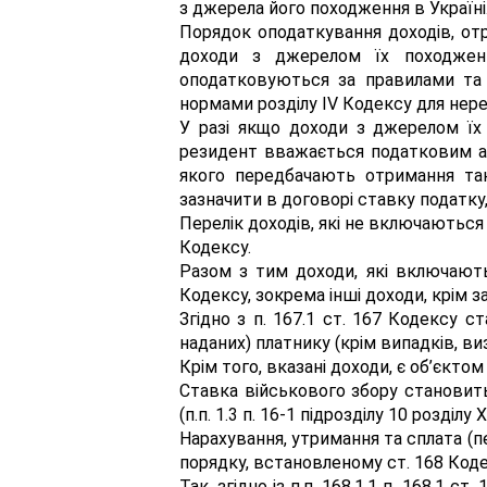
з джерела його походження в Україні
Порядок оподаткування доходів, отри
доходи з джерелом їх походженн
оподатковуються за правилами та 
нормами розділу IV Кодексу для нере
У разі якщо доходи з джерелом їх
резидент вважається податковим аг
якого передбачають отримання та
зазначити в договорі ставку податку
Перелік доходів, які не включаються
Кодексу.
Разом з тим доходи, які включаютьс
Кодексу, зокрема інші доходи, крім заз
Згідно з п. 167.1 ст. 167 Кодексу 
наданих) платнику (крім випадків, визн
Крім того, вказані доходи, є об’єктом
Ставка військового збору становить 1
(п.п. 1.3 п. 16-1 підрозділу 10 розділу
Нарахування, утримання та сплата (п
порядку, встановленому ст. 168 Коде
Так, згідно із п.п. 168.1.1 п. 168.1 