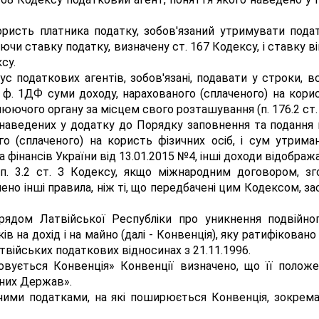
ристь платника податку, зобов'язаний утримувати подат
чи ставку податку, визначену ст. 167 Кодексу, і ставку ві
су.
ус податкових агентів, зобов'язані, подавати у строки, 
 ф. 1ДФ суми доходу, нарахованого (сплаченого) на кори
юючого органу за місцем свого розташування (п. 176.2 ст.
, наведених у додатку до Порядку заповнення та поданн
го (сплаченого) на користь фізичних осіб, і сум утри
фінансів України від 13.01.2015 №4, інші доходи відображ
п. 3.2 ст. З Кодексу, якщо міжнародним договором, зго
но інші правила, ніж ті, що передбачені цим Кодексом, 
рядом Латвійської Республіки про уникнення подвійн
 на дохід і на майно (далі - Конвенція), яку ратифікован
твійських податкових відносинах з 21.11.1996.
вується Конвенція» Конвенції визначено, що її положе
рних Держав».
уючими податками, на які поширюється Конвенція, зокрема