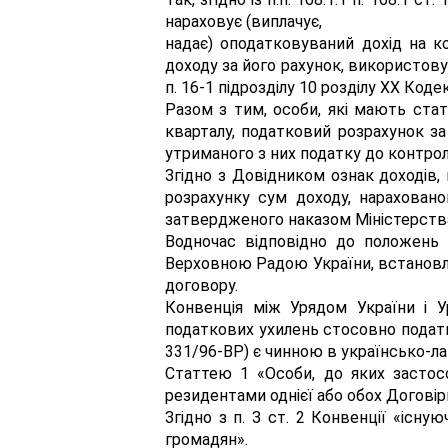
нараховує (виплачує,
надає) оподатковуваний дохід на ко
доходу за його рахунок, використовую
п. 16-1 підрозділу 10 розділу XX Кодек
Разом з тим, особи, які мають стат
кварталу, податковий розрахунок за
утриманого з них податку до контрол
Згідно з Довідником ознак доходів
розрахунку сум доходу, нараховано
затвердженого наказом Міністерства 
Водночас відповідно до положень 
Верховною Радою України, встановле
договору.
Конвенція між Урядом України і У
податкових ухилень стосовно податків
331/96-ВР) є чинною в українсько-ла
Статтею 1 «Особи, до яких застосо
резидентами однієї або обох Догові
Згідно з п. З ст. 2 Конвенції «існ
громадян».