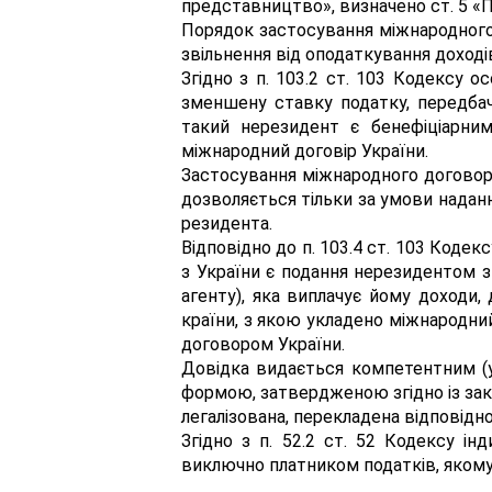
представництво», визначено ст. 5 «
Порядок застосування міжнародного
звільнення від оподаткування доході
Згідно з п. 103.2 ст. 103 Кодексу 
зменшену ставку податку, передба
такий нерезидент є бенефіціарни
міжнародний договір України.
Застосування міжнародного договору
дозволяється тільки за умови надан
резидента.
Відповідно до п. 103.4 ст. 103 Коде
з України є подання нерезидентом з 
агенту), яка виплачує йому доходи, 
країни, з якою укладено міжнародний
договором України.
Довідка видається компетентним (у
формою, затвердженою згідно із зак
легалізована, перекладена відповідно
Згідно з п. 52.2 ст. 52 Кодексу і
виключно платником податків, якому