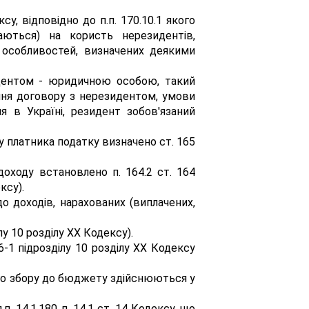
у, відповідно до п.п. 170.10.1 якого
ються) на користь нерезидентів,
 особливостей, визначених деякими
идентом - юридичною особою, такий
ння договору з нерезидентом, умови
в Україні, резидент зобов'язаний
у платника податку визначено ст. 165
доходу встановлено п. 164.2 ст. 164
ксу).
о доходів, нарахованих (виплачених,
лу 10 розділу XX Кодексу).
16-1 підрозділу 10 розділу XX Кодексу
вого збору до бюджету здійснюються у
п. 14.1.180 п. 14.1 ст. 14 Кодексу, що