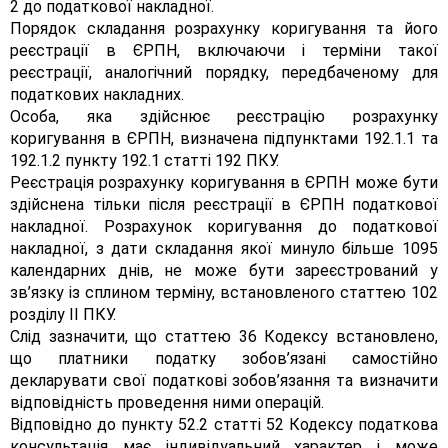
2 до податкової накладної.
Порядок складання розрахунку коригування та його
реєстрації в ЄРПН, включаючи і терміни такої
реєстрації, аналогічний порядку, передбаченому для
податкових накладних.
Особа, яка здійснює реєстрацію розрахунку
коригування в ЄРПН, визначена підпунктами 192.1.1 та
192.1.2 пункту 192.1 статті 192 ПКУ.
Реєстрація розрахунку коригування в ЄРПН може бути
здійснена тільки після реєстрації в ЄРПН податкової
накладної. Розрахунок коригування до податкової
накладної, з дати складання якої минуло більше 1095
календарних днів, не може бути зареєстрований у
зв’язку із сплином терміну, встановленого статтею 102
розділу II ПКУ.
Слід зазначити, що статтею 36 Кодексу встановлено,
що платники податку зобов’язані самостійно
декларувати свої податкові зобов’язання та визначити
відповідність проведення ними операцій.
Відповідно до пункту 52.2 статті 52 Кодексу податкова
консультація має індивідуальний характер і може