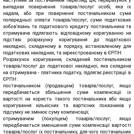
наступний за постачанням перегляд цін, перерахунок у
випадках повернення товарів/послуг особі, яка їх
надала, або при поверненні постачальником суми
попередньої оплати товарів/послуг, суми податкових
зобов’язань та податкового кредиту постачальника та
отримувача підлягають відповідному коригуванню на
підставі розрахунку коригування до податкової
накладної, складеному в порядку, встановленому для
податкових накладних, та зареєстрованому в ЄРПН.
Розрахунок коригування, складений постачальником
товарів/послуг до податкової накладної, яка складена
на отримувача - платника податку, підлягає реєстрації в
ЄРПН :
постачальником (продавцем) товарів/послуг, якщо
передбачається збільшення суми компенсації їх
вартості на користь такого постачальника або якщо
коригування кількісних та вартісних показників у
підсумку не змінює суму компенсації;
отримувачем (покупцем) товарів/послуг, якщо
передбачається зменшення суми компенсації вартості
товарів/послуг їх постачальнику, для чого постачальник