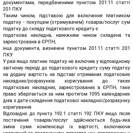
документами, передбаченими пунктом 201.11 статті
201 ПКУ.
Таким чином, підставою для включення платником
податку - покупцем (отримувачем) товарів/послуг сум
податку до складу податкового кредиту є:
податкова накладна, належним чином складена та
зареєстрована в ЄРПН;
інші документи, визначені пунктом 201.11 статті 201
ПКУ.
У разі якщо платник податку не включив у відповідному
звітному періоді до податкового кредиту суму податку
на додану вартість на підставі отриманих податкових
накладних/розрахунків коригування до таких
податкових накладних, зареєстрованих в ЄРПН, таке
право зберігається за ним протягом 1095 календарних
днів з дати складення податкової накладної/розрахунку
коригування.
Відповідно до пункту 192.1 статті 192 ПКУ якщо після
постачання товарів/послуг здійснюється будь-яка
зміна суми компенсації їх вартості, включаючи