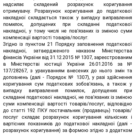
надсилає складений розрахунок коригування
отримувачу. Розрахунок коригування до податкової
накладної складається також у випадку виправлення
помилок, допущених при складанні податкової
накладної, у тому числі не пов’язаних із зміною суми
компенсації вартості товарів/послуг.
Згідно із пунктом 21 Порядку заповнення податкової
накладної, затвердженого наказом Міністерства
фінансів України від 31.12.2015 № 1307, зареєстрованим
в Міністерстві юстиції України 26.01.2016 за №
137/28267, з урахуванням внесених до нього змін та
доповнень (далі - Порядок № 1307), у разі здійснення
коригування сум податкових зобов’язань, а також у
випадку виправлення помилок, допущених при
складанні податкової накладної, не пов’язаних із зміною
суми компенсації вартості товарів/послуг, відповідно
до статті 192 ПКУ постачальник (продавець) товарів/
послуг складає розрахунок коригування кількісних і
вартісних показників до податкової накладної (далі -
розрахунок коригування) за формою згідно з додатком