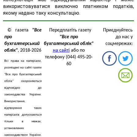
використовуватися виключно платником податків,
якому надано таку консультацію.
© газета
"Все
Передплатіть газету
Приєднуйтесь
про
"Все про
до нас у
бухгалтерський
бухгалтерський облік"
соцмережах:
облік"
, 2018-2026
на сайті
або по
телефону (044) 495-20-
Всі права на матеріали,
60
розміщені на сайті газети
"Все про бухгалтерський
облік" охороняються
відповідно до
законодавства України.
Використання,
відтворення таких
матеріалів допускаються
тільки в межах,
установлених
законодавством України.