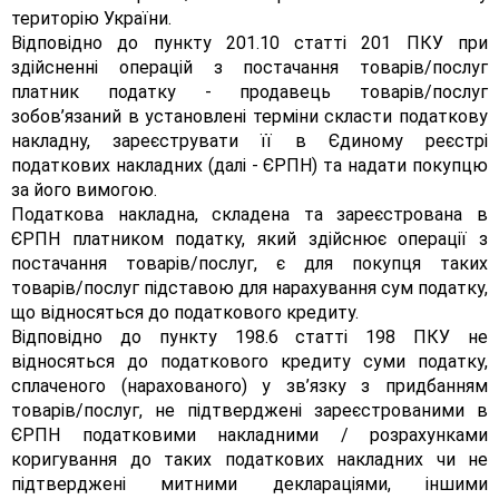
територію України.
Відповідно до пункту 201.10 статті 201 ПКУ при
здійсненні операцій з постачання товарів/послуг
платник податку - продавець товарів/послуг
зобов’язаний в установлені терміни скласти податкову
накладну, зареєструвати її в Єдиному реєстрі
податкових накладних (далі - ЄРПН) та надати покупцю
за його вимогою.
Податкова накладна, складена та зареєстрована в
ЄРПН платником податку, який здійснює операції з
постачання товарів/послуг, є для покупця таких
товарів/послуг підставою для нарахування сум податку,
що відносяться до податкового кредиту.
Відповідно до пункту 198.6 статті 198 ПКУ не
відносяться до податкового кредиту суми податку,
сплаченого (нарахованого) у зв’язку з придбанням
товарів/послуг, не підтверджені зареєстрованими в
ЄРПН податковими накладними / розрахунками
коригування до таких податкових накладних чи не
підтверджені митними деклараціями, іншими