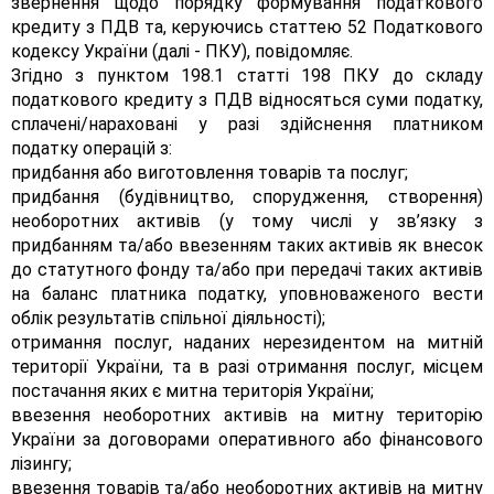
звернення щодо порядку формування податкового
кредиту з ПДВ та, керуючись статтею 52 Податкового
кодексу України (далі - ПКУ), повідомляє.
Згідно з пунктом 198.1 статті 198 ПКУ до складу
податкового кредиту з ПДВ відносяться суми податку,
сплачені/нараховані у разі здійснення платником
податку операцій з:
придбання або виготовлення товарів та послуг;
придбання (будівництво, спорудження, створення)
необоротних активів (у тому числі у зв’язку з
придбанням та/або ввезенням таких активів як внесок
до статутного фонду та/або при передачі таких активів
на баланс платника податку, уповноваженого вести
облік результатів спільної діяльності);
отримання послуг, наданих нерезидентом на митній
території України, та в разі отримання послуг, місцем
постачання яких є митна територія України;
ввезення необоротних активів на митну територію
України за договорами оперативного або фінансового
лізингу;
ввезення товарів та/або необоротних активів на митну