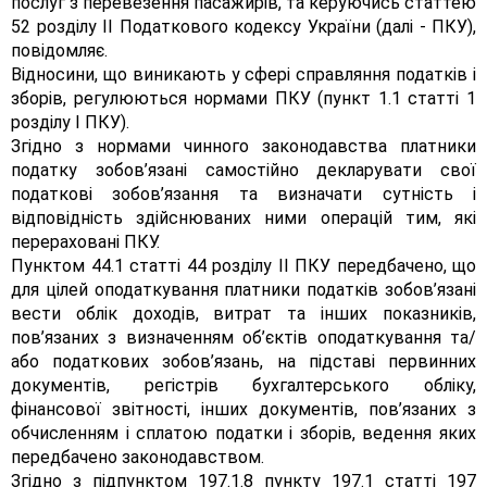
послуг з перевезення пасажирів, та керуючись статтею
52 розділу II Податкового кодексу України (далі - ПКУ),
повідомляє.
Відносини, що виникають у сфері справляння податків і
зборів, регулюються нормами ПКУ (пункт 1.1 статті 1
розділу І ПКУ).
Згідно з нормами чинного законодавства платники
податку зобов’язані самостійно декларувати свої
податкові зобов’язання та визначати сутність і
відповідність здійснюваних ними операцій тим, які
перераховані ПКУ.
Пунктом 44.1 статті 44 розділу II ПКУ передбачено, що
для цілей оподаткування платники податків зобов’язані
вести облік доходів, витрат та інших показників,
пов’язаних з визначенням об’єктів оподаткування та/
або податкових зобов’язань, на підставі первинних
документів, регістрів бухгалтерського обліку,
фінансової звітності, інших документів, пов’язаних з
обчисленням і сплатою податки і зборів, ведення яких
передбачено законодавством.
Згідно з підпунктом 197.1.8 пункту 197.1 статті 197