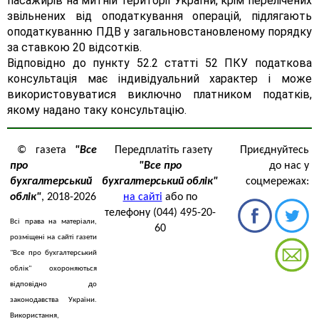
пасажирів на митній території України, крім перелічених
звільнених від оподаткування операцій, підлягають
оподаткуванню ПДВ у загальновстановленому порядку
за ставкою 20 відсотків.
Відповідно до пункту 52.2 статті 52 ПКУ податкова
консультація має індивідуальний характер і може
використовуватися виключно платником податків,
якому надано таку консультацію.
© газета
"Все
Передплатіть газету
Приєднуйтесь
про
"Все про
до нас у
бухгалтерський
бухгалтерський облік"
соцмережах:
облік"
, 2018-2026
на сайті
або по
телефону (044) 495-20-
Всі права на матеріали,
60
розміщені на сайті газети
"Все про бухгалтерський
облік" охороняються
відповідно до
законодавства України.
Використання,