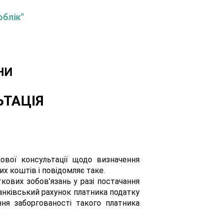
облік"
НИ
ЬТАЦІЯ
кової консультації щодо визначення
х коштів і повідомляє таке.
кових зобов’язань у разі постачання
анківський рахунок платника податку
ня заборгованості такого платника