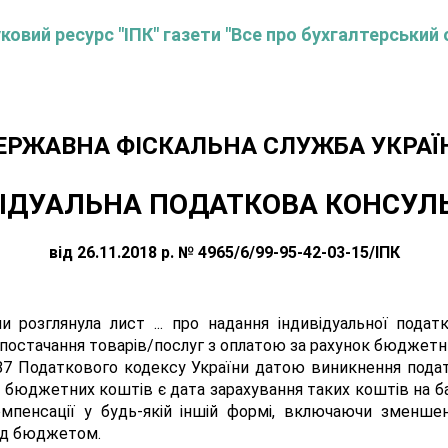
овий ресурс "ІПК" газети "Все про бухгалтерський 
ЕРЖАВНА ФІСКАЛЬНА СЛУЖБА УКРАЇ
ІДУАЛЬНА ПОДАТКОВА КОНСУЛ
від 26.11.2018 р. № 4965/6/99-95-42-03-15/ІПК
 розглянула лист ... про надання індивідуальної подат
 постачання товарів/послуг з оплатою за рахунок бюджетни
187 Податкового кодексу України датою виникнення подат
к бюджетних коштів є дата зарахування таких коштів на б
омпенсації у будь-якій іншій формі, включаючи зменшен
ред бюджетом.