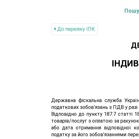
Пошук
До переліку IПК
Д
ІНДИВ
Державна фіскальна служба України
податкових зобов’язань з ПДВ у разі
Відповідно до пункту 187.7 статті 
товарів/послуг з оплатою за рахуно
або дата отримання відповідної к
податку за його зобов’язаннями пе