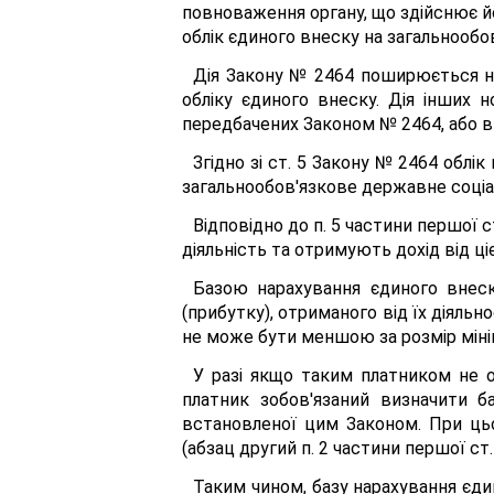
повноваження органу, що здійснює йог
облік єдиного внеску на загальнообо
Дія Закону № 2464 поширюється на
обліку єдиного внеску. Дія інших
передбачених Законом № 2464, або в ч
Згідно зі ст. 5 Закону № 2464 облі
загальнообов'язкове державне соціа
Відповідно до п. 5 частини першої 
діяльність та отримують дохід від ці
Базою нарахування єдиного внеску
(прибутку), отриманого від їх діяль
не може бути меншою за розмір мінім
У разі якщо таким платником не о
платник зобов'язаний визначити б
встановленої цим Законом. При ць
(абзац другий п. 2 частини першої ст.
Таким чином, базу нарахування єдин