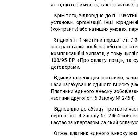
як ті, що отримують, так і ті, які н
Крім того, відповідно до п. 1 част
установи, організації, інші юриди
(контракту) або на інших умовах, п
Згідно з п. 1 частини першої ст. 
застрахованій особі заробітної плат
компенсаційні виплати, у тому числі
108/95-ВР «Про оплату праці», та с
договорами.
Єдиний внесок для платників, зазна
бази нарахування єдиного внеску (час
Платники єдиного внеску зобов'язан
частини другої ст. 6 Закону № 2464).
Відповідно до абзацу третього час
першої ст. 4 Закону № 2464 зобов’я
настає за кварталом, за який сплачу
Отже, платник єдиного внеску виз