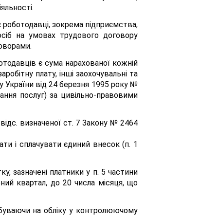
яльності.
є роботодавці, зокрема підприємства,
 осіб на умовах трудового договору
говорами.
отодавців є сума нарахованої кожній
робітну плату, інші заохочувальні та
у України від 24 березня 1995 року №
дання послуг) за цивільно-правовими
відс. визначеної ст. 7 Закону № 2464
ти і сплачувати єдиний внесок (п. 1
у, зазначені платники у п. 5 частини
ний квартал, до 20 числа місяця, що
ебуваючи на обліку у контролюючому