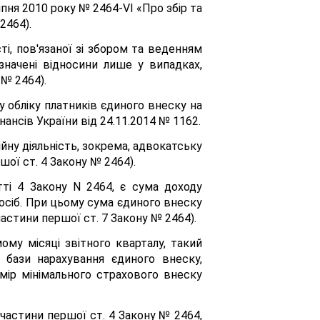
ипня 2010 року № 2464-VІ «Про збір та
2464).
і, пов'язаної зі збором та веденням
начені відносини лише у випадках,
 № 2464).
у обліку платників єдиного внеску на
нсів України від 24.11.2014 № 1162.
ійну діяльність, зокрема, адвокатську
шої ст. 4 Закону № 2464).
тті 4 Закону N 2464, є сума доходу
 осіб. При цьому сума єдиного внеску
астини першої ст. 7 Закону № 2464).
ому місяці звітного кварталу, такий
 бази нарахування єдиного внеску,
ір мінімального страхового внеску
 частини першої ст. 4 Закону № 2464,