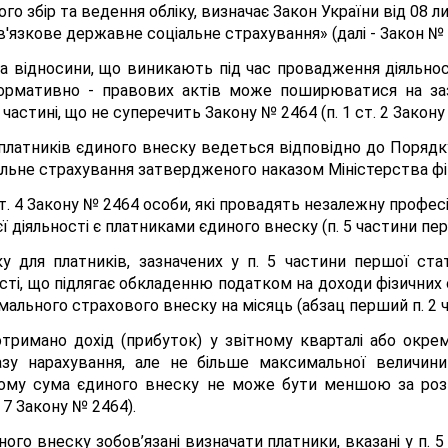
о збір та ведення обліку, визначає Закон України від 08 л
в'язкове державне соціальне страхування» (далі - Закон № 
 відносини, що виникають під час провадження діяльност
 нормативно - правових актів може поширюватися на заз
астині, що не суперечить Закону № 2464 (п. 1 ст. 2 Закону
к платників єдиного внеску ведеться відповідно до Порядк
льне страхування затвердженого наказом Міністерства фіна
ст. 4 Закону № 2464 особи, які провадять незалежну профес
єї діяльності є платниками єдиного внеску (п. 5 частини пер
 для платників, зазначених у п. 5 частини першої ста
ності, що підлягає обкладенню податком на доходи фізичних
ального страхового внеску на місяць (абзац перший п. 2 ч
тримано дохід (прибуток) у звітному кварталі або окрем
азу нарахування, але не більше максимальної величини
ому сума єдиного внеску не може бути меншою за розм
 7 Закону № 2464).
ого внеску зобов’язані визначати платники, вказані у п. 5