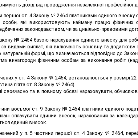
е отримують дохід від провадження незалежної професійної ді
ини першої ст. 4 Закону № 2464 платниками єдиного внеску 
чні особи, які використовують найману працю фізичних
ередбачених законодавством, чи за цивільно-правовими до
7 Закону № 2464 базою нарахування єдиного внеску для роб
и за видами виплат, які включають основну та додаткову за
 в натуральній формі, що визначаються відповідно до Закон
ума винагороди фізичним особам за виконання робіт (на
чених у ст. 4 Закону № 2464, встановлюється у розмірі 22 
тина п'ята ст. 8 Закону № 2464).
і своєчасно та в повному обсязі нараховувати, обчислюва
тини восьмої ст. 9 Закону № 2464 платники єдиного податк
зані сплачувати єдиний внесок, нарахований за календар
ється єдиний внесок.
начений у п. 5 частини першої ст. 4 Закону № 2464, пер