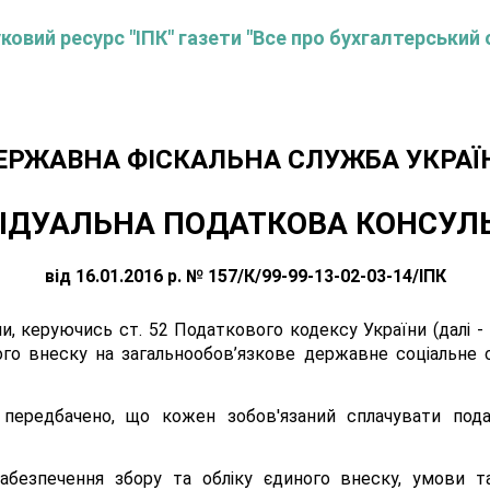
овий ресурс "ІПК" газети "Все про бухгалтерський 
ЕРЖАВНА ФІСКАЛЬНА СЛУЖБА УКРАЇ
ІДУАЛЬНА ПОДАТКОВА КОНСУЛ
від 16.01.2016 р. № 157/К/99-99-13-02-03-14/ІПК
, керуючись ст. 52 Податкового кодексу України (далі -
ого внеску на загальнообов’язкове державне соціальне с
 передбачено, що кожен зобов'язаний сплачувати пода
 забезпечення збору та обліку єдиного внеску, умови т