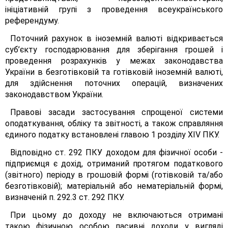
ініціативній групі з проведення всеукраїнського
референдуму.
Поточний рахунок в іноземній валюті відкривається
суб’єкту господарювання для зберігання грошей і
проведення розрахунків у межах законодавства
України в безготівковій та готівковій іноземній валюті,
для здійснення поточних операцій, визначених
законодавством України.
Правові засади застосування спрощеної системи
оподаткування, обліку та звітності, а також справляння
єдиного податку встановлені главою 1 розділу XIV ПКУ.
Відповідно ст. 292 ПКУ доходом для фізичної особи -
підприємця є дохід, отриманий протягом податкового
(звітного) періоду в грошовій формі (готівковій та/або
безготівковій); матеріальній або нематеріальній формі,
визначеній п. 292.3 ст. 292 ПКУ.
При цьому до доходу не включаються отримані
такою фізичною особою пасивні доходи у вигляді