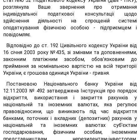
статтею 52 Податкового кодексу України (далі - ПКУ),
розглянула Ваше звернення про отримання
індивідуальної податкової консультації щодо
здійснення діяльності на спрощеній системі
оподаткування фізичною особою - підприємцем і
повідомляє.
Відповідно до ст. 192 Цивільного кодексу України від
16 січня 2003 року №435, зі змінами та доповненнями,
законним платіжним засобом, обов’язковим до
приймання за номінальною вартістю на всій території
України, є грошова одиниця України - гривня.
Постановою Національного банку України від
12.11.2003 № 492 затверджена Інструкція про порядок
відкриття, використання і закриття рахунків у
національній та іноземних валютах, яка регулює
правовідносини, що виникають під час відкриття
банками, поточних і вкладних (депозитних) рахунків у
національній та іноземних валютах суб’єктам
господарювання, фізичним особам, іноземним
представництвам, нерезидентам-інвесторам,