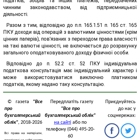
податків, зборів та інших платежів, передбачених
чинним законодавством, від підприємницької
діяльності.
Разом з тим, відповідно до п.п. 165.1.51 п. 165 ст. 165
ПКУ доходи від операцій з валютними цінностями (крім
цінних паперів), пов’язаних з переходом права власності
на такі валютні цінності, не включається до розрахунку
загального оподатковуваного доходу фізичної особи.
Відповідно до п. 52.2 ст. 52 ПКУ індивідуальна
податкова консультація має індивідуальний характер і
може використовуватися виключно платником
податків, якому надано таку консультацію.
© газета
"Все
Передплатіть газету
Приєднуйтесь
про
"Все про
до нас у
бухгалтерський
бухгалтерський облік"
соцмережах:
облік"
, 2018-2026
на сайті
або по
телефону (044) 495-20-
Всі права на матеріали,
60