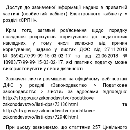
Доступ до зазначеної інформації надано в приватній
частині (особистий кабінет) Електронного кабінету у
розділі «ЄРПН».
Крім того, загальні роз’яснення щодо порядку
складання розрахунків коригування до податкових
накладних, у тому числі залежно від причин
коригування, надано у листах ДФС від 27.11.2018
№36942/7/99-99-15-03-02-17 та від 22.06.2018 №
18983/7/99-99-15-03-02-17, які платник податку може
використовувати у своїй діяльності.
Зазначені листи розміщено на офіційному веб-порталі
ДФС у розділі «Законодавство > Податкове
законодавство > Листи» за адресами відповідно:
http://sfs.gov.ua/zakonodavstvo/podatkove-
zakonodavstvo/listi-dps/73136.html та
http://sfs.gov.ua/zakonodavstvo/podatkove-
zakonodavstvo/listi-dps/72940.html.
При цьому зазначаємо, що статтями 257 Цивільного