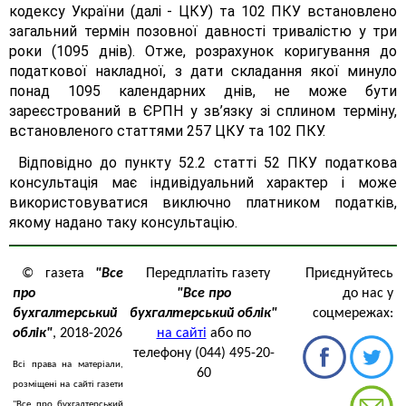
кодексу України (далі - ЦКУ) та 102 ПКУ встановлено
загальний термін позовної давності тривалістю у три
роки (1095 днів). Отже, розрахунок коригування до
податкової накладної, з дати складання якої минуло
понад 1095 календарних днів, не може бути
зареєстрований в ЄРПН у зв’язку зі сплином терміну,
встановленого статтями 257 ЦКУ та 102 ПКУ.
Відповідно до пункту 52.2 статті 52 ПКУ податкова
консультація має індивідуальний характер і може
використовуватися виключно платником податків,
якому надано таку консультацію.
© газета
"Все
Передплатіть газету
Приєднуйтесь
про
"Все про
до нас у
бухгалтерський
бухгалтерський облік"
соцмережах:
облік"
, 2018-2026
на сайті
або по
телефону (044) 495-20-
Всі права на матеріали,
60
розміщені на сайті газети
"Все про бухгалтерський