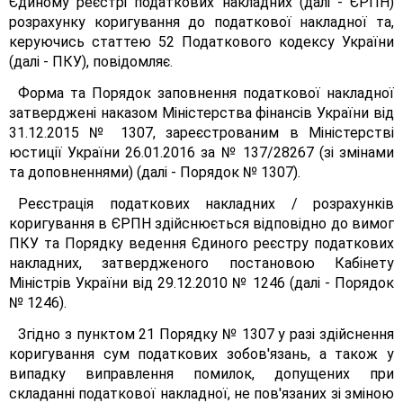
Єдиному реєстрі податкових накладних (далі - ЄРПН)
розрахунку коригування до податкової накладної та,
керуючись статтею 52 Податкового кодексу України
(далі - ПКУ), повідомляє.
Форма та Порядок заповнення податкової накладної
затверджені наказом Міністерства фінансів України від
31.12.2015 № 1307, зареєстрованим в Міністерстві
юстиції України 26.01.2016 за № 137/28267 (зі змінами
та доповненнями) (далі - Порядок № 1307).
Реєстрація податкових накладних / розрахунків
коригування в ЄРПН здійснюється відповідно до вимог
ПКУ та Порядку ведення Єдиного реєстру податкових
накладних, затвердженого постановою Кабінету
Міністрів України від 29.12.2010 № 1246 (далі - Порядок
№ 1246).
Згідно з пунктом 21 Порядку № 1307 у разі здійснення
коригування сум податкових зобов'язань, а також у
випадку виправлення помилок, допущених при
складанні податкової накладної, не пов'язаних зі зміною